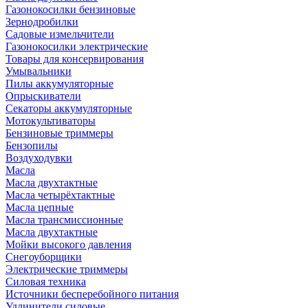
Газонокосилки бензиновые
Зернодробилки
Садовые измельчители
Газонокосилки электрические
Товары для консервирования
Умывальники
Пилы аккумуляторные
Опрыскиватели
Секаторы аккумуляторные
Мотокультиваторы
Бензиновые триммеры
Бензопилы
Воздуходувки
Масла
Масла двухтактные
Масла четырёхтактные
Масла цепные
Масла трансмиссионные
Масла двухтактные
Мойки высокого давления
Снегоуборщики
Электрические триммеры
Силовая техника
Источники бесперебойного питания
Удлинители силовые