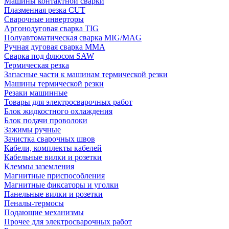
Машины контактной сварки
Плазменная резка CUT
Сварочные инверторы
Аргонодуговая сварка TIG
Полуавтоматическая сварка MIG/MAG
Ручная дуговая сварка MMA
Сварка под флюсом SAW
Термическая резка
Запасные части к машинам термической резки
Машины термической резки
Резаки машинные
Товары для электросварочных работ
Блок жидкостного охлаждения
Блок подачи проволоки
Зажимы ручные
Зачистка сварочных швов
Кабели, комплекты кабелей
Кабельные вилки и розетки
Клеммы заземления
Магнитные приспособления
Магнитные фиксаторы и уголки
Панельные вилки и розетки
Пеналы-термосы
Подающие механизмы
Прочее для электросварочных работ