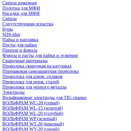
Сверла алмазные
Полотна для МФИ
Насадки для МФИ
Свёрла
Сопутствующая оснастка
Буры
SDS-plus
Пайка и наплавка
Посты для пайки
Припои и флюсы
Флюсы и пасты для пайки и лужения
Сварочные материалы
Проволока сварочная на катушках
Порошковая самозащитная проволока
Проволока для алюм. сплавов
Проволока для нерж. сталей
Проволока для черного металла
Электроды
Вольфрамовые электроды для TIG сварки
ВОЛЬФРАМ WC-20 (серый)
ВОЛЬФРАМ WL-15 (золотой)
ВОЛЬФРАМ WL-20 (голубой)
ВОЛЬФРАМ WP (зеленый)
ВОЛЬФРАМ WT-20 (красный)
ВОЛЬФРАМ WY-20 (синий)