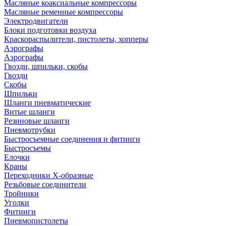
Масляные коаксиальные компрессоры
Масляные ременные компрессоры
Электродвигатели
Блоки подготовки воздуха
Краскораспылители, пистолеты, хопперы
Аэрографы
Аэрографы
Гвозди, шпильки, скобы
Гвозди
Скобы
Шпильки
Шланги пневматические
Витые шланги
Резиновые шланги
Пневмотрубки
Быстросъемные соединения и фитинги
Быстросъемы
Елочки
Краны
Переходники Х-образные
Резьбовые соединители
Тройники
Уголки
Фитинги
Пневмопистолеты