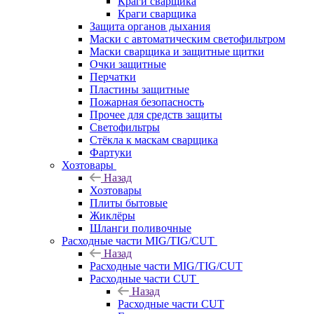
Краги сварщика
Краги сварщика
Защита органов дыхания
Маски с автоматическим светофильтром
Маски сварщика и защитные щитки
Очки защитные
Перчатки
Пластины защитные
Пожарная безопасность
Прочее для средств защиты
Светофильтры
Стёкла к маскам сварщика
Фартуки
Хозтовары
Назад
Хозтовары
Плиты бытовые
Жиклёры
Шланги поливочные
Расходные части MIG/TIG/CUT
Назад
Расходные части MIG/TIG/CUT
Расходные части CUT
Назад
Расходные части CUT