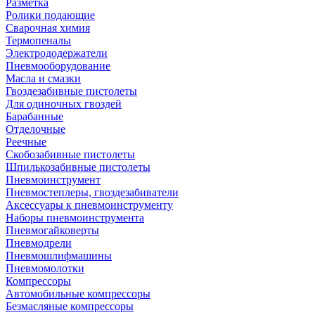
Разметка
Ролики подающие
Сварочная химия
Термопеналы
Электрододержатели
Пневмооборудование
Масла и смазки
Гвоздезабивные пистолеты
Для одиночных гвоздей
Барабанные
Отделочные
Реечные
Скобозабивные пистолеты
Шпилькозабивные пистолеты
Пневмоинструмент
Пневмостеплеры, гвоздезабиватели
Аксессуары к пневмоинструменту
Наборы пневмоинструмента
Пневмогайковерты
Пневмодрели
Пневмошлифмашины
Пневмомолотки
Компрессоры
Автомобильные компрессоры
Безмасляные компрессоры