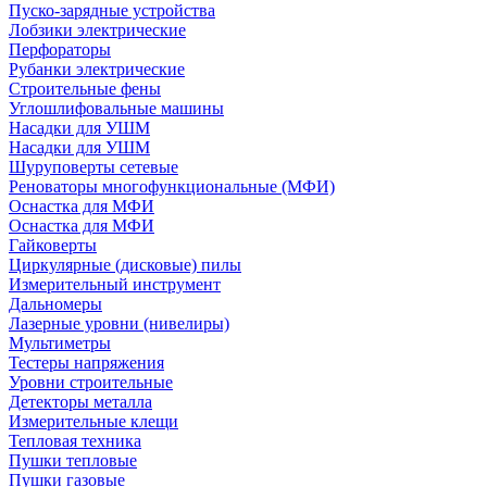
Пуско-зарядные устройства
Лобзики электрические
Перфораторы
Рубанки электрические
Строительные фены
Углошлифовальные машины
Насадки для УШМ
Насадки для УШМ
Шуруповерты сетевые
Реноваторы многофункциональные (МФИ)
Оснастка для МФИ
Оснастка для МФИ
Гайковерты
Циркулярные (дисковые) пилы
Измерительный инструмент
Дальномеры
Лазерные уровни (нивелиры)
Мультиметры
Тестеры напряжения
Уровни строительные
Детекторы металла
Измерительные клещи
Тепловая техника
Пушки тепловые
Пушки газовые