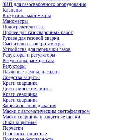
ЗИП для газосварочного оборудования
Клапаны
Кожухи на манометры
Манометры
Подогреватели газа
Прочее для газосварочных работ
Рукава для газовой сварки
Смесители газов, ротаметры
Устройства для перекачки газов
Редукторы и регуляторы
Регуляторы расхода газа
Редукторы
Паяльные лампы, насадки
Средства защиты
Краги сварщика
Диоптрические линзы
Краги сварщика
Краги сварщика
Защита органов дыхания
Маски с автоматическим светофильтром
Маски сварщика и защитные щитки
Очки защитные
Перчатки
Пластины защитные
Пожарная безопасность