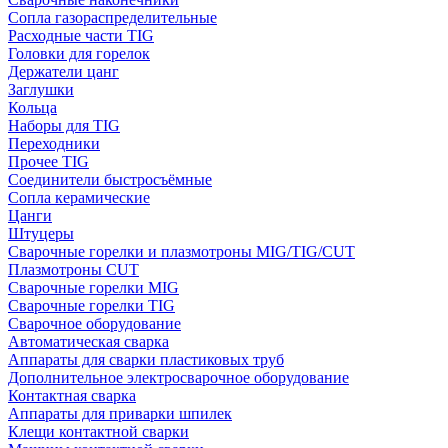
Сопла газораспределительные
Расходные части TIG
Головки для горелок
Держатели цанг
Заглушки
Кольца
Наборы для TIG
Переходники
Прочее TIG
Соединители быстросъёмные
Сопла керамические
Цанги
Штуцеры
Сварочные горелки и плазмотроны MIG/TIG/CUT
Плазмотроны CUT
Сварочные горелки MIG
Сварочные горелки TIG
Сварочное оборудование
Автоматическая сварка
Аппараты для сварки пластиковых труб
Дополнительное электросварочное оборудование
Контактная сварка
Аппараты для приварки шпилек
Клещи контактной сварки