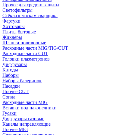
Прочее для средств защиты
Светофильтры
Стёкла к маскам сварщика
Фартуки
Хозтовары
Плиты бытовые
Жиклёры
Шланги поливочные
Расходные части MIG/TIG/CUT
Расходные части CUT
Головки плазмотронов
Диффузоры
Катоды
Наборы
Наборы балеринок
Насадки
Прочее CUT
Сопла
Расходные части MIG
Вставки под наконечники
Гусаки
Диффузоры газовые
Каналы направляющие
Прочее MIG
Сварочные наконечники