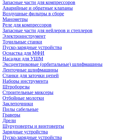
Запасные части для компрессоров
Аварийные и обратные клапаны
Воздушные фильтры в сборе
Манометры
Реле для компрессоров
Запасные части для нейлеров и степлеров
Электроинструмент
Точильные станки
Пуско-зарядные устройства
Оснастка для МФИ
Насадки для УШМ
Эксцентриковые (орбитальные) шлифмашины
Ленточные шлифмашины
Станки для заточки цепей
Наборы инструмента
Штроборезы
Строительные миксеры
Отбойные молотки
Заклепочники
Пилы сабельные
Граверы
Дрели
Шуруповерты и винтоверты
Зарядные устройства
Пуско-зарядные устройства