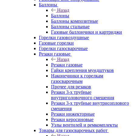
Баллоны
Назад
Баллоны
Баллоны композитные
Баллоны стальные
Газовые баллончики и картриджи
Горелки газовоздушные
Газовые горелки
Горелки газосварочные
Резаки газовые
Назад
Резаки газовые
Гайки крепления мундштуков
Наконечники к горелкам
газосварочным
Прочее для резаков
Резаки 3-х трубные
внутриголовочного смешения
Резаки 3-х трубные внутрисоплового
смешения
Резаки инжекторные
Резаки керосиновые
Узлы вентилей и ремкомплекты
Товары для газосварочных работ
Назад