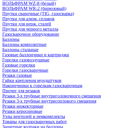
ВОЛЬФРАМ WZ-8 (белый)
ВОЛЬФРАМ WR-2 (бирюзовый)
Прутки сварочные (TIG, газосварка)
Прутки для алюм. сплавов
Прутки для нерж. сталей
Прутки для черного металла
Газосварочное оборудование
Баллоны
Баллоны композитные
Баллоны стальные
Газовые баллончики и картриджи
Горелки газовоздушные
Газовые горелки
Горелки газосварочные
Резаки газовые
Гайки крепления мундштуков
Наконечники к горелкам газосварочным
Прочее для резаков
Резаки 3-х трубные внутриголовочного смешения
Резаки 3-х трубные внутрисоплового смешения
Резаки инжекторные
Резаки керосиновые
Узлы вентилей и ремкомплекты
Товары для газосварочных работ
Защитные колпаки на баллоны