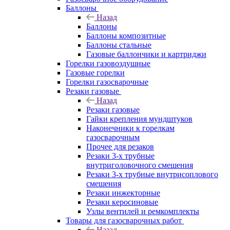
Баллоны
Назад
Баллоны
Баллоны композитные
Баллоны стальные
Газовые баллончики и картриджи
Горелки газовоздушные
Газовые горелки
Горелки газосварочные
Резаки газовые
Назад
Резаки газовые
Гайки крепления мундштуков
Наконечники к горелкам
газосварочным
Прочее для резаков
Резаки 3-х трубные
внутриголовочного смешения
Резаки 3-х трубные внутрисоплового
смешения
Резаки инжекторные
Резаки керосиновые
Узлы вентилей и ремкомплекты
Товары для газосварочных работ
Назад