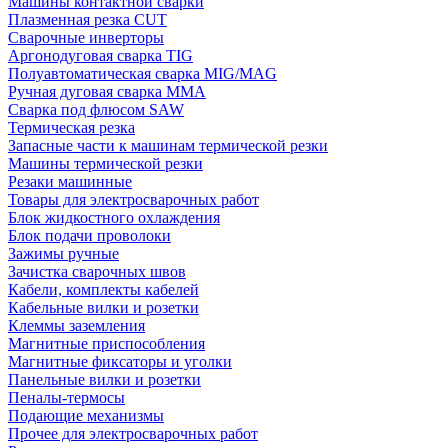
Машины контактной сварки
Плазменная резка CUT
Сварочные инверторы
Аргонодуговая сварка TIG
Полуавтоматическая сварка MIG/MAG
Ручная дуговая сварка MMA
Сварка под флюсом SAW
Термическая резка
Запасные части к машинам термической резки
Машины термической резки
Резаки машинные
Товары для электросварочных работ
Блок жидкостного охлаждения
Блок подачи проволоки
Зажимы ручные
Зачистка сварочных швов
Кабели, комплекты кабелей
Кабельные вилки и розетки
Клеммы заземления
Магнитные приспособления
Магнитные фиксаторы и уголки
Панельные вилки и розетки
Пеналы-термосы
Подающие механизмы
Прочее для электросварочных работ