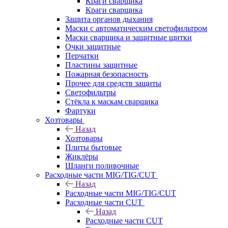
Краги сварщика
Краги сварщика
Защита органов дыхания
Маски с автоматическим светофильтром
Маски сварщика и защитные щитки
Очки защитные
Перчатки
Пластины защитные
Пожарная безопасность
Прочее для средств защиты
Светофильтры
Стёкла к маскам сварщика
Фартуки
Хозтовары
Назад
Хозтовары
Плиты бытовые
Жиклёры
Шланги поливочные
Расходные части MIG/TIG/CUT
Назад
Расходные части MIG/TIG/CUT
Расходные части CUT
Назад
Расходные части CUT