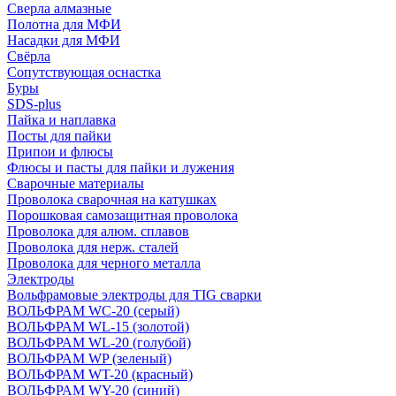
Сверла алмазные
Полотна для МФИ
Насадки для МФИ
Свёрла
Сопутствующая оснастка
Буры
SDS-plus
Пайка и наплавка
Посты для пайки
Припои и флюсы
Флюсы и пасты для пайки и лужения
Сварочные материалы
Проволока сварочная на катушках
Порошковая самозащитная проволока
Проволока для алюм. сплавов
Проволока для нерж. сталей
Проволока для черного металла
Электроды
Вольфрамовые электроды для TIG сварки
ВОЛЬФРАМ WC-20 (серый)
ВОЛЬФРАМ WL-15 (золотой)
ВОЛЬФРАМ WL-20 (голубой)
ВОЛЬФРАМ WP (зеленый)
ВОЛЬФРАМ WT-20 (красный)
ВОЛЬФРАМ WY-20 (синий)