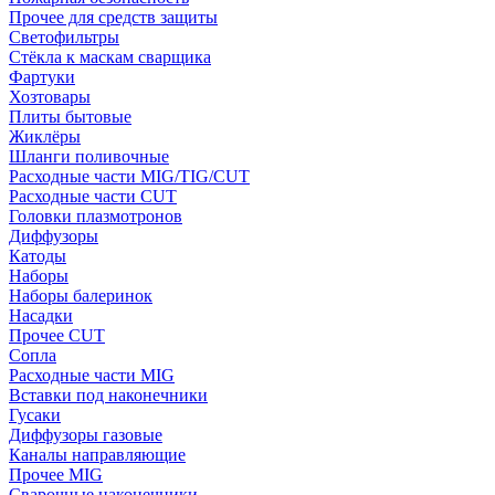
Прочее для средств защиты
Светофильтры
Стёкла к маскам сварщика
Фартуки
Хозтовары
Плиты бытовые
Жиклёры
Шланги поливочные
Расходные части MIG/TIG/CUT
Расходные части CUT
Головки плазмотронов
Диффузоры
Катоды
Наборы
Наборы балеринок
Насадки
Прочее CUT
Сопла
Расходные части MIG
Вставки под наконечники
Гусаки
Диффузоры газовые
Каналы направляющие
Прочее MIG
Сварочные наконечники