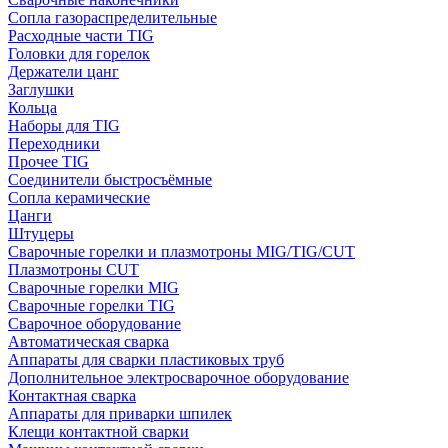
Сопла газораспределительные
Расходные части TIG
Головки для горелок
Держатели цанг
Заглушки
Кольца
Наборы для TIG
Переходники
Прочее TIG
Соединители быстросъёмные
Сопла керамические
Цанги
Штуцеры
Сварочные горелки и плазмотроны MIG/TIG/CUT
Плазмотроны CUT
Сварочные горелки MIG
Сварочные горелки TIG
Сварочное оборудование
Автоматическая сварка
Аппараты для сварки пластиковых труб
Дополнительное электросварочное оборудование
Контактная сварка
Аппараты для приварки шпилек
Клещи контактной сварки