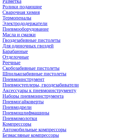
Разметка
Ролики подающие
Сварочная химия
Термопеналы
Электрододержатели
Пневмооборудование
Масла и смазки
Гвоздезабивные пистолеты
Для одиночных гвоздей
Барабанные
Отделочные
Реечные
Скобозабивные пистолеты
Шпилькозабивные пистолеты
Пневмоинструмент
Пневмостеплеры, гвоздезабиватели
Аксессуары к пневмоинструменту
Наборы пневмоинструмента
Пневмогайковерты
Пневмодрели
Пневмошлифмашины
Пневмомолотки
Компрессоры
Автомобильные компрессоры
Безмасляные компрессоры