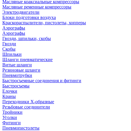
Масляные коаксиальные компрессоры
Масляные ременные компрессоры
Электродвигатели
Блоки подготовки воздуха
Краскораспылители, пистолеты, хопперы
Аэрографы
Аэрографы
Гвозди, шпильки, скобы
Гвозди
Скобы
Шпильки
Шланги пневматические
Витые шланги
Резиновые шланги
Пневмотрубки
Быстросъемные соединения и фитинги
Быстросъемы
Елочки
Краны
Переходники Х-образные
Резьбовые соединители
Тройники
Уголки
Фитинги
Пневмопистолеты