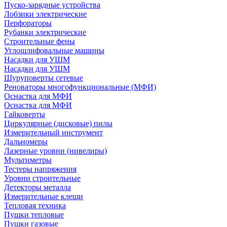
Пуско-зарядные устройства
Лобзики электрические
Перфораторы
Рубанки электрические
Строительные фены
Углошлифовальные машины
Насадки для УШМ
Насадки для УШМ
Шуруповерты сетевые
Реноваторы многофункциональные (МФИ)
Оснастка для МФИ
Оснастка для МФИ
Гайковерты
Циркулярные (дисковые) пилы
Измерительный инструмент
Дальномеры
Лазерные уровни (нивелиры)
Мультиметры
Тестеры напряжения
Уровни строительные
Детекторы металла
Измерительные клещи
Тепловая техника
Пушки тепловые
Пушки газовые