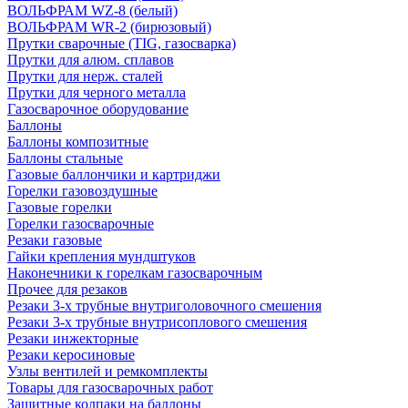
ВОЛЬФРАМ WZ-8 (белый)
ВОЛЬФРАМ WR-2 (бирюзовый)
Прутки сварочные (TIG, газосварка)
Прутки для алюм. сплавов
Прутки для нерж. сталей
Прутки для черного металла
Газосварочное оборудование
Баллоны
Баллоны композитные
Баллоны стальные
Газовые баллончики и картриджи
Горелки газовоздушные
Газовые горелки
Горелки газосварочные
Резаки газовые
Гайки крепления мундштуков
Наконечники к горелкам газосварочным
Прочее для резаков
Резаки 3-х трубные внутриголовочного смешения
Резаки 3-х трубные внутрисоплового смешения
Резаки инжекторные
Резаки керосиновые
Узлы вентилей и ремкомплекты
Товары для газосварочных работ
Защитные колпаки на баллоны