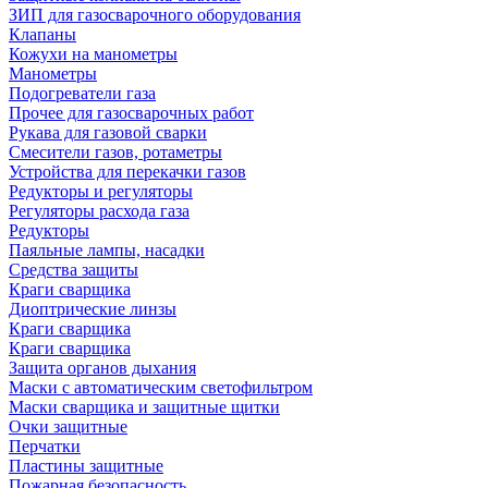
ЗИП для газосварочного оборудования
Клапаны
Кожухи на манометры
Манометры
Подогреватели газа
Прочее для газосварочных работ
Рукава для газовой сварки
Смесители газов, ротаметры
Устройства для перекачки газов
Редукторы и регуляторы
Регуляторы расхода газа
Редукторы
Паяльные лампы, насадки
Средства защиты
Краги сварщика
Диоптрические линзы
Краги сварщика
Краги сварщика
Защита органов дыхания
Маски с автоматическим светофильтром
Маски сварщика и защитные щитки
Очки защитные
Перчатки
Пластины защитные
Пожарная безопасность