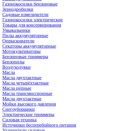
Газонокосилки бензиновые
Зернодробилки
Садовые измельчители
Газонокосилки электрические
Товары для консервирования
Умывальники
Пилы аккумуляторные
Опрыскиватели
Секаторы аккумуляторные
Мотокультиваторы
Бензиновые триммеры
Бензопилы
Воздуходувки
Масла
Масла двухтактные
Масла четырёхтактные
Масла цепные
Масла трансмиссионные
Масла двухтактные
Мойки высокого давления
Снегоуборщики
Электрические триммеры
Силовая техника
Источники бесперебойного питания
Удлинители силовые