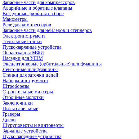
Запасные части для компрессоров
Аварийные и обратные клапаны
Воздушные фильтры в сборе
Манометры
Реле для компрессоров
Запасные части для нейлеров и степлеров
Электроинструмент
Точильные станки
Пуско-зарядные устройства
Оснастка для МФИ
Насадки для УШМ
Эксцентриковые (орбитальные) шлифмашины
Ленточные шлифмашины
Станки для заточки цепей
Наборы инструмента
Штроборезы
Строительные миксеры
Отбойные молотки
Заклепочники
Пилы сабельные
Граверы
Дрели
Шуруповерты и винтоверты
Зарядные устройства
Пуско-зарядные устройства