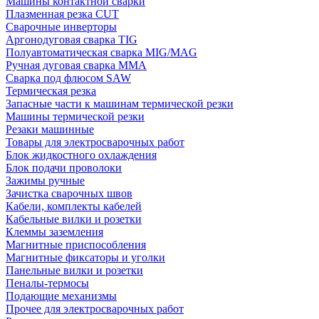
Машины контактной сварки
Плазменная резка CUT
Сварочные инверторы
Аргонодуговая сварка TIG
Полуавтоматическая сварка MIG/MAG
Ручная дуговая сварка MMA
Сварка под флюсом SAW
Термическая резка
Запасные части к машинам термической резки
Машины термической резки
Резаки машинные
Товары для электросварочных работ
Блок жидкостного охлаждения
Блок подачи проволоки
Зажимы ручные
Зачистка сварочных швов
Кабели, комплекты кабелей
Кабельные вилки и розетки
Клеммы заземления
Магнитные приспособления
Магнитные фиксаторы и уголки
Панельные вилки и розетки
Пеналы-термосы
Подающие механизмы
Прочее для электросварочных работ