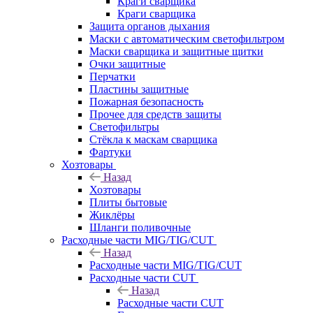
Краги сварщика
Краги сварщика
Защита органов дыхания
Маски с автоматическим светофильтром
Маски сварщика и защитные щитки
Очки защитные
Перчатки
Пластины защитные
Пожарная безопасность
Прочее для средств защиты
Светофильтры
Стёкла к маскам сварщика
Фартуки
Хозтовары
Назад
Хозтовары
Плиты бытовые
Жиклёры
Шланги поливочные
Расходные части MIG/TIG/CUT
Назад
Расходные части MIG/TIG/CUT
Расходные части CUT
Назад
Расходные части CUT