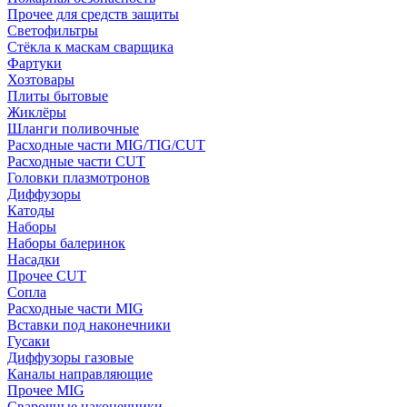
Прочее для средств защиты
Светофильтры
Стёкла к маскам сварщика
Фартуки
Хозтовары
Плиты бытовые
Жиклёры
Шланги поливочные
Расходные части MIG/TIG/CUT
Расходные части CUT
Головки плазмотронов
Диффузоры
Катоды
Наборы
Наборы балеринок
Насадки
Прочее CUT
Сопла
Расходные части MIG
Вставки под наконечники
Гусаки
Диффузоры газовые
Каналы направляющие
Прочее MIG
Сварочные наконечники