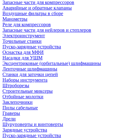
Запасные части для компрессоров
Аварийные и обратные клапаны
Воздушные фильтры в сборе
Манометры
Реле для компрессоров
Запасные части для нейлеров и степлеров
Электроинструмент
Точильные станки
Пуско-зарядные устройства
Оснастка для МФИ
Насадки для УШМ
Эксцентриковые (орбитальные) шлифмашины
Ленточные шлифмашины
Станки для заточки цепей
Наборы инструмента
Штроборезы
Строительные миксеры
Отбойные молотки
Заклепочники
Пилы сабельные
Граверы
Дрели
Шуруповерты и винтоверты
Зарядные устройства
Пуско-зарядные устройства