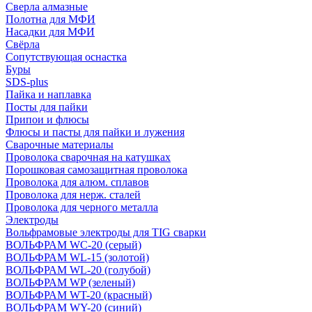
Сверла алмазные
Полотна для МФИ
Насадки для МФИ
Свёрла
Сопутствующая оснастка
Буры
SDS-plus
Пайка и наплавка
Посты для пайки
Припои и флюсы
Флюсы и пасты для пайки и лужения
Сварочные материалы
Проволока сварочная на катушках
Порошковая самозащитная проволока
Проволока для алюм. сплавов
Проволока для нерж. сталей
Проволока для черного металла
Электроды
Вольфрамовые электроды для TIG сварки
ВОЛЬФРАМ WC-20 (серый)
ВОЛЬФРАМ WL-15 (золотой)
ВОЛЬФРАМ WL-20 (голубой)
ВОЛЬФРАМ WP (зеленый)
ВОЛЬФРАМ WT-20 (красный)
ВОЛЬФРАМ WY-20 (синий)