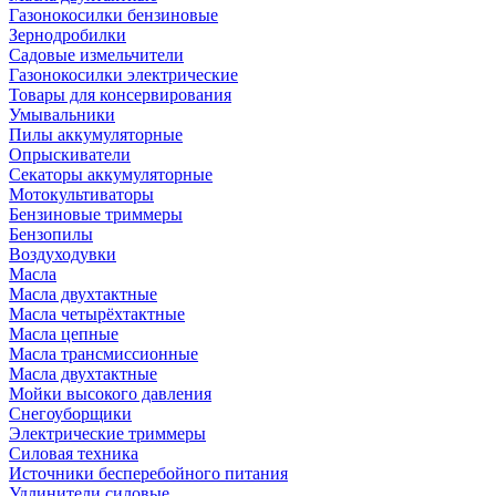
Газонокосилки бензиновые
Зернодробилки
Садовые измельчители
Газонокосилки электрические
Товары для консервирования
Умывальники
Пилы аккумуляторные
Опрыскиватели
Секаторы аккумуляторные
Мотокультиваторы
Бензиновые триммеры
Бензопилы
Воздуходувки
Масла
Масла двухтактные
Масла четырёхтактные
Масла цепные
Масла трансмиссионные
Масла двухтактные
Мойки высокого давления
Снегоуборщики
Электрические триммеры
Силовая техника
Источники бесперебойного питания
Удлинители силовые