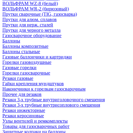
ВОЛЬФРАМ WZ-8 (белый)
ВОЛЬФРАМ WR-2 (бирюзовый)
Прутки сварочные (TIG, газосварка)
Прутки для алюм. сплавов
Прутки для нерж. сталей
Прутки для черного металла
Газосварочное оборудование
Баллоны
Баллоны композитные
Баллоны стальные
Газовые баллончики и картриджи
Горелки газовоздушные
Газовые горелки
Горелки газосварочные
Резаки газовые
Гайки крепления мундштуков
Наконечники к горелкам газосварочным
Прочее для резаков
Резаки 3-х трубные внутриголовочного смешения
Резаки 3-х трубные внутрисоплового смешения
Резаки инжекторные
Резаки керосиновые
Узлы вентилей и ремкомплекты
Товары для газосварочных работ
Защитные колпаки на баллоны