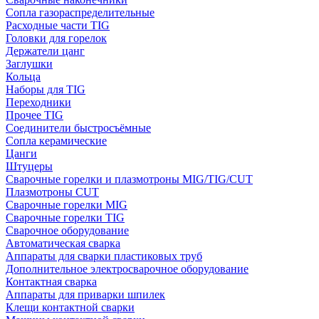
Сопла газораспределительные
Расходные части TIG
Головки для горелок
Держатели цанг
Заглушки
Кольца
Наборы для TIG
Переходники
Прочее TIG
Соединители быстросъёмные
Сопла керамические
Цанги
Штуцеры
Сварочные горелки и плазмотроны MIG/TIG/CUT
Плазмотроны CUT
Сварочные горелки MIG
Сварочные горелки TIG
Сварочное оборудование
Автоматическая сварка
Аппараты для сварки пластиковых труб
Дополнительное электросварочное оборудование
Контактная сварка
Аппараты для приварки шпилек
Клещи контактной сварки