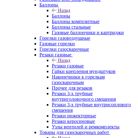
Баллоны
Назад
Баллоны
Баллоны композитные
Баллоны стальные
Газовые баллончики и картриджи
Горелки газовоздушные
Газовые горелки
Горелки газосварочные
Резаки газовые
Назад
Резаки газовые
Гайки крепления мундштуков
Наконечники к горелкам
газосварочным
Прочее для резаков
Резаки 3-х трубные
внутриголовочного смешения
Резаки 3-х трубные внутрисоплового
смешения
Резаки инжекторные
Резаки керосиновые
Узлы вентилей и ремкомплекты
Товары для газосварочных работ
Назад