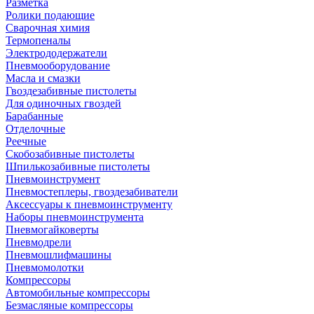
Разметка
Ролики подающие
Сварочная химия
Термопеналы
Электрододержатели
Пневмооборудование
Масла и смазки
Гвоздезабивные пистолеты
Для одиночных гвоздей
Барабанные
Отделочные
Реечные
Скобозабивные пистолеты
Шпилькозабивные пистолеты
Пневмоинструмент
Пневмостеплеры, гвоздезабиватели
Аксессуары к пневмоинструменту
Наборы пневмоинструмента
Пневмогайковерты
Пневмодрели
Пневмошлифмашины
Пневмомолотки
Компрессоры
Автомобильные компрессоры
Безмасляные компрессоры