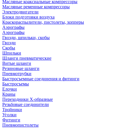
Масляные коаксиальные компрессоры
Масляные ременные компрессоры
Электродвигатели
Блоки подготовки воздуха
Краскораспылители, пистолеты, хопперы
Аэрографы
Аэрографы
Гвозди, шпильки, скобы
Гвозди
Скобы
Шпильки
Шланги пневматические
Витые шланги
Резиновые шланги
Пневмотрубки
Быстросъемные соединения и фитинги
Быстросъемы
Елочки
Краны
Переходники Х-образные
Резьбовые соединители
Тройники
Уголки
Фитинги
Пневмопистолеты