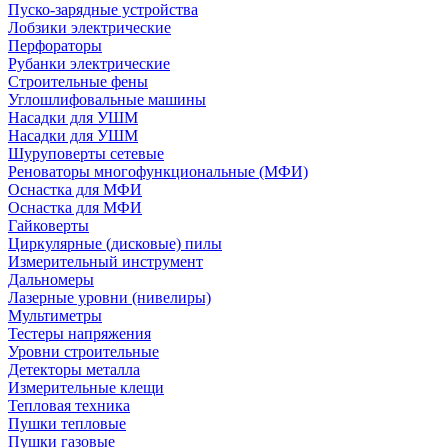
Пуско-зарядные устройства
Лобзики электрические
Перфораторы
Рубанки электрические
Строительные фены
Углошлифовальные машины
Насадки для УШМ
Насадки для УШМ
Шуруповерты сетевые
Реноваторы многофункциональные (МФИ)
Оснастка для МФИ
Оснастка для МФИ
Гайковерты
Циркулярные (дисковые) пилы
Измерительный инструмент
Дальномеры
Лазерные уровни (нивелиры)
Мультиметры
Тестеры напряжения
Уровни строительные
Детекторы металла
Измерительные клещи
Тепловая техника
Пушки тепловые
Пушки газовые