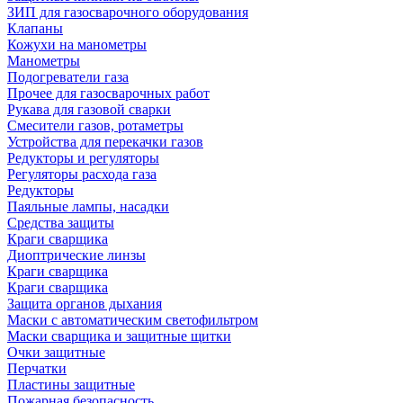
ЗИП для газосварочного оборудования
Клапаны
Кожухи на манометры
Манометры
Подогреватели газа
Прочее для газосварочных работ
Рукава для газовой сварки
Смесители газов, ротаметры
Устройства для перекачки газов
Редукторы и регуляторы
Регуляторы расхода газа
Редукторы
Паяльные лампы, насадки
Средства защиты
Краги сварщика
Диоптрические линзы
Краги сварщика
Краги сварщика
Защита органов дыхания
Маски с автоматическим светофильтром
Маски сварщика и защитные щитки
Очки защитные
Перчатки
Пластины защитные
Пожарная безопасность