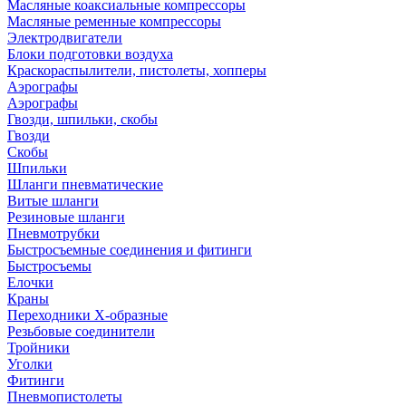
Масляные коаксиальные компрессоры
Масляные ременные компрессоры
Электродвигатели
Блоки подготовки воздуха
Краскораспылители, пистолеты, хопперы
Аэрографы
Аэрографы
Гвозди, шпильки, скобы
Гвозди
Скобы
Шпильки
Шланги пневматические
Витые шланги
Резиновые шланги
Пневмотрубки
Быстросъемные соединения и фитинги
Быстросъемы
Елочки
Краны
Переходники Х-образные
Резьбовые соединители
Тройники
Уголки
Фитинги
Пневмопистолеты