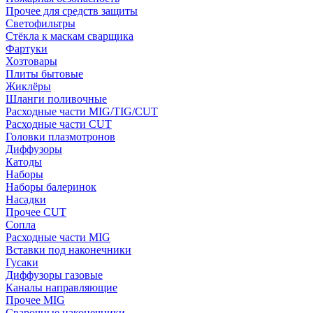
Прочее для средств защиты
Светофильтры
Стёкла к маскам сварщика
Фартуки
Хозтовары
Плиты бытовые
Жиклёры
Шланги поливочные
Расходные части MIG/TIG/CUT
Расходные части CUT
Головки плазмотронов
Диффузоры
Катоды
Наборы
Наборы балеринок
Насадки
Прочее CUT
Сопла
Расходные части MIG
Вставки под наконечники
Гусаки
Диффузоры газовые
Каналы направляющие
Прочее MIG
Сварочные наконечники