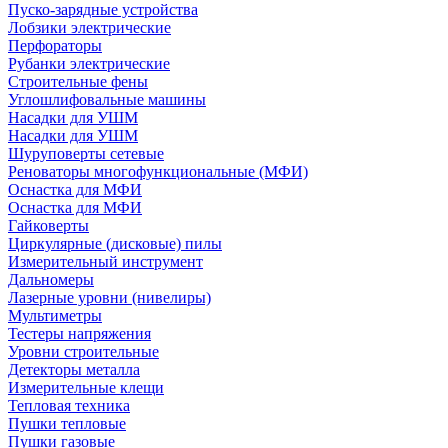
Пуско-зарядные устройства
Лобзики электрические
Перфораторы
Рубанки электрические
Строительные фены
Углошлифовальные машины
Насадки для УШМ
Насадки для УШМ
Шуруповерты сетевые
Реноваторы многофункциональные (МФИ)
Оснастка для МФИ
Оснастка для МФИ
Гайковерты
Циркулярные (дисковые) пилы
Измерительный инструмент
Дальномеры
Лазерные уровни (нивелиры)
Мультиметры
Тестеры напряжения
Уровни строительные
Детекторы металла
Измерительные клещи
Тепловая техника
Пушки тепловые
Пушки газовые