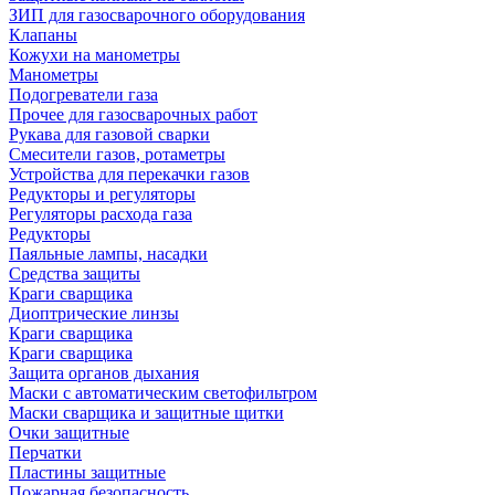
ЗИП для газосварочного оборудования
Клапаны
Кожухи на манометры
Манометры
Подогреватели газа
Прочее для газосварочных работ
Рукава для газовой сварки
Смесители газов, ротаметры
Устройства для перекачки газов
Редукторы и регуляторы
Регуляторы расхода газа
Редукторы
Паяльные лампы, насадки
Средства защиты
Краги сварщика
Диоптрические линзы
Краги сварщика
Краги сварщика
Защита органов дыхания
Маски с автоматическим светофильтром
Маски сварщика и защитные щитки
Очки защитные
Перчатки
Пластины защитные
Пожарная безопасность