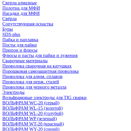
Сверла алмазные
Полотна для МФИ
Насадки для МФИ
Свёрла
Сопутствующая оснастка
Буры
SDS-plus
Пайка и наплавка
Посты для пайки
Припои и флюсы
Флюсы и пасты для пайки и лужения
Сварочные материалы
Проволока сварочная на катушках
Порошковая самозащитная проволока
Проволока для алюм. сплавов
Проволока для нерж. сталей
Проволока для черного металла
Электроды
Вольфрамовые электроды для TIG сварки
ВОЛЬФРАМ WC-20 (серый)
ВОЛЬФРАМ WL-15 (золотой)
ВОЛЬФРАМ WL-20 (голубой)
ВОЛЬФРАМ WP (зеленый)
ВОЛЬФРАМ WT-20 (красный)
ВОЛЬФРАМ WY-20 (синий)