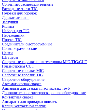
Сопла газораспределительные
Расходные части TIG
Головки для горелок
Держатели цанг
Заглушки
Кольца
Наборы для TIG
Переходники
Прочее TIG
Соединители быстросъёмные
Сопла керамические
Цанги
Штуцеры
Сварочные горелки и плазмотроны MIG/TIG/CUT
Плазмотроны CUT
Сварочные горелки MIG
Сварочные горелки TIG
Сварочное оборудование
Автоматическая сварка
Аппараты для сварки пластиковых труб
Дополнительное электросварочное оборудование
Контактная сварка
Аппараты для приварки шпилек
Клещи контактной сварки