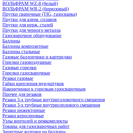
ВОЛЬФРАМ WZ-8 (белый)
ВОЛЬФРАМ WR-2 (бирюзовый)
Прутки сварочные (TIG, газосварка)
Прутки для алюм. сплавов
Прутки для нерж. сталей
Прутки для черного металла
Газосварочное оборудование
Баллоны
Баллоны композитные
Баллоны стальные
Газовые баллончики и картриджи
Горелки газовоздушные
Газовые горелки
Горелки газосварочные
Резаки газовые
Гайки крепления мундштуков
Наконечники к горелкам газосварочным
Прочее для резаков
Резаки 3-х трубные внутриголовочного смешения
Резаки 3-х трубные внутрисоплового смешения
Резаки инжекторные
Резаки керосиновые
Узлы вентилей и ремкомплекты
Товары для газосварочных работ
Защитные колпаки на баллоны