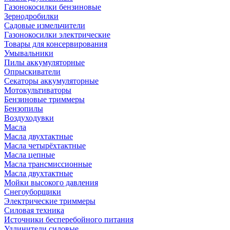
Газонокосилки бензиновые
Зернодробилки
Садовые измельчители
Газонокосилки электрические
Товары для консервирования
Умывальники
Пилы аккумуляторные
Опрыскиватели
Секаторы аккумуляторные
Мотокультиваторы
Бензиновые триммеры
Бензопилы
Воздуходувки
Масла
Масла двухтактные
Масла четырёхтактные
Масла цепные
Масла трансмиссионные
Масла двухтактные
Мойки высокого давления
Снегоуборщики
Электрические триммеры
Силовая техника
Источники бесперебойного питания
Удлинители силовые