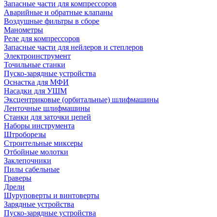
Запасные части для компрессоров
Аварийные и обратные клапаны
Воздушные фильтры в сборе
Манометры
Реле для компрессоров
Запасные части для нейлеров и степлеров
Электроинструмент
Точильные станки
Пуско-зарядные устройства
Оснастка для МФИ
Насадки для УШМ
Эксцентриковые (орбитальные) шлифмашины
Ленточные шлифмашины
Станки для заточки цепей
Наборы инструмента
Штроборезы
Строительные миксеры
Отбойные молотки
Заклепочники
Пилы сабельные
Граверы
Дрели
Шуруповерты и винтоверты
Зарядные устройства
Пуско-зарядные устройства