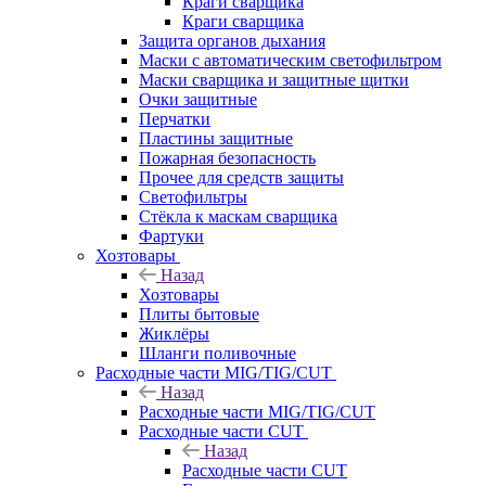
Краги сварщика
Краги сварщика
Защита органов дыхания
Маски с автоматическим светофильтром
Маски сварщика и защитные щитки
Очки защитные
Перчатки
Пластины защитные
Пожарная безопасность
Прочее для средств защиты
Светофильтры
Стёкла к маскам сварщика
Фартуки
Хозтовары
Назад
Хозтовары
Плиты бытовые
Жиклёры
Шланги поливочные
Расходные части MIG/TIG/CUT
Назад
Расходные части MIG/TIG/CUT
Расходные части CUT
Назад
Расходные части CUT