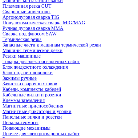
Машины контактной сварки
Плазменная резка CUT
Сварочные инверторы
Аргонодуговая сварка TIG
Полуавтоматическая сварка MIG/MAG
Ручная дуговая сварка MMA
Сварка под флюсом SAW
Термическая резка
Запасные части к машинам термической резки
Машины термической резки
Резаки машинные
Товары для электросварочных работ
Блок жидкостного охлаждения
Блок подачи проволоки
Зажимы ручные
Зачистка сварочных швов
Кабели, комплекты кабелей
Кабельные вилки и розетки
Клеммы заземления
Магнитные приспособления
Магнитные фиксаторы и уголки
Панельные вилки и розетки
Пеналы-термосы
Подающие механизмы
Прочее для электросварочных работ