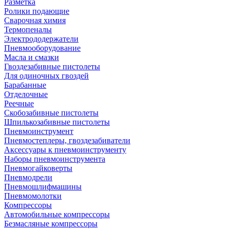
Разметка
Ролики подающие
Сварочная химия
Термопеналы
Электрододержатели
Пневмооборудование
Масла и смазки
Гвоздезабивные пистолеты
Для одиночных гвоздей
Барабанные
Отделочные
Реечные
Скобозабивные пистолеты
Шпилькозабивные пистолеты
Пневмоинструмент
Пневмостеплеры, гвоздезабиватели
Аксессуары к пневмоинструменту
Наборы пневмоинструмента
Пневмогайковерты
Пневмодрели
Пневмошлифмашины
Пневмомолотки
Компрессоры
Автомобильные компрессоры
Безмасляные компрессоры