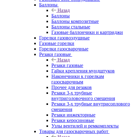
Баллоны
Назад
Баллоны
Баллоны композитные
Баллоны стальные
Газовые баллончики и картриджи
Горелки газовоздушные
Газовые горелки
Горелки газосварочные
Резаки газовые
Назад
Резаки газовые
Гайки крепления мундштуков
Наконечники к горелкам
газосварочным
Прочее для резаков
Резаки 3-х трубные
внутриголовочного смешения
Резаки 3-х трубные внутрисоплового
смешения
Резаки инжекторные
Резаки керосиновые
Узлы вентилей и ремкомплекты
Товары для газосварочных работ
Назад