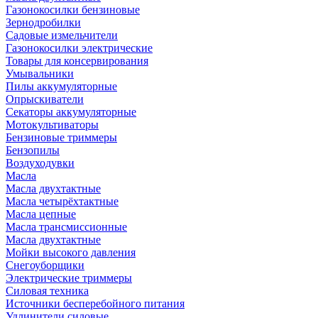
Газонокосилки бензиновые
Зернодробилки
Садовые измельчители
Газонокосилки электрические
Товары для консервирования
Умывальники
Пилы аккумуляторные
Опрыскиватели
Секаторы аккумуляторные
Мотокультиваторы
Бензиновые триммеры
Бензопилы
Воздуходувки
Масла
Масла двухтактные
Масла четырёхтактные
Масла цепные
Масла трансмиссионные
Масла двухтактные
Мойки высокого давления
Снегоуборщики
Электрические триммеры
Силовая техника
Источники бесперебойного питания
Удлинители силовые