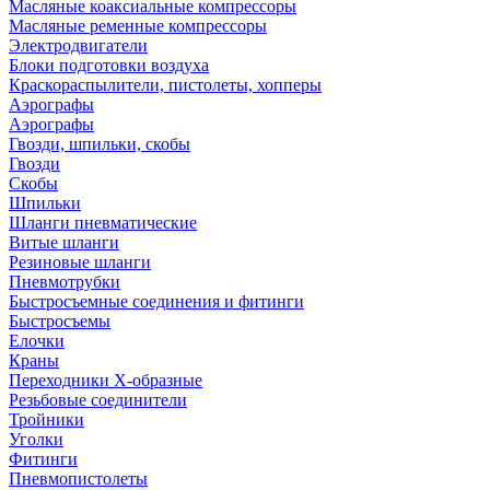
Масляные коаксиальные компрессоры
Масляные ременные компрессоры
Электродвигатели
Блоки подготовки воздуха
Краскораспылители, пистолеты, хопперы
Аэрографы
Аэрографы
Гвозди, шпильки, скобы
Гвозди
Скобы
Шпильки
Шланги пневматические
Витые шланги
Резиновые шланги
Пневмотрубки
Быстросъемные соединения и фитинги
Быстросъемы
Елочки
Краны
Переходники Х-образные
Резьбовые соединители
Тройники
Уголки
Фитинги
Пневмопистолеты