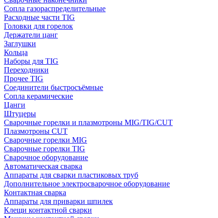
Сопла газораспределительные
Расходные части TIG
Головки для горелок
Держатели цанг
Заглушки
Кольца
Наборы для TIG
Переходники
Прочее TIG
Соединители быстросъёмные
Сопла керамические
Цанги
Штуцеры
Сварочные горелки и плазмотроны MIG/TIG/CUT
Плазмотроны CUT
Сварочные горелки MIG
Сварочные горелки TIG
Сварочное оборудование
Автоматическая сварка
Аппараты для сварки пластиковых труб
Дополнительное электросварочное оборудование
Контактная сварка
Аппараты для приварки шпилек
Клещи контактной сварки