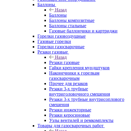
Баллоны
Назад
Баллоны
Баллоны композитные
Баллоны стальные
Газовые баллончики и картриджи
Горелки газовоздушные
Газовые горелки
Горелки газосварочные
Резаки газовые
Назад
Резаки газовые
Гайки крепления мундштуков
Наконечники к горелкам
газосварочным
Прочее для резаков
Резаки 3-х трубные
внутриголовочного смешения
Резаки 3-х трубные внутрисоплового
смешения
Резаки инжекторные
Резаки керосиновые
Узлы вентилей и ремкомплекты
Товары для газосварочных работ
Назад