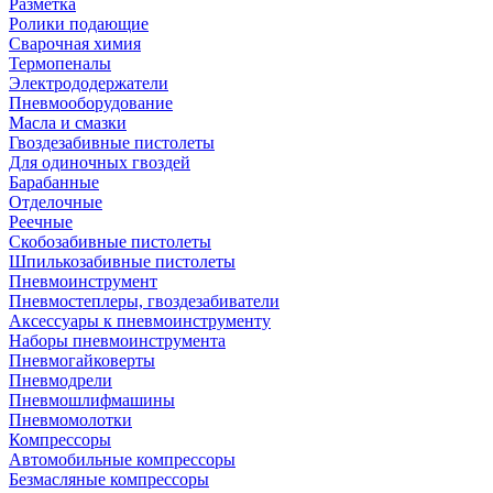
Разметка
Ролики подающие
Сварочная химия
Термопеналы
Электрододержатели
Пневмооборудование
Масла и смазки
Гвоздезабивные пистолеты
Для одиночных гвоздей
Барабанные
Отделочные
Реечные
Скобозабивные пистолеты
Шпилькозабивные пистолеты
Пневмоинструмент
Пневмостеплеры, гвоздезабиватели
Аксессуары к пневмоинструменту
Наборы пневмоинструмента
Пневмогайковерты
Пневмодрели
Пневмошлифмашины
Пневмомолотки
Компрессоры
Автомобильные компрессоры
Безмасляные компрессоры