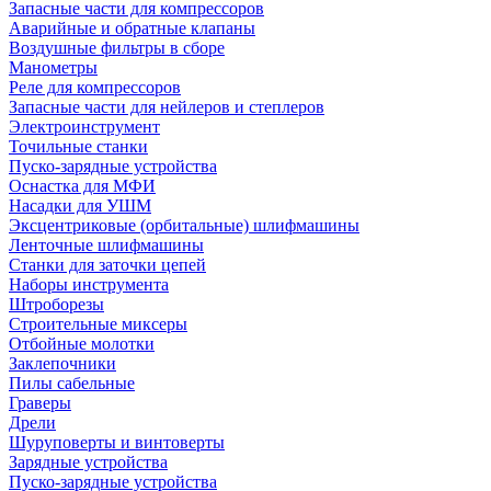
Запасные части для компрессоров
Аварийные и обратные клапаны
Воздушные фильтры в сборе
Манометры
Реле для компрессоров
Запасные части для нейлеров и степлеров
Электроинструмент
Точильные станки
Пуско-зарядные устройства
Оснастка для МФИ
Насадки для УШМ
Эксцентриковые (орбитальные) шлифмашины
Ленточные шлифмашины
Станки для заточки цепей
Наборы инструмента
Штроборезы
Строительные миксеры
Отбойные молотки
Заклепочники
Пилы сабельные
Граверы
Дрели
Шуруповерты и винтоверты
Зарядные устройства
Пуско-зарядные устройства