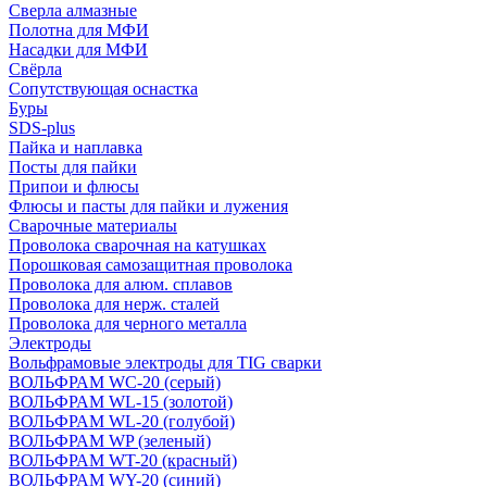
Сверла алмазные
Полотна для МФИ
Насадки для МФИ
Свёрла
Сопутствующая оснастка
Буры
SDS-plus
Пайка и наплавка
Посты для пайки
Припои и флюсы
Флюсы и пасты для пайки и лужения
Сварочные материалы
Проволока сварочная на катушках
Порошковая самозащитная проволока
Проволока для алюм. сплавов
Проволока для нерж. сталей
Проволока для черного металла
Электроды
Вольфрамовые электроды для TIG сварки
ВОЛЬФРАМ WC-20 (серый)
ВОЛЬФРАМ WL-15 (золотой)
ВОЛЬФРАМ WL-20 (голубой)
ВОЛЬФРАМ WP (зеленый)
ВОЛЬФРАМ WT-20 (красный)
ВОЛЬФРАМ WY-20 (синий)