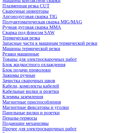
Машины контактной сварки
Плазменная резка CUT
Сварочные инверторы
Аргонодуговая сварка TIG
Полуавтоматическая сварка MIG/MAG
Ручная дуговая сварка MMA
Сварка под флюсом SAW
Термическая резка
Запасные части к машинам термической резки
Машины термической резки
Резаки машинные
Товары для электросварочных работ
Блок жидкостного охлаждения
Блок подачи проволоки
Зажимы ручные
Зачистка сварочных швов
Кабели, комплекты кабелей
Кабельные вилки и розетки
Клеммы заземления
Магнитные приспособления
Магнитные фиксаторы и уголки
Панельные вилки и розетки
Пеналы-термосы
Подающие механизмы
Прочее для электросварочных работ