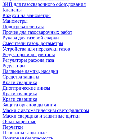
ЗИП для газосварочного оборудования
Клапаны
Кожухи на манометры
Манометры
Подогреватели газа
Прочее для газосварочных работ
Рукава для газовой сварки
Смесители газов, ротаметры
Устройства для перекачки газов
Редукторы и регуляторы
Регуляторы расхода газа
Редукторы
Паяльные лампы, насадки
Средства защиты
Краги сварщика
Диоптрические линзы
Краги сварщика
Краги сварщика
Защита органов дыхания
Маски с автоматическим светофильтром
Маски сварщика и защитные щитки
Очки защитные
Перчатки
Пластины защитные
Пожарная безопасность