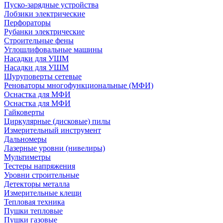
Пуско-зарядные устройства
Лобзики электрические
Перфораторы
Рубанки электрические
Строительные фены
Углошлифовальные машины
Насадки для УШМ
Насадки для УШМ
Шуруповерты сетевые
Реноваторы многофункциональные (МФИ)
Оснастка для МФИ
Оснастка для МФИ
Гайковерты
Циркулярные (дисковые) пилы
Измерительный инструмент
Дальномеры
Лазерные уровни (нивелиры)
Мультиметры
Тестеры напряжения
Уровни строительные
Детекторы металла
Измерительные клещи
Тепловая техника
Пушки тепловые
Пушки газовые