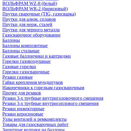
ВОЛЬФРАМ WZ-8 (белый)
ВОЛЬФРАМ WR-2 (бирюзовый)
Прутки сварочные (TIG, газосварка)
Прутки для алюм. сплавов
Прутки для нерж. сталей
Прутки для черного металла
Газосварочное оборудование
Баллоны
Баллоны композитные
Баллоны стальные
Газовые баллончики и картриджи
Горелки газовоздушные
Газовые горелки
Горелки газосварочные
Резаки газовые
Гайки крепления мундштуков
Наконечники к горелкам газосварочным
Прочее для резаков
Резаки 3-х трубные внутриголовочного смешения
Резаки 3-х трубные внутрисоплового смешения
Резаки инжекторные
Резаки керосиновые
Узлы вентилей и ремкомплекты
Товары для газосварочных работ
Защитные колпаки на баллоны