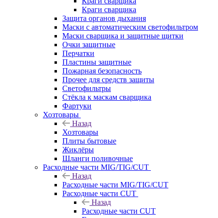
Краги сварщика
Краги сварщика
Защита органов дыхания
Маски с автоматическим светофильтром
Маски сварщика и защитные щитки
Очки защитные
Перчатки
Пластины защитные
Пожарная безопасность
Прочее для средств защиты
Светофильтры
Стёкла к маскам сварщика
Фартуки
Хозтовары
Назад
Хозтовары
Плиты бытовые
Жиклёры
Шланги поливочные
Расходные части MIG/TIG/CUT
Назад
Расходные части MIG/TIG/CUT
Расходные части CUT
Назад
Расходные части CUT