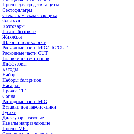
Прочее для средств защиты
Светофильтры
Стёкла к маскам сварщика
Фартуки
Хозтовары
Плиты бытовые
Жиклёры
Шланги поливочные
Расходные части MIG/TIG/CUT
Расходные части CUT
Головки плазмотронов
Диффузоры
Катоды
Наборы
Наборы балеринок
Насадки
Прочее CUT
Сопла
Расходные части MIG
Вставки под наконечники
Гусаки
Диффузоры газовые
Каналы направляющие
Прочее MIG
Сварочные наконечники