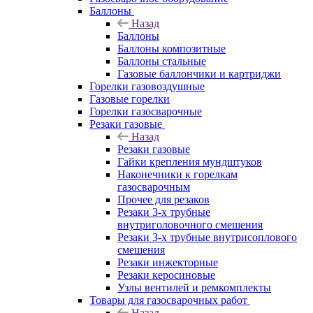
Баллоны
Назад
Баллоны
Баллоны композитные
Баллоны стальные
Газовые баллончики и картриджи
Горелки газовоздушные
Газовые горелки
Горелки газосварочные
Резаки газовые
Назад
Резаки газовые
Гайки крепления мундштуков
Наконечники к горелкам
газосварочным
Прочее для резаков
Резаки 3-х трубные
внутриголовочного смешения
Резаки 3-х трубные внутрисоплового
смешения
Резаки инжекторные
Резаки керосиновые
Узлы вентилей и ремкомплекты
Товары для газосварочных работ
Назад