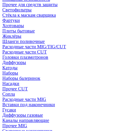
Прочее для средств защиты
Светофильтры
Стёкла к маскам сварщика
Фартуки
Хозтовары
Плиты бытовые
Жиклёры
Шланги поливочные
Расходные части MIG/TIG/CUT
Расходные части CUT
Головки плазмотронов
Диффузоры
Катоды
Наборы
Наборы балеринок
Насадки
Прочее CUT
Сопла
Расходные части MIG
Вставки под наконечники
Гусаки
Диффузоры газовые
Каналы направляющие
Прочее MIG
Сварочные наконечники