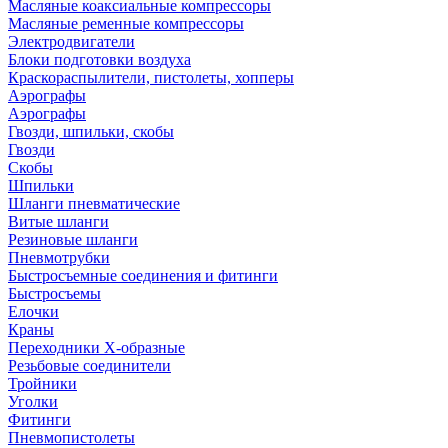
Масляные коаксиальные компрессоры
Масляные ременные компрессоры
Электродвигатели
Блоки подготовки воздуха
Краскораспылители, пистолеты, хопперы
Аэрографы
Аэрографы
Гвозди, шпильки, скобы
Гвозди
Скобы
Шпильки
Шланги пневматические
Витые шланги
Резиновые шланги
Пневмотрубки
Быстросъемные соединения и фитинги
Быстросъемы
Елочки
Краны
Переходники Х-образные
Резьбовые соединители
Тройники
Уголки
Фитинги
Пневмопистолеты