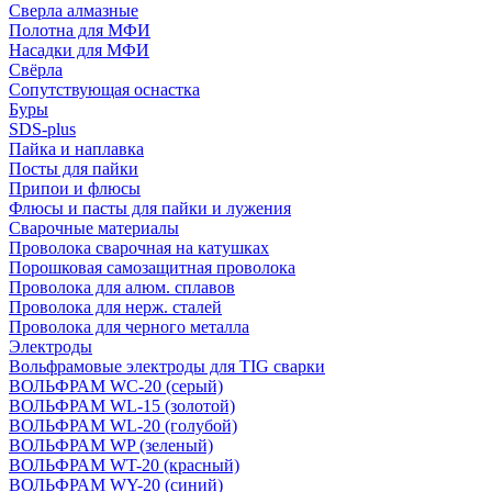
Сверла алмазные
Полотна для МФИ
Насадки для МФИ
Свёрла
Сопутствующая оснастка
Буры
SDS-plus
Пайка и наплавка
Посты для пайки
Припои и флюсы
Флюсы и пасты для пайки и лужения
Сварочные материалы
Проволока сварочная на катушках
Порошковая самозащитная проволока
Проволока для алюм. сплавов
Проволока для нерж. сталей
Проволока для черного металла
Электроды
Вольфрамовые электроды для TIG сварки
ВОЛЬФРАМ WC-20 (серый)
ВОЛЬФРАМ WL-15 (золотой)
ВОЛЬФРАМ WL-20 (голубой)
ВОЛЬФРАМ WP (зеленый)
ВОЛЬФРАМ WT-20 (красный)
ВОЛЬФРАМ WY-20 (синий)