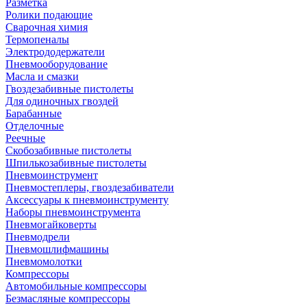
Разметка
Ролики подающие
Сварочная химия
Термопеналы
Электрододержатели
Пневмооборудование
Масла и смазки
Гвоздезабивные пистолеты
Для одиночных гвоздей
Барабанные
Отделочные
Реечные
Скобозабивные пистолеты
Шпилькозабивные пистолеты
Пневмоинструмент
Пневмостеплеры, гвоздезабиватели
Аксессуары к пневмоинструменту
Наборы пневмоинструмента
Пневмогайковерты
Пневмодрели
Пневмошлифмашины
Пневмомолотки
Компрессоры
Автомобильные компрессоры
Безмасляные компрессоры