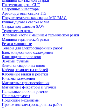
Машины контактной сварки
Плазменная резка CUT
Сварочные инверторы
Аргонодуговая сварка TIG
Полуавтоматическая сварка MIG/MAG
Ручная дуговая сварка MMA
Сварка под флюсом SAW
Термическая резка
Запасные части к машинам термической резки
Машины термической резки
Резаки машинные
Товары для электросварочных работ
Блок жидкостного охлаждения
Блок подачи проволоки
Зажимы ручные
Зачистка сварочных швов
Кабели, комплекты кабелей
Кабельные вилки и розетки
Клеммы заземления
Магнитные приспособления
Магнитные фиксаторы и уголки
Панельные вилки и розетки
Пеналы-термосы
Подающие механизмы
Прочее для электросварочных работ