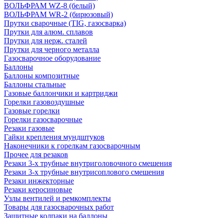
ВОЛЬФРАМ WZ-8 (белый)
ВОЛЬФРАМ WR-2 (бирюзовый)
Прутки сварочные (TIG, газосварка)
Прутки для алюм. сплавов
Прутки для нерж. сталей
Прутки для черного металла
Газосварочное оборудование
Баллоны
Баллоны композитные
Баллоны стальные
Газовые баллончики и картриджи
Горелки газовоздушные
Газовые горелки
Горелки газосварочные
Резаки газовые
Гайки крепления мундштуков
Наконечники к горелкам газосварочным
Прочее для резаков
Резаки 3-х трубные внутриголовочного смешения
Резаки 3-х трубные внутрисоплового смешения
Резаки инжекторные
Резаки керосиновые
Узлы вентилей и ремкомплекты
Товары для газосварочных работ
Защитные колпаки на баллоны