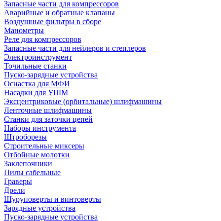
Запасные части для компрессоров
Аварийные и обратные клапаны
Воздушные фильтры в сборе
Манометры
Реле для компрессоров
Запасные части для нейлеров и степлеров
Электроинструмент
Точильные станки
Пуско-зарядные устройства
Оснастка для МФИ
Насадки для УШМ
Эксцентриковые (орбитальные) шлифмашины
Ленточные шлифмашины
Станки для заточки цепей
Наборы инструмента
Штроборезы
Строительные миксеры
Отбойные молотки
Заклепочники
Пилы сабельные
Граверы
Дрели
Шуруповерты и винтоверты
Зарядные устройства
Пуско-зарядные устройства