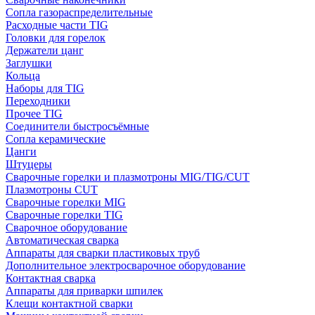
Сопла газораспределительные
Расходные части TIG
Головки для горелок
Держатели цанг
Заглушки
Кольца
Наборы для TIG
Переходники
Прочее TIG
Соединители быстросъёмные
Сопла керамические
Цанги
Штуцеры
Сварочные горелки и плазмотроны MIG/TIG/CUT
Плазмотроны CUT
Сварочные горелки MIG
Сварочные горелки TIG
Сварочное оборудование
Автоматическая сварка
Аппараты для сварки пластиковых труб
Дополнительное электросварочное оборудование
Контактная сварка
Аппараты для приварки шпилек
Клещи контактной сварки