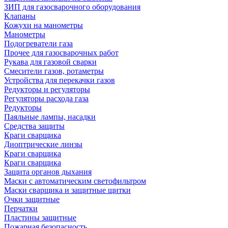
ЗИП для газосварочного оборудования
Клапаны
Кожухи на манометры
Манометры
Подогреватели газа
Прочее для газосварочных работ
Рукава для газовой сварки
Смесители газов, ротаметры
Устройства для перекачки газов
Редукторы и регуляторы
Регуляторы расхода газа
Редукторы
Паяльные лампы, насадки
Средства защиты
Краги сварщика
Диоптрические линзы
Краги сварщика
Краги сварщика
Защита органов дыхания
Маски с автоматическим светофильтром
Маски сварщика и защитные щитки
Очки защитные
Перчатки
Пластины защитные
Пожарная безопасность