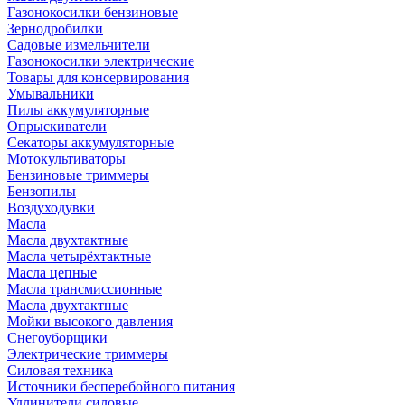
Газонокосилки бензиновые
Зернодробилки
Садовые измельчители
Газонокосилки электрические
Товары для консервирования
Умывальники
Пилы аккумуляторные
Опрыскиватели
Секаторы аккумуляторные
Мотокультиваторы
Бензиновые триммеры
Бензопилы
Воздуходувки
Масла
Масла двухтактные
Масла четырёхтактные
Масла цепные
Масла трансмиссионные
Масла двухтактные
Мойки высокого давления
Снегоуборщики
Электрические триммеры
Силовая техника
Источники бесперебойного питания
Удлинители силовые