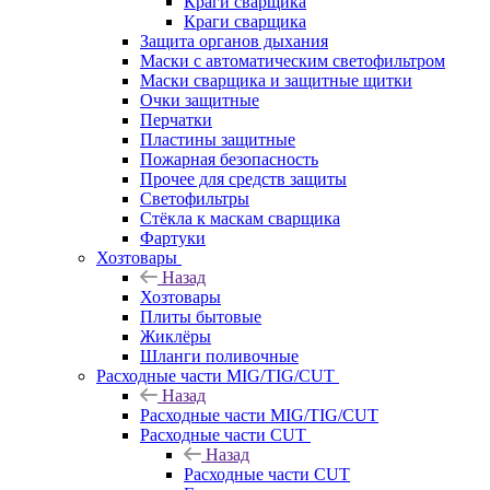
Краги сварщика
Краги сварщика
Защита органов дыхания
Маски с автоматическим светофильтром
Маски сварщика и защитные щитки
Очки защитные
Перчатки
Пластины защитные
Пожарная безопасность
Прочее для средств защиты
Светофильтры
Стёкла к маскам сварщика
Фартуки
Хозтовары
Назад
Хозтовары
Плиты бытовые
Жиклёры
Шланги поливочные
Расходные части MIG/TIG/CUT
Назад
Расходные части MIG/TIG/CUT
Расходные части CUT
Назад
Расходные части CUT