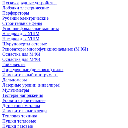
Пуско-зарядные устройства
Лобзики электрические
Перфораторы
Рубанки электрические
Строительные фены
Углошлифовальные машины
Насадки для УШМ
Насадки для УШМ
Шуруповерты сетевые
Реноваторы многофункциональные (МФИ)
Оснастка для МФИ
Оснастка для МФИ
Гайковерты
Циркулярные (дисковые) пилы
Измерительный инструмент
Дальномеры
Лазерные уровни (нивелиры)
Мультиметры
Тестеры напряжения
Уровни строительные
Детекторы металла
Измерительные клещи
Тепловая техника
Пушки тепловые
Пушки газовые