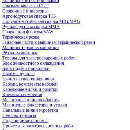
Машины контактной сварки
Плазменная резка CUT
Сварочные инверторы
Аргонодуговая сварка TIG
Полуавтоматическая сварка MIG/MAG
Ручная дуговая сварка MMA
Сварка под флюсом SAW
Термическая резка
Запасные части к машинам термической резки
Машины термической резки
Резаки машинные
Товары для электросварочных работ
Блок жидкостного охлаждения
Блок подачи проволоки
Зажимы ручные
Зачистка сварочных швов
Кабели, комплекты кабелей
Кабельные вилки и розетки
Клеммы заземления
Магнитные приспособления
Магнитные фиксаторы и уголки
Панельные вилки и розетки
Пеналы-термосы
Подающие механизмы
Прочее для электросварочных работ