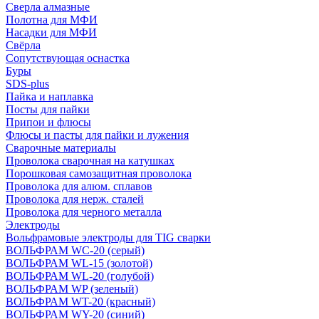
Сверла алмазные
Полотна для МФИ
Насадки для МФИ
Свёрла
Сопутствующая оснастка
Буры
SDS-plus
Пайка и наплавка
Посты для пайки
Припои и флюсы
Флюсы и пасты для пайки и лужения
Сварочные материалы
Проволока сварочная на катушках
Порошковая самозащитная проволока
Проволока для алюм. сплавов
Проволока для нерж. сталей
Проволока для черного металла
Электроды
Вольфрамовые электроды для TIG сварки
ВОЛЬФРАМ WC-20 (серый)
ВОЛЬФРАМ WL-15 (золотой)
ВОЛЬФРАМ WL-20 (голубой)
ВОЛЬФРАМ WP (зеленый)
ВОЛЬФРАМ WT-20 (красный)
ВОЛЬФРАМ WY-20 (синий)