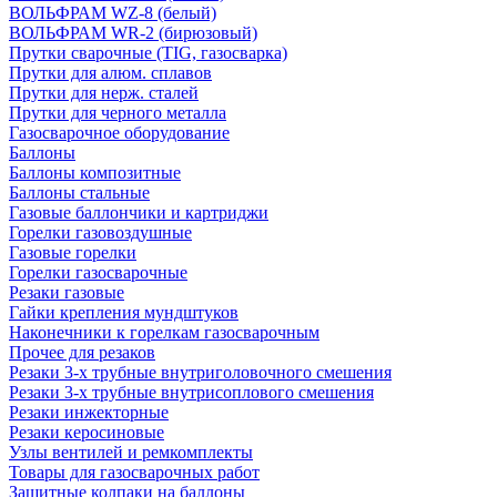
ВОЛЬФРАМ WZ-8 (белый)
ВОЛЬФРАМ WR-2 (бирюзовый)
Прутки сварочные (TIG, газосварка)
Прутки для алюм. сплавов
Прутки для нерж. сталей
Прутки для черного металла
Газосварочное оборудование
Баллоны
Баллоны композитные
Баллоны стальные
Газовые баллончики и картриджи
Горелки газовоздушные
Газовые горелки
Горелки газосварочные
Резаки газовые
Гайки крепления мундштуков
Наконечники к горелкам газосварочным
Прочее для резаков
Резаки 3-х трубные внутриголовочного смешения
Резаки 3-х трубные внутрисоплового смешения
Резаки инжекторные
Резаки керосиновые
Узлы вентилей и ремкомплекты
Товары для газосварочных работ
Защитные колпаки на баллоны