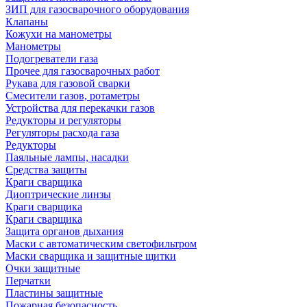
ЗИП для газосварочного оборудования
Клапаны
Кожухи на манометры
Манометры
Подогреватели газа
Прочее для газосварочных работ
Рукава для газовой сварки
Смесители газов, ротаметры
Устройства для перекачки газов
Редукторы и регуляторы
Регуляторы расхода газа
Редукторы
Паяльные лампы, насадки
Средства защиты
Краги сварщика
Диоптрические линзы
Краги сварщика
Краги сварщика
Защита органов дыхания
Маски с автоматическим светофильтром
Маски сварщика и защитные щитки
Очки защитные
Перчатки
Пластины защитные
Пожарная безопасность