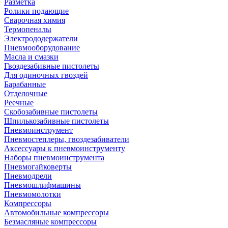
Разметка
Ролики подающие
Сварочная химия
Термопеналы
Электрододержатели
Пневмооборудование
Масла и смазки
Гвоздезабивные пистолеты
Для одиночных гвоздей
Барабанные
Отделочные
Реечные
Скобозабивные пистолеты
Шпилькозабивные пистолеты
Пневмоинструмент
Пневмостеплеры, гвоздезабиватели
Аксессуары к пневмоинструменту
Наборы пневмоинструмента
Пневмогайковерты
Пневмодрели
Пневмошлифмашины
Пневмомолотки
Компрессоры
Автомобильные компрессоры
Безмасляные компрессоры