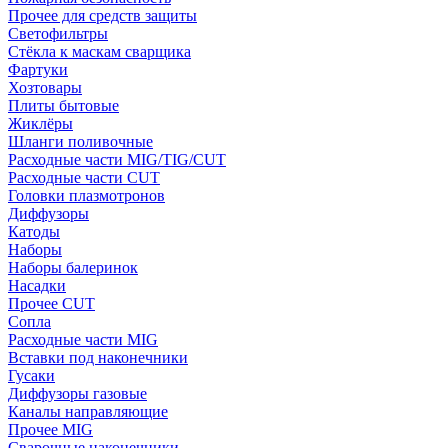
Прочее для средств защиты
Светофильтры
Стёкла к маскам сварщика
Фартуки
Хозтовары
Плиты бытовые
Жиклёры
Шланги поливочные
Расходные части MIG/TIG/CUT
Расходные части CUT
Головки плазмотронов
Диффузоры
Катоды
Наборы
Наборы балеринок
Насадки
Прочее CUT
Сопла
Расходные части MIG
Вставки под наконечники
Гусаки
Диффузоры газовые
Каналы направляющие
Прочее MIG
Сварочные наконечники