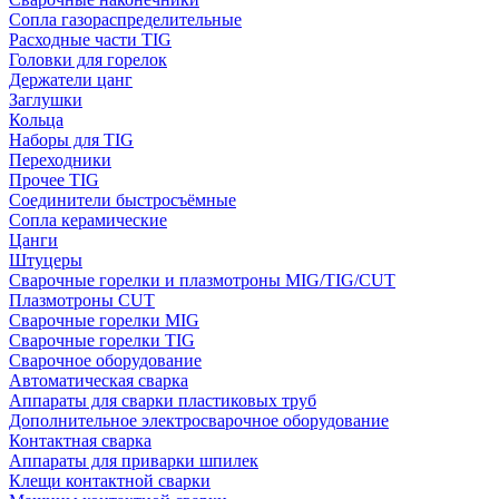
Сопла газораспределительные
Расходные части TIG
Головки для горелок
Держатели цанг
Заглушки
Кольца
Наборы для TIG
Переходники
Прочее TIG
Соединители быстросъёмные
Сопла керамические
Цанги
Штуцеры
Сварочные горелки и плазмотроны MIG/TIG/CUT
Плазмотроны CUT
Сварочные горелки MIG
Сварочные горелки TIG
Сварочное оборудование
Автоматическая сварка
Аппараты для сварки пластиковых труб
Дополнительное электросварочное оборудование
Контактная сварка
Аппараты для приварки шпилек
Клещи контактной сварки