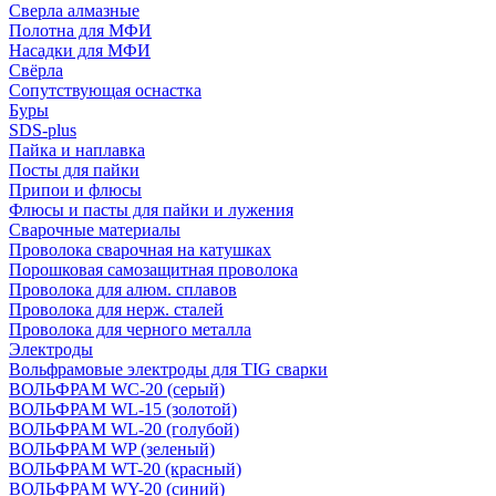
Сверла алмазные
Полотна для МФИ
Насадки для МФИ
Свёрла
Сопутствующая оснастка
Буры
SDS-plus
Пайка и наплавка
Посты для пайки
Припои и флюсы
Флюсы и пасты для пайки и лужения
Сварочные материалы
Проволока сварочная на катушках
Порошковая самозащитная проволока
Проволока для алюм. сплавов
Проволока для нерж. сталей
Проволока для черного металла
Электроды
Вольфрамовые электроды для TIG сварки
ВОЛЬФРАМ WC-20 (серый)
ВОЛЬФРАМ WL-15 (золотой)
ВОЛЬФРАМ WL-20 (голубой)
ВОЛЬФРАМ WP (зеленый)
ВОЛЬФРАМ WT-20 (красный)
ВОЛЬФРАМ WY-20 (синий)