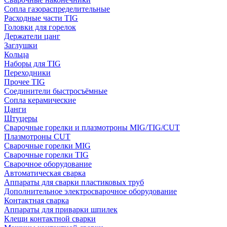
Сопла газораспределительные
Расходные части TIG
Головки для горелок
Держатели цанг
Заглушки
Кольца
Наборы для TIG
Переходники
Прочее TIG
Соединители быстросъёмные
Сопла керамические
Цанги
Штуцеры
Сварочные горелки и плазмотроны MIG/TIG/CUT
Плазмотроны CUT
Сварочные горелки MIG
Сварочные горелки TIG
Сварочное оборудование
Автоматическая сварка
Аппараты для сварки пластиковых труб
Дополнительное электросварочное оборудование
Контактная сварка
Аппараты для приварки шпилек
Клещи контактной сварки