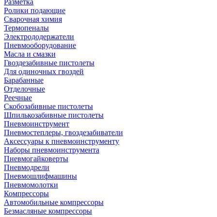
Разметка
Ролики подающие
Сварочная химия
Термопеналы
Электрододержатели
Пневмооборудование
Масла и смазки
Гвоздезабивные пистолеты
Для одиночных гвоздей
Барабанные
Отделочные
Реечные
Скобозабивные пистолеты
Шпилькозабивные пистолеты
Пневмоинструмент
Пневмостеплеры, гвоздезабиватели
Аксессуары к пневмоинструменту
Наборы пневмоинструмента
Пневмогайковерты
Пневмодрели
Пневмошлифмашины
Пневмомолотки
Компрессоры
Автомобильные компрессоры
Безмасляные компрессоры