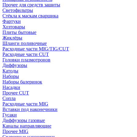
Прочее для средств защиты
Светофильтры
Стёкла к маскам сварщика
Фартуки
Хозтовары
Плиты бытовые
Жиклёры
Шланги поливочные
Расходные части MIG/TIG/CUT
Расходные части CUT
Головки плазмотронов
Диффузоры
Катоды
Наборы
Наборы балеринок
Насадки
Прочее CUT
Сопла
Расходные части MIG
Вставки под наконечники
Гусаки
Диффузоры газовые
Каналы направляющие
Прочее MIG
Сварочные наконечники