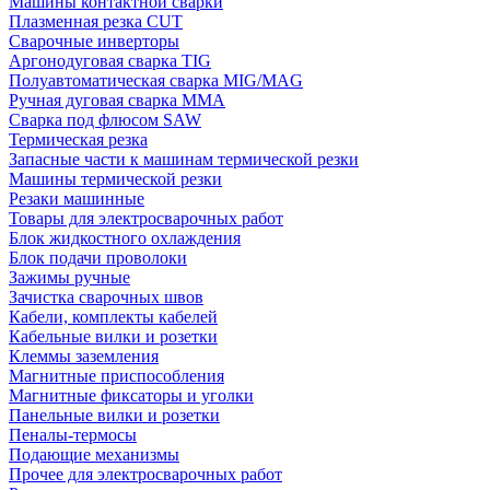
Машины контактной сварки
Плазменная резка CUT
Сварочные инверторы
Аргонодуговая сварка TIG
Полуавтоматическая сварка MIG/MAG
Ручная дуговая сварка MMA
Сварка под флюсом SAW
Термическая резка
Запасные части к машинам термической резки
Машины термической резки
Резаки машинные
Товары для электросварочных работ
Блок жидкостного охлаждения
Блок подачи проволоки
Зажимы ручные
Зачистка сварочных швов
Кабели, комплекты кабелей
Кабельные вилки и розетки
Клеммы заземления
Магнитные приспособления
Магнитные фиксаторы и уголки
Панельные вилки и розетки
Пеналы-термосы
Подающие механизмы
Прочее для электросварочных работ