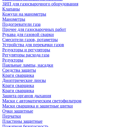
ЗИП для газосварочного оборудования
Клапаны
Кожухи на манометры
Манометры
Подогреватели газа
Прочее для газосварочных работ
Рукава для газовой сварки
Смесители газов, ротаметры
Устройства для перекачки газов
Редукторы и регуляторы
Регуляторы расхода газа
Редукторы
Паяльные лампы, насадки
Средства защиты
Краги сварщика
Диоптрические линзы
Краги сварщика
Краги сварщика
Защита органов дыхания
Маски с автоматическим светофильтром
Маски сварщика и защитные щитки
Очки защитные
Перчатки
Пластины защитные
Пожарная безопасность