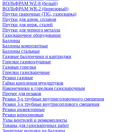
ВОЛЬФРАМ WZ-8 (белый)
ВОЛЬФРАМ WR-2 (бирюзовый)
Прутки сварочные (TIG, газосварка)
Прутки для алюм. сплавов
Прутки для нерж. сталей
Прутки для черного металла
Газосварочное оборудование
Баллоны
Баллоны композитные
Баллоны стальные
Газовые баллончики и картриджи
Горелки газовоздушные
Газовые горелки
Горелки газосварочные
Резаки газовые
Гайки крепления мундштуков
Наконечники к горелкам газосварочным
Прочее для резаков
Резаки 3-х трубные внутриголовочного смешения
Резаки 3-х трубные внутрисоплового смешения
Резаки инжекторные
Резаки керосиновые
Узлы вентилей и ремкомплекты
Товары для газосварочных работ
Защитные колпаки на баллоны