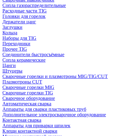
Сопла газораспределительные
Расходные части TIG
Головки для горелок
Держатели цанг
Заглушки
Кольца
Наборы для TIG
Переходники
Прочее TIG
Соединители быстросъёмные
Сопла керамические
Цанги
Штуцеры
Сварочные горелки и плазмотроны MIG/TIG/CUT
Плазмотроны CUT
Сварочные горелки MIG
Сварочные горелки TIG
Сварочное оборудование
Автоматическая сварка
Аппараты для сварки пластиковых труб
Дополнительное электросварочное оборудование
Контактная сварка
Аппараты для приварки шпилек
Клещи контактной сварки