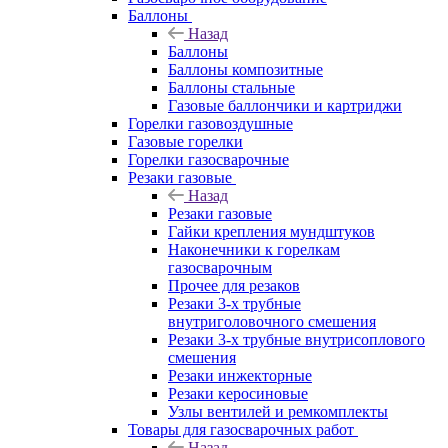
Баллоны
Назад
Баллоны
Баллоны композитные
Баллоны стальные
Газовые баллончики и картриджи
Горелки газовоздушные
Газовые горелки
Горелки газосварочные
Резаки газовые
Назад
Резаки газовые
Гайки крепления мундштуков
Наконечники к горелкам
газосварочным
Прочее для резаков
Резаки 3-х трубные
внутриголовочного смешения
Резаки 3-х трубные внутрисоплового
смешения
Резаки инжекторные
Резаки керосиновые
Узлы вентилей и ремкомплекты
Товары для газосварочных работ
Назад