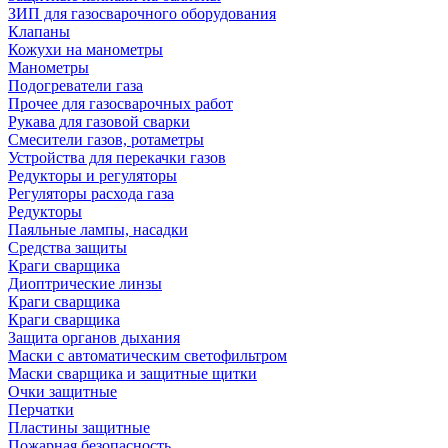
ЗИП для газосварочного оборудования
Клапаны
Кожухи на манометры
Манометры
Подогреватели газа
Прочее для газосварочных работ
Рукава для газовой сварки
Смесители газов, ротаметры
Устройства для перекачки газов
Редукторы и регуляторы
Регуляторы расхода газа
Редукторы
Паяльные лампы, насадки
Средства защиты
Краги сварщика
Диоптрические линзы
Краги сварщика
Краги сварщика
Защита органов дыхания
Маски с автоматическим светофильтром
Маски сварщика и защитные щитки
Очки защитные
Перчатки
Пластины защитные
Пожарная безопасность