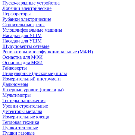
Пуско-зарядные устройства
Лобзики электрические
Перфораторы
Рубанки электрические
Строительные фены
Углошлифовальные машины
Насадки для УШМ
Насадки для УШМ
Шуруповерты сетевые
Реноваторы многофункциональные (МФИ)
Оснастка для МФИ
Оснастка для МФИ
Гайковерты
Циркулярные (дисковые) пилы
Измерительный инструмент
Дальномеры
Лазерные уровни (нивелиры)
Мультиметры
Тестеры напряжения
Уровни строительные
Детекторы металла
Измерительные клещи
Тепловая техника
Пушки тепловые
Пушки газовые