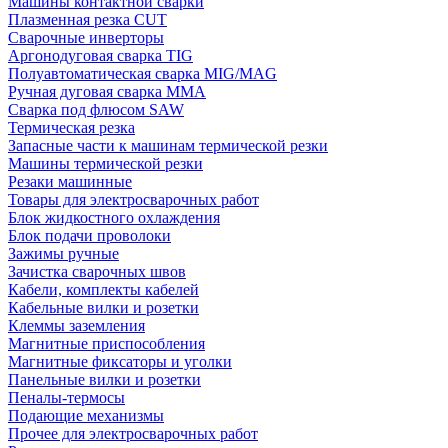
Машины контактной сварки
Плазменная резка CUT
Сварочные инверторы
Аргонодуговая сварка TIG
Полуавтоматическая сварка MIG/MAG
Ручная дуговая сварка MMA
Сварка под флюсом SAW
Термическая резка
Запасные части к машинам термической резки
Машины термической резки
Резаки машинные
Товары для электросварочных работ
Блок жидкостного охлаждения
Блок подачи проволоки
Зажимы ручные
Зачистка сварочных швов
Кабели, комплекты кабелей
Кабельные вилки и розетки
Клеммы заземления
Магнитные приспособления
Магнитные фиксаторы и уголки
Панельные вилки и розетки
Пеналы-термосы
Подающие механизмы
Прочее для электросварочных работ