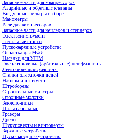
Запасные части для компрессоров
Аварийные и обратные клапаны
Воздушные фильтры в сборе
Манометры
Реле для компрессоров
Запасные части для нейлеров и степлеров
Электроинструмент
Точильные станки
Пуско-зарядные устройства
Оснастка для МФИ
Насадки для УШМ
Эксцентриковые (орбитальные) шлифмашины
Ленточные шлифмашины
Станки для заточки цепей
Наборы инструмента
Штроборезы
Строительные миксеры
Отбойные молотки
Заклепочники
Пилы сабельные
Граверы
Дрели
Шуруповерты и винтоверты
Зарядные устройства
Пуско-зарядные устройства