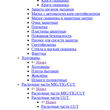
Краги сварщика
Краги сварщика
Защита органов дыхания
Маски с автоматическим светофильтром
Маски сварщика и защитные щитки
Очки защитные
Перчатки
Пластины защитные
Пожарная безопасность
Прочее для средств защиты
Светофильтры
Стёкла к маскам сварщика
Фартуки
Хозтовары
Назад
Хозтовары
Плиты бытовые
Жиклёры
Шланги поливочные
Расходные части MIG/TIG/CUT
Назад
Расходные части MIG/TIG/CUT
Расходные части CUT
Назад
Расходные части CUT