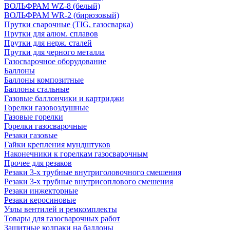
ВОЛЬФРАМ WZ-8 (белый)
ВОЛЬФРАМ WR-2 (бирюзовый)
Прутки сварочные (TIG, газосварка)
Прутки для алюм. сплавов
Прутки для нерж. сталей
Прутки для черного металла
Газосварочное оборудование
Баллоны
Баллоны композитные
Баллоны стальные
Газовые баллончики и картриджи
Горелки газовоздушные
Газовые горелки
Горелки газосварочные
Резаки газовые
Гайки крепления мундштуков
Наконечники к горелкам газосварочным
Прочее для резаков
Резаки 3-х трубные внутриголовочного смешения
Резаки 3-х трубные внутрисоплового смешения
Резаки инжекторные
Резаки керосиновые
Узлы вентилей и ремкомплекты
Товары для газосварочных работ
Защитные колпаки на баллоны