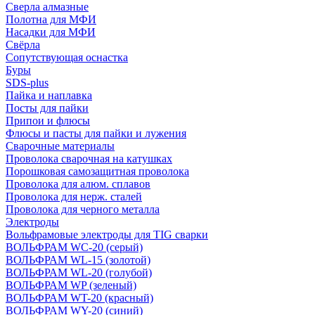
Сверла алмазные
Полотна для МФИ
Насадки для МФИ
Свёрла
Сопутствующая оснастка
Буры
SDS-plus
Пайка и наплавка
Посты для пайки
Припои и флюсы
Флюсы и пасты для пайки и лужения
Сварочные материалы
Проволока сварочная на катушках
Порошковая самозащитная проволока
Проволока для алюм. сплавов
Проволока для нерж. сталей
Проволока для черного металла
Электроды
Вольфрамовые электроды для TIG сварки
ВОЛЬФРАМ WC-20 (серый)
ВОЛЬФРАМ WL-15 (золотой)
ВОЛЬФРАМ WL-20 (голубой)
ВОЛЬФРАМ WP (зеленый)
ВОЛЬФРАМ WT-20 (красный)
ВОЛЬФРАМ WY-20 (синий)