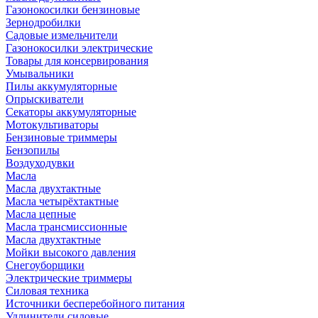
Газонокосилки бензиновые
Зернодробилки
Садовые измельчители
Газонокосилки электрические
Товары для консервирования
Умывальники
Пилы аккумуляторные
Опрыскиватели
Секаторы аккумуляторные
Мотокультиваторы
Бензиновые триммеры
Бензопилы
Воздуходувки
Масла
Масла двухтактные
Масла четырёхтактные
Масла цепные
Масла трансмиссионные
Масла двухтактные
Мойки высокого давления
Снегоуборщики
Электрические триммеры
Силовая техника
Источники бесперебойного питания
Удлинители силовые