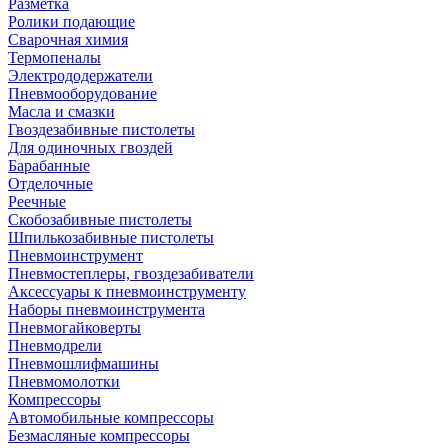
Разметка
Ролики подающие
Сварочная химия
Термопеналы
Электрододержатели
Пневмооборудование
Масла и смазки
Гвоздезабивные пистолеты
Для одиночных гвоздей
Барабанные
Отделочные
Реечные
Скобозабивные пистолеты
Шпилькозабивные пистолеты
Пневмоинструмент
Пневмостеплеры, гвоздезабиватели
Аксессуары к пневмоинструменту
Наборы пневмоинструмента
Пневмогайковерты
Пневмодрели
Пневмошлифмашины
Пневмомолотки
Компрессоры
Автомобильные компрессоры
Безмасляные компрессоры