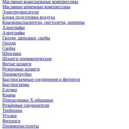
Масляные коаксиальные компрессоры
Масляные ременные компрессоры
Электродвигатели
Блоки подготовки воздуха
Краскораспылители, пистолеты, хопперы
Аэрографы
Аэрографы
Гвозди, шпильки, скобы
Гвозди
Скобы
Шпильки
Шланги пневматические
Витые шланги
Резиновые шланги
Пневмотрубки
Быстросъемные соединения и фитинги
Быстросъемы
Елочки
Краны
Переходники Х-образные
Резьбовые соединители
Тройники
Уголки
Фитинги
Пневмопистолеты