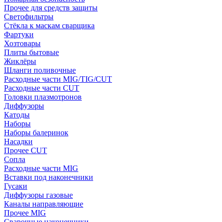
Прочее для средств защиты
Светофильтры
Стёкла к маскам сварщика
Фартуки
Хозтовары
Плиты бытовые
Жиклёры
Шланги поливочные
Расходные части MIG/TIG/CUT
Расходные части CUT
Головки плазмотронов
Диффузоры
Катоды
Наборы
Наборы балеринок
Насадки
Прочее CUT
Сопла
Расходные части MIG
Вставки под наконечники
Гусаки
Диффузоры газовые
Каналы направляющие
Прочее MIG
Сварочные наконечники