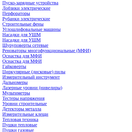
Пуско-зарядные устройства
Лобзики электрические
Перфораторы
Рубанки электрические
Строительные фены
Углошлифовальные машины
Насадки для УШМ
Насадки для УШМ
Шуруповерты сетевые
Реноваторы многофункциональные (МФИ)
Оснастка для МФИ
Оснастка для МФИ
Гайковерты
Циркулярные (дисковые) пилы
Измерительный инструмент
Дальномеры
Лазерные уровни (нивелиры)
Мультиметры
Тестеры напряжения
Уровни строительные
Детекторы металла
Измерительные клещи
Тепловая техника
Пушки тепловые
Пушки газовые