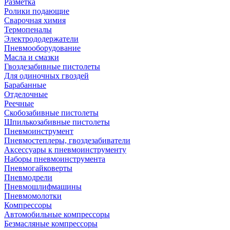
Разметка
Ролики подающие
Сварочная химия
Термопеналы
Электрододержатели
Пневмооборудование
Масла и смазки
Гвоздезабивные пистолеты
Для одиночных гвоздей
Барабанные
Отделочные
Реечные
Скобозабивные пистолеты
Шпилькозабивные пистолеты
Пневмоинструмент
Пневмостеплеры, гвоздезабиватели
Аксессуары к пневмоинструменту
Наборы пневмоинструмента
Пневмогайковерты
Пневмодрели
Пневмошлифмашины
Пневмомолотки
Компрессоры
Автомобильные компрессоры
Безмасляные компрессоры