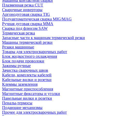
Машины контактной сварки
Плазменная резка CUT
Сварочные инверторы
Аргонодуговая сварка TIG
Полуавтоматическая сварка MIG/MAG
Ручная дуговая сварка MMA
Сварка под флюсом SAW
Термическая резка
Запасные части к машинам термической резки
Машины термической резки
Резаки машинные
Товары для электросварочных работ
Блок жидкостного охлаждения
Блок подачи проволоки
Зажимы ручные
Зачистка сварочных швов
Кабели, комплекты кабелей
Кабельные вилки и розетки
Клеммы заземления
Магнитные приспособления
Магнитные фиксаторы и уголки
Панельные вилки и розетки
Пеналы-термосы
Подающие механизмы
Прочее для электросварочных работ