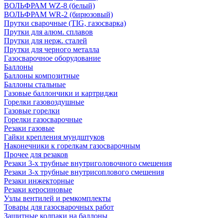
ВОЛЬФРАМ WZ-8 (белый)
ВОЛЬФРАМ WR-2 (бирюзовый)
Прутки сварочные (TIG, газосварка)
Прутки для алюм. сплавов
Прутки для нерж. сталей
Прутки для черного металла
Газосварочное оборудование
Баллоны
Баллоны композитные
Баллоны стальные
Газовые баллончики и картриджи
Горелки газовоздушные
Газовые горелки
Горелки газосварочные
Резаки газовые
Гайки крепления мундштуков
Наконечники к горелкам газосварочным
Прочее для резаков
Резаки 3-х трубные внутриголовочного смешения
Резаки 3-х трубные внутрисоплового смешения
Резаки инжекторные
Резаки керосиновые
Узлы вентилей и ремкомплекты
Товары для газосварочных работ
Защитные колпаки на баллоны