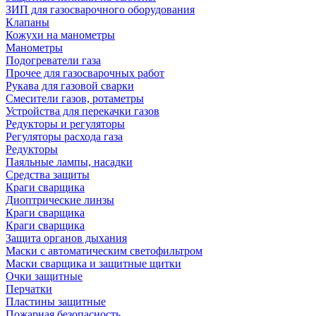
ЗИП для газосварочного оборудования
Клапаны
Кожухи на манометры
Манометры
Подогреватели газа
Прочее для газосварочных работ
Рукава для газовой сварки
Смесители газов, ротаметры
Устройства для перекачки газов
Редукторы и регуляторы
Регуляторы расхода газа
Редукторы
Паяльные лампы, насадки
Средства защиты
Краги сварщика
Диоптрические линзы
Краги сварщика
Краги сварщика
Защита органов дыхания
Маски с автоматическим светофильтром
Маски сварщика и защитные щитки
Очки защитные
Перчатки
Пластины защитные
Пожарная безопасность