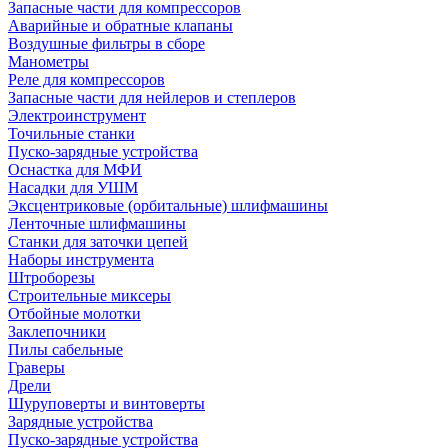
Запасные части для компрессоров
Аварийные и обратные клапаны
Воздушные фильтры в сборе
Манометры
Реле для компрессоров
Запасные части для нейлеров и степлеров
Электроинструмент
Точильные станки
Пуско-зарядные устройства
Оснастка для МФИ
Насадки для УШМ
Эксцентриковые (орбитальные) шлифмашины
Ленточные шлифмашины
Станки для заточки цепей
Наборы инструмента
Штроборезы
Строительные миксеры
Отбойные молотки
Заклепочники
Пилы сабельные
Граверы
Дрели
Шуруповерты и винтоверты
Зарядные устройства
Пуско-зарядные устройства