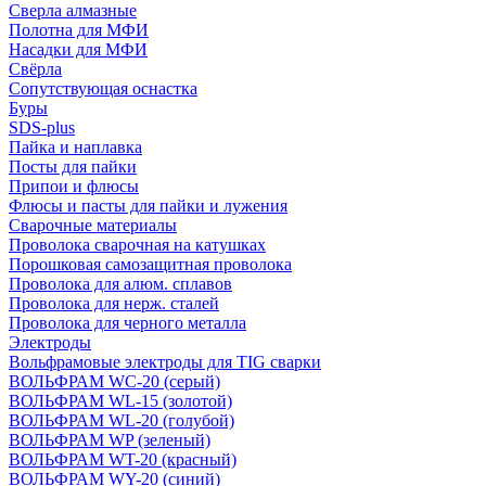
Сверла алмазные
Полотна для МФИ
Насадки для МФИ
Свёрла
Сопутствующая оснастка
Буры
SDS-plus
Пайка и наплавка
Посты для пайки
Припои и флюсы
Флюсы и пасты для пайки и лужения
Сварочные материалы
Проволока сварочная на катушках
Порошковая самозащитная проволока
Проволока для алюм. сплавов
Проволока для нерж. сталей
Проволока для черного металла
Электроды
Вольфрамовые электроды для TIG сварки
ВОЛЬФРАМ WC-20 (серый)
ВОЛЬФРАМ WL-15 (золотой)
ВОЛЬФРАМ WL-20 (голубой)
ВОЛЬФРАМ WP (зеленый)
ВОЛЬФРАМ WT-20 (красный)
ВОЛЬФРАМ WY-20 (синий)