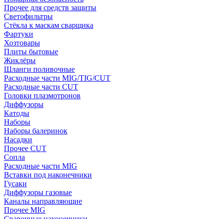
Прочее для средств защиты
Светофильтры
Стёкла к маскам сварщика
Фартуки
Хозтовары
Плиты бытовые
Жиклёры
Шланги поливочные
Расходные части MIG/TIG/CUT
Расходные части CUT
Головки плазмотронов
Диффузоры
Катоды
Наборы
Наборы балеринок
Насадки
Прочее CUT
Сопла
Расходные части MIG
Вставки под наконечники
Гусаки
Диффузоры газовые
Каналы направляющие
Прочее MIG
Сварочные наконечники