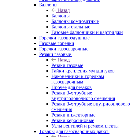
Баллоны
Назад
Баллоны
Баллоны композитные
Баллоны стальные
Газовые баллончики и картриджи
Горелки газовоздушные
Газовые горелки
Горелки газосварочные
Резаки газовые
Назад
Резаки газовые
Гайки крепления мундштуков
Наконечники к горелкам
газосварочным
Прочее для резаков
Резаки 3-х трубные
внутриголовочного смешения
Резаки 3-х трубные внутрисоплового
смешения
Резаки инжекторные
Резаки керосиновые
Узлы вентилей и ремкомплекты
Товары для газосварочных работ
Назад