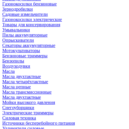
Газонокосилки бензиновые
Зернодробилки
Садовые измельчители
Газонокосилки электрические
Товары для консервирования
Умывальники
Пилы аккумуляторные
Опрыскиватели
Секаторы аккумуляторные
Мотокультиваторы
Бензиновые триммеры
Бензопилы
Воздуходувки
Масла
Масла двухтактные
Масла четырёхтактные
Масла цепные
Масла трансмиссионные
Масла двухтактные
Мойки высокого давления
Снегоуборщики
Электрические триммеры
Силовая техника
Источники бесперебойного питания
Удлинители силовые