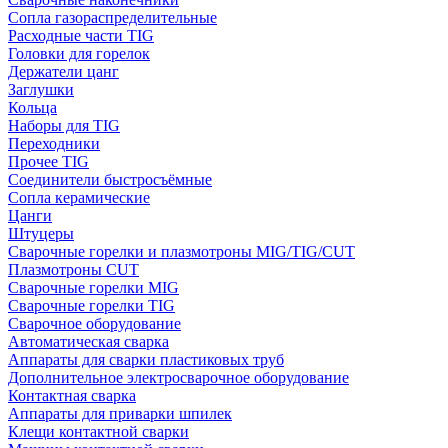
Сопла газораспределительные
Расходные части TIG
Головки для горелок
Держатели цанг
Заглушки
Кольца
Наборы для TIG
Переходники
Прочее TIG
Соединители быстросъёмные
Сопла керамические
Цанги
Штуцеры
Сварочные горелки и плазмотроны MIG/TIG/CUT
Плазмотроны CUT
Сварочные горелки MIG
Сварочные горелки TIG
Сварочное оборудование
Автоматическая сварка
Аппараты для сварки пластиковых труб
Дополнительное электросварочное оборудование
Контактная сварка
Аппараты для приварки шпилек
Клещи контактной сварки