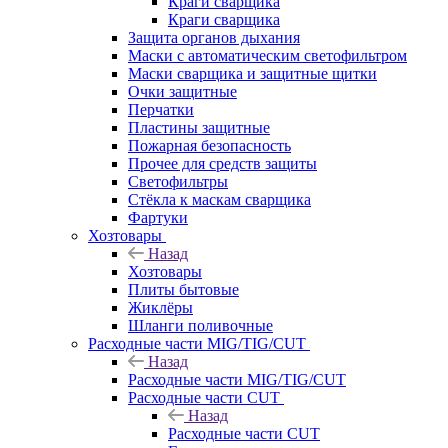
Краги сварщика
Краги сварщика
Защита органов дыхания
Маски с автоматическим светофильтром
Маски сварщика и защитные щитки
Очки защитные
Перчатки
Пластины защитные
Пожарная безопасность
Прочее для средств защиты
Светофильтры
Стёкла к маскам сварщика
Фартуки
Хозтовары
Назад
Хозтовары
Плиты бытовые
Жиклёры
Шланги поливочные
Расходные части MIG/TIG/CUT
Назад
Расходные части MIG/TIG/CUT
Расходные части CUT
Назад
Расходные части CUT