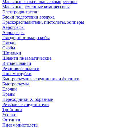
Масляные коаксиальные компрессоры
Масляные ременные компрессоры
Электродвигатели
Блоки подготовки воздуха
Краскораспылители, пистолеты, хопперы
Аэрографы
Аэрографы
Гвозди, шпильки, скобы
Гвозди
Скобы
Шпильки
Шланги пневматические
Витые шланги
Резиновые шланги
Пневмотрубки
Быстросъемные соединения и фитинги
Быстросъемы
Елочки
Краны
Переходники Х-образные
Резьбовые соединители
Тройники
Уголки
Фитинги
Пневмопистолеты