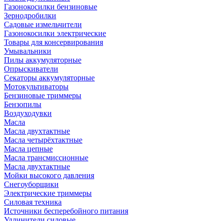
Газонокосилки бензиновые
Зернодробилки
Садовые измельчители
Газонокосилки электрические
Товары для консервирования
Умывальники
Пилы аккумуляторные
Опрыскиватели
Секаторы аккумуляторные
Мотокультиваторы
Бензиновые триммеры
Бензопилы
Воздуходувки
Масла
Масла двухтактные
Масла четырёхтактные
Масла цепные
Масла трансмиссионные
Масла двухтактные
Мойки высокого давления
Снегоуборщики
Электрические триммеры
Силовая техника
Источники бесперебойного питания
Удлинители силовые