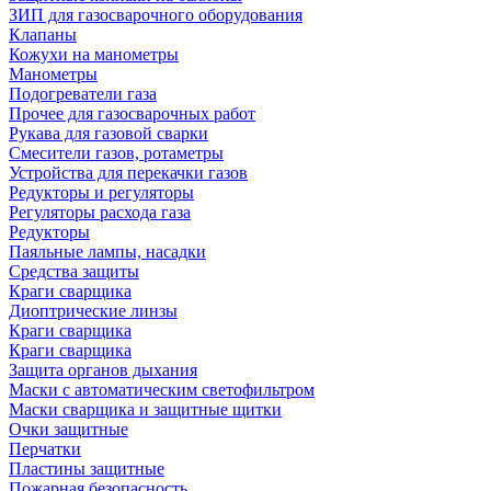
ЗИП для газосварочного оборудования
Клапаны
Кожухи на манометры
Манометры
Подогреватели газа
Прочее для газосварочных работ
Рукава для газовой сварки
Смесители газов, ротаметры
Устройства для перекачки газов
Редукторы и регуляторы
Регуляторы расхода газа
Редукторы
Паяльные лампы, насадки
Средства защиты
Краги сварщика
Диоптрические линзы
Краги сварщика
Краги сварщика
Защита органов дыхания
Маски с автоматическим светофильтром
Маски сварщика и защитные щитки
Очки защитные
Перчатки
Пластины защитные
Пожарная безопасность