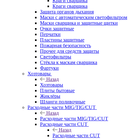
Краги сварщика
Краги сварщика
Защита органов дыхания
Маски с автоматическим светофильтром
Маски сварщика и защитные щитки
Очки защитные
Перчатки
Пластины защитные
Пожарная безопасность
Прочее для средств защиты
Светофильтры
Стёкла к маскам сварщика
Фартуки
Хозтовары
Назад
Хозтовары
Плиты бытовые
Жиклёры
Шланги поливочные
Расходные части MIG/TIG/CUT
Назад
Расходные части MIG/TIG/CUT
Расходные части CUT
Назад
Расходные части CUT