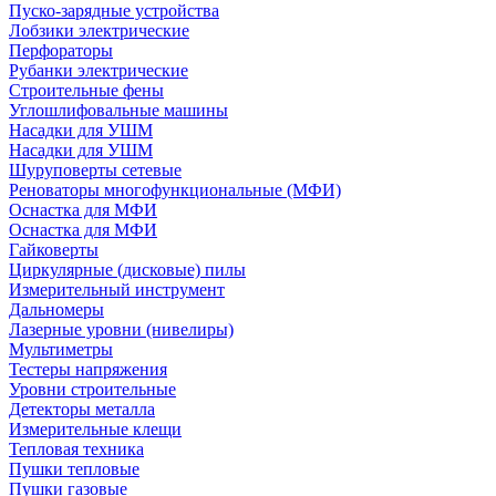
Пуско-зарядные устройства
Лобзики электрические
Перфораторы
Рубанки электрические
Строительные фены
Углошлифовальные машины
Насадки для УШМ
Насадки для УШМ
Шуруповерты сетевые
Реноваторы многофункциональные (МФИ)
Оснастка для МФИ
Оснастка для МФИ
Гайковерты
Циркулярные (дисковые) пилы
Измерительный инструмент
Дальномеры
Лазерные уровни (нивелиры)
Мультиметры
Тестеры напряжения
Уровни строительные
Детекторы металла
Измерительные клещи
Тепловая техника
Пушки тепловые
Пушки газовые