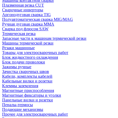
Машины контактной сварки
Плазменная резка CUT
Сварочные инверторы
Аргонодуговая сварка TIG
Полуавтоматическая сварка MIG/MAG
Ручная дуговая сварка MMA
Сварка под флюсом SAW
Термическая резка
Запасные части к машинам термической резки
Машины термической резки
Резаки машинные
Товары для электросварочных работ
Блок жидкостного охлаждения
Блок подачи проволоки
Зажимы ручные
Зачистка сварочных швов
Кабели, комплекты кабелей
Кабельные вилки и розетки
Клеммы заземления
Магнитные приспособления
Магнитные фиксаторы и уголки
Панельные вилки и розетки
Пеналы-термосы
Подающие механизмы
Прочее для электросварочных работ