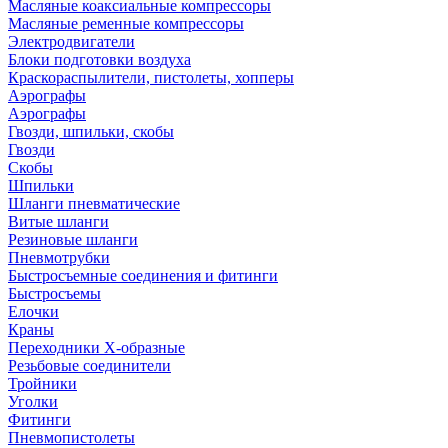
Масляные коаксиальные компрессоры
Масляные ременные компрессоры
Электродвигатели
Блоки подготовки воздуха
Краскораспылители, пистолеты, хопперы
Аэрографы
Аэрографы
Гвозди, шпильки, скобы
Гвозди
Скобы
Шпильки
Шланги пневматические
Витые шланги
Резиновые шланги
Пневмотрубки
Быстросъемные соединения и фитинги
Быстросъемы
Елочки
Краны
Переходники Х-образные
Резьбовые соединители
Тройники
Уголки
Фитинги
Пневмопистолеты