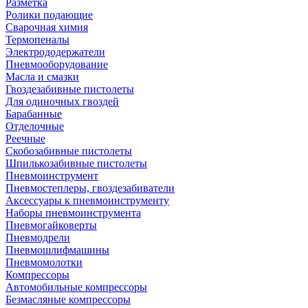
Разметка
Ролики подающие
Сварочная химия
Термопеналы
Электрододержатели
Пневмооборудование
Масла и смазки
Гвоздезабивные пистолеты
Для одиночных гвоздей
Барабанные
Отделочные
Реечные
Скобозабивные пистолеты
Шпилькозабивные пистолеты
Пневмоинструмент
Пневмостеплеры, гвоздезабиватели
Аксессуары к пневмоинструменту
Наборы пневмоинструмента
Пневмогайковерты
Пневмодрели
Пневмошлифмашины
Пневмомолотки
Компрессоры
Автомобильные компрессоры
Безмасляные компрессоры