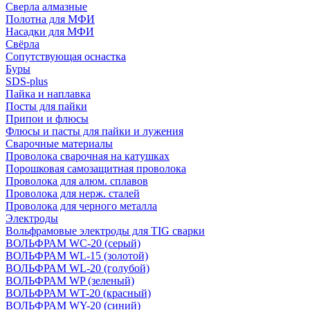
Сверла алмазные
Полотна для МФИ
Насадки для МФИ
Свёрла
Сопутствующая оснастка
Буры
SDS-plus
Пайка и наплавка
Посты для пайки
Припои и флюсы
Флюсы и пасты для пайки и лужения
Сварочные материалы
Проволока сварочная на катушках
Порошковая самозащитная проволока
Проволока для алюм. сплавов
Проволока для нерж. сталей
Проволока для черного металла
Электроды
Вольфрамовые электроды для TIG сварки
ВОЛЬФРАМ WC-20 (серый)
ВОЛЬФРАМ WL-15 (золотой)
ВОЛЬФРАМ WL-20 (голубой)
ВОЛЬФРАМ WP (зеленый)
ВОЛЬФРАМ WT-20 (красный)
ВОЛЬФРАМ WY-20 (синий)