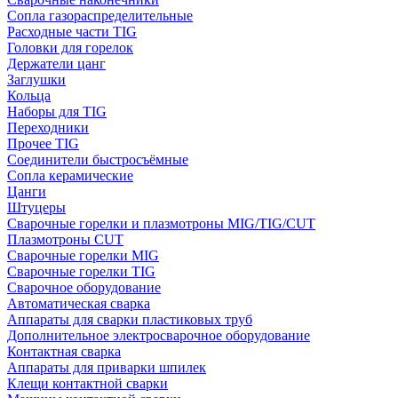
Сопла газораспределительные
Расходные части TIG
Головки для горелок
Держатели цанг
Заглушки
Кольца
Наборы для TIG
Переходники
Прочее TIG
Соединители быстросъёмные
Сопла керамические
Цанги
Штуцеры
Сварочные горелки и плазмотроны MIG/TIG/CUT
Плазмотроны CUT
Сварочные горелки MIG
Сварочные горелки TIG
Сварочное оборудование
Автоматическая сварка
Аппараты для сварки пластиковых труб
Дополнительное электросварочное оборудование
Контактная сварка
Аппараты для приварки шпилек
Клещи контактной сварки