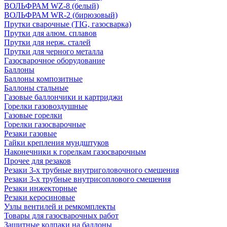
ВОЛЬФРАМ WZ-8 (белый)
ВОЛЬФРАМ WR-2 (бирюзовый)
Прутки сварочные (TIG, газосварка)
Прутки для алюм. сплавов
Прутки для нерж. сталей
Прутки для черного металла
Газосварочное оборудование
Баллоны
Баллоны композитные
Баллоны стальные
Газовые баллончики и картриджи
Горелки газовоздушные
Газовые горелки
Горелки газосварочные
Резаки газовые
Гайки крепления мундштуков
Наконечники к горелкам газосварочным
Прочее для резаков
Резаки 3-х трубные внутриголовочного смешения
Резаки 3-х трубные внутрисоплового смешения
Резаки инжекторные
Резаки керосиновые
Узлы вентилей и ремкомплекты
Товары для газосварочных работ
Защитные колпаки на баллоны