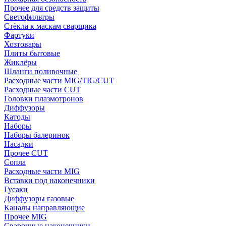
Прочее для средств защиты
Светофильтры
Стёкла к маскам сварщика
Фартуки
Хозтовары
Плиты бытовые
Жиклёры
Шланги поливочные
Расходные части MIG/TIG/CUT
Расходные части CUT
Головки плазмотронов
Диффузоры
Катоды
Наборы
Наборы балеринок
Насадки
Прочее CUT
Сопла
Расходные части MIG
Вставки под наконечники
Гусаки
Диффузоры газовые
Каналы направляющие
Прочее MIG
Сварочные наконечники