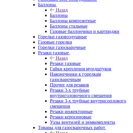
Баллоны
Назад
Баллоны
Баллоны композитные
Баллоны стальные
Газовые баллончики и картриджи
Горелки газовоздушные
Газовые горелки
Горелки газосварочные
Резаки газовые
Назад
Резаки газовые
Гайки крепления мундштуков
Наконечники к горелкам
газосварочным
Прочее для резаков
Резаки 3-х трубные
внутриголовочного смешения
Резаки 3-х трубные внутрисоплового
смешения
Резаки инжекторные
Резаки керосиновые
Узлы вентилей и ремкомплекты
Товары для газосварочных работ
Назад