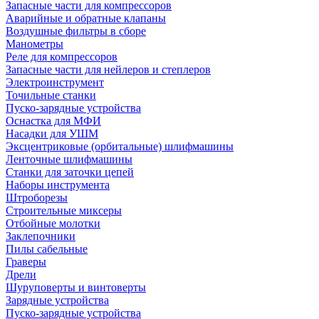
Запасные части для компрессоров
Аварийные и обратные клапаны
Воздушные фильтры в сборе
Манометры
Реле для компрессоров
Запасные части для нейлеров и степлеров
Электроинструмент
Точильные станки
Пуско-зарядные устройства
Оснастка для МФИ
Насадки для УШМ
Эксцентриковые (орбитальные) шлифмашины
Ленточные шлифмашины
Станки для заточки цепей
Наборы инструмента
Штроборезы
Строительные миксеры
Отбойные молотки
Заклепочники
Пилы сабельные
Граверы
Дрели
Шуруповерты и винтоверты
Зарядные устройства
Пуско-зарядные устройства