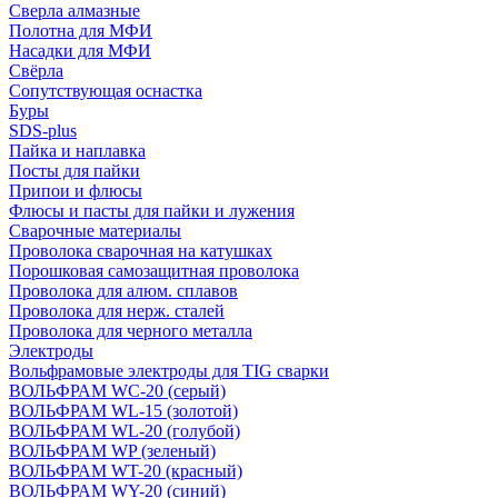
Сверла алмазные
Полотна для МФИ
Насадки для МФИ
Свёрла
Сопутствующая оснастка
Буры
SDS-plus
Пайка и наплавка
Посты для пайки
Припои и флюсы
Флюсы и пасты для пайки и лужения
Сварочные материалы
Проволока сварочная на катушках
Порошковая самозащитная проволока
Проволока для алюм. сплавов
Проволока для нерж. сталей
Проволока для черного металла
Электроды
Вольфрамовые электроды для TIG сварки
ВОЛЬФРАМ WC-20 (серый)
ВОЛЬФРАМ WL-15 (золотой)
ВОЛЬФРАМ WL-20 (голубой)
ВОЛЬФРАМ WP (зеленый)
ВОЛЬФРАМ WT-20 (красный)
ВОЛЬФРАМ WY-20 (синий)