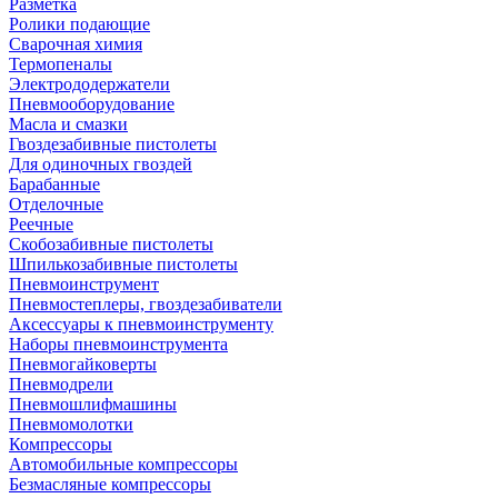
Разметка
Ролики подающие
Сварочная химия
Термопеналы
Электрододержатели
Пневмооборудование
Масла и смазки
Гвоздезабивные пистолеты
Для одиночных гвоздей
Барабанные
Отделочные
Реечные
Скобозабивные пистолеты
Шпилькозабивные пистолеты
Пневмоинструмент
Пневмостеплеры, гвоздезабиватели
Аксессуары к пневмоинструменту
Наборы пневмоинструмента
Пневмогайковерты
Пневмодрели
Пневмошлифмашины
Пневмомолотки
Компрессоры
Автомобильные компрессоры
Безмасляные компрессоры