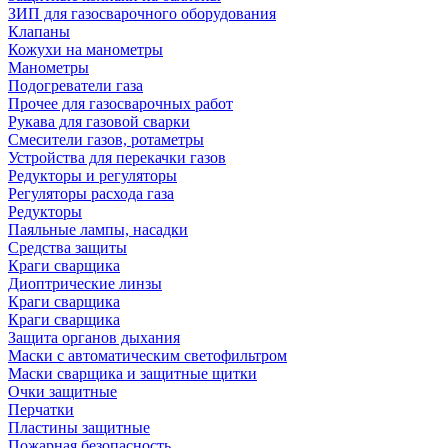
ЗИП для газосварочного оборудования
Клапаны
Кожухи на манометры
Манометры
Подогреватели газа
Прочее для газосварочных работ
Рукава для газовой сварки
Смесители газов, ротаметры
Устройства для перекачки газов
Редукторы и регуляторы
Регуляторы расхода газа
Редукторы
Паяльные лампы, насадки
Средства защиты
Краги сварщика
Диоптрические линзы
Краги сварщика
Краги сварщика
Защита органов дыхания
Маски с автоматическим светофильтром
Маски сварщика и защитные щитки
Очки защитные
Перчатки
Пластины защитные
Пожарная безопасность