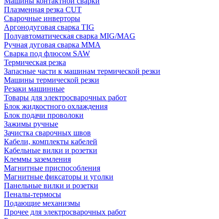
Машины контактной сварки
Плазменная резка CUT
Сварочные инверторы
Аргонодуговая сварка TIG
Полуавтоматическая сварка MIG/MAG
Ручная дуговая сварка MMA
Сварка под флюсом SAW
Термическая резка
Запасные части к машинам термической резки
Машины термической резки
Резаки машинные
Товары для электросварочных работ
Блок жидкостного охлаждения
Блок подачи проволоки
Зажимы ручные
Зачистка сварочных швов
Кабели, комплекты кабелей
Кабельные вилки и розетки
Клеммы заземления
Магнитные приспособления
Магнитные фиксаторы и уголки
Панельные вилки и розетки
Пеналы-термосы
Подающие механизмы
Прочее для электросварочных работ