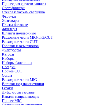
Прочее для средств защиты
Светофильтры
Стёкла к маскам сварщика
Фартуки
Хозтовары
Плиты бытовые
Жиклёры
Шланги поливочные
Расходные части MIG/TIG/CUT
Расходные части CUT
Головки плазмотронов
Диффузоры
Катоды
Наборы
Наборы балеринок
Насадки
Прочее CUT
Сопла
Расходные части MIG
Вставки под наконечники
Гусаки
Диффузоры газовые
Каналы направляющие
Прочее MIG
Сварочные наконечники