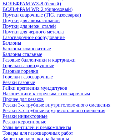
ВОЛЬФРАМ WZ-8 (белый)
ВОЛЬФРАМ WR-2 (бирюзовый)
Прутки сварочные (TIG, газосварка)
Прутки для алюм. сплавов
Прутки для нерж. сталей
Прутки для черного металла
Газосварочное оборудование
Баллоны
Баллоны композитные
Баллоны стальные
Газовые баллончики и картриджи
Горелки газовоздушные
Газовые горелки
Горелки газосварочные
Резаки газовые
Гайки крепления мундштуков
Наконечники к горелкам газосварочным
Прочее для резаков
Резаки 3-х трубные внутриголовочного смешения
Резаки 3-х трубные внутрисоплового смешения
Резаки инжекторные
Резаки керосиновые
Узлы вентилей и ремкомплекты
Товары для газосварочных работ
Защитные колпаки на баллоны