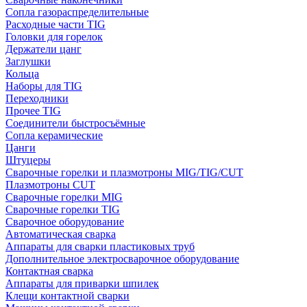
Сопла газораспределительные
Расходные части TIG
Головки для горелок
Держатели цанг
Заглушки
Кольца
Наборы для TIG
Переходники
Прочее TIG
Соединители быстросъёмные
Сопла керамические
Цанги
Штуцеры
Сварочные горелки и плазмотроны MIG/TIG/CUT
Плазмотроны CUT
Сварочные горелки MIG
Сварочные горелки TIG
Сварочное оборудование
Автоматическая сварка
Аппараты для сварки пластиковых труб
Дополнительное электросварочное оборудование
Контактная сварка
Аппараты для приварки шпилек
Клещи контактной сварки