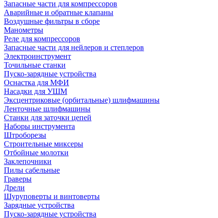
Запасные части для компрессоров
Аварийные и обратные клапаны
Воздушные фильтры в сборе
Манометры
Реле для компрессоров
Запасные части для нейлеров и степлеров
Электроинструмент
Точильные станки
Пуско-зарядные устройства
Оснастка для МФИ
Насадки для УШМ
Эксцентриковые (орбитальные) шлифмашины
Ленточные шлифмашины
Станки для заточки цепей
Наборы инструмента
Штроборезы
Строительные миксеры
Отбойные молотки
Заклепочники
Пилы сабельные
Граверы
Дрели
Шуруповерты и винтоверты
Зарядные устройства
Пуско-зарядные устройства