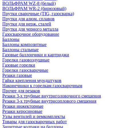
ВОЛЬФРАМ WZ-8 (белый)
ВОЛЬФРАМ WR-2 (бирюзовый)
Прутки сварочные (TIG, газосварка)
Прутки для алюм. сплавов
Прутки для нерж. сталей
Прутки для черного металла
Газосварочное оборудование
Баллоны
Баллоны композитные
Баллоны стальные
Газовые баллончики и картриджи
Горелки газовоздушные
Газовые горелки
Горелки газосварочные
Резаки газовые
Гайки крепления мундштуков
Наконечники к горелкам газосварочным
Прочее для резаков
Резаки 3-х трубные внутриголовочного смешения
Резаки 3-х трубные внутрисоплового смешения
Резаки инжекторные
Резаки керосиновые
Узлы вентилей и ремкомплекты
Товары для газосварочных работ
Защитные колпаки на баллоны