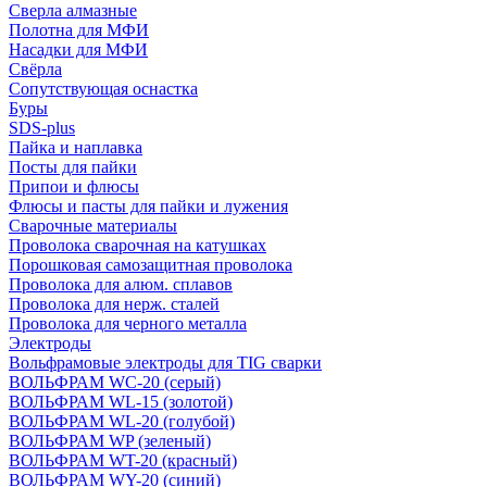
Сверла алмазные
Полотна для МФИ
Насадки для МФИ
Свёрла
Сопутствующая оснастка
Буры
SDS-plus
Пайка и наплавка
Посты для пайки
Припои и флюсы
Флюсы и пасты для пайки и лужения
Сварочные материалы
Проволока сварочная на катушках
Порошковая самозащитная проволока
Проволока для алюм. сплавов
Проволока для нерж. сталей
Проволока для черного металла
Электроды
Вольфрамовые электроды для TIG сварки
ВОЛЬФРАМ WC-20 (серый)
ВОЛЬФРАМ WL-15 (золотой)
ВОЛЬФРАМ WL-20 (голубой)
ВОЛЬФРАМ WP (зеленый)
ВОЛЬФРАМ WT-20 (красный)
ВОЛЬФРАМ WY-20 (синий)