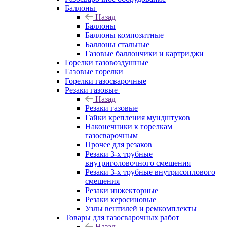
Баллоны
Назад
Баллоны
Баллоны композитные
Баллоны стальные
Газовые баллончики и картриджи
Горелки газовоздушные
Газовые горелки
Горелки газосварочные
Резаки газовые
Назад
Резаки газовые
Гайки крепления мундштуков
Наконечники к горелкам
газосварочным
Прочее для резаков
Резаки 3-х трубные
внутриголовочного смешения
Резаки 3-х трубные внутрисоплового
смешения
Резаки инжекторные
Резаки керосиновые
Узлы вентилей и ремкомплекты
Товары для газосварочных работ
Назад