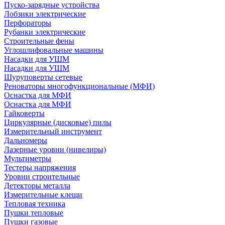
Пуско-зарядные устройства
Лобзики электрические
Перфораторы
Рубанки электрические
Строительные фены
Углошлифовальные машины
Насадки для УШМ
Насадки для УШМ
Шуруповерты сетевые
Реноваторы многофункциональные (МФИ)
Оснастка для МФИ
Оснастка для МФИ
Гайковерты
Циркулярные (дисковые) пилы
Измерительный инструмент
Дальномеры
Лазерные уровни (нивелиры)
Мультиметры
Тестеры напряжения
Уровни строительные
Детекторы металла
Измерительные клещи
Тепловая техника
Пушки тепловые
Пушки газовые