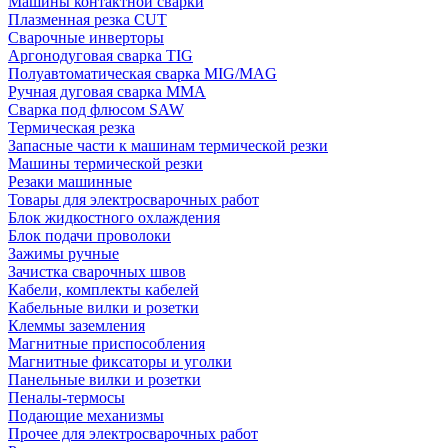
Машины контактной сварки
Плазменная резка CUT
Сварочные инверторы
Аргонодуговая сварка TIG
Полуавтоматическая сварка MIG/MAG
Ручная дуговая сварка MMA
Сварка под флюсом SAW
Термическая резка
Запасные части к машинам термической резки
Машины термической резки
Резаки машинные
Товары для электросварочных работ
Блок жидкостного охлаждения
Блок подачи проволоки
Зажимы ручные
Зачистка сварочных швов
Кабели, комплекты кабелей
Кабельные вилки и розетки
Клеммы заземления
Магнитные приспособления
Магнитные фиксаторы и уголки
Панельные вилки и розетки
Пеналы-термосы
Подающие механизмы
Прочее для электросварочных работ