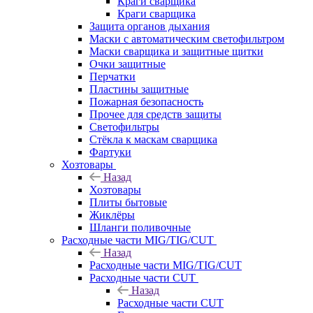
Краги сварщика
Краги сварщика
Защита органов дыхания
Маски с автоматическим светофильтром
Маски сварщика и защитные щитки
Очки защитные
Перчатки
Пластины защитные
Пожарная безопасность
Прочее для средств защиты
Светофильтры
Стёкла к маскам сварщика
Фартуки
Хозтовары
Назад
Хозтовары
Плиты бытовые
Жиклёры
Шланги поливочные
Расходные части MIG/TIG/CUT
Назад
Расходные части MIG/TIG/CUT
Расходные части CUT
Назад
Расходные части CUT