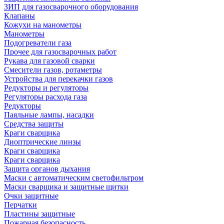
ЗИП для газосварочного оборудования
Клапаны
Кожухи на манометры
Манометры
Подогреватели газа
Прочее для газосварочных работ
Рукава для газовой сварки
Смесители газов, ротаметры
Устройства для перекачки газов
Редукторы и регуляторы
Регуляторы расхода газа
Редукторы
Паяльные лампы, насадки
Средства защиты
Краги сварщика
Диоптрические линзы
Краги сварщика
Краги сварщика
Защита органов дыхания
Маски с автоматическим светофильтром
Маски сварщика и защитные щитки
Очки защитные
Перчатки
Пластины защитные
Пожарная безопасность