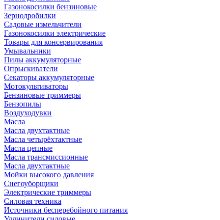
Газонокосилки бензиновые
Зернодробилки
Садовые измельчители
Газонокосилки электрические
Товары для консервирования
Умывальники
Пилы аккумуляторные
Опрыскиватели
Секаторы аккумуляторные
Мотокультиваторы
Бензиновые триммеры
Бензопилы
Воздуходувки
Масла
Масла двухтактные
Масла четырёхтактные
Масла цепные
Масла трансмиссионные
Масла двухтактные
Мойки высокого давления
Снегоуборщики
Электрические триммеры
Силовая техника
Источники бесперебойного питания
Удлинители силовые