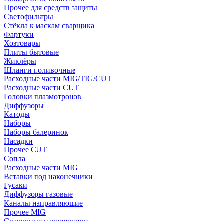
Прочее для средств защиты
Светофильтры
Стёкла к маскам сварщика
Фартуки
Хозтовары
Плиты бытовые
Жиклёры
Шланги поливочные
Расходные части MIG/TIG/CUT
Расходные части CUT
Головки плазмотронов
Диффузоры
Катоды
Наборы
Наборы балеринок
Насадки
Прочее CUT
Сопла
Расходные части MIG
Вставки под наконечники
Гусаки
Диффузоры газовые
Каналы направляющие
Прочее MIG
Сварочные наконечники