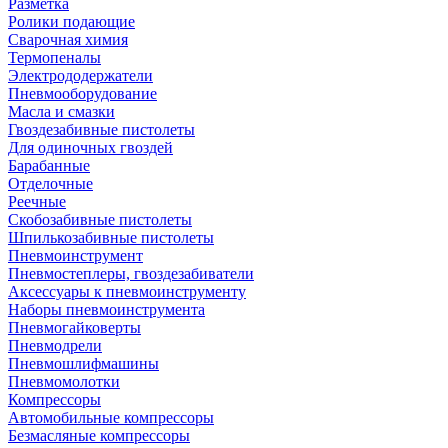
Разметка
Ролики подающие
Сварочная химия
Термопеналы
Электрододержатели
Пневмооборудование
Масла и смазки
Гвоздезабивные пистолеты
Для одиночных гвоздей
Барабанные
Отделочные
Реечные
Скобозабивные пистолеты
Шпилькозабивные пистолеты
Пневмоинструмент
Пневмостеплеры, гвоздезабиватели
Аксессуары к пневмоинструменту
Наборы пневмоинструмента
Пневмогайковерты
Пневмодрели
Пневмошлифмашины
Пневмомолотки
Компрессоры
Автомобильные компрессоры
Безмасляные компрессоры