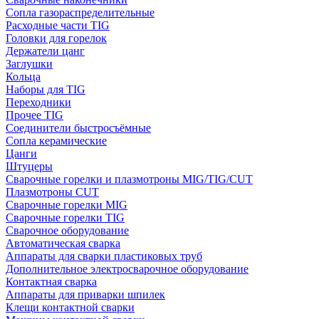
Сопла газораспределительные
Расходные части TIG
Головки для горелок
Держатели цанг
Заглушки
Кольца
Наборы для TIG
Переходники
Прочее TIG
Соединители быстросъёмные
Сопла керамические
Цанги
Штуцеры
Сварочные горелки и плазмотроны MIG/TIG/CUT
Плазмотроны CUT
Сварочные горелки MIG
Сварочные горелки TIG
Сварочное оборудование
Автоматическая сварка
Аппараты для сварки пластиковых труб
Дополнительное электросварочное оборудование
Контактная сварка
Аппараты для приварки шпилек
Клещи контактной сварки