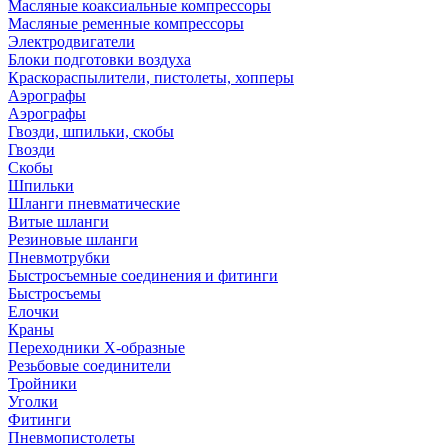
Масляные коаксиальные компрессоры
Масляные ременные компрессоры
Электродвигатели
Блоки подготовки воздуха
Краскораспылители, пистолеты, хопперы
Аэрографы
Аэрографы
Гвозди, шпильки, скобы
Гвозди
Скобы
Шпильки
Шланги пневматические
Витые шланги
Резиновые шланги
Пневмотрубки
Быстросъемные соединения и фитинги
Быстросъемы
Елочки
Краны
Переходники Х-образные
Резьбовые соединители
Тройники
Уголки
Фитинги
Пневмопистолеты