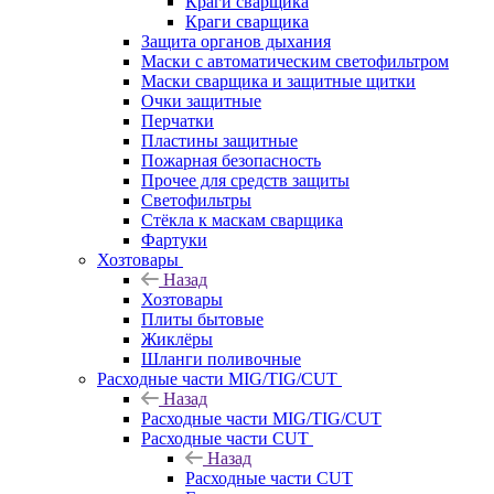
Краги сварщика
Краги сварщика
Защита органов дыхания
Маски с автоматическим светофильтром
Маски сварщика и защитные щитки
Очки защитные
Перчатки
Пластины защитные
Пожарная безопасность
Прочее для средств защиты
Светофильтры
Стёкла к маскам сварщика
Фартуки
Хозтовары
Назад
Хозтовары
Плиты бытовые
Жиклёры
Шланги поливочные
Расходные части MIG/TIG/CUT
Назад
Расходные части MIG/TIG/CUT
Расходные части CUT
Назад
Расходные части CUT