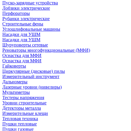
Пуско-зарядные устройства
Лобзики электрические
Перфораторы
Рубанки электрические
Строительные фены
Углошлифовальные машины
Насадки для УШМ
Насадки для УШМ
Шуруповерты сетевые
Реноваторы многофункциональные (МФИ)
Оснастка для МФИ
Оснастка для МФИ
Гайковерты
Циркулярные (дисковые) пилы
Измерительный инструмент
Дальномеры
Лазерные уровни (нивелиры)
Мультиметры
Тестеры напряжения
Уровни строительные
Детекторы металла
Измерительные клещи
Тепловая техника
Пушки тепловые
Пушки газовые