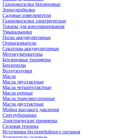
Газонокосилки бензиновые
Зернодробилки
Садовые измельчители
Газонокосилки электрические
Товары для консервирования
Умывальники
Пилы аккумуляторные
Опрыскиватели
Секаторы аккумуляторные
Мотокультиваторы
Бензиновые триммеры
Бензопилы
Воздуходувки
Масла
Масла двухтактные
Масла четырёхтактные
Масла цепные
Масла трансмиссионные
Масла двухтактные
Мойки высокого давления
Снегоуборщики
Электрические триммеры
Силовая техника
Источники бесперебойного питания
Удлинители силовые