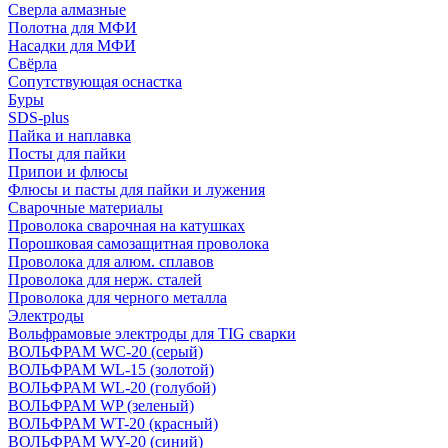
Сверла алмазные
Полотна для МФИ
Насадки для МФИ
Свёрла
Сопутствующая оснастка
Буры
SDS-plus
Пайка и наплавка
Посты для пайки
Припои и флюсы
Флюсы и пасты для пайки и лужения
Сварочные материалы
Проволока сварочная на катушках
Порошковая самозащитная проволока
Проволока для алюм. сплавов
Проволока для нерж. сталей
Проволока для черного металла
Электроды
Вольфрамовые электроды для TIG сварки
ВОЛЬФРАМ WC-20 (серый)
ВОЛЬФРАМ WL-15 (золотой)
ВОЛЬФРАМ WL-20 (голубой)
ВОЛЬФРАМ WP (зеленый)
ВОЛЬФРАМ WT-20 (красный)
ВОЛЬФРАМ WY-20 (синий)