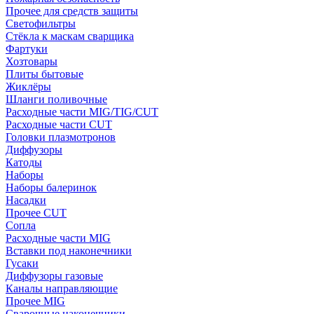
Прочее для средств защиты
Светофильтры
Стёкла к маскам сварщика
Фартуки
Хозтовары
Плиты бытовые
Жиклёры
Шланги поливочные
Расходные части MIG/TIG/CUT
Расходные части CUT
Головки плазмотронов
Диффузоры
Катоды
Наборы
Наборы балеринок
Насадки
Прочее CUT
Сопла
Расходные части MIG
Вставки под наконечники
Гусаки
Диффузоры газовые
Каналы направляющие
Прочее MIG
Сварочные наконечники