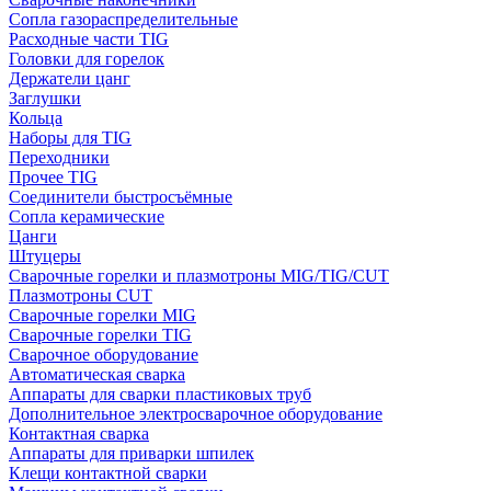
Сопла газораспределительные
Расходные части TIG
Головки для горелок
Держатели цанг
Заглушки
Кольца
Наборы для TIG
Переходники
Прочее TIG
Соединители быстросъёмные
Сопла керамические
Цанги
Штуцеры
Сварочные горелки и плазмотроны MIG/TIG/CUT
Плазмотроны CUT
Сварочные горелки MIG
Сварочные горелки TIG
Сварочное оборудование
Автоматическая сварка
Аппараты для сварки пластиковых труб
Дополнительное электросварочное оборудование
Контактная сварка
Аппараты для приварки шпилек
Клещи контактной сварки