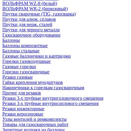
ВОЛЬФРАМ WZ-8 (белый)
ВОЛЬФРАМ WR-2 (бирюзовый)
Прутки сварочные (TIG, газосварка)
Прутки для алюм. сплавов
Прутки для нерж. сталей
Прутки для черного металла
Газосварочное оборудование
Баллоны
Баллоны композитные
Баллоны стальные
Газовые баллончики и картриджи
Горелки газовоздушные
Газовые горелки
Горелки газосварочные
Резаки газовые
Гайки крепления мундштуков
Наконечники к горелкам газосварочным
Прочее для резаков
Резаки 3-х трубные внутриголовочного смешения
Резаки 3-х трубные внутрисоплового смешения
Резаки инжекторные
Резаки керосиновые
Узлы вентилей и ремкомплекты
Товары для газосварочных работ
Защитные колпаки на баллоны