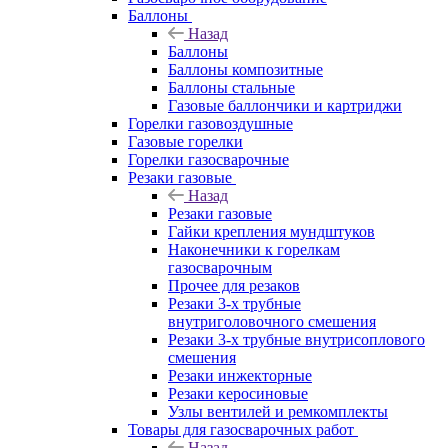
Баллоны
Назад
Баллоны
Баллоны композитные
Баллоны стальные
Газовые баллончики и картриджи
Горелки газовоздушные
Газовые горелки
Горелки газосварочные
Резаки газовые
Назад
Резаки газовые
Гайки крепления мундштуков
Наконечники к горелкам
газосварочным
Прочее для резаков
Резаки 3-х трубные
внутриголовочного смешения
Резаки 3-х трубные внутрисоплового
смешения
Резаки инжекторные
Резаки керосиновые
Узлы вентилей и ремкомплекты
Товары для газосварочных работ
Назад