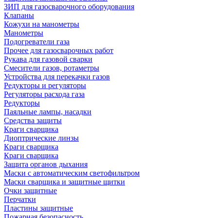
ЗИП для газосварочного оборудования
Клапаны
Кожухи на манометры
Манометры
Подогреватели газа
Прочее для газосварочных работ
Рукава для газовой сварки
Смесители газов, ротаметры
Устройства для перекачки газов
Редукторы и регуляторы
Регуляторы расхода газа
Редукторы
Паяльные лампы, насадки
Средства защиты
Краги сварщика
Диоптрические линзы
Краги сварщика
Краги сварщика
Защита органов дыхания
Маски с автоматическим светофильтром
Маски сварщика и защитные щитки
Очки защитные
Перчатки
Пластины защитные
Пожарная безопасность