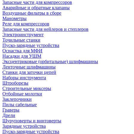
Запасные части для компрессоров
Аварийные и обратные клапаны
Воздушные фильтры в сборе
Манометры
Реле для компрессоров
Запасные части для нейлеров и степлеров
Электроинструмент
Точильные станки
Пуско-зарядные устройства
Оснастка для МФИ
Насадки для УШМ
Эксцентриковые (орбитальные) шлифмашины
Ленточные шлифмашины
Станки для заточки цепей
Наборы инструмента
Штроборезы
Строительные миксеры
Отбойные молотки
Заклепочники
Пилы сабельные
Граверы
Дрели
Шуруповерты и винтоверты
Зарядные устройства
Пуско-зарядные устройства