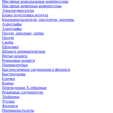
Масляные коаксиальные компрессоры
Масляные ременные компрессоры
Электродвигатели
Блоки подготовки воздуха
Краскораспылители, пистолеты, хопперы
Аэрографы
Аэрографы
Гвозди, шпильки, скобы
Гвозди
Скобы
Шпильки
Шланги пневматические
Витые шланги
Резиновые шланги
Пневмотрубки
Быстросъемные соединения и фитинги
Быстросъемы
Елочки
Краны
Переходники Х-образные
Резьбовые соединители
Тройники
Уголки
Фитинги
Пневмопистолеты