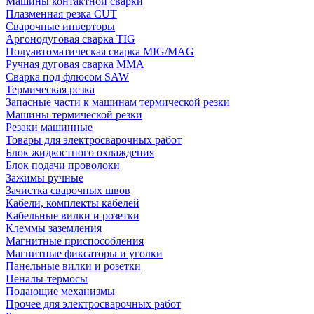
Машины контактной сварки
Плазменная резка CUT
Сварочные инверторы
Аргонодуговая сварка TIG
Полуавтоматическая сварка MIG/MAG
Ручная дуговая сварка MMA
Сварка под флюсом SAW
Термическая резка
Запасные части к машинам термической резки
Машины термической резки
Резаки машинные
Товары для электросварочных работ
Блок жидкостного охлаждения
Блок подачи проволоки
Зажимы ручные
Зачистка сварочных швов
Кабели, комплекты кабелей
Кабельные вилки и розетки
Клеммы заземления
Магнитные приспособления
Магнитные фиксаторы и уголки
Панельные вилки и розетки
Пеналы-термосы
Подающие механизмы
Прочее для электросварочных работ