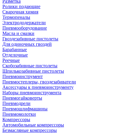
Разметка
Ролики подающие
Сварочная химия
Термопеналы
Электрододержатели
Пневмооборудование
Масла и смазки
Гвоздезабивные пистолеты
Для одиночных гвоздей
Барабанные
Отделочные
Реечные
Скобозабивные пистолеты
Шпилькозабивные пистолеты
Пневмоинструмент
Пневмостеплеры, гвоздезабиватели
Аксессуары к пневмоинструменту
Наборы пневмоинструмента
Пневмогайковерты
Пневмодрели
Пневмошлифмашины
Пневмомолотки
Компрессоры
Автомобильные компрессоры
Безмасляные компрессоры