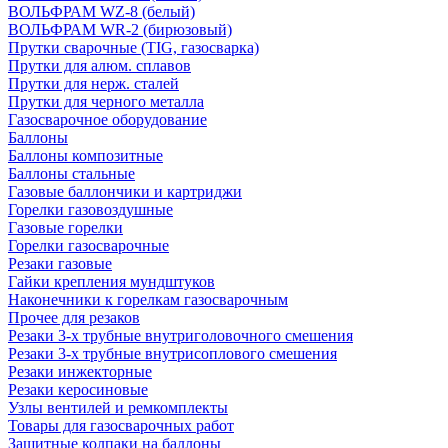
ВОЛЬФРАМ WZ-8 (белый)
ВОЛЬФРАМ WR-2 (бирюзовый)
Прутки сварочные (TIG, газосварка)
Прутки для алюм. сплавов
Прутки для нерж. сталей
Прутки для черного металла
Газосварочное оборудование
Баллоны
Баллоны композитные
Баллоны стальные
Газовые баллончики и картриджи
Горелки газовоздушные
Газовые горелки
Горелки газосварочные
Резаки газовые
Гайки крепления мундштуков
Наконечники к горелкам газосварочным
Прочее для резаков
Резаки 3-х трубные внутриголовочного смешения
Резаки 3-х трубные внутрисоплового смешения
Резаки инжекторные
Резаки керосиновые
Узлы вентилей и ремкомплекты
Товары для газосварочных работ
Защитные колпаки на баллоны