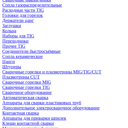
Сопла газораспределительные
Расходные части TIG
Головки для горелок
Держатели цанг
Заглушки
Кольца
Наборы для TIG
Переходники
Прочее TIG
Соединители быстросъёмные
Сопла керамические
Цанги
Штуцеры
Сварочные горелки и плазмотроны MIG/TIG/CUT
Плазмотроны CUT
Сварочные горелки MIG
Сварочные горелки TIG
Сварочное оборудование
Автоматическая сварка
Аппараты для сварки пластиковых труб
Дополнительное электросварочное оборудование
Контактная сварка
Аппараты для приварки шпилек
Клещи контактной сварки