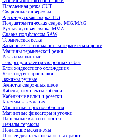
Машины контактной сварки
Плазменная резка CUT
Сварочные инверторы
Аргонодуговая сварка TIG
Полуавтоматическая сварка MIG/MAG
Ручная дуговая сварка MMA
Сварка под флюсом SAW
Термическая резка
Запасные части к машинам термической резки
Машины термической резки
Резаки машинные
Товары для электросварочных работ
Блок жидкостного охлаждения
Блок подачи проволоки
Зажимы ручные
Зачистка сварочных швов
Кабели, комплекты кабелей
Кабельные вилки и розетки
Клеммы заземления
Магнитные приспособления
Магнитные фиксаторы и уголки
Панельные вилки и розетки
Пеналы-термосы
Подающие механизмы
Прочее для электросварочных работ