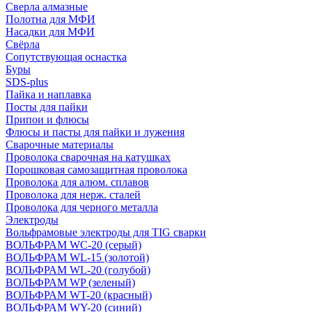
Сверла алмазные
Полотна для МФИ
Насадки для МФИ
Свёрла
Сопутствующая оснастка
Буры
SDS-plus
Пайка и наплавка
Посты для пайки
Припои и флюсы
Флюсы и пасты для пайки и лужения
Сварочные материалы
Проволока сварочная на катушках
Порошковая самозащитная проволока
Проволока для алюм. сплавов
Проволока для нерж. сталей
Проволока для черного металла
Электроды
Вольфрамовые электроды для TIG сварки
ВОЛЬФРАМ WC-20 (серый)
ВОЛЬФРАМ WL-15 (золотой)
ВОЛЬФРАМ WL-20 (голубой)
ВОЛЬФРАМ WP (зеленый)
ВОЛЬФРАМ WT-20 (красный)
ВОЛЬФРАМ WY-20 (синий)