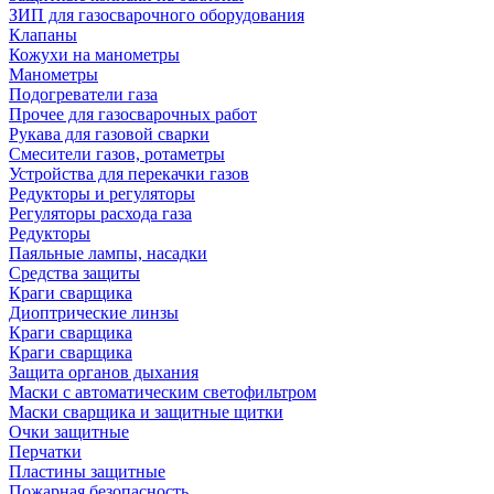
ЗИП для газосварочного оборудования
Клапаны
Кожухи на манометры
Манометры
Подогреватели газа
Прочее для газосварочных работ
Рукава для газовой сварки
Смесители газов, ротаметры
Устройства для перекачки газов
Редукторы и регуляторы
Регуляторы расхода газа
Редукторы
Паяльные лампы, насадки
Средства защиты
Краги сварщика
Диоптрические линзы
Краги сварщика
Краги сварщика
Защита органов дыхания
Маски с автоматическим светофильтром
Маски сварщика и защитные щитки
Очки защитные
Перчатки
Пластины защитные
Пожарная безопасность