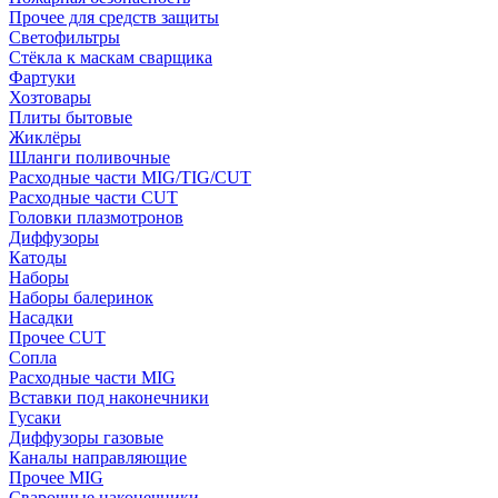
Прочее для средств защиты
Светофильтры
Стёкла к маскам сварщика
Фартуки
Хозтовары
Плиты бытовые
Жиклёры
Шланги поливочные
Расходные части MIG/TIG/CUT
Расходные части CUT
Головки плазмотронов
Диффузоры
Катоды
Наборы
Наборы балеринок
Насадки
Прочее CUT
Сопла
Расходные части MIG
Вставки под наконечники
Гусаки
Диффузоры газовые
Каналы направляющие
Прочее MIG
Сварочные наконечники