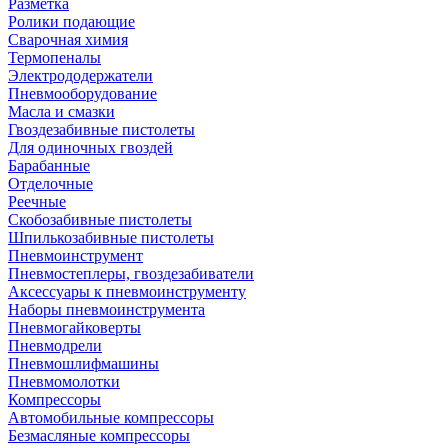
Разметка
Ролики подающие
Сварочная химия
Термопеналы
Электрододержатели
Пневмооборудование
Масла и смазки
Гвоздезабивные пистолеты
Для одиночных гвоздей
Барабанные
Отделочные
Реечные
Скобозабивные пистолеты
Шпилькозабивные пистолеты
Пневмоинструмент
Пневмостеплеры, гвоздезабиватели
Аксессуары к пневмоинструменту
Наборы пневмоинструмента
Пневмогайковерты
Пневмодрели
Пневмошлифмашины
Пневмомолотки
Компрессоры
Автомобильные компрессоры
Безмасляные компрессоры