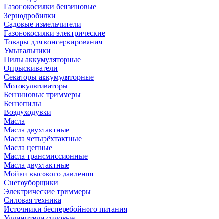
Газонокосилки бензиновые
Зернодробилки
Садовые измельчители
Газонокосилки электрические
Товары для консервирования
Умывальники
Пилы аккумуляторные
Опрыскиватели
Секаторы аккумуляторные
Мотокультиваторы
Бензиновые триммеры
Бензопилы
Воздуходувки
Масла
Масла двухтактные
Масла четырёхтактные
Масла цепные
Масла трансмиссионные
Масла двухтактные
Мойки высокого давления
Снегоуборщики
Электрические триммеры
Силовая техника
Источники бесперебойного питания
Удлинители силовые