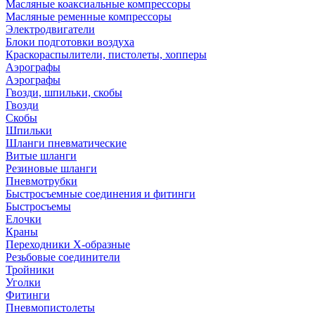
Масляные коаксиальные компрессоры
Масляные ременные компрессоры
Электродвигатели
Блоки подготовки воздуха
Краскораспылители, пистолеты, хопперы
Аэрографы
Аэрографы
Гвозди, шпильки, скобы
Гвозди
Скобы
Шпильки
Шланги пневматические
Витые шланги
Резиновые шланги
Пневмотрубки
Быстросъемные соединения и фитинги
Быстросъемы
Елочки
Краны
Переходники Х-образные
Резьбовые соединители
Тройники
Уголки
Фитинги
Пневмопистолеты