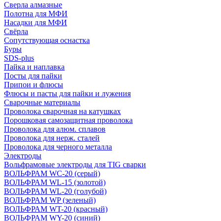
Сверла алмазные
Полотна для МФИ
Насадки для МФИ
Свёрла
Сопутствующая оснастка
Буры
SDS-plus
Пайка и наплавка
Посты для пайки
Припои и флюсы
Флюсы и пасты для пайки и лужения
Сварочные материалы
Проволока сварочная на катушках
Порошковая самозащитная проволока
Проволока для алюм. сплавов
Проволока для нерж. сталей
Проволока для черного металла
Электроды
Вольфрамовые электроды для TIG сварки
ВОЛЬФРАМ WC-20 (серый)
ВОЛЬФРАМ WL-15 (золотой)
ВОЛЬФРАМ WL-20 (голубой)
ВОЛЬФРАМ WP (зеленый)
ВОЛЬФРАМ WT-20 (красный)
ВОЛЬФРАМ WY-20 (синий)