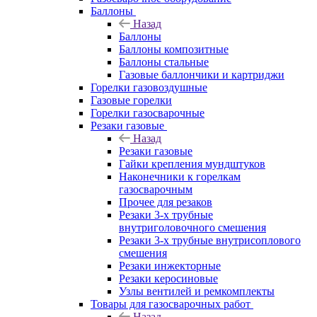
Баллоны
Назад
Баллоны
Баллоны композитные
Баллоны стальные
Газовые баллончики и картриджи
Горелки газовоздушные
Газовые горелки
Горелки газосварочные
Резаки газовые
Назад
Резаки газовые
Гайки крепления мундштуков
Наконечники к горелкам
газосварочным
Прочее для резаков
Резаки 3-х трубные
внутриголовочного смешения
Резаки 3-х трубные внутрисоплового
смешения
Резаки инжекторные
Резаки керосиновые
Узлы вентилей и ремкомплекты
Товары для газосварочных работ
Назад