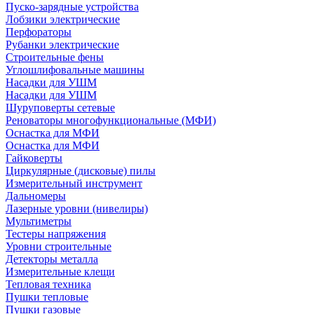
Пуско-зарядные устройства
Лобзики электрические
Перфораторы
Рубанки электрические
Строительные фены
Углошлифовальные машины
Насадки для УШМ
Насадки для УШМ
Шуруповерты сетевые
Реноваторы многофункциональные (МФИ)
Оснастка для МФИ
Оснастка для МФИ
Гайковерты
Циркулярные (дисковые) пилы
Измерительный инструмент
Дальномеры
Лазерные уровни (нивелиры)
Мультиметры
Тестеры напряжения
Уровни строительные
Детекторы металла
Измерительные клещи
Тепловая техника
Пушки тепловые
Пушки газовые