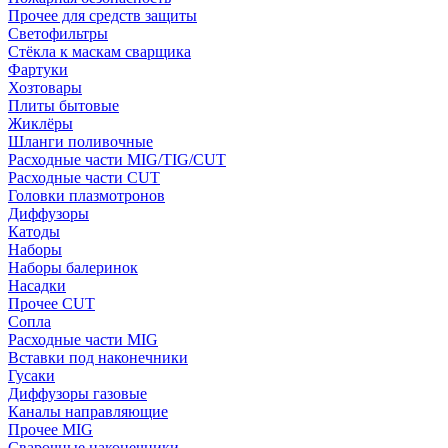
Прочее для средств защиты
Светофильтры
Стёкла к маскам сварщика
Фартуки
Хозтовары
Плиты бытовые
Жиклёры
Шланги поливочные
Расходные части MIG/TIG/CUT
Расходные части CUT
Головки плазмотронов
Диффузоры
Катоды
Наборы
Наборы балеринок
Насадки
Прочее CUT
Сопла
Расходные части MIG
Вставки под наконечники
Гусаки
Диффузоры газовые
Каналы направляющие
Прочее MIG
Сварочные наконечники