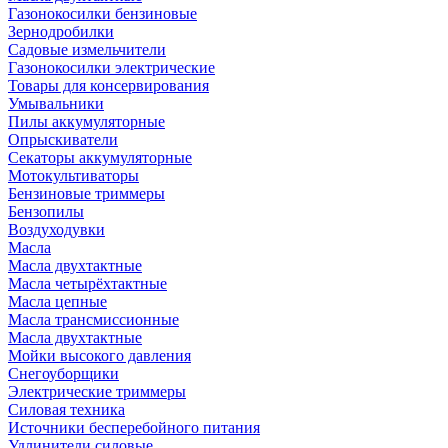
Газонокосилки бензиновые
Зернодробилки
Садовые измельчители
Газонокосилки электрические
Товары для консервирования
Умывальники
Пилы аккумуляторные
Опрыскиватели
Секаторы аккумуляторные
Мотокультиваторы
Бензиновые триммеры
Бензопилы
Воздуходувки
Масла
Масла двухтактные
Масла четырёхтактные
Масла цепные
Масла трансмиссионные
Масла двухтактные
Мойки высокого давления
Снегоуборщики
Электрические триммеры
Силовая техника
Источники бесперебойного питания
Удлинители силовые