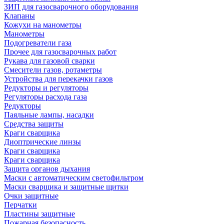
ЗИП для газосварочного оборудования
Клапаны
Кожухи на манометры
Манометры
Подогреватели газа
Прочее для газосварочных работ
Рукава для газовой сварки
Смесители газов, ротаметры
Устройства для перекачки газов
Редукторы и регуляторы
Регуляторы расхода газа
Редукторы
Паяльные лампы, насадки
Средства защиты
Краги сварщика
Диоптрические линзы
Краги сварщика
Краги сварщика
Защита органов дыхания
Маски с автоматическим светофильтром
Маски сварщика и защитные щитки
Очки защитные
Перчатки
Пластины защитные
Пожарная безопасность