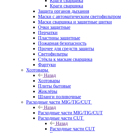
Краги сварщика
Краги сварщика
Защита органов дыхания
Маски с автоматическим светофильтром
Маски сварщика и защитные щитки
Очки защитные
Перчатки
Пластины защитные
Пожарная безопасность
Прочее для средств защиты
Светофильтры
Стёкла к маскам сварщика
Фартуки
Хозтовары
Назад
Хозтовары
Плиты бытовые
Жиклёры
Шланги поливочные
Расходные части MIG/TIG/CUT
Назад
Расходные части MIG/TIG/CUT
Расходные части CUT
Назад
Расходные части CUT