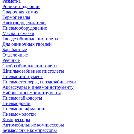
Разметка
Ролики подающие
Сварочная химия
Термопеналы
Электрододержатели
Пневмооборудование
Масла и смазки
Гвоздезабивные пистолеты
Для одиночных гвоздей
Барабанные
Отделочные
Реечные
Скобозабивные пистолеты
Шпилькозабивные пистолеты
Пневмоинструмент
Пневмостеплеры, гвоздезабиватели
Аксессуары к пневмоинструменту
Наборы пневмоинструмента
Пневмогайковерты
Пневмодрели
Пневмошлифмашины
Пневмомолотки
Компрессоры
Автомобильные компрессоры
Безмасляные компрессоры