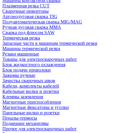
Машины контактной сварки
Плазменная резка CUT
Сварочные инверторы
Аргонодуговая сварка TIG
Полуавтоматическая сварка MIG/MAG
Ручная дуговая сварка MMA
Сварка под флюсом SAW
Термическая резка
Запасные части к машинам термической резки
Машины термической резки
Резаки машинные
Товары для электросварочных работ
Блок жидкостного охлаждения
Блок подачи проволоки
Зажимы ручные
Зачистка сварочных швов
Кабели, комплекты кабелей
Кабельные вилки и розетки
Клеммы заземления
Магнитные приспособления
Магнитные фиксаторы и уголки
Панельные вилки и розетки
Пеналы-термосы
Подающие механизмы
Прочее для электросварочных работ