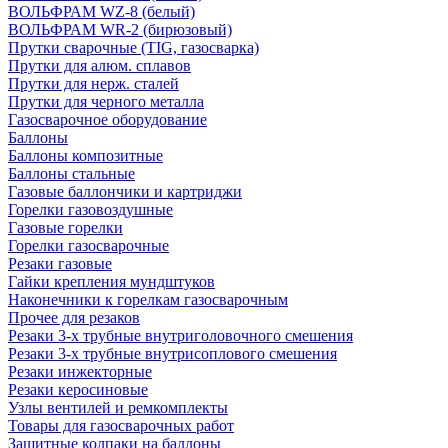
ВОЛЬФРАМ WZ-8 (белый)
ВОЛЬФРАМ WR-2 (бирюзовый)
Прутки сварочные (TIG, газосварка)
Прутки для алюм. сплавов
Прутки для нерж. сталей
Прутки для черного металла
Газосварочное оборудование
Баллоны
Баллоны композитные
Баллоны стальные
Газовые баллончики и картриджи
Горелки газовоздушные
Газовые горелки
Горелки газосварочные
Резаки газовые
Гайки крепления мундштуков
Наконечники к горелкам газосварочным
Прочее для резаков
Резаки 3-х трубные внутриголовочного смешения
Резаки 3-х трубные внутрисоплового смешения
Резаки инжекторные
Резаки керосиновые
Узлы вентилей и ремкомплекты
Товары для газосварочных работ
Защитные колпаки на баллоны