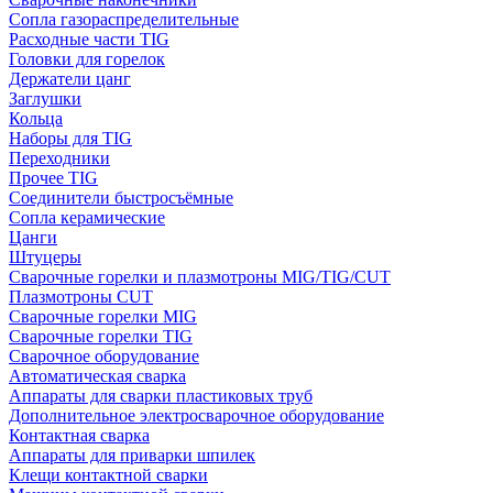
Сопла газораспределительные
Расходные части TIG
Головки для горелок
Держатели цанг
Заглушки
Кольца
Наборы для TIG
Переходники
Прочее TIG
Соединители быстросъёмные
Сопла керамические
Цанги
Штуцеры
Сварочные горелки и плазмотроны MIG/TIG/CUT
Плазмотроны CUT
Сварочные горелки MIG
Сварочные горелки TIG
Сварочное оборудование
Автоматическая сварка
Аппараты для сварки пластиковых труб
Дополнительное электросварочное оборудование
Контактная сварка
Аппараты для приварки шпилек
Клещи контактной сварки