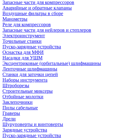
Запасные части для компрессоров
Аварийные и обратные клапаны
Воздушные фильтры в сборе
Манометры
Реле для компрессоров
Запасные части для нейлеров и степлеров
Электроинструмент
Точильные станки
Пуско-зарядные устройства
Оснастка для МФИ
Насадки для УШМ
Эксцентриковые (орбитальные) шлифмашины
Ленточные шлифмашины
Станки для заточки цепей
Наборы инструмента
Штроборезы
Строительные миксеры
Отбойные молотки
Заклепочники
Пилы сабельные
Граверы
Дрели
Шуруповерты и винтоверты
Зарядные устройства
Пуско-зарядные устройства