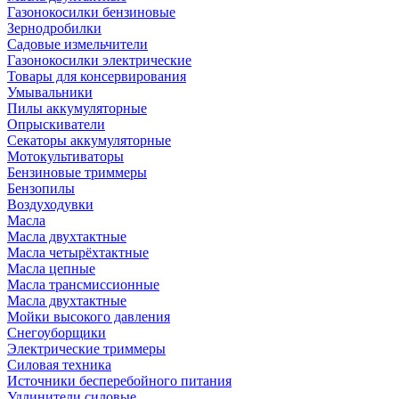
Газонокосилки бензиновые
Зернодробилки
Садовые измельчители
Газонокосилки электрические
Товары для консервирования
Умывальники
Пилы аккумуляторные
Опрыскиватели
Секаторы аккумуляторные
Мотокультиваторы
Бензиновые триммеры
Бензопилы
Воздуходувки
Масла
Масла двухтактные
Масла четырёхтактные
Масла цепные
Масла трансмиссионные
Масла двухтактные
Мойки высокого давления
Снегоуборщики
Электрические триммеры
Силовая техника
Источники бесперебойного питания
Удлинители силовые