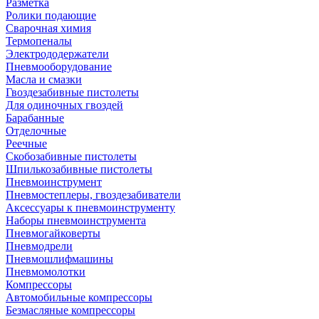
Разметка
Ролики подающие
Сварочная химия
Термопеналы
Электрододержатели
Пневмооборудование
Масла и смазки
Гвоздезабивные пистолеты
Для одиночных гвоздей
Барабанные
Отделочные
Реечные
Скобозабивные пистолеты
Шпилькозабивные пистолеты
Пневмоинструмент
Пневмостеплеры, гвоздезабиватели
Аксессуары к пневмоинструменту
Наборы пневмоинструмента
Пневмогайковерты
Пневмодрели
Пневмошлифмашины
Пневмомолотки
Компрессоры
Автомобильные компрессоры
Безмасляные компрессоры