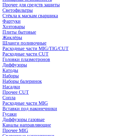
Прочее для средств защиты
Светофильтры
Стёкла к маскам сварщика
Фартуки
Хозтовары
Плиты бытовые
Жиклёры
Шланги поливочные
Расходные части MIG/TIG/CUT
Расходные части CUT
Головки плазмотронов
Диффузоры
Катоды
Наборы
Наборы балеринок
Насадки
Прочее CUT
Сопла
Расходные части MIG
Вставки под наконечники
Гусаки
Диффузоры газовые
Каналы направляющие
Прочее MIG
Сварочные наконечники