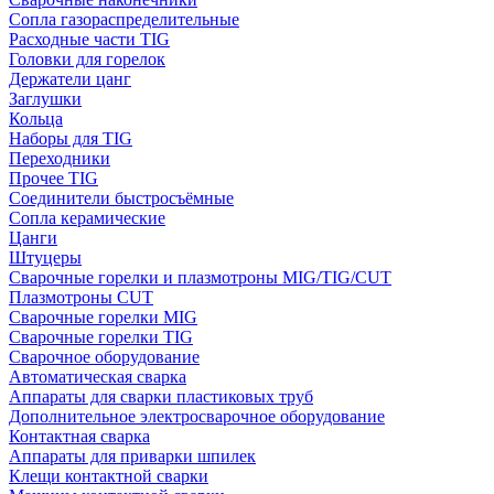
Сопла газораспределительные
Расходные части TIG
Головки для горелок
Держатели цанг
Заглушки
Кольца
Наборы для TIG
Переходники
Прочее TIG
Соединители быстросъёмные
Сопла керамические
Цанги
Штуцеры
Сварочные горелки и плазмотроны MIG/TIG/CUT
Плазмотроны CUT
Сварочные горелки MIG
Сварочные горелки TIG
Сварочное оборудование
Автоматическая сварка
Аппараты для сварки пластиковых труб
Дополнительное электросварочное оборудование
Контактная сварка
Аппараты для приварки шпилек
Клещи контактной сварки