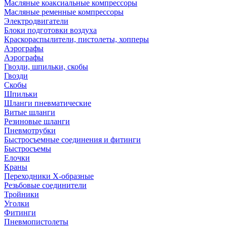
Масляные коаксиальные компрессоры
Масляные ременные компрессоры
Электродвигатели
Блоки подготовки воздуха
Краскораспылители, пистолеты, хопперы
Аэрографы
Аэрографы
Гвозди, шпильки, скобы
Гвозди
Скобы
Шпильки
Шланги пневматические
Витые шланги
Резиновые шланги
Пневмотрубки
Быстросъемные соединения и фитинги
Быстросъемы
Елочки
Краны
Переходники Х-образные
Резьбовые соединители
Тройники
Уголки
Фитинги
Пневмопистолеты