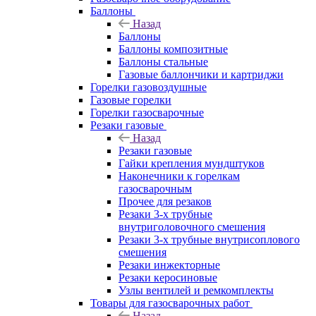
Баллоны
Назад
Баллоны
Баллоны композитные
Баллоны стальные
Газовые баллончики и картриджи
Горелки газовоздушные
Газовые горелки
Горелки газосварочные
Резаки газовые
Назад
Резаки газовые
Гайки крепления мундштуков
Наконечники к горелкам
газосварочным
Прочее для резаков
Резаки 3-х трубные
внутриголовочного смешения
Резаки 3-х трубные внутрисоплового
смешения
Резаки инжекторные
Резаки керосиновые
Узлы вентилей и ремкомплекты
Товары для газосварочных работ
Назад