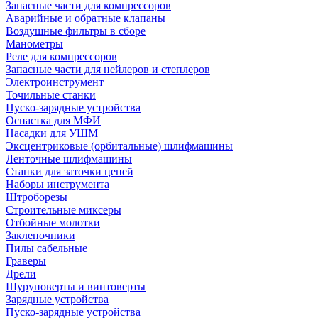
Запасные части для компрессоров
Аварийные и обратные клапаны
Воздушные фильтры в сборе
Манометры
Реле для компрессоров
Запасные части для нейлеров и степлеров
Электроинструмент
Точильные станки
Пуско-зарядные устройства
Оснастка для МФИ
Насадки для УШМ
Эксцентриковые (орбитальные) шлифмашины
Ленточные шлифмашины
Станки для заточки цепей
Наборы инструмента
Штроборезы
Строительные миксеры
Отбойные молотки
Заклепочники
Пилы сабельные
Граверы
Дрели
Шуруповерты и винтоверты
Зарядные устройства
Пуско-зарядные устройства