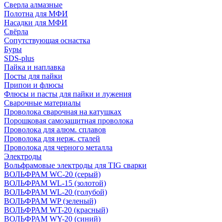
Сверла алмазные
Полотна для МФИ
Насадки для МФИ
Свёрла
Сопутствующая оснастка
Буры
SDS-plus
Пайка и наплавка
Посты для пайки
Припои и флюсы
Флюсы и пасты для пайки и лужения
Сварочные материалы
Проволока сварочная на катушках
Порошковая самозащитная проволока
Проволока для алюм. сплавов
Проволока для нерж. сталей
Проволока для черного металла
Электроды
Вольфрамовые электроды для TIG сварки
ВОЛЬФРАМ WC-20 (серый)
ВОЛЬФРАМ WL-15 (золотой)
ВОЛЬФРАМ WL-20 (голубой)
ВОЛЬФРАМ WP (зеленый)
ВОЛЬФРАМ WT-20 (красный)
ВОЛЬФРАМ WY-20 (синий)