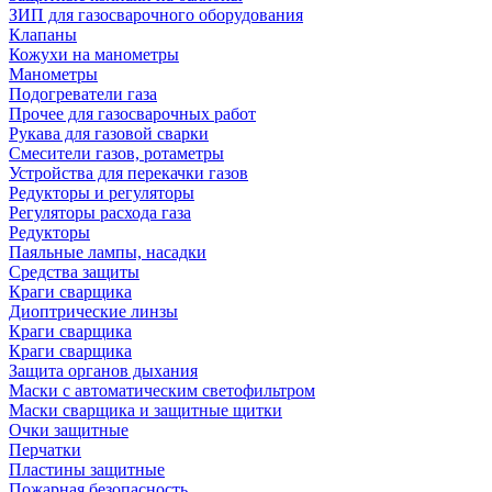
ЗИП для газосварочного оборудования
Клапаны
Кожухи на манометры
Манометры
Подогреватели газа
Прочее для газосварочных работ
Рукава для газовой сварки
Смесители газов, ротаметры
Устройства для перекачки газов
Редукторы и регуляторы
Регуляторы расхода газа
Редукторы
Паяльные лампы, насадки
Средства защиты
Краги сварщика
Диоптрические линзы
Краги сварщика
Краги сварщика
Защита органов дыхания
Маски с автоматическим светофильтром
Маски сварщика и защитные щитки
Очки защитные
Перчатки
Пластины защитные
Пожарная безопасность