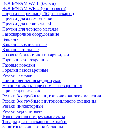
ВОЛЬФРАМ WZ-8 (белый)
ВОЛЬФРАМ WR-2 (бирюзовый)
Прутки сварочные (TIG, газосварка)
Прутки для алюм. сплавов
Прутки для нерж. сталей
Прутки для черного металла
Газосварочное оборудование
Баллоны
Баллоны композитные
Баллоны стальные
Газовые баллончики и картриджи
Горелки газовоздушные
Газовые горелки
Горелки газосварочные
Резаки газовые
Гайки крепления мундштуков
Наконечники к горелкам газосварочным
Прочее для резаков
Резаки 3-х трубные внутриголовочного смешения
Резаки 3-х трубные внутрисоплового смешения
Резаки инжекторные
Резаки керосиновые
Узлы вентилей и ремкомплекты
Товары для газосварочных работ
Защитные колпаки на баллоны