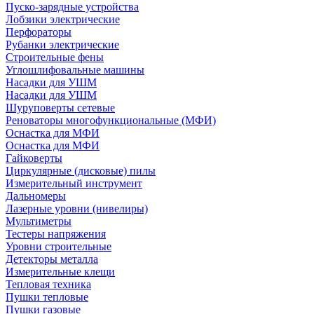
Пуско-зарядные устройства
Лобзики электрические
Перфораторы
Рубанки электрические
Строительные фены
Углошлифовальные машины
Насадки для УШМ
Насадки для УШМ
Шуруповерты сетевые
Реноваторы многофункциональные (МФИ)
Оснастка для МФИ
Оснастка для МФИ
Гайковерты
Циркулярные (дисковые) пилы
Измерительный инструмент
Дальномеры
Лазерные уровни (нивелиры)
Мультиметры
Тестеры напряжения
Уровни строительные
Детекторы металла
Измерительные клещи
Тепловая техника
Пушки тепловые
Пушки газовые