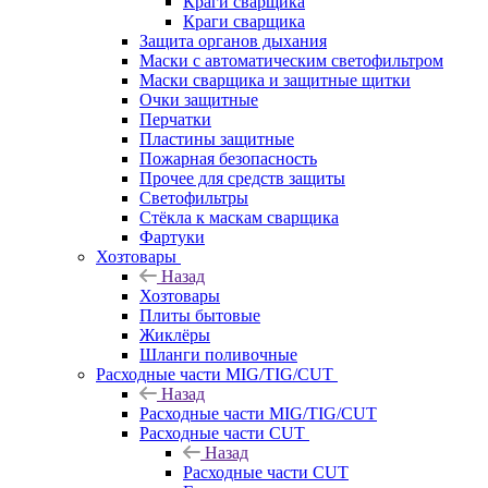
Краги сварщика
Краги сварщика
Защита органов дыхания
Маски с автоматическим светофильтром
Маски сварщика и защитные щитки
Очки защитные
Перчатки
Пластины защитные
Пожарная безопасность
Прочее для средств защиты
Светофильтры
Стёкла к маскам сварщика
Фартуки
Хозтовары
Назад
Хозтовары
Плиты бытовые
Жиклёры
Шланги поливочные
Расходные части MIG/TIG/CUT
Назад
Расходные части MIG/TIG/CUT
Расходные части CUT
Назад
Расходные части CUT