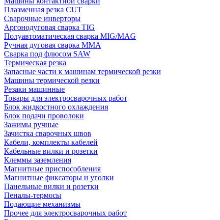
Машины контактной сварки
Плазменная резка CUT
Сварочные инверторы
Аргонодуговая сварка TIG
Полуавтоматическая сварка MIG/MAG
Ручная дуговая сварка MMA
Сварка под флюсом SAW
Термическая резка
Запасные части к машинам термической резки
Машины термической резки
Резаки машинные
Товары для электросварочных работ
Блок жидкостного охлаждения
Блок подачи проволоки
Зажимы ручные
Зачистка сварочных швов
Кабели, комплекты кабелей
Кабельные вилки и розетки
Клеммы заземления
Магнитные приспособления
Магнитные фиксаторы и уголки
Панельные вилки и розетки
Пеналы-термосы
Подающие механизмы
Прочее для электросварочных работ