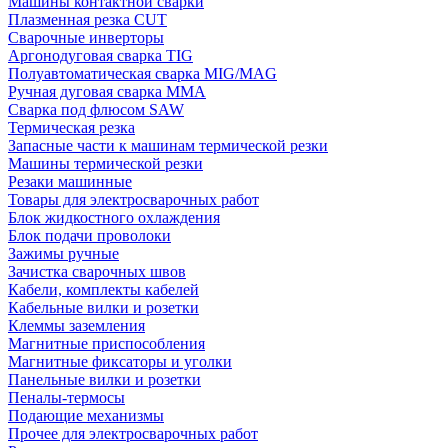
Машины контактной сварки
Плазменная резка CUT
Сварочные инверторы
Аргонодуговая сварка TIG
Полуавтоматическая сварка MIG/MAG
Ручная дуговая сварка MMA
Сварка под флюсом SAW
Термическая резка
Запасные части к машинам термической резки
Машины термической резки
Резаки машинные
Товары для электросварочных работ
Блок жидкостного охлаждения
Блок подачи проволоки
Зажимы ручные
Зачистка сварочных швов
Кабели, комплекты кабелей
Кабельные вилки и розетки
Клеммы заземления
Магнитные приспособления
Магнитные фиксаторы и уголки
Панельные вилки и розетки
Пеналы-термосы
Подающие механизмы
Прочее для электросварочных работ