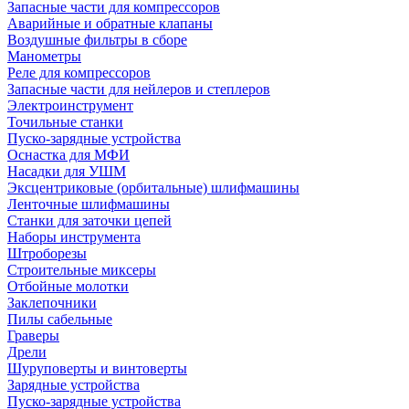
Запасные части для компрессоров
Аварийные и обратные клапаны
Воздушные фильтры в сборе
Манометры
Реле для компрессоров
Запасные части для нейлеров и степлеров
Электроинструмент
Точильные станки
Пуско-зарядные устройства
Оснастка для МФИ
Насадки для УШМ
Эксцентриковые (орбитальные) шлифмашины
Ленточные шлифмашины
Станки для заточки цепей
Наборы инструмента
Штроборезы
Строительные миксеры
Отбойные молотки
Заклепочники
Пилы сабельные
Граверы
Дрели
Шуруповерты и винтоверты
Зарядные устройства
Пуско-зарядные устройства