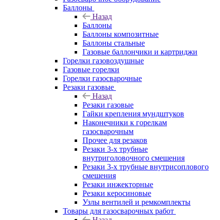
Баллоны
Назад
Баллоны
Баллоны композитные
Баллоны стальные
Газовые баллончики и картриджи
Горелки газовоздушные
Газовые горелки
Горелки газосварочные
Резаки газовые
Назад
Резаки газовые
Гайки крепления мундштуков
Наконечники к горелкам
газосварочным
Прочее для резаков
Резаки 3-х трубные
внутриголовочного смешения
Резаки 3-х трубные внутрисоплового
смешения
Резаки инжекторные
Резаки керосиновые
Узлы вентилей и ремкомплекты
Товары для газосварочных работ
Назад