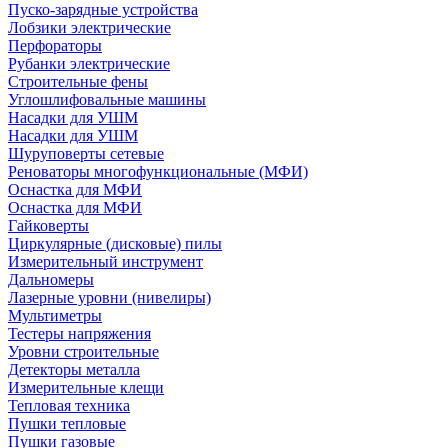
Пуско-зарядные устройства
Лобзики электрические
Перфораторы
Рубанки электрические
Строительные фены
Углошлифовальные машины
Насадки для УШМ
Насадки для УШМ
Шуруповерты сетевые
Реноваторы многофункциональные (МФИ)
Оснастка для МФИ
Оснастка для МФИ
Гайковерты
Циркулярные (дисковые) пилы
Измерительный инструмент
Дальномеры
Лазерные уровни (нивелиры)
Мультиметры
Тестеры напряжения
Уровни строительные
Детекторы металла
Измерительные клещи
Тепловая техника
Пушки тепловые
Пушки газовые