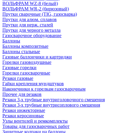
ВОЛЬФРАМ WZ-8 (белый)
ВОЛЬФРАМ WR-2 (бирюзовый)
Прутки сварочные (TIG, газосварка)
Прутки для алюм. сплавов
Прутки для нерж. сталей
Прутки для черного металла
Газосварочное оборудование
Баллоны
Баллоны композитные
Баллоны стальные
Газовые баллончики и картриджи
Горелки газовоздушные
Газовые горелки
Горелки газосварочные
Резаки газовые
Гайки крепления мундштуков
Наконечники к горелкам газосварочным
Прочее для резаков
Резаки 3-х трубные внутриголовочного смешения
Резаки 3-х трубные внутрисоплового смешения
Резаки инжекторные
Резаки керосиновые
Узлы вентилей и ремкомплекты
Товары для газосварочных работ
Защитные колпаки на баллоны