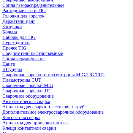
Сопла газораспределительные
Расходные части TIG
Головки для горелок
Держатели цанг
Заглушки
Кольца
Наборы для TIG
Переходники
Прочее TIG
Соединители быстросъёмные
Сопла керамические
Цанги
Штуцеры
Сварочные горелки и плазмотроны MIG/TIG/CUT
Плазмотроны CUT
Сварочные горелки MIG
Сварочные горелки TIG
Сварочное оборудование
Автоматическая сварка
Аппараты для сварки пластиковых труб
Дополнительное электросварочное оборудование
Контактная сварка
Аппараты для приварки шпилек
Клещи контактной сварки