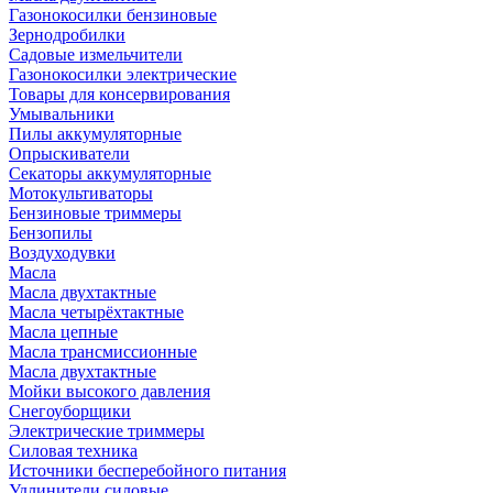
Газонокосилки бензиновые
Зернодробилки
Садовые измельчители
Газонокосилки электрические
Товары для консервирования
Умывальники
Пилы аккумуляторные
Опрыскиватели
Секаторы аккумуляторные
Мотокультиваторы
Бензиновые триммеры
Бензопилы
Воздуходувки
Масла
Масла двухтактные
Масла четырёхтактные
Масла цепные
Масла трансмиссионные
Масла двухтактные
Мойки высокого давления
Снегоуборщики
Электрические триммеры
Силовая техника
Источники бесперебойного питания
Удлинители силовые