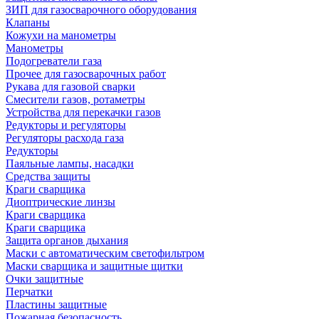
ЗИП для газосварочного оборудования
Клапаны
Кожухи на манометры
Манометры
Подогреватели газа
Прочее для газосварочных работ
Рукава для газовой сварки
Смесители газов, ротаметры
Устройства для перекачки газов
Редукторы и регуляторы
Регуляторы расхода газа
Редукторы
Паяльные лампы, насадки
Средства защиты
Краги сварщика
Диоптрические линзы
Краги сварщика
Краги сварщика
Защита органов дыхания
Маски с автоматическим светофильтром
Маски сварщика и защитные щитки
Очки защитные
Перчатки
Пластины защитные
Пожарная безопасность