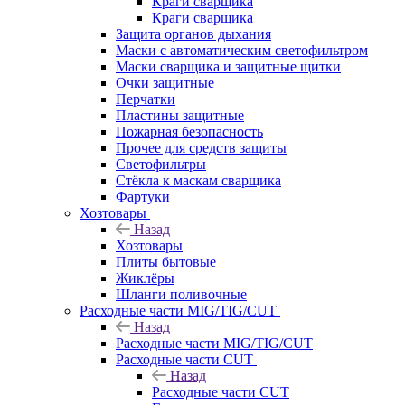
Краги сварщика
Краги сварщика
Защита органов дыхания
Маски с автоматическим светофильтром
Маски сварщика и защитные щитки
Очки защитные
Перчатки
Пластины защитные
Пожарная безопасность
Прочее для средств защиты
Светофильтры
Стёкла к маскам сварщика
Фартуки
Хозтовары
Назад
Хозтовары
Плиты бытовые
Жиклёры
Шланги поливочные
Расходные части MIG/TIG/CUT
Назад
Расходные части MIG/TIG/CUT
Расходные части CUT
Назад
Расходные части CUT