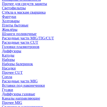
Прочее для средств защиты
Светофильтры
Стёкла к маскам сварщика
Фартуки
Хозтовары
Плиты бытовые
Жиклёры
Шланги поливочные
Расходные части MIG/TIG/CUT
Расходные части CUT
Головки плазмотронов
Диффузоры
Катоды
Наборы
Наборы балеринок
Насадки
Прочее CUT
Сопла
Расходные части MIG
Вставки под наконечники
Гусаки
Диффузоры газовые
Каналы направляющие
Прочее MIG
Сварочные наконечники