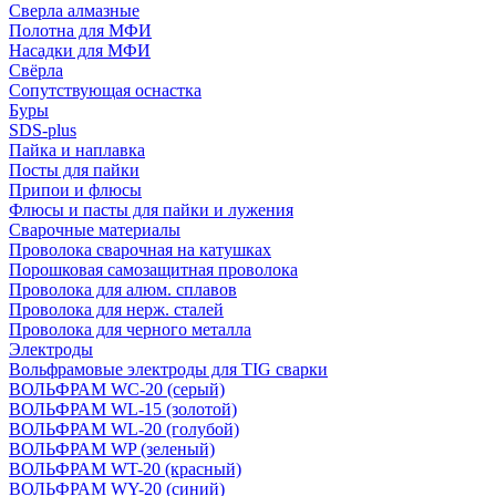
Сверла алмазные
Полотна для МФИ
Насадки для МФИ
Свёрла
Сопутствующая оснастка
Буры
SDS-plus
Пайка и наплавка
Посты для пайки
Припои и флюсы
Флюсы и пасты для пайки и лужения
Сварочные материалы
Проволока сварочная на катушках
Порошковая самозащитная проволока
Проволока для алюм. сплавов
Проволока для нерж. сталей
Проволока для черного металла
Электроды
Вольфрамовые электроды для TIG сварки
ВОЛЬФРАМ WC-20 (серый)
ВОЛЬФРАМ WL-15 (золотой)
ВОЛЬФРАМ WL-20 (голубой)
ВОЛЬФРАМ WP (зеленый)
ВОЛЬФРАМ WT-20 (красный)
ВОЛЬФРАМ WY-20 (синий)