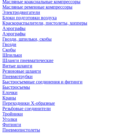
Масляные коаксиальные компрессоры
Масляные ременные компрессоры
Электродвигатели
Блоки подготовки воздуха
Краскораспылители, пистолеты, хопперы
Аэрографы
Аэрографы
Гвозди, шпильки, скобы
Гвозди
Скобы
Шпильки
Шланги пневматические
Витые шланги
Резиновые шланги
Пневмотрубки
Быстросъемные соединения и фитинги
Быстросъемы
Елочки
Краны
Переходники Х-образные
Резьбовые соединители
Тройники
Уголки
Фитинги
Пневмопистолеты