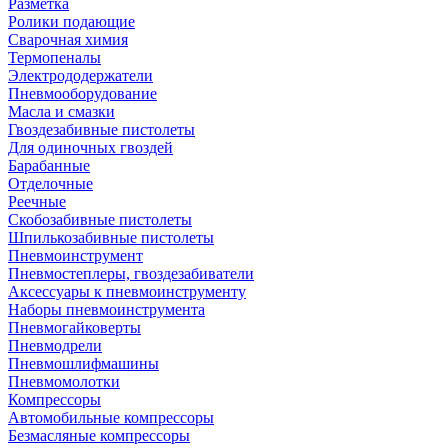
Разметка
Ролики подающие
Сварочная химия
Термопеналы
Электрододержатели
Пневмооборудование
Масла и смазки
Гвоздезабивные пистолеты
Для одиночных гвоздей
Барабанные
Отделочные
Реечные
Скобозабивные пистолеты
Шпилькозабивные пистолеты
Пневмоинструмент
Пневмостеплеры, гвоздезабиватели
Аксессуары к пневмоинструменту
Наборы пневмоинструмента
Пневмогайковерты
Пневмодрели
Пневмошлифмашины
Пневмомолотки
Компрессоры
Автомобильные компрессоры
Безмасляные компрессоры