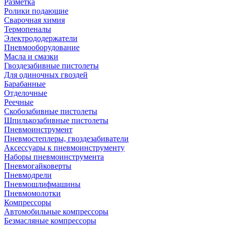
Разметка
Ролики подающие
Сварочная химия
Термопеналы
Электрододержатели
Пневмооборудование
Масла и смазки
Гвоздезабивные пистолеты
Для одиночных гвоздей
Барабанные
Отделочные
Реечные
Скобозабивные пистолеты
Шпилькозабивные пистолеты
Пневмоинструмент
Пневмостеплеры, гвоздезабиватели
Аксессуары к пневмоинструменту
Наборы пневмоинструмента
Пневмогайковерты
Пневмодрели
Пневмошлифмашины
Пневмомолотки
Компрессоры
Автомобильные компрессоры
Безмасляные компрессоры