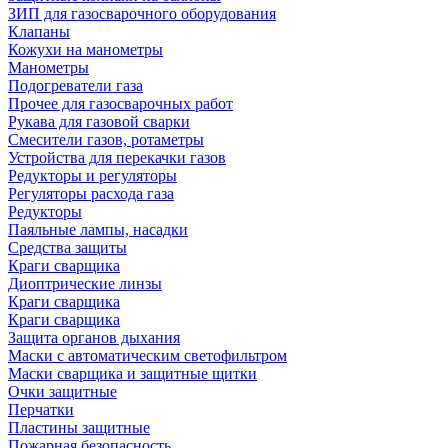
ЗИП для газосварочного оборудования
Клапаны
Кожухи на манометры
Манометры
Подогреватели газа
Прочее для газосварочных работ
Рукава для газовой сварки
Смесители газов, ротаметры
Устройства для перекачки газов
Редукторы и регуляторы
Регуляторы расхода газа
Редукторы
Паяльные лампы, насадки
Средства защиты
Краги сварщика
Диоптрические линзы
Краги сварщика
Краги сварщика
Защита органов дыхания
Маски с автоматическим светофильтром
Маски сварщика и защитные щитки
Очки защитные
Перчатки
Пластины защитные
Пожарная безопасность