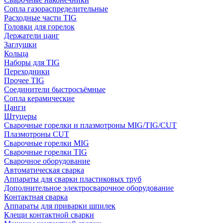
Сопла газораспределительные
Расходные части TIG
Головки для горелок
Держатели цанг
Заглушки
Кольца
Наборы для TIG
Переходники
Прочее TIG
Соединители быстросъёмные
Сопла керамические
Цанги
Штуцеры
Сварочные горелки и плазмотроны MIG/TIG/CUT
Плазмотроны CUT
Сварочные горелки MIG
Сварочные горелки TIG
Сварочное оборудование
Автоматическая сварка
Аппараты для сварки пластиковых труб
Дополнительное электросварочное оборудование
Контактная сварка
Аппараты для приварки шпилек
Клещи контактной сварки