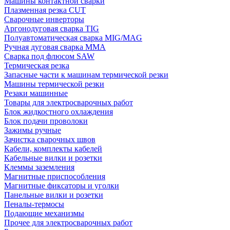
Машины контактной сварки
Плазменная резка CUT
Сварочные инверторы
Аргонодуговая сварка TIG
Полуавтоматическая сварка MIG/MAG
Ручная дуговая сварка MMA
Сварка под флюсом SAW
Термическая резка
Запасные части к машинам термической резки
Машины термической резки
Резаки машинные
Товары для электросварочных работ
Блок жидкостного охлаждения
Блок подачи проволоки
Зажимы ручные
Зачистка сварочных швов
Кабели, комплекты кабелей
Кабельные вилки и розетки
Клеммы заземления
Магнитные приспособления
Магнитные фиксаторы и уголки
Панельные вилки и розетки
Пеналы-термосы
Подающие механизмы
Прочее для электросварочных работ