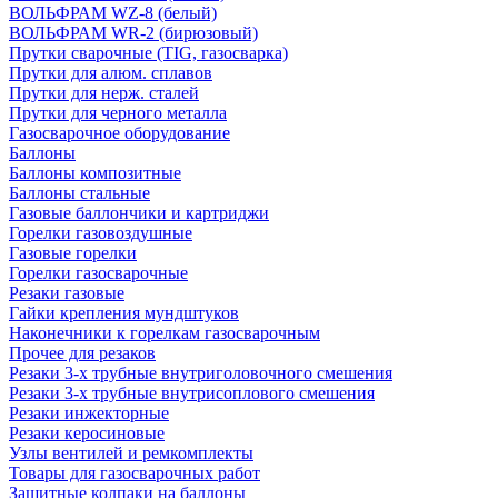
ВОЛЬФРАМ WZ-8 (белый)
ВОЛЬФРАМ WR-2 (бирюзовый)
Прутки сварочные (TIG, газосварка)
Прутки для алюм. сплавов
Прутки для нерж. сталей
Прутки для черного металла
Газосварочное оборудование
Баллоны
Баллоны композитные
Баллоны стальные
Газовые баллончики и картриджи
Горелки газовоздушные
Газовые горелки
Горелки газосварочные
Резаки газовые
Гайки крепления мундштуков
Наконечники к горелкам газосварочным
Прочее для резаков
Резаки 3-х трубные внутриголовочного смешения
Резаки 3-х трубные внутрисоплового смешения
Резаки инжекторные
Резаки керосиновые
Узлы вентилей и ремкомплекты
Товары для газосварочных работ
Защитные колпаки на баллоны