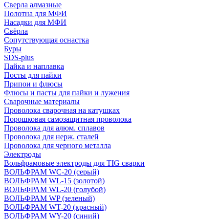
Сверла алмазные
Полотна для МФИ
Насадки для МФИ
Свёрла
Сопутствующая оснастка
Буры
SDS-plus
Пайка и наплавка
Посты для пайки
Припои и флюсы
Флюсы и пасты для пайки и лужения
Сварочные материалы
Проволока сварочная на катушках
Порошковая самозащитная проволока
Проволока для алюм. сплавов
Проволока для нерж. сталей
Проволока для черного металла
Электроды
Вольфрамовые электроды для TIG сварки
ВОЛЬФРАМ WC-20 (серый)
ВОЛЬФРАМ WL-15 (золотой)
ВОЛЬФРАМ WL-20 (голубой)
ВОЛЬФРАМ WP (зеленый)
ВОЛЬФРАМ WT-20 (красный)
ВОЛЬФРАМ WY-20 (синий)