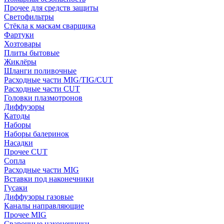
Прочее для средств защиты
Светофильтры
Стёкла к маскам сварщика
Фартуки
Хозтовары
Плиты бытовые
Жиклёры
Шланги поливочные
Расходные части MIG/TIG/CUT
Расходные части CUT
Головки плазмотронов
Диффузоры
Катоды
Наборы
Наборы балеринок
Насадки
Прочее CUT
Сопла
Расходные части MIG
Вставки под наконечники
Гусаки
Диффузоры газовые
Каналы направляющие
Прочее MIG
Сварочные наконечники