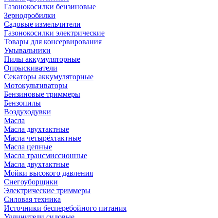
Газонокосилки бензиновые
Зернодробилки
Садовые измельчители
Газонокосилки электрические
Товары для консервирования
Умывальники
Пилы аккумуляторные
Опрыскиватели
Секаторы аккумуляторные
Мотокультиваторы
Бензиновые триммеры
Бензопилы
Воздуходувки
Масла
Масла двухтактные
Масла четырёхтактные
Масла цепные
Масла трансмиссионные
Масла двухтактные
Мойки высокого давления
Снегоуборщики
Электрические триммеры
Силовая техника
Источники бесперебойного питания
Удлинители силовые