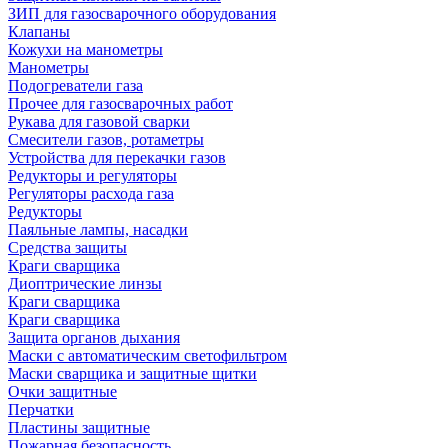
ЗИП для газосварочного оборудования
Клапаны
Кожухи на манометры
Манометры
Подогреватели газа
Прочее для газосварочных работ
Рукава для газовой сварки
Смесители газов, ротаметры
Устройства для перекачки газов
Редукторы и регуляторы
Регуляторы расхода газа
Редукторы
Паяльные лампы, насадки
Средства защиты
Краги сварщика
Диоптрические линзы
Краги сварщика
Краги сварщика
Защита органов дыхания
Маски с автоматическим светофильтром
Маски сварщика и защитные щитки
Очки защитные
Перчатки
Пластины защитные
Пожарная безопасность