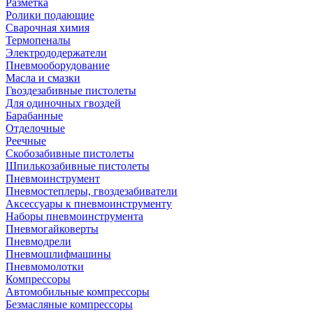
Разметка
Ролики подающие
Сварочная химия
Термопеналы
Электрододержатели
Пневмооборудование
Масла и смазки
Гвоздезабивные пистолеты
Для одиночных гвоздей
Барабанные
Отделочные
Реечные
Скобозабивные пистолеты
Шпилькозабивные пистолеты
Пневмоинструмент
Пневмостеплеры, гвоздезабиватели
Аксессуары к пневмоинструменту
Наборы пневмоинструмента
Пневмогайковерты
Пневмодрели
Пневмошлифмашины
Пневмомолотки
Компрессоры
Автомобильные компрессоры
Безмасляные компрессоры