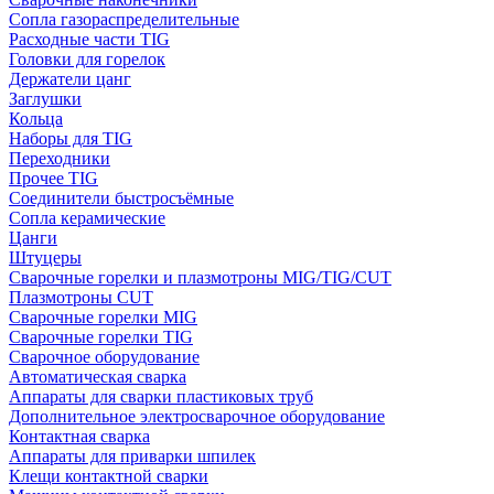
Сопла газораспределительные
Расходные части TIG
Головки для горелок
Держатели цанг
Заглушки
Кольца
Наборы для TIG
Переходники
Прочее TIG
Соединители быстросъёмные
Сопла керамические
Цанги
Штуцеры
Сварочные горелки и плазмотроны MIG/TIG/CUT
Плазмотроны CUT
Сварочные горелки MIG
Сварочные горелки TIG
Сварочное оборудование
Автоматическая сварка
Аппараты для сварки пластиковых труб
Дополнительное электросварочное оборудование
Контактная сварка
Аппараты для приварки шпилек
Клещи контактной сварки