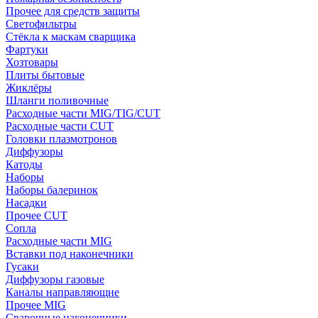
Прочее для средств защиты
Светофильтры
Стёкла к маскам сварщика
Фартуки
Хозтовары
Плиты бытовые
Жиклёры
Шланги поливочные
Расходные части MIG/TIG/CUT
Расходные части CUT
Головки плазмотронов
Диффузоры
Катоды
Наборы
Наборы балеринок
Насадки
Прочее CUT
Сопла
Расходные части MIG
Вставки под наконечники
Гусаки
Диффузоры газовые
Каналы направляющие
Прочее MIG
Сварочные наконечники