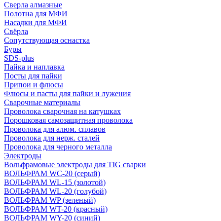
Сверла алмазные
Полотна для МФИ
Насадки для МФИ
Свёрла
Сопутствующая оснастка
Буры
SDS-plus
Пайка и наплавка
Посты для пайки
Припои и флюсы
Флюсы и пасты для пайки и лужения
Сварочные материалы
Проволока сварочная на катушках
Порошковая самозащитная проволока
Проволока для алюм. сплавов
Проволока для нерж. сталей
Проволока для черного металла
Электроды
Вольфрамовые электроды для TIG сварки
ВОЛЬФРАМ WC-20 (серый)
ВОЛЬФРАМ WL-15 (золотой)
ВОЛЬФРАМ WL-20 (голубой)
ВОЛЬФРАМ WP (зеленый)
ВОЛЬФРАМ WT-20 (красный)
ВОЛЬФРАМ WY-20 (синий)