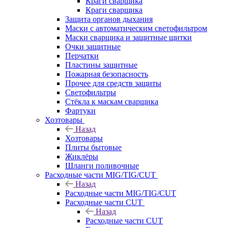
Краги сварщика
Краги сварщика
Защита органов дыхания
Маски с автоматическим светофильтром
Маски сварщика и защитные щитки
Очки защитные
Перчатки
Пластины защитные
Пожарная безопасность
Прочее для средств защиты
Светофильтры
Стёкла к маскам сварщика
Фартуки
Хозтовары
Назад
Хозтовары
Плиты бытовые
Жиклёры
Шланги поливочные
Расходные части MIG/TIG/CUT
Назад
Расходные части MIG/TIG/CUT
Расходные части CUT
Назад
Расходные части CUT