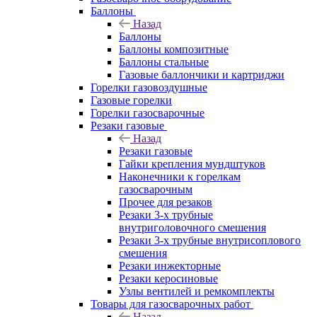
Баллоны
Назад
Баллоны
Баллоны композитные
Баллоны стальные
Газовые баллончики и картриджи
Горелки газовоздушные
Газовые горелки
Горелки газосварочные
Резаки газовые
Назад
Резаки газовые
Гайки крепления мундштуков
Наконечники к горелкам
газосварочным
Прочее для резаков
Резаки 3-х трубные
внутриголовочного смешения
Резаки 3-х трубные внутрисоплового
смешения
Резаки инжекторные
Резаки керосиновые
Узлы вентилей и ремкомплекты
Товары для газосварочных работ
Назад