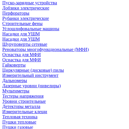
Пуско-зарядные устройства
Лобзики электрические
Перфораторы
Рубанки электрические
Строительные фены
Углошлифовальные машины
Насадки для УШМ
Насадки для УШМ
Шуруповерты сетевые
Реноваторы многофункциональные (МФИ)
Оснастка для МФИ
Оснастка для МФИ
Гайковерты
Циркулярные (дисковые) пилы
Измерительный инструмент
Дальномеры
Лазерные уровни (нивелиры)
Мультиметры
Тестеры напряжения
Уровни строительные
Детекторы металла
Измерительные клещи
Тепловая техника
Пушки тепловые
Пушки газовые