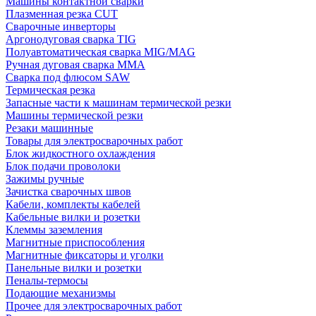
Машины контактной сварки
Плазменная резка CUT
Сварочные инверторы
Аргонодуговая сварка TIG
Полуавтоматическая сварка MIG/MAG
Ручная дуговая сварка MMA
Сварка под флюсом SAW
Термическая резка
Запасные части к машинам термической резки
Машины термической резки
Резаки машинные
Товары для электросварочных работ
Блок жидкостного охлаждения
Блок подачи проволоки
Зажимы ручные
Зачистка сварочных швов
Кабели, комплекты кабелей
Кабельные вилки и розетки
Клеммы заземления
Магнитные приспособления
Магнитные фиксаторы и уголки
Панельные вилки и розетки
Пеналы-термосы
Подающие механизмы
Прочее для электросварочных работ