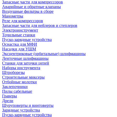
Запасные части для компрессоров
Аварийные и обратные клапаны
Воздушные фильтры в сборе
Манометры
Реле для компрессоров
Запасные части для нейлеров и степлеров
Электроинструмент
Точильные станки
Пуско-зарядные устройства
Оснастка для МФИ
Насадки для УШМ
Эксцентриковые (орбитальные) шлифмашины
Ленточные шлифмашины
Станки для заточки цепей
Наборы инструмента
Штроборезы
Строительные миксеры
Отбойные молотки
Заклепочники
Пилы сабельные
Граверы
Дрели
Шуруповерты и винтоверты
Зарядные устройства
Пуско-зарядные устройства