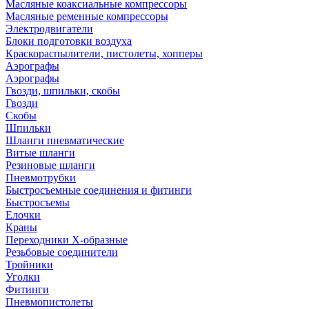
Масляные коаксиальные компрессоры
Масляные ременные компрессоры
Электродвигатели
Блоки подготовки воздуха
Краскораспылители, пистолеты, хопперы
Аэрографы
Аэрографы
Гвозди, шпильки, скобы
Гвозди
Скобы
Шпильки
Шланги пневматические
Витые шланги
Резиновые шланги
Пневмотрубки
Быстросъемные соединения и фитинги
Быстросъемы
Елочки
Краны
Переходники Х-образные
Резьбовые соединители
Тройники
Уголки
Фитинги
Пневмопистолеты