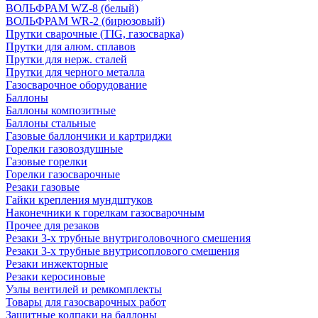
ВОЛЬФРАМ WZ-8 (белый)
ВОЛЬФРАМ WR-2 (бирюзовый)
Прутки сварочные (TIG, газосварка)
Прутки для алюм. сплавов
Прутки для нерж. сталей
Прутки для черного металла
Газосварочное оборудование
Баллоны
Баллоны композитные
Баллоны стальные
Газовые баллончики и картриджи
Горелки газовоздушные
Газовые горелки
Горелки газосварочные
Резаки газовые
Гайки крепления мундштуков
Наконечники к горелкам газосварочным
Прочее для резаков
Резаки 3-х трубные внутриголовочного смешения
Резаки 3-х трубные внутрисоплового смешения
Резаки инжекторные
Резаки керосиновые
Узлы вентилей и ремкомплекты
Товары для газосварочных работ
Защитные колпаки на баллоны