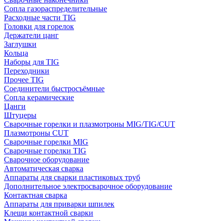
Сопла газораспределительные
Расходные части TIG
Головки для горелок
Держатели цанг
Заглушки
Кольца
Наборы для TIG
Переходники
Прочее TIG
Соединители быстросъёмные
Сопла керамические
Цанги
Штуцеры
Сварочные горелки и плазмотроны MIG/TIG/CUT
Плазмотроны CUT
Сварочные горелки MIG
Сварочные горелки TIG
Сварочное оборудование
Автоматическая сварка
Аппараты для сварки пластиковых труб
Дополнительное электросварочное оборудование
Контактная сварка
Аппараты для приварки шпилек
Клещи контактной сварки