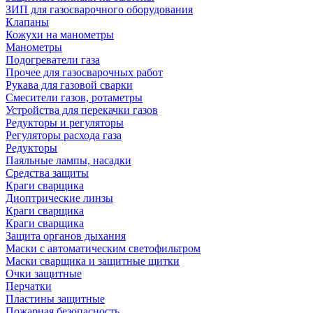
ЗИП для газосварочного оборудования
Клапаны
Кожухи на манометры
Манометры
Подогреватели газа
Прочее для газосварочных работ
Рукава для газовой сварки
Смесители газов, ротаметры
Устройства для перекачки газов
Редукторы и регуляторы
Регуляторы расхода газа
Редукторы
Паяльные лампы, насадки
Средства защиты
Краги сварщика
Диоптрические линзы
Краги сварщика
Краги сварщика
Защита органов дыхания
Маски с автоматическим светофильтром
Маски сварщика и защитные щитки
Очки защитные
Перчатки
Пластины защитные
Пожарная безопасность