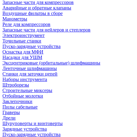
Запасные части для компрессоров
Аварийные и обратные клапаны
Воздушные фильтры в сборе
Манометры
Реле для компрессоров
Запасные части для нейлеров и степлеров
Электроинструмент
Точильные станки
Пуско-зарядные устройства
Оснастка для МФИ
Насадки для УШМ
Эксцентриковые (орбитальные) шлифмашины
Ленточные шлифмашины
Станки для заточки цепей
Наборы инструмента
Штроборезы
Строительные миксеры
Отбойные молотки
Заклепочники
Пилы сабельные
Граверы
Дрели
Шуруповерты и винтоверты
Зарядные устройства
Пуско-зарядные устройства