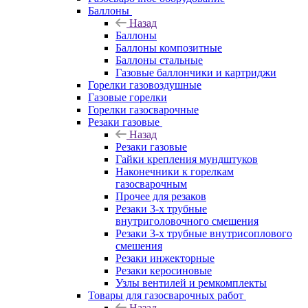
Баллоны
Назад
Баллоны
Баллоны композитные
Баллоны стальные
Газовые баллончики и картриджи
Горелки газовоздушные
Газовые горелки
Горелки газосварочные
Резаки газовые
Назад
Резаки газовые
Гайки крепления мундштуков
Наконечники к горелкам
газосварочным
Прочее для резаков
Резаки 3-х трубные
внутриголовочного смешения
Резаки 3-х трубные внутрисоплового
смешения
Резаки инжекторные
Резаки керосиновые
Узлы вентилей и ремкомплекты
Товары для газосварочных работ
Назад