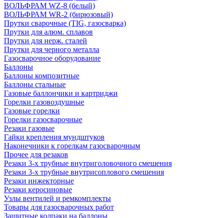
ВОЛЬФРАМ WZ-8 (белый)
ВОЛЬФРАМ WR-2 (бирюзовый)
Прутки сварочные (TIG, газосварка)
Прутки для алюм. сплавов
Прутки для нерж. сталей
Прутки для черного металла
Газосварочное оборудование
Баллоны
Баллоны композитные
Баллоны стальные
Газовые баллончики и картриджи
Горелки газовоздушные
Газовые горелки
Горелки газосварочные
Резаки газовые
Гайки крепления мундштуков
Наконечники к горелкам газосварочным
Прочее для резаков
Резаки 3-х трубные внутриголовочного смешения
Резаки 3-х трубные внутрисоплового смешения
Резаки инжекторные
Резаки керосиновые
Узлы вентилей и ремкомплекты
Товары для газосварочных работ
Защитные колпаки на баллоны