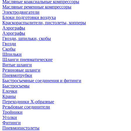
Масляные коаксиальные компрессоры
Масляные ременные компрессоры
Электродвигатели
Блоки подготовки воздуха
Краскораспылители, пистолеты, хопперы
Аэрографы
Аэрографы
Гвозди, шпильки, скобы
Гвозди
Скобы
Шпильки
Шланги пневматические
Витые шланги
Резиновые шланги
Пневмотрубки
Быстросъемные соединения и фитинги
Быстросъемы
Елочки
Краны
Переходники Х-образные
Резьбовые соединители
Тройники
Уголки
Фитинги
Пневмопистолеты