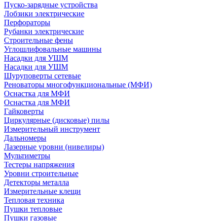
Пуско-зарядные устройства
Лобзики электрические
Перфораторы
Рубанки электрические
Строительные фены
Углошлифовальные машины
Насадки для УШМ
Насадки для УШМ
Шуруповерты сетевые
Реноваторы многофункциональные (МФИ)
Оснастка для МФИ
Оснастка для МФИ
Гайковерты
Циркулярные (дисковые) пилы
Измерительный инструмент
Дальномеры
Лазерные уровни (нивелиры)
Мультиметры
Тестеры напряжения
Уровни строительные
Детекторы металла
Измерительные клещи
Тепловая техника
Пушки тепловые
Пушки газовые