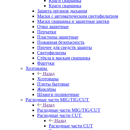
Краги сварщика
Краги сварщика
Защита органов дыхания
Маски с автоматическим светофильтром
Маски сварщика и защитные щитки
Очки защитные
Перчатки
Пластины защитные
Пожарная безопасность
Прочее для средств защиты
Светофильтры
Стёкла к маскам сварщика
Фартуки
Хозтовары
Назад
Хозтовары
Плиты бытовые
Жиклёры
Шланги поливочные
Расходные части MIG/TIG/CUT
Назад
Расходные части MIG/TIG/CUT
Расходные части CUT
Назад
Расходные части CUT