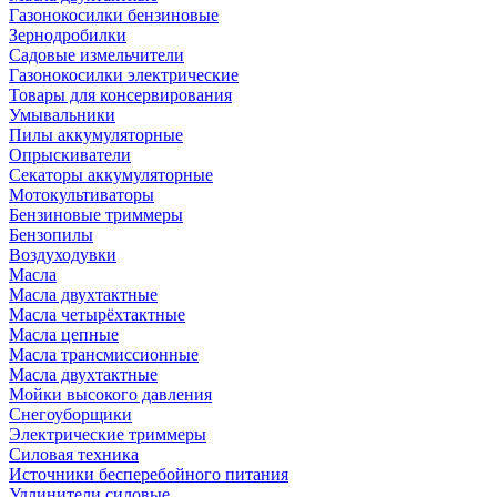
Газонокосилки бензиновые
Зернодробилки
Садовые измельчители
Газонокосилки электрические
Товары для консервирования
Умывальники
Пилы аккумуляторные
Опрыскиватели
Секаторы аккумуляторные
Мотокультиваторы
Бензиновые триммеры
Бензопилы
Воздуходувки
Масла
Масла двухтактные
Масла четырёхтактные
Масла цепные
Масла трансмиссионные
Масла двухтактные
Мойки высокого давления
Снегоуборщики
Электрические триммеры
Силовая техника
Источники бесперебойного питания
Удлинители силовые