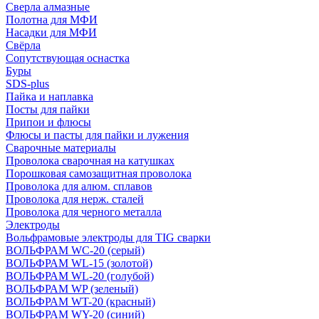
Сверла алмазные
Полотна для МФИ
Насадки для МФИ
Свёрла
Сопутствующая оснастка
Буры
SDS-plus
Пайка и наплавка
Посты для пайки
Припои и флюсы
Флюсы и пасты для пайки и лужения
Сварочные материалы
Проволока сварочная на катушках
Порошковая самозащитная проволока
Проволока для алюм. сплавов
Проволока для нерж. сталей
Проволока для черного металла
Электроды
Вольфрамовые электроды для TIG сварки
ВОЛЬФРАМ WC-20 (серый)
ВОЛЬФРАМ WL-15 (золотой)
ВОЛЬФРАМ WL-20 (голубой)
ВОЛЬФРАМ WP (зеленый)
ВОЛЬФРАМ WT-20 (красный)
ВОЛЬФРАМ WY-20 (синий)