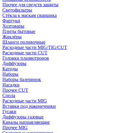
Прочее для средств защиты
Светофильтры
Стёкла к маскам сварщика
Фартуки
Хозтовары
Плиты бытовые
Жиклёры
Шланги поливочные
Расходные части MIG/TIG/CUT
Расходные части CUT
Головки плазмотронов
Диффузоры
Катоды
Наборы
Наборы балеринок
Насадки
Прочее CUT
Сопла
Расходные части MIG
Вставки под наконечники
Гусаки
Диффузоры газовые
Каналы направляющие
Прочее MIG
Сварочные наконечники