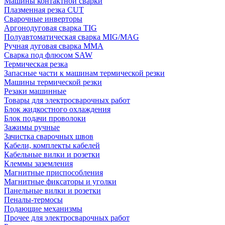
Машины контактной сварки
Плазменная резка CUT
Сварочные инверторы
Аргонодуговая сварка TIG
Полуавтоматическая сварка MIG/MAG
Ручная дуговая сварка MMA
Сварка под флюсом SAW
Термическая резка
Запасные части к машинам термической резки
Машины термической резки
Резаки машинные
Товары для электросварочных работ
Блок жидкостного охлаждения
Блок подачи проволоки
Зажимы ручные
Зачистка сварочных швов
Кабели, комплекты кабелей
Кабельные вилки и розетки
Клеммы заземления
Магнитные приспособления
Магнитные фиксаторы и уголки
Панельные вилки и розетки
Пеналы-термосы
Подающие механизмы
Прочее для электросварочных работ