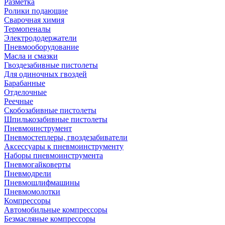
Разметка
Ролики подающие
Сварочная химия
Термопеналы
Электрододержатели
Пневмооборудование
Масла и смазки
Гвоздезабивные пистолеты
Для одиночных гвоздей
Барабанные
Отделочные
Реечные
Скобозабивные пистолеты
Шпилькозабивные пистолеты
Пневмоинструмент
Пневмостеплеры, гвоздезабиватели
Аксессуары к пневмоинструменту
Наборы пневмоинструмента
Пневмогайковерты
Пневмодрели
Пневмошлифмашины
Пневмомолотки
Компрессоры
Автомобильные компрессоры
Безмасляные компрессоры