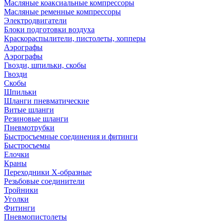
Масляные коаксиальные компрессоры
Масляные ременные компрессоры
Электродвигатели
Блоки подготовки воздуха
Краскораспылители, пистолеты, хопперы
Аэрографы
Аэрографы
Гвозди, шпильки, скобы
Гвозди
Скобы
Шпильки
Шланги пневматические
Витые шланги
Резиновые шланги
Пневмотрубки
Быстросъемные соединения и фитинги
Быстросъемы
Елочки
Краны
Переходники Х-образные
Резьбовые соединители
Тройники
Уголки
Фитинги
Пневмопистолеты