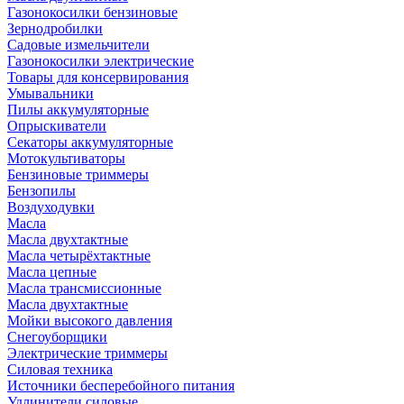
Газонокосилки бензиновые
Зернодробилки
Садовые измельчители
Газонокосилки электрические
Товары для консервирования
Умывальники
Пилы аккумуляторные
Опрыскиватели
Секаторы аккумуляторные
Мотокультиваторы
Бензиновые триммеры
Бензопилы
Воздуходувки
Масла
Масла двухтактные
Масла четырёхтактные
Масла цепные
Масла трансмиссионные
Масла двухтактные
Мойки высокого давления
Снегоуборщики
Электрические триммеры
Силовая техника
Источники бесперебойного питания
Удлинители силовые