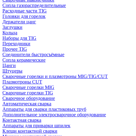
Сопла газораспределительные
Расходные части TIG
Головки для горелок
Держатели цанг
Заглушки
Кольца
Наборы для TIG
Переходники
Прочее TIG
Соединители быстросъёмные
Сопла керамические
Цанги
Штуцеры
Сварочные горелки и плазмотроны MIG/TIG/CUT
Плазмотроны CUT
Сварочные горелки MIG
Сварочные горелки TIG
Сварочное оборудование
Автоматическая сварка
Аппараты для сварки пластиковых труб
Дополнительное электросварочное оборудование
Контактная сварка
Аппараты для приварки шпилек
Клещи контактной сварки