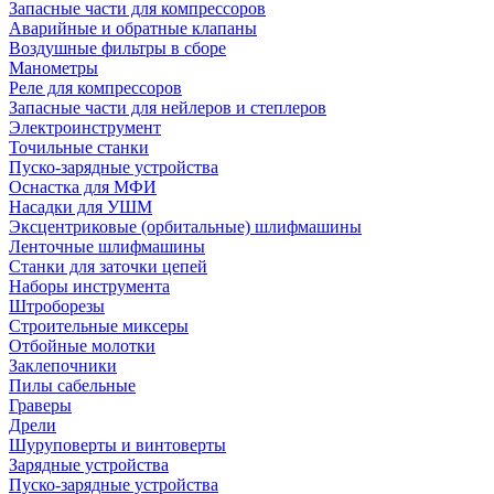
Запасные части для компрессоров
Аварийные и обратные клапаны
Воздушные фильтры в сборе
Манометры
Реле для компрессоров
Запасные части для нейлеров и степлеров
Электроинструмент
Точильные станки
Пуско-зарядные устройства
Оснастка для МФИ
Насадки для УШМ
Эксцентриковые (орбитальные) шлифмашины
Ленточные шлифмашины
Станки для заточки цепей
Наборы инструмента
Штроборезы
Строительные миксеры
Отбойные молотки
Заклепочники
Пилы сабельные
Граверы
Дрели
Шуруповерты и винтоверты
Зарядные устройства
Пуско-зарядные устройства