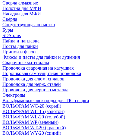
Сверла алмазные
Полотна для МФИ
Насадки для МФИ
Свёрла
Сопутствующая оснастка
Буры
SDS-plus
Пайка и наплавка
Посты для пайки
Припои и флюсы
Флюсы и пасты для пайки и лужения
Сварочные материалы
Проволока сварочная на катушках
Порошковая самозащитная проволока
Проволока для алюм. сплавов
Проволока для нерж. сталей
Проволока для черного металла
Электроды
Вольфрамовые электроды для TIG сварки
ВОЛЬФРАМ WC-20 (серый)
ВОЛЬФРАМ WL-15 (золотой)
ВОЛЬФРАМ WL-20 (голубой)
ВОЛЬФРАМ WP (зеленый)
ВОЛЬФРАМ WT-20 (красный)
ВОЛЬФРАМ WY-20 (синий)