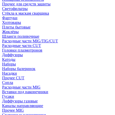
Прочее для средств защиты
Светофильтры
Стёкла к маскам сварщика
Фартуки
Хозтовары
Плиты бытовые
Жиклёры
Шланги поливочные
Расходные части MIG/TIG/CUT
Расходные части CUT
Головки плазмотронов
Диффузоры
Катоды
Наборы
Наборы балеринок
Насадки
Прочее CUT
Сопла
Расходные части MIG
Вставки под наконечники
Гусаки
Диффузоры газовые
Каналы направляющие
Прочее MIG
Сварочные наконечники