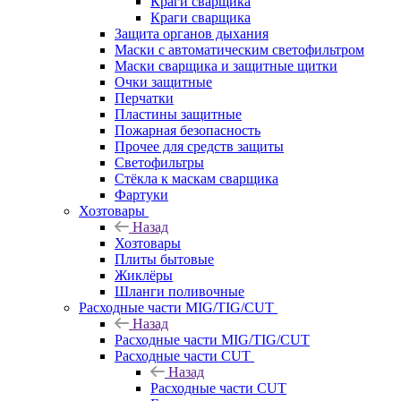
Краги сварщика
Краги сварщика
Защита органов дыхания
Маски с автоматическим светофильтром
Маски сварщика и защитные щитки
Очки защитные
Перчатки
Пластины защитные
Пожарная безопасность
Прочее для средств защиты
Светофильтры
Стёкла к маскам сварщика
Фартуки
Хозтовары
Назад
Хозтовары
Плиты бытовые
Жиклёры
Шланги поливочные
Расходные части MIG/TIG/CUT
Назад
Расходные части MIG/TIG/CUT
Расходные части CUT
Назад
Расходные части CUT