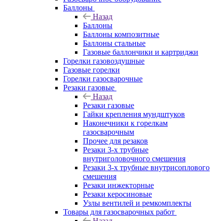
Баллоны
Назад
Баллоны
Баллоны композитные
Баллоны стальные
Газовые баллончики и картриджи
Горелки газовоздушные
Газовые горелки
Горелки газосварочные
Резаки газовые
Назад
Резаки газовые
Гайки крепления мундштуков
Наконечники к горелкам
газосварочным
Прочее для резаков
Резаки 3-х трубные
внутриголовочного смешения
Резаки 3-х трубные внутрисоплового
смешения
Резаки инжекторные
Резаки керосиновые
Узлы вентилей и ремкомплекты
Товары для газосварочных работ
Назад