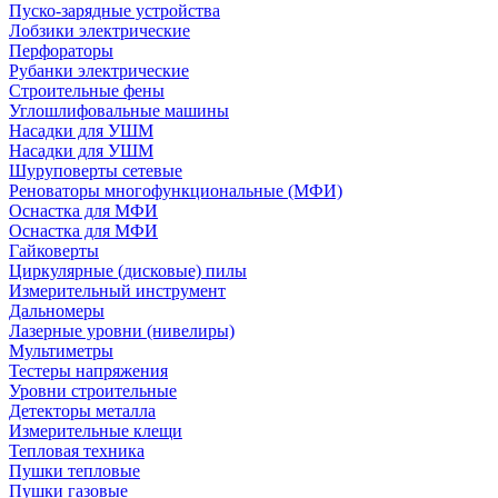
Пуско-зарядные устройства
Лобзики электрические
Перфораторы
Рубанки электрические
Строительные фены
Углошлифовальные машины
Насадки для УШМ
Насадки для УШМ
Шуруповерты сетевые
Реноваторы многофункциональные (МФИ)
Оснастка для МФИ
Оснастка для МФИ
Гайковерты
Циркулярные (дисковые) пилы
Измерительный инструмент
Дальномеры
Лазерные уровни (нивелиры)
Мультиметры
Тестеры напряжения
Уровни строительные
Детекторы металла
Измерительные клещи
Тепловая техника
Пушки тепловые
Пушки газовые