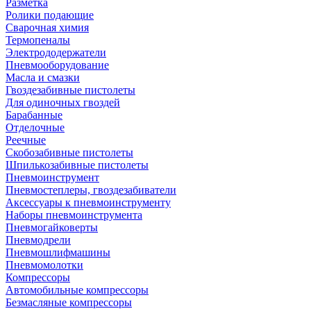
Разметка
Ролики подающие
Сварочная химия
Термопеналы
Электрододержатели
Пневмооборудование
Масла и смазки
Гвоздезабивные пистолеты
Для одиночных гвоздей
Барабанные
Отделочные
Реечные
Скобозабивные пистолеты
Шпилькозабивные пистолеты
Пневмоинструмент
Пневмостеплеры, гвоздезабиватели
Аксессуары к пневмоинструменту
Наборы пневмоинструмента
Пневмогайковерты
Пневмодрели
Пневмошлифмашины
Пневмомолотки
Компрессоры
Автомобильные компрессоры
Безмасляные компрессоры