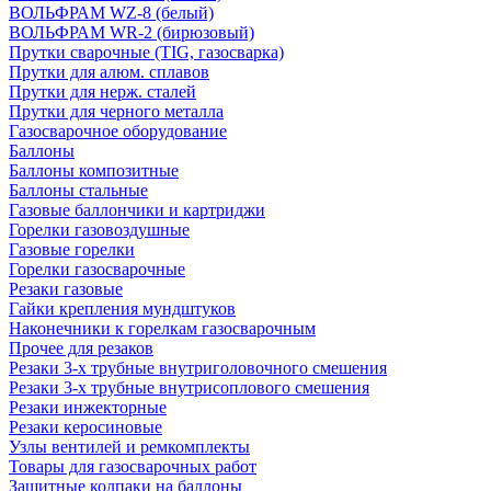
ВОЛЬФРАМ WZ-8 (белый)
ВОЛЬФРАМ WR-2 (бирюзовый)
Прутки сварочные (TIG, газосварка)
Прутки для алюм. сплавов
Прутки для нерж. сталей
Прутки для черного металла
Газосварочное оборудование
Баллоны
Баллоны композитные
Баллоны стальные
Газовые баллончики и картриджи
Горелки газовоздушные
Газовые горелки
Горелки газосварочные
Резаки газовые
Гайки крепления мундштуков
Наконечники к горелкам газосварочным
Прочее для резаков
Резаки 3-х трубные внутриголовочного смешения
Резаки 3-х трубные внутрисоплового смешения
Резаки инжекторные
Резаки керосиновые
Узлы вентилей и ремкомплекты
Товары для газосварочных работ
Защитные колпаки на баллоны