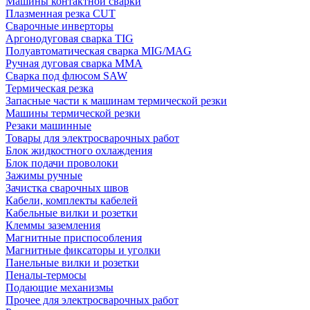
Машины контактной сварки
Плазменная резка CUT
Сварочные инверторы
Аргонодуговая сварка TIG
Полуавтоматическая сварка MIG/MAG
Ручная дуговая сварка MMA
Сварка под флюсом SAW
Термическая резка
Запасные части к машинам термической резки
Машины термической резки
Резаки машинные
Товары для электросварочных работ
Блок жидкостного охлаждения
Блок подачи проволоки
Зажимы ручные
Зачистка сварочных швов
Кабели, комплекты кабелей
Кабельные вилки и розетки
Клеммы заземления
Магнитные приспособления
Магнитные фиксаторы и уголки
Панельные вилки и розетки
Пеналы-термосы
Подающие механизмы
Прочее для электросварочных работ