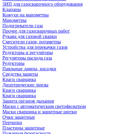
ЗИП для газосварочного оборудования
Клапаны
Кожухи на манометры
Манометры
Подогреватели газа
Прочее для газосварочных работ
Рукава для газовой сварки
Смесители газов, ротаметры
Устройства для перекачки газов
Редукторы и регуляторы
Регуляторы расхода газа
Редукторы
Паяльные лампы, насадки
Средства защиты
Краги сварщика
Диоптрические линзы
Краги сварщика
Краги сварщика
Защита органов дыхания
Маски с автоматическим светофильтром
Маски сварщика и защитные щитки
Очки защитные
Перчатки
Пластины защитные
Пожарная безопасность