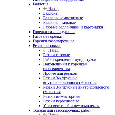
Баллоны
Назад
Баллоны
Баллоны композитные
Баллоны стальные
Газовые баллончики и картриджи
Горелки газовоздушные
Газовые горелки
Горелки газосварочные
Резаки газовые
Назад
Резаки газовые
Гайки крепления мундштуков
Наконечники к горелкам
газосварочным
Прочее для резаков
Резаки 3-х трубные
внутриголовочного смешения
Резаки 3-х трубные внутрисоплового
смешения
Резаки инжекторные
Резаки керосиновые
Узлы вентилей и ремкомплекты
Товары для газосварочных работ
Назад