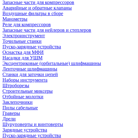
Запасные части для компрессоров
Аварийные и обратные клапаны
Воздушные фильтры в сборе
Манометры
Реле для компрессоров
Запасные части для нейлеров и степлеров
Электроинструмент
Точильные станки
Пуско-зарядные устройства
Оснастка для МФИ
Насадки для УШМ
Эксцентриковые (орбитальные) шлифмашины
Ленточные шлифмашины
Станки для заточки цепей
Наборы инструмента
Штроборезы
Строительные миксеры
Отбойные молотки
Заклепочники
Пилы сабельные
Граверы
Дрели
Шуруповерты и винтоверты
Зарядные устройства
Пуско-зарядные устройства