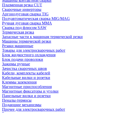
Машины контактной сварки
Плазменная резка CUT
Сварочные инверторы
Аргонодуговая сварка TIG
Полуавтоматическая сварка MIG/MAG
Ручная дуговая сварка MMA
Сварка под флюсом SAW
Термическая резка
Запасные части к машинам термической резки
Машины термической резки
Резаки машинные
Товары для электросварочных работ
Блок жидкостного охлаждения
Блок подачи проволоки
Зажимы ручные
Зачистка сварочных швов
Кабели, комплекты кабелей
Кабельные вилки и розетки
Клеммы заземления
Магнитные приспособления
Магнитные фиксаторы и уголки
Панельные вилки и розетки
Пеналы-термосы
Подающие механизмы
Прочее для электросварочных работ