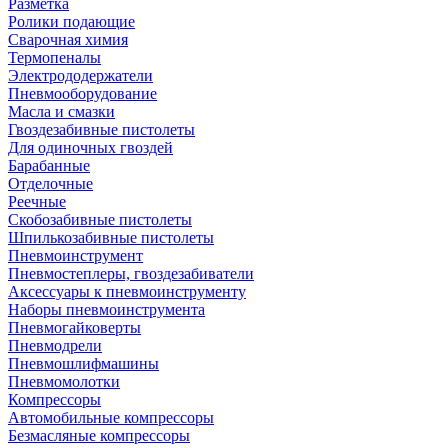
Разметка
Ролики подающие
Сварочная химия
Термопеналы
Электрододержатели
Пневмооборудование
Масла и смазки
Гвоздезабивные пистолеты
Для одиночных гвоздей
Барабанные
Отделочные
Реечные
Скобозабивные пистолеты
Шпилькозабивные пистолеты
Пневмоинструмент
Пневмостеплеры, гвоздезабиватели
Аксессуары к пневмоинструменту
Наборы пневмоинструмента
Пневмогайковерты
Пневмодрели
Пневмошлифмашины
Пневмомолотки
Компрессоры
Автомобильные компрессоры
Безмасляные компрессоры