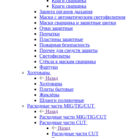
Краги сварщика
Краги сварщика
Защита органов дыхания
Маски с автоматическим светофильтром
Маски сварщика и защитные щитки
Очки защитные
Перчатки
Пластины защитные
Пожарная безопасность
Прочее для средств защиты
Светофильтры
Стёкла к маскам сварщика
Фартуки
Хозтовары
Назад
Хозтовары
Плиты бытовые
Жиклёры
Шланги поливочные
Расходные части MIG/TIG/CUT
Назад
Расходные части MIG/TIG/CUT
Расходные части CUT
Назад
Расходные части CUT