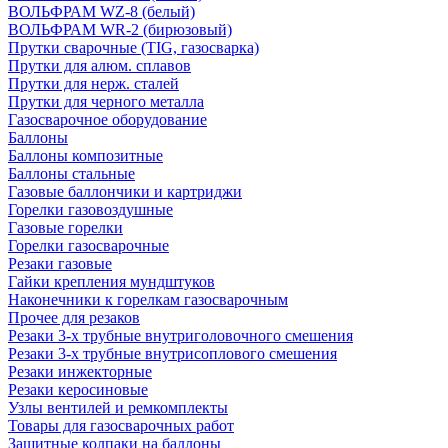
ВОЛЬФРАМ WZ-8 (белый)
ВОЛЬФРАМ WR-2 (бирюзовый)
Прутки сварочные (TIG, газосварка)
Прутки для алюм. сплавов
Прутки для нерж. сталей
Прутки для черного металла
Газосварочное оборудование
Баллоны
Баллоны композитные
Баллоны стальные
Газовые баллончики и картриджи
Горелки газовоздушные
Газовые горелки
Горелки газосварочные
Резаки газовые
Гайки крепления мундштуков
Наконечники к горелкам газосварочным
Прочее для резаков
Резаки 3-х трубные внутриголовочного смешения
Резаки 3-х трубные внутрисоплового смешения
Резаки инжекторные
Резаки керосиновые
Узлы вентилей и ремкомплекты
Товары для газосварочных работ
Защитные колпаки на баллоны