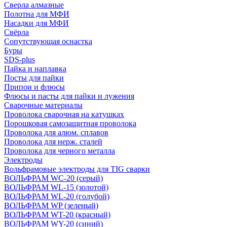
Сверла алмазные
Полотна для МФИ
Насадки для МФИ
Свёрла
Сопутствующая оснастка
Буры
SDS-plus
Пайка и наплавка
Посты для пайки
Припои и флюсы
Флюсы и пасты для пайки и лужения
Сварочные материалы
Проволока сварочная на катушках
Порошковая самозащитная проволока
Проволока для алюм. сплавов
Проволока для нерж. сталей
Проволока для черного металла
Электроды
Вольфрамовые электроды для TIG сварки
ВОЛЬФРАМ WC-20 (серый)
ВОЛЬФРАМ WL-15 (золотой)
ВОЛЬФРАМ WL-20 (голубой)
ВОЛЬФРАМ WP (зеленый)
ВОЛЬФРАМ WT-20 (красный)
ВОЛЬФРАМ WY-20 (синий)