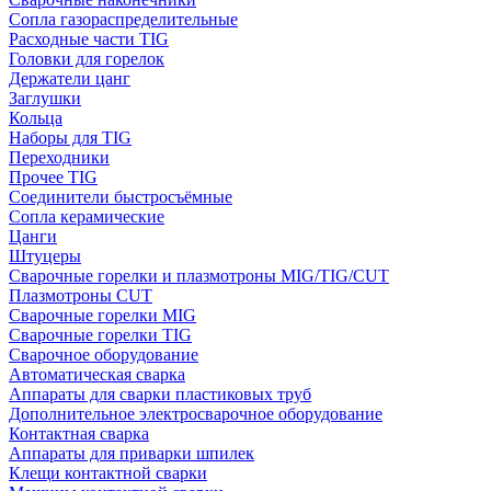
Сопла газораспределительные
Расходные части TIG
Головки для горелок
Держатели цанг
Заглушки
Кольца
Наборы для TIG
Переходники
Прочее TIG
Соединители быстросъёмные
Сопла керамические
Цанги
Штуцеры
Сварочные горелки и плазмотроны MIG/TIG/CUT
Плазмотроны CUT
Сварочные горелки MIG
Сварочные горелки TIG
Сварочное оборудование
Автоматическая сварка
Аппараты для сварки пластиковых труб
Дополнительное электросварочное оборудование
Контактная сварка
Аппараты для приварки шпилек
Клещи контактной сварки