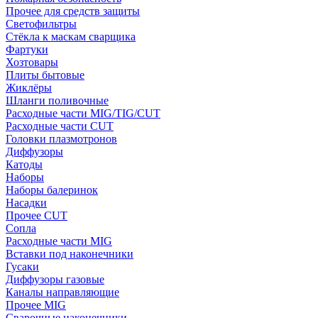
Прочее для средств защиты
Светофильтры
Стёкла к маскам сварщика
Фартуки
Хозтовары
Плиты бытовые
Жиклёры
Шланги поливочные
Расходные части MIG/TIG/CUT
Расходные части CUT
Головки плазмотронов
Диффузоры
Катоды
Наборы
Наборы балеринок
Насадки
Прочее CUT
Сопла
Расходные части MIG
Вставки под наконечники
Гусаки
Диффузоры газовые
Каналы направляющие
Прочее MIG
Сварочные наконечники