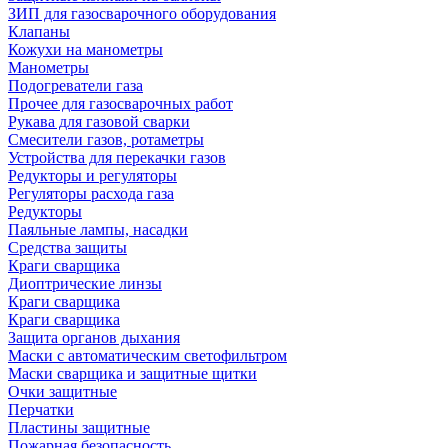
ЗИП для газосварочного оборудования
Клапаны
Кожухи на манометры
Манометры
Подогреватели газа
Прочее для газосварочных работ
Рукава для газовой сварки
Смесители газов, ротаметры
Устройства для перекачки газов
Редукторы и регуляторы
Регуляторы расхода газа
Редукторы
Паяльные лампы, насадки
Средства защиты
Краги сварщика
Диоптрические линзы
Краги сварщика
Краги сварщика
Защита органов дыхания
Маски с автоматическим светофильтром
Маски сварщика и защитные щитки
Очки защитные
Перчатки
Пластины защитные
Пожарная безопасность