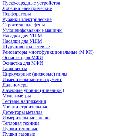
Пуско-зарядные устройства
Лобзики электрические
Перфораторы
Рубанки электрические
Строительные фены
Углошлифовальные машины
Насадки для УШМ
Насадки для УШМ
Шуруповерты сетевые
Реноваторы многофункциональные (МФИ)
Оснастка для МФИ
Оснастка для МФИ
Гайковерты
Циркулярные (дисковые) пилы
Измерительный инструмент
Дальномеры
Лазерные уровни (нивелиры)
Мультиметры
Тестеры напряжения
Уровни строительные
Детекторы металла
Измерительные клещи
Тепловая техника
Пушки тепловые
Пушки газовые