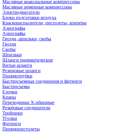
Масляные коаксиальные компрессоры
Масляные ременные компрессоры
Электродвигатели
Блоки подготовки воздуха
Краскораспылители, пистолеты, хопперы
Аэрографы
Аэрографы
Гвозди, шпильки, скобы
Гвозди
Скобы
Шпильки
Шланги пневматические
Витые шланги
Резиновые шланги
Пневмотрубки
Быстросъемные соединения и фитинги
Быстросъемы
Елочки
Краны
Переходники Х-образные
Резьбовые соединители
Тройники
Уголки
Фитинги
Пневмопистолеты