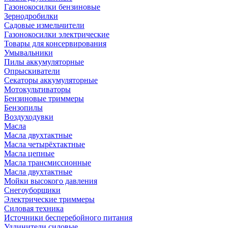
Газонокосилки бензиновые
Зернодробилки
Садовые измельчители
Газонокосилки электрические
Товары для консервирования
Умывальники
Пилы аккумуляторные
Опрыскиватели
Секаторы аккумуляторные
Мотокультиваторы
Бензиновые триммеры
Бензопилы
Воздуходувки
Масла
Масла двухтактные
Масла четырёхтактные
Масла цепные
Масла трансмиссионные
Масла двухтактные
Мойки высокого давления
Снегоуборщики
Электрические триммеры
Силовая техника
Источники бесперебойного питания
Удлинители силовые