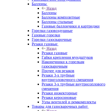
Баллоны
Назад
Баллоны
Баллоны композитные
Баллоны стальные
Газовые баллончики и картриджи
Горелки газовоздушные
Газовые горелки
Горелки газосварочные
Резаки газовые
Назад
Резаки газовые
Гайки крепления мундштуков
Наконечники к горелкам
газосварочным
Прочее для резаков
Резаки 3-х трубные
внутриголовочного смешения
Резаки 3-х трубные внутрисоплового
смешения
Резаки инжекторные
Резаки керосиновые
Узлы вентилей и ремкомплекты
Товары для газосварочных работ
Назад