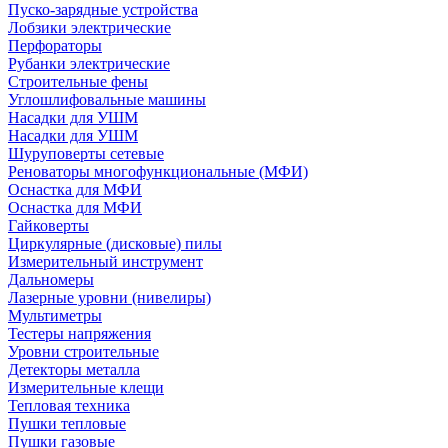
Пуско-зарядные устройства
Лобзики электрические
Перфораторы
Рубанки электрические
Строительные фены
Углошлифовальные машины
Насадки для УШМ
Насадки для УШМ
Шуруповерты сетевые
Реноваторы многофункциональные (МФИ)
Оснастка для МФИ
Оснастка для МФИ
Гайковерты
Циркулярные (дисковые) пилы
Измерительный инструмент
Дальномеры
Лазерные уровни (нивелиры)
Мультиметры
Тестеры напряжения
Уровни строительные
Детекторы металла
Измерительные клещи
Тепловая техника
Пушки тепловые
Пушки газовые