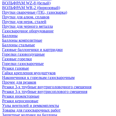
ВОЛЬФРАМ WZ-8 (белый)
ВОЛЬФРАМ WR-2 (бирюзовый)
Прутки сварочные (TIG, газосварка)
Прутки для алюм. сплавов
Прутки для нерж. сталей
Прутки для черного металла
Газосварочное оборудование
Баллоны
Баллоны композитные
Баллоны стальные
Газовые баллончики и картриджи
Горелки газовоздушные
Газовые горелки
Горелки газосварочные
Резаки газовые
Гайки крепления мундштуков
Наконечники к горелкам газосварочным
Прочее для резаков
Резаки 3-х трубные внутриголовочного смешения
Резаки 3-х трубные внутрисоплового смешения
Резаки инжекторные
Резаки керосиновые
Узлы вентилей и ремкомплекты
Товары для газосварочных работ
Защитные колпаки на баллоны