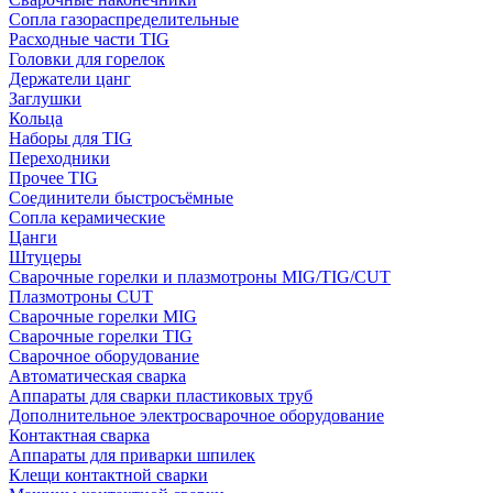
Сопла газораспределительные
Расходные части TIG
Головки для горелок
Держатели цанг
Заглушки
Кольца
Наборы для TIG
Переходники
Прочее TIG
Соединители быстросъёмные
Сопла керамические
Цанги
Штуцеры
Сварочные горелки и плазмотроны MIG/TIG/CUT
Плазмотроны CUT
Сварочные горелки MIG
Сварочные горелки TIG
Сварочное оборудование
Автоматическая сварка
Аппараты для сварки пластиковых труб
Дополнительное электросварочное оборудование
Контактная сварка
Аппараты для приварки шпилек
Клещи контактной сварки