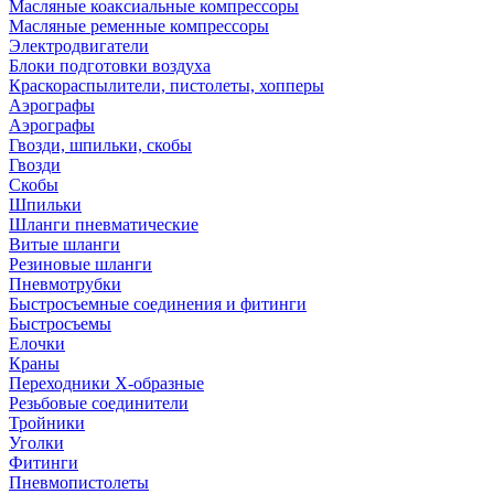
Масляные коаксиальные компрессоры
Масляные ременные компрессоры
Электродвигатели
Блоки подготовки воздуха
Краскораспылители, пистолеты, хопперы
Аэрографы
Аэрографы
Гвозди, шпильки, скобы
Гвозди
Скобы
Шпильки
Шланги пневматические
Витые шланги
Резиновые шланги
Пневмотрубки
Быстросъемные соединения и фитинги
Быстросъемы
Елочки
Краны
Переходники Х-образные
Резьбовые соединители
Тройники
Уголки
Фитинги
Пневмопистолеты