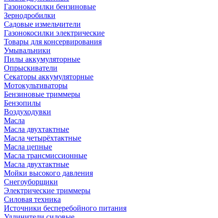
Газонокосилки бензиновые
Зернодробилки
Садовые измельчители
Газонокосилки электрические
Товары для консервирования
Умывальники
Пилы аккумуляторные
Опрыскиватели
Секаторы аккумуляторные
Мотокультиваторы
Бензиновые триммеры
Бензопилы
Воздуходувки
Масла
Масла двухтактные
Масла четырёхтактные
Масла цепные
Масла трансмиссионные
Масла двухтактные
Мойки высокого давления
Снегоуборщики
Электрические триммеры
Силовая техника
Источники бесперебойного питания
Удлинители силовые