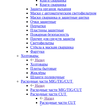
Краги сварщика
Краги сварщика
Защита органов дыхания
Маски с автоматическим светофильтром
Маски сварщика и защитные щитки
Очки защитные
Перчатки
Пластины защитные
Пожарная безопасность
Прочее для средств защиты
Светофильтры
Стёкла к маскам сварщика
Фартуки
Хозтовары
Назад
Хозтовары
Плиты бытовые
Жиклёры
Шланги поливочные
Расходные части MIG/TIG/CUT
Назад
Расходные части MIG/TIG/CUT
Расходные части CUT
Назад
Расходные части CUT