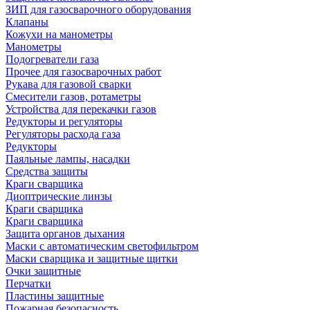
ЗИП для газосварочного оборудования
Клапаны
Кожухи на манометры
Манометры
Подогреватели газа
Прочее для газосварочных работ
Рукава для газовой сварки
Смесители газов, ротаметры
Устройства для перекачки газов
Редукторы и регуляторы
Регуляторы расхода газа
Редукторы
Паяльные лампы, насадки
Средства защиты
Краги сварщика
Диоптрические линзы
Краги сварщика
Краги сварщика
Защита органов дыхания
Маски с автоматическим светофильтром
Маски сварщика и защитные щитки
Очки защитные
Перчатки
Пластины защитные
Пожарная безопасность