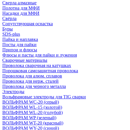
Сверла алмазные
Полотна для МФИ
Насадки для МФИ
Свёрла
Сопутствующая оснастка
Буры
SDS-plus
Пайка и наплавка
Посты для пайки
Припои и флюсы
Флюсы и пасты для пайки и лужения
Сварочные материалы
Проволока сварочная на катушках
Порошковая самозащитная проволока
Проволока для алюм. сплавов
Проволока для нерж. сталей
Проволока для черного металла
Электроды
Вольфрамовые электроды для TIG сварки
ВОЛЬФРАМ WC-20 (серый)
ВОЛЬФРАМ WL-15 (золотой)
ВОЛЬФРАМ WL-20 (голубой)
ВОЛЬФРАМ WP (зеленый)
ВОЛЬФРАМ WT-20 (красный)
ВОЛЬФРАМ WY-20 (синий)