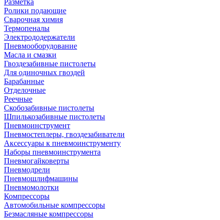
Разметка
Ролики подающие
Сварочная химия
Термопеналы
Электрододержатели
Пневмооборудование
Масла и смазки
Гвоздезабивные пистолеты
Для одиночных гвоздей
Барабанные
Отделочные
Реечные
Скобозабивные пистолеты
Шпилькозабивные пистолеты
Пневмоинструмент
Пневмостеплеры, гвоздезабиватели
Аксессуары к пневмоинструменту
Наборы пневмоинструмента
Пневмогайковерты
Пневмодрели
Пневмошлифмашины
Пневмомолотки
Компрессоры
Автомобильные компрессоры
Безмасляные компрессоры