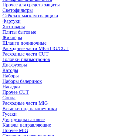
Прочее для средств защиты
Светофильтры
Стёкла к маскам сварщика
Фартуки
Хозтовары
Плиты бытовые
Жиклёры
Шланги поливочные
Расходные части MIG/TIG/CUT
Расходные части CUT
Головки плазмотронов
Диффузоры
Катоды
Наборы
Наборы балеринок
Насадки
Прочее CUT
Сопла
Расходные части MIG
Вставки под наконечники
Гусаки
Диффузоры газовые
Каналы направляющие
Прочее MIG
Сварочные наконечники