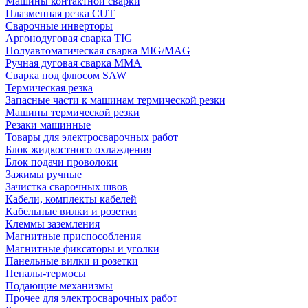
Машины контактной сварки
Плазменная резка CUT
Сварочные инверторы
Аргонодуговая сварка TIG
Полуавтоматическая сварка MIG/MAG
Ручная дуговая сварка MMA
Сварка под флюсом SAW
Термическая резка
Запасные части к машинам термической резки
Машины термической резки
Резаки машинные
Товары для электросварочных работ
Блок жидкостного охлаждения
Блок подачи проволоки
Зажимы ручные
Зачистка сварочных швов
Кабели, комплекты кабелей
Кабельные вилки и розетки
Клеммы заземления
Магнитные приспособления
Магнитные фиксаторы и уголки
Панельные вилки и розетки
Пеналы-термосы
Подающие механизмы
Прочее для электросварочных работ