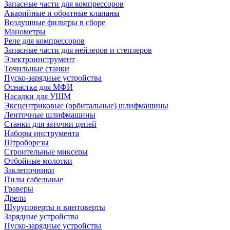
Запасные части для компрессоров
Аварийные и обратные клапаны
Воздушные фильтры в сборе
Манометры
Реле для компрессоров
Запасные части для нейлеров и степлеров
Электроинструмент
Точильные станки
Пуско-зарядные устройства
Оснастка для МФИ
Насадки для УШМ
Эксцентриковые (орбитальные) шлифмашины
Ленточные шлифмашины
Станки для заточки цепей
Наборы инструмента
Штроборезы
Строительные миксеры
Отбойные молотки
Заклепочники
Пилы сабельные
Граверы
Дрели
Шуруповерты и винтоверты
Зарядные устройства
Пуско-зарядные устройства