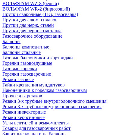
ВОЛЬФРАМ WZ-8 (белый)
ВОЛЬФРАМ WR-2 (бирюзовый)
Прутки сварочные (TIG, газосварка)
Прутки для алюм. сплавов
Прутки для нерж. сталей
Прутки для черного металла
Газосварочное оборудование
Баллоны
Баллоны композитные
Баллоны стальные
Газовые баллончики и картриджи
Горелки газовоздушные
Газовые горелки
Горелки газосварочные
Резаки газовые
Гайки крепления мундштуков
Наконечники к горелкам газосварочным
Прочее для резаков
Резаки 3-х трубные внутриголовочного смешения
Резаки 3-х трубные внутрисоплового смешения
Резаки инжекторные
Резаки керосиновые
Узлы вентилей и ремкомплекты
Товары для газосварочных работ
Защитные колпаки на баллоны