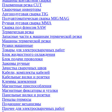
Машины контактной сварки
Плазменная резка CUT
Сварочные инверторы
Аргонодуговая сварка TIG
Полуавтоматическая сварка MIG/MAG
Ручная дуговая сварка MMA
Сварка под флюсом SAW
Термическая резка
Запасные части к машинам термической резки
Машины термической резки
Резаки машинные
Товары для электросварочных работ
Блок жидкостного охлаждения
Блок подачи проволоки
Зажимы ручные
Зачистка сварочных швов
Кабели, комплекты кабелей
Кабельные вилки и розетки
Клеммы заземления
Магнитные приспособления
Магнитные фиксаторы и уголки
Панельные вилки и розетки
Пеналы-термосы
Подающие механизмы
Прочее для электросварочных работ