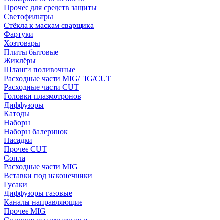
Прочее для средств защиты
Светофильтры
Стёкла к маскам сварщика
Фартуки
Хозтовары
Плиты бытовые
Жиклёры
Шланги поливочные
Расходные части MIG/TIG/CUT
Расходные части CUT
Головки плазмотронов
Диффузоры
Катоды
Наборы
Наборы балеринок
Насадки
Прочее CUT
Сопла
Расходные части MIG
Вставки под наконечники
Гусаки
Диффузоры газовые
Каналы направляющие
Прочее MIG
Сварочные наконечники