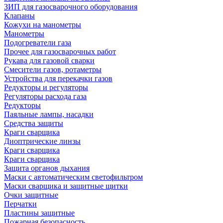
ЗИП для газосварочного оборудования
Клапаны
Кожухи на манометры
Манометры
Подогреватели газа
Прочее для газосварочных работ
Рукава для газовой сварки
Смесители газов, ротаметры
Устройства для перекачки газов
Редукторы и регуляторы
Регуляторы расхода газа
Редукторы
Паяльные лампы, насадки
Средства защиты
Краги сварщика
Диоптрические линзы
Краги сварщика
Краги сварщика
Защита органов дыхания
Маски с автоматическим светофильтром
Маски сварщика и защитные щитки
Очки защитные
Перчатки
Пластины защитные
Пожарная безопасность