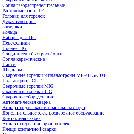
Сопла газораспределительные
Расходные части TIG
Головки для горелок
Держатели цанг
Заглушки
Кольца
Наборы для TIG
Переходники
Прочее TIG
Соединители быстросъёмные
Сопла керамические
Цанги
Штуцеры
Сварочные горелки и плазмотроны MIG/TIG/CUT
Плазмотроны CUT
Сварочные горелки MIG
Сварочные горелки TIG
Сварочное оборудование
Автоматическая сварка
Аппараты для сварки пластиковых труб
Дополнительное электросварочное оборудование
Контактная сварка
Аппараты для приварки шпилек
Клещи контактной сварки