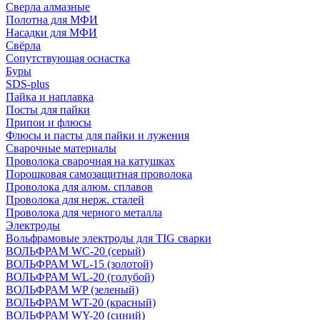
Сверла алмазные
Полотна для МФИ
Насадки для МФИ
Свёрла
Сопутствующая оснастка
Буры
SDS-plus
Пайка и наплавка
Посты для пайки
Припои и флюсы
Флюсы и пасты для пайки и лужения
Сварочные материалы
Проволока сварочная на катушках
Порошковая самозащитная проволока
Проволока для алюм. сплавов
Проволока для нерж. сталей
Проволока для черного металла
Электроды
Вольфрамовые электроды для TIG сварки
ВОЛЬФРАМ WC-20 (серый)
ВОЛЬФРАМ WL-15 (золотой)
ВОЛЬФРАМ WL-20 (голубой)
ВОЛЬФРАМ WP (зеленый)
ВОЛЬФРАМ WT-20 (красный)
ВОЛЬФРАМ WY-20 (синий)