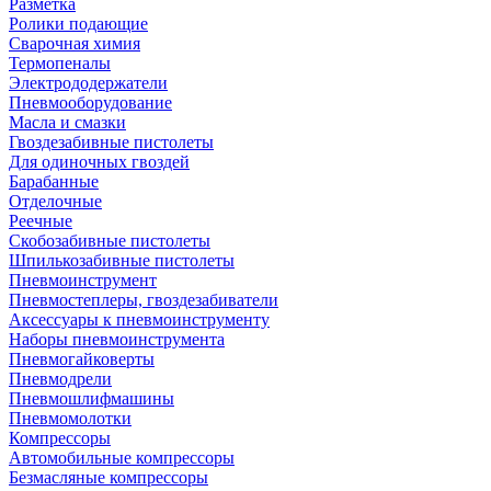
Разметка
Ролики подающие
Сварочная химия
Термопеналы
Электрододержатели
Пневмооборудование
Масла и смазки
Гвоздезабивные пистолеты
Для одиночных гвоздей
Барабанные
Отделочные
Реечные
Скобозабивные пистолеты
Шпилькозабивные пистолеты
Пневмоинструмент
Пневмостеплеры, гвоздезабиватели
Аксессуары к пневмоинструменту
Наборы пневмоинструмента
Пневмогайковерты
Пневмодрели
Пневмошлифмашины
Пневмомолотки
Компрессоры
Автомобильные компрессоры
Безмасляные компрессоры