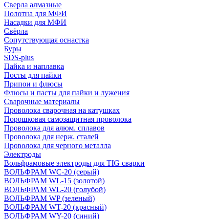
Сверла алмазные
Полотна для МФИ
Насадки для МФИ
Свёрла
Сопутствующая оснастка
Буры
SDS-plus
Пайка и наплавка
Посты для пайки
Припои и флюсы
Флюсы и пасты для пайки и лужения
Сварочные материалы
Проволока сварочная на катушках
Порошковая самозащитная проволока
Проволока для алюм. сплавов
Проволока для нерж. сталей
Проволока для черного металла
Электроды
Вольфрамовые электроды для TIG сварки
ВОЛЬФРАМ WC-20 (серый)
ВОЛЬФРАМ WL-15 (золотой)
ВОЛЬФРАМ WL-20 (голубой)
ВОЛЬФРАМ WP (зеленый)
ВОЛЬФРАМ WT-20 (красный)
ВОЛЬФРАМ WY-20 (синий)