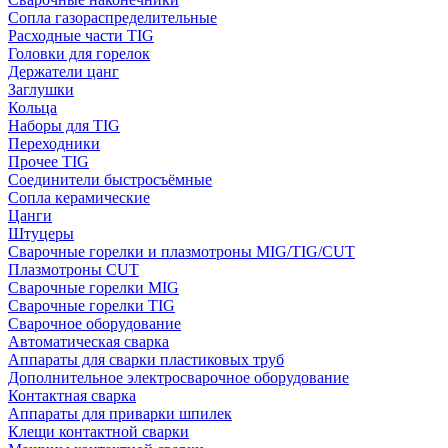
Сопла газораспределительные
Расходные части TIG
Головки для горелок
Держатели цанг
Заглушки
Кольца
Наборы для TIG
Переходники
Прочее TIG
Соединители быстросъёмные
Сопла керамические
Цанги
Штуцеры
Сварочные горелки и плазмотроны MIG/TIG/CUT
Плазмотроны CUT
Сварочные горелки MIG
Сварочные горелки TIG
Сварочное оборудование
Автоматическая сварка
Аппараты для сварки пластиковых труб
Дополнительное электросварочное оборудование
Контактная сварка
Аппараты для приварки шпилек
Клещи контактной сварки