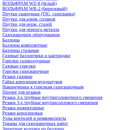
ВОЛЬФРАМ WZ-8 (белый)
ВОЛЬФРАМ WR-2 (бирюзовый)
Прутки сварочные (TIG, газосварка)
Прутки для алюм. сплавов
Прутки для нерж. сталей
Прутки для черного металла
Газосварочное оборудование
Баллоны
Баллоны композитные
Баллоны стальные
Газовые баллончики и картриджи
Горелки газовоздушные
Газовые горелки
Горелки газосварочные
Резаки газовые
Гайки крепления мундштуков
Наконечники к горелкам газосварочным
Прочее для резаков
Резаки 3-х трубные внутриголовочного смешения
Резаки 3-х трубные внутрисоплового смешения
Резаки инжекторные
Резаки керосиновые
Узлы вентилей и ремкомплекты
Товары для газосварочных работ
Защитные колпаки на баллоны