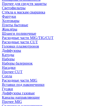
Прочее для средств защиты
Светофильтры
Стёкла к маскам сварщика
Фартуки
Хозтовары
Плиты бытовые
Жиклёры
Шланги поливочные
Расходные части MIG/TIG/CUT
Расходные части CUT
Головки плазмотронов
Диффузоры
Катоды
Наборы
Наборы балеринок
Насадки
Прочее CUT
Сопла
Расходные части MIG
Вставки под наконечники
Гусаки
Диффузоры газовые
Каналы направляющие
Прочее MIG
Сварочные наконечники