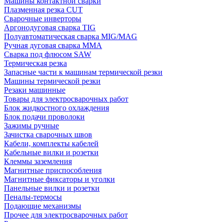
Машины контактной сварки
Плазменная резка CUT
Сварочные инверторы
Аргонодуговая сварка TIG
Полуавтоматическая сварка MIG/MAG
Ручная дуговая сварка MMA
Сварка под флюсом SAW
Термическая резка
Запасные части к машинам термической резки
Машины термической резки
Резаки машинные
Товары для электросварочных работ
Блок жидкостного охлаждения
Блок подачи проволоки
Зажимы ручные
Зачистка сварочных швов
Кабели, комплекты кабелей
Кабельные вилки и розетки
Клеммы заземления
Магнитные приспособления
Магнитные фиксаторы и уголки
Панельные вилки и розетки
Пеналы-термосы
Подающие механизмы
Прочее для электросварочных работ