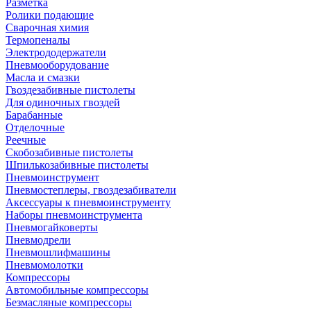
Разметка
Ролики подающие
Сварочная химия
Термопеналы
Электрододержатели
Пневмооборудование
Масла и смазки
Гвоздезабивные пистолеты
Для одиночных гвоздей
Барабанные
Отделочные
Реечные
Скобозабивные пистолеты
Шпилькозабивные пистолеты
Пневмоинструмент
Пневмостеплеры, гвоздезабиватели
Аксессуары к пневмоинструменту
Наборы пневмоинструмента
Пневмогайковерты
Пневмодрели
Пневмошлифмашины
Пневмомолотки
Компрессоры
Автомобильные компрессоры
Безмасляные компрессоры