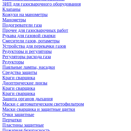
ЗИП для газосварочного оборудования
Клапаны
Кожухи на манометры
Манометры
Подогреватели газа
Прочее для газосварочных работ
Рукава для газовой сварки
Смесители газов, ротаметры
Устройства для перекачки газов
Редукторы и регуляторы
Регуляторы расхода газа
Редукторы
Паяльные лампы, насадки
Средства защиты
Краги сварщика
Диоптрические линзы
Краги сварщика
Краги сварщика
Защита органов дыхания
Маски с автоматическим светофильтром
Маски сварщика и защитные щитки
Очки защитные
Перчатки
Пластины защитные
Пожарная безопасность