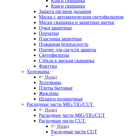
Краги сварщика
Краги сварщика
Защита органов дыхания
Маски с автоматическим светофильтром
Маски сварщика и защитные щитки
Очки защитные
Перчатки
Пластины защитные
Пожарная безопасность
Прочее для средств защиты
Светофильтры
Стёкла к маскам сварщика
Фартуки
Хозтовары
Назад
Хозтовары
Плиты бытовые
Жиклёры
Шланги поливочные
Расходные части MIG/TIG/CUT
Назад
Расходные части MIG/TIG/CUT
Расходные части CUT
Назад
Расходные части CUT