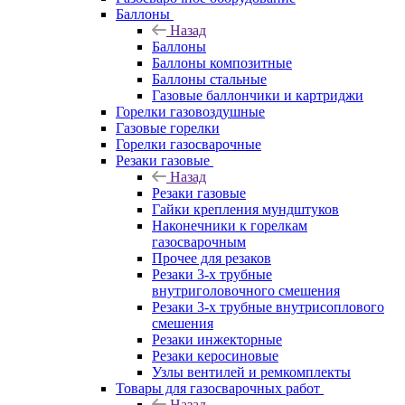
Баллоны
Назад
Баллоны
Баллоны композитные
Баллоны стальные
Газовые баллончики и картриджи
Горелки газовоздушные
Газовые горелки
Горелки газосварочные
Резаки газовые
Назад
Резаки газовые
Гайки крепления мундштуков
Наконечники к горелкам
газосварочным
Прочее для резаков
Резаки 3-х трубные
внутриголовочного смешения
Резаки 3-х трубные внутрисоплового
смешения
Резаки инжекторные
Резаки керосиновые
Узлы вентилей и ремкомплекты
Товары для газосварочных работ
Назад