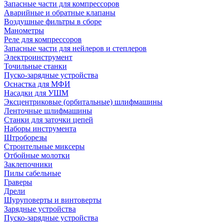
Запасные части для компрессоров
Аварийные и обратные клапаны
Воздушные фильтры в сборе
Манометры
Реле для компрессоров
Запасные части для нейлеров и степлеров
Электроинструмент
Точильные станки
Пуско-зарядные устройства
Оснастка для МФИ
Насадки для УШМ
Эксцентриковые (орбитальные) шлифмашины
Ленточные шлифмашины
Станки для заточки цепей
Наборы инструмента
Штроборезы
Строительные миксеры
Отбойные молотки
Заклепочники
Пилы сабельные
Граверы
Дрели
Шуруповерты и винтоверты
Зарядные устройства
Пуско-зарядные устройства