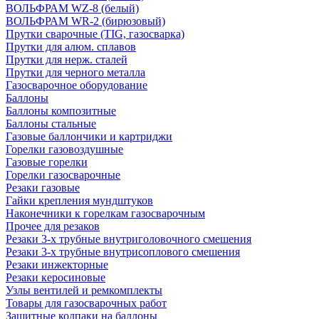
ВОЛЬФРАМ WZ-8 (белый)
ВОЛЬФРАМ WR-2 (бирюзовый)
Прутки сварочные (TIG, газосварка)
Прутки для алюм. сплавов
Прутки для нерж. сталей
Прутки для черного металла
Газосварочное оборудование
Баллоны
Баллоны композитные
Баллоны стальные
Газовые баллончики и картриджи
Горелки газовоздушные
Газовые горелки
Горелки газосварочные
Резаки газовые
Гайки крепления мундштуков
Наконечники к горелкам газосварочным
Прочее для резаков
Резаки 3-х трубные внутриголовочного смешения
Резаки 3-х трубные внутрисоплового смешения
Резаки инжекторные
Резаки керосиновые
Узлы вентилей и ремкомплекты
Товары для газосварочных работ
Защитные колпаки на баллоны