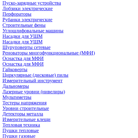
Пуско-зарядные устройства
Лобзики электрические
Перфораторы
Рубанки электрические
Строительные фены
Углошлифовальные машины
Насадки для УШМ
Насадки для УШМ
Шуруповерты сетевые
Реноваторы многофункциональные (МФИ)
Оснастка для МФИ
Оснастка для МФИ
Гайковерты
Циркулярные (дисковые) пилы
Измерительный инструмент
Дальномеры
Лазерные уровни (нивелиры)
Мультиметры
Тестеры напряжения
Уровни строительные
Детекторы металла
Измерительные клещи
Тепловая техника
Пушки тепловые
Пушки газовые