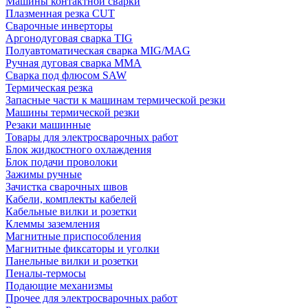
Машины контактной сварки
Плазменная резка CUT
Сварочные инверторы
Аргонодуговая сварка TIG
Полуавтоматическая сварка MIG/MAG
Ручная дуговая сварка MMA
Сварка под флюсом SAW
Термическая резка
Запасные части к машинам термической резки
Машины термической резки
Резаки машинные
Товары для электросварочных работ
Блок жидкостного охлаждения
Блок подачи проволоки
Зажимы ручные
Зачистка сварочных швов
Кабели, комплекты кабелей
Кабельные вилки и розетки
Клеммы заземления
Магнитные приспособления
Магнитные фиксаторы и уголки
Панельные вилки и розетки
Пеналы-термосы
Подающие механизмы
Прочее для электросварочных работ