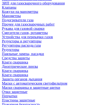
ЗИП для газосварочного оборудования
Клапаны
Кожухи на манометры
Манометры
Подогреватели газа
Прочее для газосварочных работ
Рукава для газовой сварки
Смесители газов, ротаметры
Устройства для перекачки газов
Редукторы и регуляторы
Регуляторы расхода газа
Редукторы
Паяльные лампы, насадки
Средства защиты
Краги сварщика
Диоптрические линзы
Краги сварщика
Краги сварщика
Защита органов дыхания
Маски с автоматическим светофильтром
Маски сварщика и защитные щитки
Очки защитные
Перчатки
Пластины защитные
Пожарная безопасность