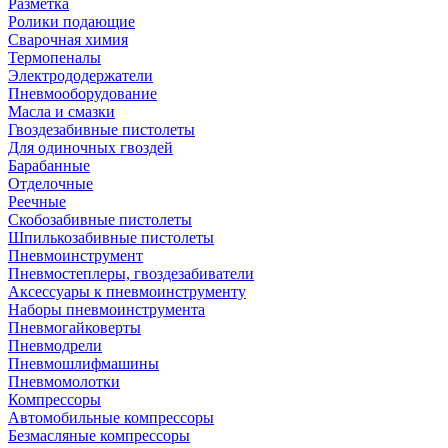
Разметка
Ролики подающие
Сварочная химия
Термопеналы
Электрододержатели
Пневмооборудование
Масла и смазки
Гвоздезабивные пистолеты
Для одиночных гвоздей
Барабанные
Отделочные
Реечные
Скобозабивные пистолеты
Шпилькозабивные пистолеты
Пневмоинструмент
Пневмостеплеры, гвоздезабиватели
Аксессуары к пневмоинструменту
Наборы пневмоинструмента
Пневмогайковерты
Пневмодрели
Пневмошлифмашины
Пневмомолотки
Компрессоры
Автомобильные компрессоры
Безмасляные компрессоры