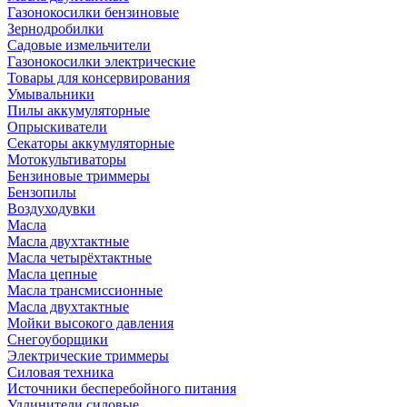
Газонокосилки бензиновые
Зернодробилки
Садовые измельчители
Газонокосилки электрические
Товары для консервирования
Умывальники
Пилы аккумуляторные
Опрыскиватели
Секаторы аккумуляторные
Мотокультиваторы
Бензиновые триммеры
Бензопилы
Воздуходувки
Масла
Масла двухтактные
Масла четырёхтактные
Масла цепные
Масла трансмиссионные
Масла двухтактные
Мойки высокого давления
Снегоуборщики
Электрические триммеры
Силовая техника
Источники бесперебойного питания
Удлинители силовые