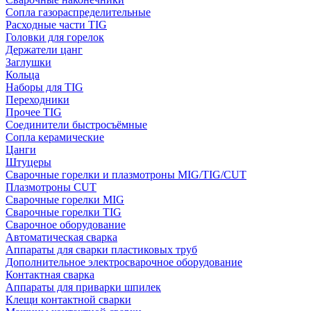
Сопла газораспределительные
Расходные части TIG
Головки для горелок
Держатели цанг
Заглушки
Кольца
Наборы для TIG
Переходники
Прочее TIG
Соединители быстросъёмные
Сопла керамические
Цанги
Штуцеры
Сварочные горелки и плазмотроны MIG/TIG/CUT
Плазмотроны CUT
Сварочные горелки MIG
Сварочные горелки TIG
Сварочное оборудование
Автоматическая сварка
Аппараты для сварки пластиковых труб
Дополнительное электросварочное оборудование
Контактная сварка
Аппараты для приварки шпилек
Клещи контактной сварки