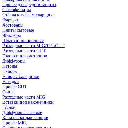
Прочее для средств защиты
Светофильтры
Стёкла к маскам сварщика
Фартуки
Хозтовары
Плиты бытовые
Жиклёры
Шланги поливочные
Расходные части MIG/TIG/CUT
Расходные части CUT
Головки плазмотронов
Диффузоры
Катоды
Наборы
Наборы балеринок
Насадки
Прочее CUT
Сопла
Расходные части MIG
Вставки под наконечники
Гусаки
Диффузоры газовые
Каналы направляющие
Прочее MIG
Сварочные наконечники