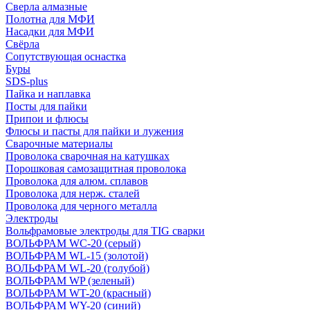
Сверла алмазные
Полотна для МФИ
Насадки для МФИ
Свёрла
Сопутствующая оснастка
Буры
SDS-plus
Пайка и наплавка
Посты для пайки
Припои и флюсы
Флюсы и пасты для пайки и лужения
Сварочные материалы
Проволока сварочная на катушках
Порошковая самозащитная проволока
Проволока для алюм. сплавов
Проволока для нерж. сталей
Проволока для черного металла
Электроды
Вольфрамовые электроды для TIG сварки
ВОЛЬФРАМ WC-20 (серый)
ВОЛЬФРАМ WL-15 (золотой)
ВОЛЬФРАМ WL-20 (голубой)
ВОЛЬФРАМ WP (зеленый)
ВОЛЬФРАМ WT-20 (красный)
ВОЛЬФРАМ WY-20 (синий)