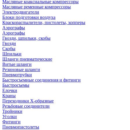
Масляные коаксиальные компрессоры
Масляные ременные компрессоры
Электродвигатели
Блоки подготовки воздуха
Краскораспылители, пистолеты, хопперы
Аэрографы
Аэрографы
Гвозди, шпильки, скобы
Гвозди
Скобы
Шпильки
Шланги пневматические
Витые шланги
Резиновые шланги
Пневмотрубки
Быстросъемные соединения и фитинги
Быстросъемы
Елочки
Краны
Переходники Х-образные
Резьбовые соединители
Тройники
Уголки
Фитинги
Пневмопистолеты