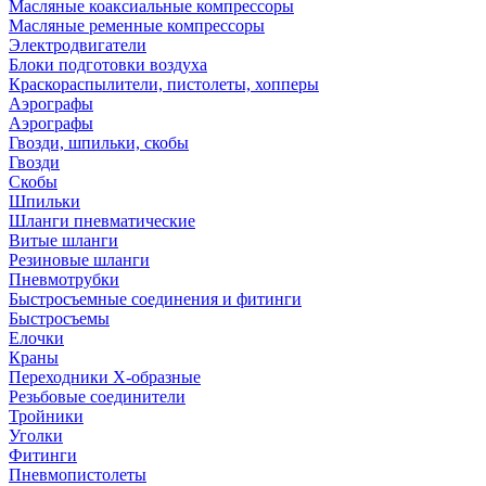
Масляные коаксиальные компрессоры
Масляные ременные компрессоры
Электродвигатели
Блоки подготовки воздуха
Краскораспылители, пистолеты, хопперы
Аэрографы
Аэрографы
Гвозди, шпильки, скобы
Гвозди
Скобы
Шпильки
Шланги пневматические
Витые шланги
Резиновые шланги
Пневмотрубки
Быстросъемные соединения и фитинги
Быстросъемы
Елочки
Краны
Переходники Х-образные
Резьбовые соединители
Тройники
Уголки
Фитинги
Пневмопистолеты