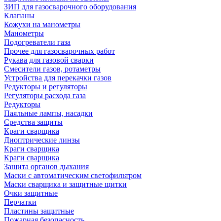
ЗИП для газосварочного оборудования
Клапаны
Кожухи на манометры
Манометры
Подогреватели газа
Прочее для газосварочных работ
Рукава для газовой сварки
Смесители газов, ротаметры
Устройства для перекачки газов
Редукторы и регуляторы
Регуляторы расхода газа
Редукторы
Паяльные лампы, насадки
Средства защиты
Краги сварщика
Диоптрические линзы
Краги сварщика
Краги сварщика
Защита органов дыхания
Маски с автоматическим светофильтром
Маски сварщика и защитные щитки
Очки защитные
Перчатки
Пластины защитные
Пожарная безопасность