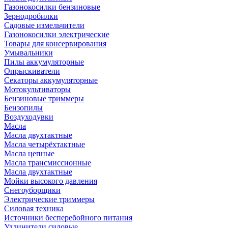
Газонокосилки бензиновые
Зернодробилки
Садовые измельчители
Газонокосилки электрические
Товары для консервирования
Умывальники
Пилы аккумуляторные
Опрыскиватели
Секаторы аккумуляторные
Мотокультиваторы
Бензиновые триммеры
Бензопилы
Воздуходувки
Масла
Масла двухтактные
Масла четырёхтактные
Масла цепные
Масла трансмиссионные
Масла двухтактные
Мойки высокого давления
Снегоуборщики
Электрические триммеры
Силовая техника
Источники бесперебойного питания
Удлинители силовые