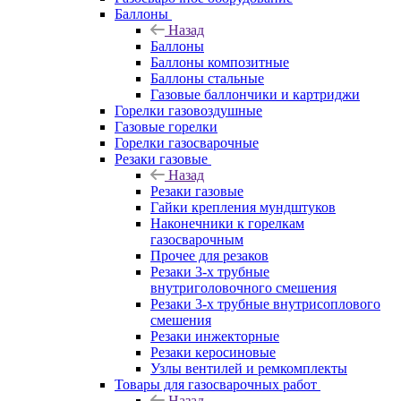
Баллоны
Назад
Баллоны
Баллоны композитные
Баллоны стальные
Газовые баллончики и картриджи
Горелки газовоздушные
Газовые горелки
Горелки газосварочные
Резаки газовые
Назад
Резаки газовые
Гайки крепления мундштуков
Наконечники к горелкам
газосварочным
Прочее для резаков
Резаки 3-х трубные
внутриголовочного смешения
Резаки 3-х трубные внутрисоплового
смешения
Резаки инжекторные
Резаки керосиновые
Узлы вентилей и ремкомплекты
Товары для газосварочных работ
Назад