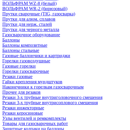
ВОЛЬФРАМ WZ-8 (белый)
ВОЛЬФРАМ WR-2 (бирюзовый)
Прутки сварочные (TIG, газосварка)
Прутки для алюм. сплавов
Прутки для нерж. сталей
Прутки для черного металла
Газосварочное оборудование
Баллоны
Баллоны композитные
Баллоны стальные
Газовые баллончики и картриджи
Горелки газовоздушные
Газовые горелки
Горелки газосварочные
Резаки газовые
Гайки крепления мундштуков
Наконечники к горелкам газосварочным
Прочее для резаков
Резаки 3-х трубные внутриголовочного смешения
Резаки 3-х трубные внутрисоплового смешения
Резаки инжекторные
Резаки керосиновые
Узлы вентилей и ремкомплекты
Товары для газосварочных работ
Защитные колпаки на баллоны