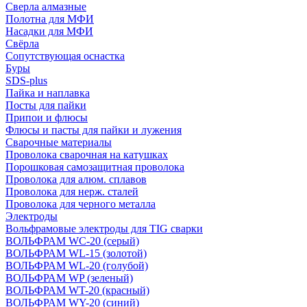
Сверла алмазные
Полотна для МФИ
Насадки для МФИ
Свёрла
Сопутствующая оснастка
Буры
SDS-plus
Пайка и наплавка
Посты для пайки
Припои и флюсы
Флюсы и пасты для пайки и лужения
Сварочные материалы
Проволока сварочная на катушках
Порошковая самозащитная проволока
Проволока для алюм. сплавов
Проволока для нерж. сталей
Проволока для черного металла
Электроды
Вольфрамовые электроды для TIG сварки
ВОЛЬФРАМ WC-20 (серый)
ВОЛЬФРАМ WL-15 (золотой)
ВОЛЬФРАМ WL-20 (голубой)
ВОЛЬФРАМ WP (зеленый)
ВОЛЬФРАМ WT-20 (красный)
ВОЛЬФРАМ WY-20 (синий)