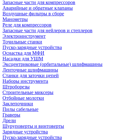
Запасные части для компрессоров
Аварийные и обратные клапаны
Воздушные фильтры в сборе
Манометры
Реле для компрессоров
Запасные части для нейлеров и степлеров
Электроинструмент
Точильные станки
Пуско-зарядные устройства
Оснастка для МФИ
Насадки для УШМ
Эксцентриковые (орбитальные) шлифмашины
Ленточные шлифмашины
Станки для заточки цепей
Наборы инструмента
Штроборезы
Строительные миксеры
Отбойные молотки
Заклепочники
Пилы сабельные
Граверы
Дрели
Шуруповерты и винтоверты
Зарядные устройства
Пуско-зарядные устройства