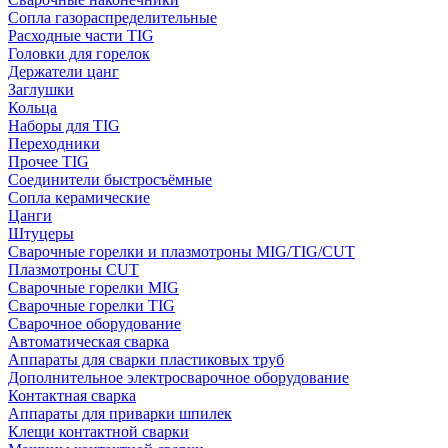
Сопла газораспределительные
Расходные части TIG
Головки для горелок
Держатели цанг
Заглушки
Кольца
Наборы для TIG
Переходники
Прочее TIG
Соединители быстросъёмные
Сопла керамические
Цанги
Штуцеры
Сварочные горелки и плазмотроны MIG/TIG/CUT
Плазмотроны CUT
Сварочные горелки MIG
Сварочные горелки TIG
Сварочное оборудование
Автоматическая сварка
Аппараты для сварки пластиковых труб
Дополнительное электросварочное оборудование
Контактная сварка
Аппараты для приварки шпилек
Клещи контактной сварки