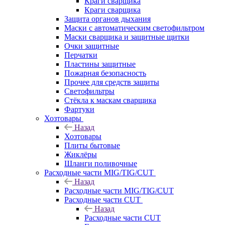
Краги сварщика
Краги сварщика
Защита органов дыхания
Маски с автоматическим светофильтром
Маски сварщика и защитные щитки
Очки защитные
Перчатки
Пластины защитные
Пожарная безопасность
Прочее для средств защиты
Светофильтры
Стёкла к маскам сварщика
Фартуки
Хозтовары
Назад
Хозтовары
Плиты бытовые
Жиклёры
Шланги поливочные
Расходные части MIG/TIG/CUT
Назад
Расходные части MIG/TIG/CUT
Расходные части CUT
Назад
Расходные части CUT