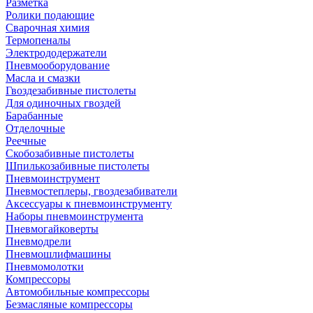
Разметка
Ролики подающие
Сварочная химия
Термопеналы
Электрододержатели
Пневмооборудование
Масла и смазки
Гвоздезабивные пистолеты
Для одиночных гвоздей
Барабанные
Отделочные
Реечные
Скобозабивные пистолеты
Шпилькозабивные пистолеты
Пневмоинструмент
Пневмостеплеры, гвоздезабиватели
Аксессуары к пневмоинструменту
Наборы пневмоинструмента
Пневмогайковерты
Пневмодрели
Пневмошлифмашины
Пневмомолотки
Компрессоры
Автомобильные компрессоры
Безмасляные компрессоры