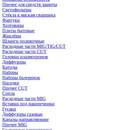
Прочее для средств защиты
Светофильтры
Стёкла к маскам сварщика
Фартуки
Хозтовары
Плиты бытовые
Жиклёры
Шланги поливочные
Расходные части MIG/TIG/CUT
Расходные части CUT
Головки плазмотронов
Диффузоры
Катоды
Наборы
Наборы балеринок
Насадки
Прочее CUT
Сопла
Расходные части MIG
Вставки под наконечники
Гусаки
Диффузоры газовые
Каналы направляющие
Прочее MIG
Сварочные наконечники