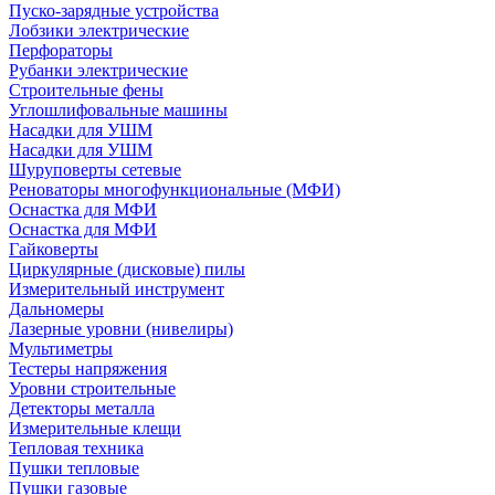
Пуско-зарядные устройства
Лобзики электрические
Перфораторы
Рубанки электрические
Строительные фены
Углошлифовальные машины
Насадки для УШМ
Насадки для УШМ
Шуруповерты сетевые
Реноваторы многофункциональные (МФИ)
Оснастка для МФИ
Оснастка для МФИ
Гайковерты
Циркулярные (дисковые) пилы
Измерительный инструмент
Дальномеры
Лазерные уровни (нивелиры)
Мультиметры
Тестеры напряжения
Уровни строительные
Детекторы металла
Измерительные клещи
Тепловая техника
Пушки тепловые
Пушки газовые