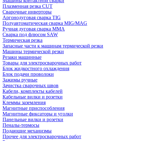
Машины контактной сварки
Плазменная резка CUT
Сварочные инверторы
Аргонодуговая сварка TIG
Полуавтоматическая сварка MIG/MAG
Ручная дуговая сварка MMA
Сварка под флюсом SAW
Термическая резка
Запасные части к машинам термической резки
Машины термической резки
Резаки машинные
Товары для электросварочных работ
Блок жидкостного охлаждения
Блок подачи проволоки
Зажимы ручные
Зачистка сварочных швов
Кабели, комплекты кабелей
Кабельные вилки и розетки
Клеммы заземления
Магнитные приспособления
Магнитные фиксаторы и уголки
Панельные вилки и розетки
Пеналы-термосы
Подающие механизмы
Прочее для электросварочных работ