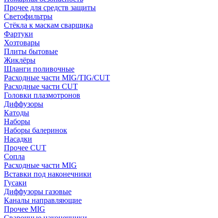
Прочее для средств защиты
Светофильтры
Стёкла к маскам сварщика
Фартуки
Хозтовары
Плиты бытовые
Жиклёры
Шланги поливочные
Расходные части MIG/TIG/CUT
Расходные части CUT
Головки плазмотронов
Диффузоры
Катоды
Наборы
Наборы балеринок
Насадки
Прочее CUT
Сопла
Расходные части MIG
Вставки под наконечники
Гусаки
Диффузоры газовые
Каналы направляющие
Прочее MIG
Сварочные наконечники