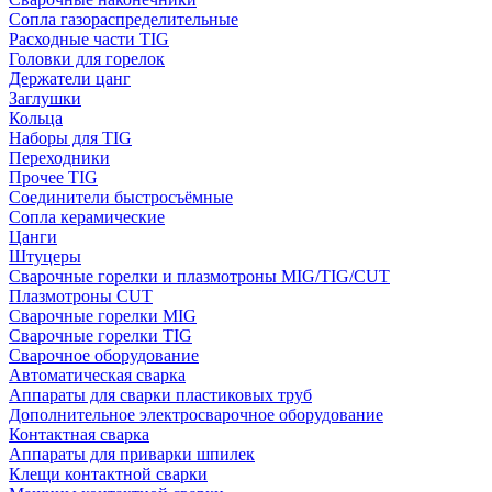
Сопла газораспределительные
Расходные части TIG
Головки для горелок
Держатели цанг
Заглушки
Кольца
Наборы для TIG
Переходники
Прочее TIG
Соединители быстросъёмные
Сопла керамические
Цанги
Штуцеры
Сварочные горелки и плазмотроны MIG/TIG/CUT
Плазмотроны CUT
Сварочные горелки MIG
Сварочные горелки TIG
Сварочное оборудование
Автоматическая сварка
Аппараты для сварки пластиковых труб
Дополнительное электросварочное оборудование
Контактная сварка
Аппараты для приварки шпилек
Клещи контактной сварки