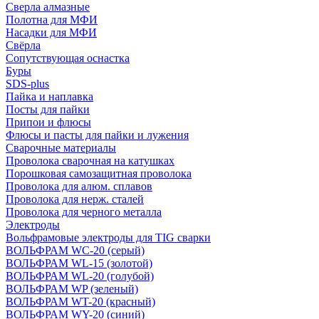
Сверла алмазные
Полотна для МФИ
Насадки для МФИ
Свёрла
Сопутствующая оснастка
Буры
SDS-plus
Пайка и наплавка
Посты для пайки
Припои и флюсы
Флюсы и пасты для пайки и лужения
Сварочные материалы
Проволока сварочная на катушках
Порошковая самозащитная проволока
Проволока для алюм. сплавов
Проволока для нерж. сталей
Проволока для черного металла
Электроды
Вольфрамовые электроды для TIG сварки
ВОЛЬФРАМ WC-20 (серый)
ВОЛЬФРАМ WL-15 (золотой)
ВОЛЬФРАМ WL-20 (голубой)
ВОЛЬФРАМ WP (зеленый)
ВОЛЬФРАМ WT-20 (красный)
ВОЛЬФРАМ WY-20 (синий)