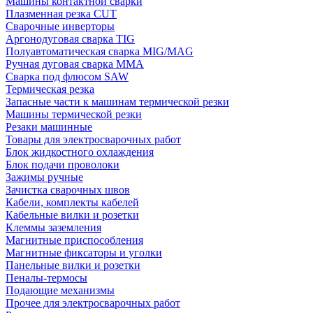
Машины контактной сварки
Плазменная резка CUT
Сварочные инверторы
Аргонодуговая сварка TIG
Полуавтоматическая сварка MIG/MAG
Ручная дуговая сварка MMA
Сварка под флюсом SAW
Термическая резка
Запасные части к машинам термической резки
Машины термической резки
Резаки машинные
Товары для электросварочных работ
Блок жидкостного охлаждения
Блок подачи проволоки
Зажимы ручные
Зачистка сварочных швов
Кабели, комплекты кабелей
Кабельные вилки и розетки
Клеммы заземления
Магнитные приспособления
Магнитные фиксаторы и уголки
Панельные вилки и розетки
Пеналы-термосы
Подающие механизмы
Прочее для электросварочных работ