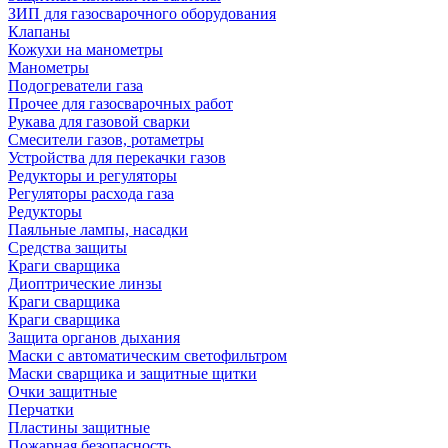
ЗИП для газосварочного оборудования
Клапаны
Кожухи на манометры
Манометры
Подогреватели газа
Прочее для газосварочных работ
Рукава для газовой сварки
Смесители газов, ротаметры
Устройства для перекачки газов
Редукторы и регуляторы
Регуляторы расхода газа
Редукторы
Паяльные лампы, насадки
Средства защиты
Краги сварщика
Диоптрические линзы
Краги сварщика
Краги сварщика
Защита органов дыхания
Маски с автоматическим светофильтром
Маски сварщика и защитные щитки
Очки защитные
Перчатки
Пластины защитные
Пожарная безопасность