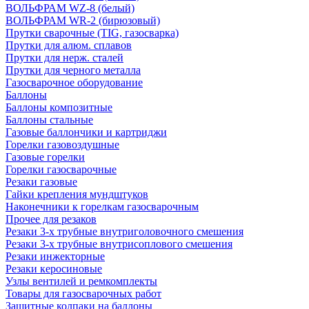
ВОЛЬФРАМ WZ-8 (белый)
ВОЛЬФРАМ WR-2 (бирюзовый)
Прутки сварочные (TIG, газосварка)
Прутки для алюм. сплавов
Прутки для нерж. сталей
Прутки для черного металла
Газосварочное оборудование
Баллоны
Баллоны композитные
Баллоны стальные
Газовые баллончики и картриджи
Горелки газовоздушные
Газовые горелки
Горелки газосварочные
Резаки газовые
Гайки крепления мундштуков
Наконечники к горелкам газосварочным
Прочее для резаков
Резаки 3-х трубные внутриголовочного смешения
Резаки 3-х трубные внутрисоплового смешения
Резаки инжекторные
Резаки керосиновые
Узлы вентилей и ремкомплекты
Товары для газосварочных работ
Защитные колпаки на баллоны