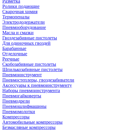
Разметка
Ролики подающие
Сварочная химия
Термопеналы
Электрододержатели
Пневмооборудование
Масла и смазки
Гвоздезабивные пистолеты
Для одиночных гвоздей
Барабанные
Отделочные
Реечные
Скобозабивные пистолеты
Шпилькозабивные пистолеты
Пневмоинструмент
Пневмостеплеры, гвоздезабиватели
Аксессуары к пневмоинструменту
Наборы пневмоинструмента
Пневмогайковерты
Пневмодрели
Пневмошлифмашины
Пневмомолотки
Компрессоры
Автомобильные компрессоры
Безмасляные компрессоры