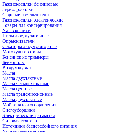
Газонокосилки бензиновые
Зернодробилки
Садовые измельчители
Газонокосилки электрические
Товары для консервирования
Умывальники
Пилы аккумуляторные
Опрыскиватели
Секаторы аккумуляторные
Мотокультиваторы
Бензиновые триммеры
Бензопилы
Воздуходувки
Масла
Масла двухтактные
Масла четырёхтактные
Масла цепные
Масла трансмиссионные
Масла двухтактные
Мойки высокого давления
Снегоуборщики
Электрические триммеры
Силовая техника
Источники бесперебойного питания
Удлинители силовые