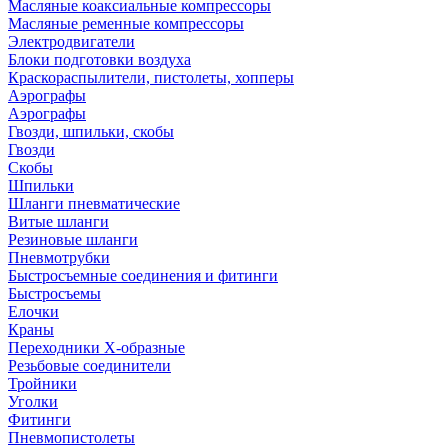
Масляные коаксиальные компрессоры
Масляные ременные компрессоры
Электродвигатели
Блоки подготовки воздуха
Краскораспылители, пистолеты, хопперы
Аэрографы
Аэрографы
Гвозди, шпильки, скобы
Гвозди
Скобы
Шпильки
Шланги пневматические
Витые шланги
Резиновые шланги
Пневмотрубки
Быстросъемные соединения и фитинги
Быстросъемы
Елочки
Краны
Переходники Х-образные
Резьбовые соединители
Тройники
Уголки
Фитинги
Пневмопистолеты