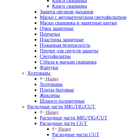
Краги сварщика
Краги сварщика
Защита органов дыхания
Маски с автоматическим светофильтром
Маски сварщика и защитные щитки
Очки защитные
Перчатки
Пластины защитные
Пожарная безопасность
Прочее для средств защиты
Светофильтры
Стёкла к маскам сварщика
Фартуки
Хозтовары
Назад
Хозтовары
Плиты бытовые
Жиклёры
Шланги поливочные
Расходные части MIG/TIG/CUT
Назад
Расходные части MIG/TIG/CUT
Расходные части CUT
Назад
Расходные части CUT