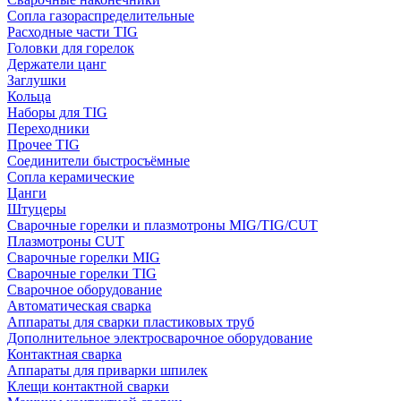
Сопла газораспределительные
Расходные части TIG
Головки для горелок
Держатели цанг
Заглушки
Кольца
Наборы для TIG
Переходники
Прочее TIG
Соединители быстросъёмные
Сопла керамические
Цанги
Штуцеры
Сварочные горелки и плазмотроны MIG/TIG/CUT
Плазмотроны CUT
Сварочные горелки MIG
Сварочные горелки TIG
Сварочное оборудование
Автоматическая сварка
Аппараты для сварки пластиковых труб
Дополнительное электросварочное оборудование
Контактная сварка
Аппараты для приварки шпилек
Клещи контактной сварки