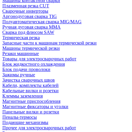
Машины контактной сварки
Плазменная резка CUT
Сварочные инверторы
Аргонодуговая сварка TIG
Полуавтоматическая сварка MIG/MAG
Ручная дуговая сварка MMA
Сварка под флюсом SAW
Термическая резка
Запасные части к машинам термической резки
Машины термической резки
Резаки машинные
Товары для электросварочных работ
Блок жидкостного охлаждения
Блок подачи проволоки
Зажимы ручные
Зачистка сварочных швов
Кабели, комплекты кабелей
Кабельные вилки и розетки
Клеммы заземления
Магнитные приспособления
Магнитные фиксаторы и уголки
Панельные вилки и розетки
Пеналы-термосы
Подающие механизмы
Прочее для электросварочных работ