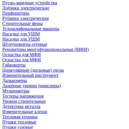
Пуско-зарядные устройства
Лобзики электрические
Перфораторы
Рубанки электрические
Строительные фены
Углошлифовальные машины
Насадки для УШМ
Насадки для УШМ
Шуруповерты сетевые
Реноваторы многофункциональные (МФИ)
Оснастка для МФИ
Оснастка для МФИ
Гайковерты
Циркулярные (дисковые) пилы
Измерительный инструмент
Дальномеры
Лазерные уровни (нивелиры)
Мультиметры
Тестеры напряжения
Уровни строительные
Детекторы металла
Измерительные клещи
Тепловая техника
Пушки тепловые
Пушки газовые