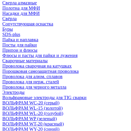
Сверла алмазные
Полотна для МФИ
Насадки для МФИ
Свёрла
Сопутствующая оснастка
Буры
SDS-plus
Пайка и наплавка
Посты для пайки
Припои и флюсы
Флюсы и пасты для пайки и лужения
Сварочные материалы
Проволока сварочная на катушках
Порошковая самозащитная проволока
Проволока для алюм. сплавов
Проволока для нерж. сталей
Проволока для черного металла
Электроды
Вольфрамовые электроды для TIG сварки
ВОЛЬФРАМ WC-20 (серый)
ВОЛЬФРАМ WL-15 (золотой)
ВОЛЬФРАМ WL-20 (голубой)
ВОЛЬФРАМ WP (зеленый)
ВОЛЬФРАМ WT-20 (красный)
ВОЛЬФРАМ WY-20 (синий)