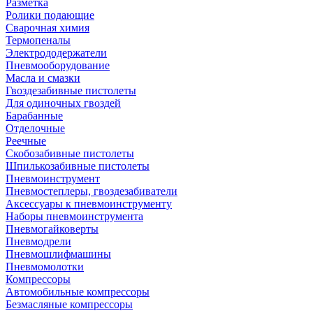
Разметка
Ролики подающие
Сварочная химия
Термопеналы
Электрододержатели
Пневмооборудование
Масла и смазки
Гвоздезабивные пистолеты
Для одиночных гвоздей
Барабанные
Отделочные
Реечные
Скобозабивные пистолеты
Шпилькозабивные пистолеты
Пневмоинструмент
Пневмостеплеры, гвоздезабиватели
Аксессуары к пневмоинструменту
Наборы пневмоинструмента
Пневмогайковерты
Пневмодрели
Пневмошлифмашины
Пневмомолотки
Компрессоры
Автомобильные компрессоры
Безмасляные компрессоры