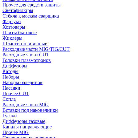
Прочее для средств защиты
Светофильтры
Стёкла к маскам сварщика
Фартуки
Хозтовары
Плиты бытовые
Жиклёры
Шланги поливочные
Расходные части MIG/TIG/CUT
Расходные части CUT
Головки плазмотронов
Диффузоры
Катоды
Наборы
Наборы балеринок
Насадки
Прочее CUT
Сопла
Расходные части MIG
Вставки под наконечники
Гусаки
Диффузоры газовые
Каналы направляющие
Прочее MIG
Сварочные наконечники