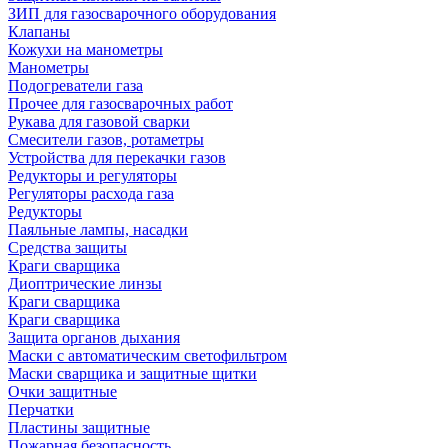
ЗИП для газосварочного оборудования
Клапаны
Кожухи на манометры
Манометры
Подогреватели газа
Прочее для газосварочных работ
Рукава для газовой сварки
Смесители газов, ротаметры
Устройства для перекачки газов
Редукторы и регуляторы
Регуляторы расхода газа
Редукторы
Паяльные лампы, насадки
Средства защиты
Краги сварщика
Диоптрические линзы
Краги сварщика
Краги сварщика
Защита органов дыхания
Маски с автоматическим светофильтром
Маски сварщика и защитные щитки
Очки защитные
Перчатки
Пластины защитные
Пожарная безопасность