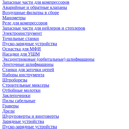
Запасные части для компрессоров
Аварийные и обратные клапаны
Воздушные фильтры в сборе
Манометры
Реле для компрессоров
Запасные части для нейлеров и степлеров
Электроинструмент
Точильные станки
Пуско-зарядные устройства
Оснастка для МФИ
Насадки для УШМ
Эксцентриковые (орбитальные) шлифмашины
Ленточные шлифмашины
Станки для заточки цепей
Наборы инструмента
Штроборезы
Строительные миксеры
Отбойные молотки
Заклепочники
Пилы сабельные
Граверы
Дрели
Шуруповерты и винтоверты
Зарядные устройства
Пуско-зарядные устройства