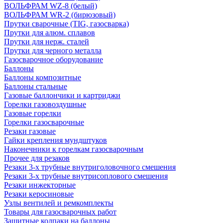
ВОЛЬФРАМ WZ-8 (белый)
ВОЛЬФРАМ WR-2 (бирюзовый)
Прутки сварочные (TIG, газосварка)
Прутки для алюм. сплавов
Прутки для нерж. сталей
Прутки для черного металла
Газосварочное оборудование
Баллоны
Баллоны композитные
Баллоны стальные
Газовые баллончики и картриджи
Горелки газовоздушные
Газовые горелки
Горелки газосварочные
Резаки газовые
Гайки крепления мундштуков
Наконечники к горелкам газосварочным
Прочее для резаков
Резаки 3-х трубные внутриголовочного смешения
Резаки 3-х трубные внутрисоплового смешения
Резаки инжекторные
Резаки керосиновые
Узлы вентилей и ремкомплекты
Товары для газосварочных работ
Защитные колпаки на баллоны