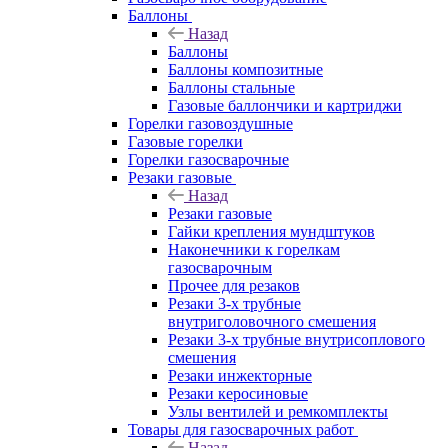
Баллоны
Назад
Баллоны
Баллоны композитные
Баллоны стальные
Газовые баллончики и картриджи
Горелки газовоздушные
Газовые горелки
Горелки газосварочные
Резаки газовые
Назад
Резаки газовые
Гайки крепления мундштуков
Наконечники к горелкам
газосварочным
Прочее для резаков
Резаки 3-х трубные
внутриголовочного смешения
Резаки 3-х трубные внутрисоплового
смешения
Резаки инжекторные
Резаки керосиновые
Узлы вентилей и ремкомплекты
Товары для газосварочных работ
Назад