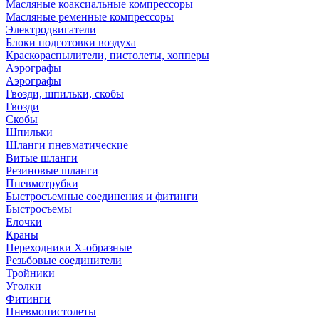
Масляные коаксиальные компрессоры
Масляные ременные компрессоры
Электродвигатели
Блоки подготовки воздуха
Краскораспылители, пистолеты, хопперы
Аэрографы
Аэрографы
Гвозди, шпильки, скобы
Гвозди
Скобы
Шпильки
Шланги пневматические
Витые шланги
Резиновые шланги
Пневмотрубки
Быстросъемные соединения и фитинги
Быстросъемы
Елочки
Краны
Переходники Х-образные
Резьбовые соединители
Тройники
Уголки
Фитинги
Пневмопистолеты