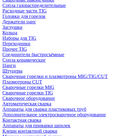
Сопла газораспределительные
Расходные части TIG
Головки для горелок
Держатели цанг
Заглушки
Кольца
Наборы для TIG
Переходники
Прочее TIG
Соединители быстросъёмные
Сопла керамические
Цанги
Штуцеры
Сварочные горелки и плазмотроны MIG/TIG/CUT
Плазмотроны CUT
Сварочные горелки MIG
Сварочные горелки TIG
Сварочное оборудование
Автоматическая сварка
Аппараты для сварки пластиковых труб
Дополнительное электросварочное оборудование
Контактная сварка
Аппараты для приварки шпилек
Клещи контактной сварки