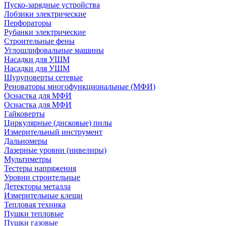
Пуско-зарядные устройства
Лобзики электрические
Перфораторы
Рубанки электрические
Строительные фены
Углошлифовальные машины
Насадки для УШМ
Насадки для УШМ
Шуруповерты сетевые
Реноваторы многофункциональные (МФИ)
Оснастка для МФИ
Оснастка для МФИ
Гайковерты
Циркулярные (дисковые) пилы
Измерительный инструмент
Дальномеры
Лазерные уровни (нивелиры)
Мультиметры
Тестеры напряжения
Уровни строительные
Детекторы металла
Измерительные клещи
Тепловая техника
Пушки тепловые
Пушки газовые