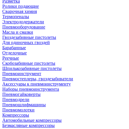
Разметка
Ролики подающие
Сварочная химия
Термопеналы
Электрододержатели
Пневмооборудование
Масла и смазки
Гвоздезабивные пистолеты
Для одиночных гвоздей
Барабанные
Отделочные
Реечные
Скобозабивные пистолеты
Шпилькозабивные пистолеты
Пневмоинструмент
Пневмостеплеры, гвоздезабиватели
Аксессуары к пневмоинструменту
Наборы пневмоинструмента
Пневмогайковерты
Пневмодрели
Пневмошлифмашины
Пневмомолотки
Компрессоры
Автомобильные компрессоры
Безмасляные компрессоры