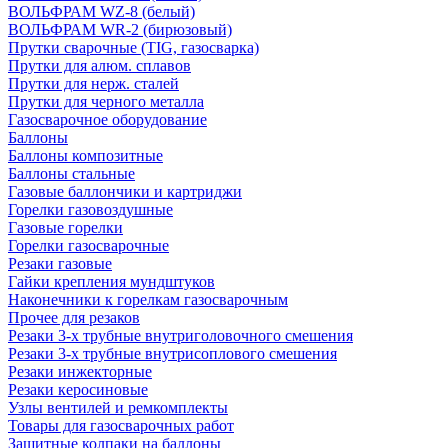
ВОЛЬФРАМ WZ-8 (белый)
ВОЛЬФРАМ WR-2 (бирюзовый)
Прутки сварочные (TIG, газосварка)
Прутки для алюм. сплавов
Прутки для нерж. сталей
Прутки для черного металла
Газосварочное оборудование
Баллоны
Баллоны композитные
Баллоны стальные
Газовые баллончики и картриджи
Горелки газовоздушные
Газовые горелки
Горелки газосварочные
Резаки газовые
Гайки крепления мундштуков
Наконечники к горелкам газосварочным
Прочее для резаков
Резаки 3-х трубные внутриголовочного смешения
Резаки 3-х трубные внутрисоплового смешения
Резаки инжекторные
Резаки керосиновые
Узлы вентилей и ремкомплекты
Товары для газосварочных работ
Защитные колпаки на баллоны