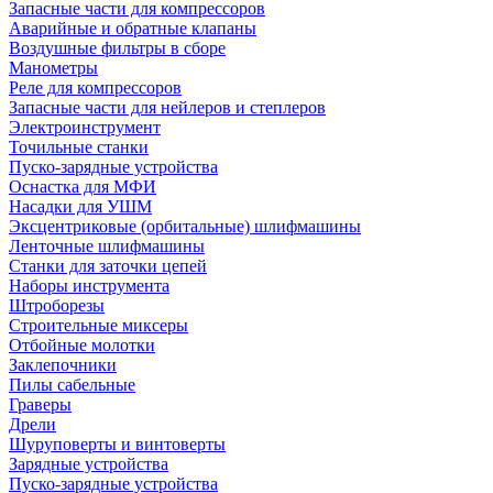
Запасные части для компрессоров
Аварийные и обратные клапаны
Воздушные фильтры в сборе
Манометры
Реле для компрессоров
Запасные части для нейлеров и степлеров
Электроинструмент
Точильные станки
Пуско-зарядные устройства
Оснастка для МФИ
Насадки для УШМ
Эксцентриковые (орбитальные) шлифмашины
Ленточные шлифмашины
Станки для заточки цепей
Наборы инструмента
Штроборезы
Строительные миксеры
Отбойные молотки
Заклепочники
Пилы сабельные
Граверы
Дрели
Шуруповерты и винтоверты
Зарядные устройства
Пуско-зарядные устройства