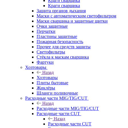
Краги сварщика
Краги сварщика
Защита органов дыхания
Маски с автоматическим светофильтром
Маски сварщика и защитные щитки
Очки защитные
Перчатки
Пластины защитные
Пожарная безопасность
Прочее для средств защиты
Светофильтры
Стёкла к маскам сварщика
Фартуки
Хозтовары
Назад
Хозтовары
Плиты бытовые
Жиклёры
Шланги поливочные
Расходные части MIG/TIG/CUT
Назад
Расходные части MIG/TIG/CUT
Расходные части CUT
Назад
Расходные части CUT