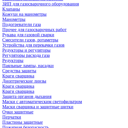
ЗИП для газосварочного оборудования
Клапаны
Кожухи на манометры
Манометры
Подогреватели газа
Прочее для газосварочных работ
Рукава для газовой сварки
Смесители газов, ротаметры
Устройства для перекачки газов
Редукторы и регуляторы
Регуляторы расхода газа
Редукторы
Паяльные лампы, насадки
Средства защиты
Краги сварщика
Диоптрические линзы
Краги сварщика
Краги сварщика
Защита органов дыхания
Маски с автоматическим светофильтром
Маски сварщика и защитные щитки
Очки защитные
Перчатки
Пластины защитные
Пожарная безопасность