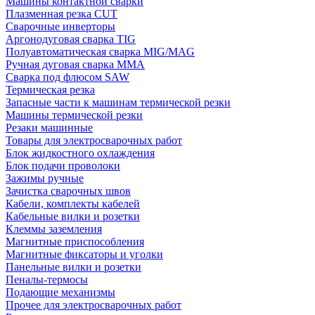
Машины контактной сварки
Плазменная резка CUT
Сварочные инверторы
Аргонодуговая сварка TIG
Полуавтоматическая сварка MIG/MAG
Ручная дуговая сварка MMA
Сварка под флюсом SAW
Термическая резка
Запасные части к машинам термической резки
Машины термической резки
Резаки машинные
Товары для электросварочных работ
Блок жидкостного охлаждения
Блок подачи проволоки
Зажимы ручные
Зачистка сварочных швов
Кабели, комплекты кабелей
Кабельные вилки и розетки
Клеммы заземления
Магнитные приспособления
Магнитные фиксаторы и уголки
Панельные вилки и розетки
Пеналы-термосы
Подающие механизмы
Прочее для электросварочных работ