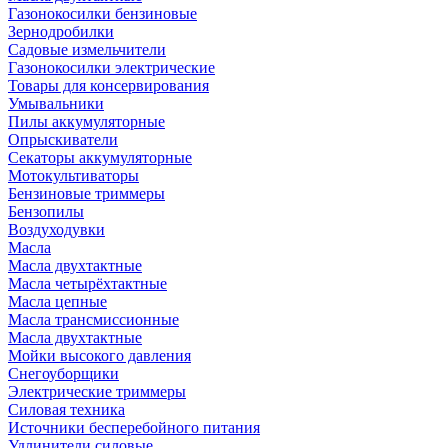
Газонокосилки бензиновые
Зернодробилки
Садовые измельчители
Газонокосилки электрические
Товары для консервирования
Умывальники
Пилы аккумуляторные
Опрыскиватели
Секаторы аккумуляторные
Мотокультиваторы
Бензиновые триммеры
Бензопилы
Воздуходувки
Масла
Масла двухтактные
Масла четырёхтактные
Масла цепные
Масла трансмиссионные
Масла двухтактные
Мойки высокого давления
Снегоуборщики
Электрические триммеры
Силовая техника
Источники бесперебойного питания
Удлинители силовые