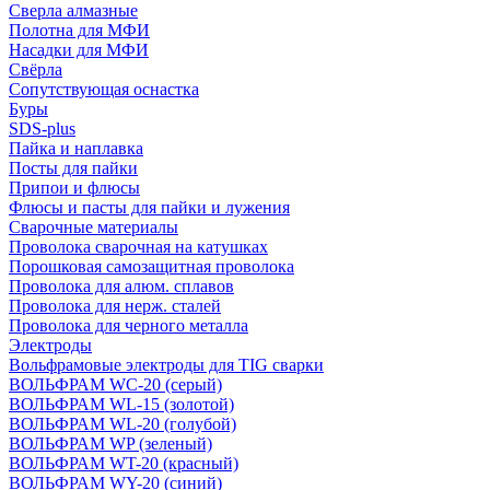
Сверла алмазные
Полотна для МФИ
Насадки для МФИ
Свёрла
Сопутствующая оснастка
Буры
SDS-plus
Пайка и наплавка
Посты для пайки
Припои и флюсы
Флюсы и пасты для пайки и лужения
Сварочные материалы
Проволока сварочная на катушках
Порошковая самозащитная проволока
Проволока для алюм. сплавов
Проволока для нерж. сталей
Проволока для черного металла
Электроды
Вольфрамовые электроды для TIG сварки
ВОЛЬФРАМ WC-20 (серый)
ВОЛЬФРАМ WL-15 (золотой)
ВОЛЬФРАМ WL-20 (голубой)
ВОЛЬФРАМ WP (зеленый)
ВОЛЬФРАМ WT-20 (красный)
ВОЛЬФРАМ WY-20 (синий)