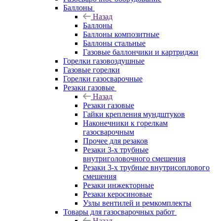
Баллоны
Назад
Баллоны
Баллоны композитные
Баллоны стальные
Газовые баллончики и картриджи
Горелки газовоздушные
Газовые горелки
Горелки газосварочные
Резаки газовые
Назад
Резаки газовые
Гайки крепления мундштуков
Наконечники к горелкам
газосварочным
Прочее для резаков
Резаки 3-х трубные
внутриголовочного смешения
Резаки 3-х трубные внутрисоплового
смешения
Резаки инжекторные
Резаки керосиновые
Узлы вентилей и ремкомплекты
Товары для газосварочных работ
Назад