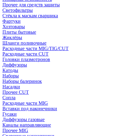
Прочее для средств защиты
Светофильтры
Стёкла к маскам сварщика
Фартуки
Хозтовары
Плиты бытовые
Жиклёры
Шланги поливочные
Расходные части MIG/TIG/CUT
Расходные части CUT
Головки плазмотронов
Диффузоры
Катоды
Наборы
Наборы балеринок
Насадки
Прочее CUT
Сопла
Расходные части MIG
Вставки под наконечники
Гусаки
Диффузоры газовые
Каналы направляющие
Прочее MIG
Сварочные наконечники