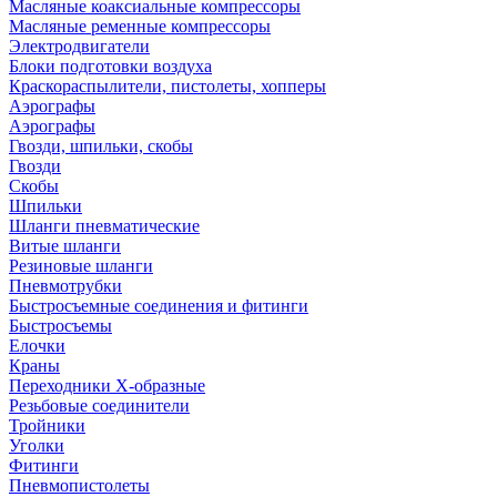
Масляные коаксиальные компрессоры
Масляные ременные компрессоры
Электродвигатели
Блоки подготовки воздуха
Краскораспылители, пистолеты, хопперы
Аэрографы
Аэрографы
Гвозди, шпильки, скобы
Гвозди
Скобы
Шпильки
Шланги пневматические
Витые шланги
Резиновые шланги
Пневмотрубки
Быстросъемные соединения и фитинги
Быстросъемы
Елочки
Краны
Переходники Х-образные
Резьбовые соединители
Тройники
Уголки
Фитинги
Пневмопистолеты