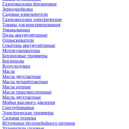
Газонокосилки бензиновые
Зернодробилки
Садовые измельчители
Газонокосилки электрические
Товары для консервирования
Умывальники
Пилы аккумуляторные
Опрыскиватели
Секаторы аккумуляторные
Мотокультиваторы
Бензиновые триммеры
Бензопилы
Воздуходувки
Масла
Масла двухтактные
Масла четырёхтактные
Масла цепные
Масла трансмиссионные
Масла двухтактные
Мойки высокого давления
Снегоуборщики
Электрические триммеры
Силовая техника
Источники бесперебойного питания
Удлинители силовые