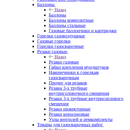
Баллоны
Назад
Баллоны
Баллоны композитные
Баллоны стальные
Газовые баллончики и картриджи
Горелки газовоздушные
Газовые горелки
Горелки газосварочные
Резаки газовые
Назад
Резаки газовые
Гайки крепления мундштуков
Наконечники к горелкам
газосварочным
Прочее для резаков
Резаки 3-х трубные
внутриголовочного смешения
Резаки 3-х трубные внутрисоплового
смешения
Резаки инжекторные
Резаки керосиновые
Узлы вентилей и ремкомплекты
Товары для газосварочных работ
Назад