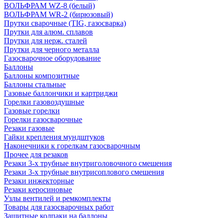
ВОЛЬФРАМ WZ-8 (белый)
ВОЛЬФРАМ WR-2 (бирюзовый)
Прутки сварочные (TIG, газосварка)
Прутки для алюм. сплавов
Прутки для нерж. сталей
Прутки для черного металла
Газосварочное оборудование
Баллоны
Баллоны композитные
Баллоны стальные
Газовые баллончики и картриджи
Горелки газовоздушные
Газовые горелки
Горелки газосварочные
Резаки газовые
Гайки крепления мундштуков
Наконечники к горелкам газосварочным
Прочее для резаков
Резаки 3-х трубные внутриголовочного смешения
Резаки 3-х трубные внутрисоплового смешения
Резаки инжекторные
Резаки керосиновые
Узлы вентилей и ремкомплекты
Товары для газосварочных работ
Защитные колпаки на баллоны