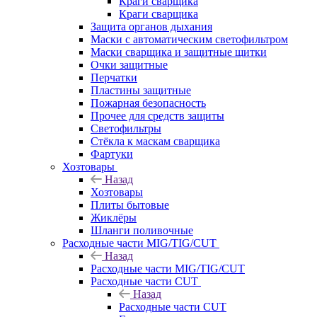
Краги сварщика
Краги сварщика
Защита органов дыхания
Маски с автоматическим светофильтром
Маски сварщика и защитные щитки
Очки защитные
Перчатки
Пластины защитные
Пожарная безопасность
Прочее для средств защиты
Светофильтры
Стёкла к маскам сварщика
Фартуки
Хозтовары
Назад
Хозтовары
Плиты бытовые
Жиклёры
Шланги поливочные
Расходные части MIG/TIG/CUT
Назад
Расходные части MIG/TIG/CUT
Расходные части CUT
Назад
Расходные части CUT