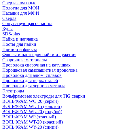
Сверла алмазные
Полотна для МФИ
Насадки для МФИ
Свёрла
Сопутствующая оснастка
Буры
SDS-plus
Пайка и наплавка
Посты для пайки
Припои и флюсы
Флюсы и пасты для пайки и лужения
Сварочные материалы
Проволока сварочная на катушках
Порошковая самозащитная проволока
Проволока для алюм. сплавов
Проволока для нерж. сталей
Проволока для черного металла
Электроды
Вольфрамовые электроды для TIG сварки
ВОЛЬФРАМ WC-20 (серый)
ВОЛЬФРАМ WL-15 (золотой)
ВОЛЬФРАМ WL-20 (голубой)
ВОЛЬФРАМ WP (зеленый)
ВОЛЬФРАМ WT-20 (красный)
ВОЛЬФРАМ WY-20 (синий)