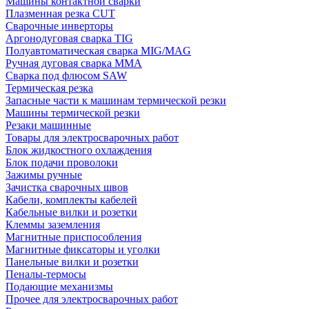
Машины контактной сварки
Плазменная резка CUT
Сварочные инверторы
Аргонодуговая сварка TIG
Полуавтоматическая сварка MIG/MAG
Ручная дуговая сварка MMA
Сварка под флюсом SAW
Термическая резка
Запасные части к машинам термической резки
Машины термической резки
Резаки машинные
Товары для электросварочных работ
Блок жидкостного охлаждения
Блок подачи проволоки
Зажимы ручные
Зачистка сварочных швов
Кабели, комплекты кабелей
Кабельные вилки и розетки
Клеммы заземления
Магнитные приспособления
Магнитные фиксаторы и уголки
Панельные вилки и розетки
Пеналы-термосы
Подающие механизмы
Прочее для электросварочных работ