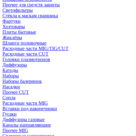
Прочее для средств защиты
Светофильтры
Стёкла к маскам сварщика
Фартуки
Хозтовары
Плиты бытовые
Жиклёры
Шланги поливочные
Расходные части MIG/TIG/CUT
Расходные части CUT
Головки плазмотронов
Диффузоры
Катоды
Наборы
Наборы балеринок
Насадки
Прочее CUT
Сопла
Расходные части MIG
Вставки под наконечники
Гусаки
Диффузоры газовые
Каналы направляющие
Прочее MIG
Сварочные наконечники