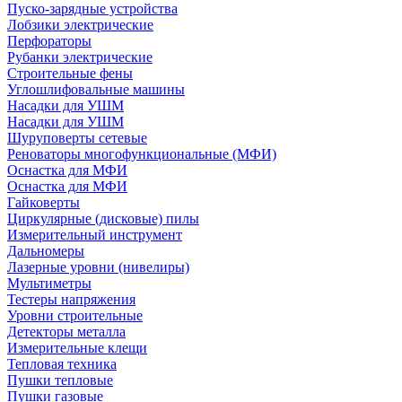
Пуско-зарядные устройства
Лобзики электрические
Перфораторы
Рубанки электрические
Строительные фены
Углошлифовальные машины
Насадки для УШМ
Насадки для УШМ
Шуруповерты сетевые
Реноваторы многофункциональные (МФИ)
Оснастка для МФИ
Оснастка для МФИ
Гайковерты
Циркулярные (дисковые) пилы
Измерительный инструмент
Дальномеры
Лазерные уровни (нивелиры)
Мультиметры
Тестеры напряжения
Уровни строительные
Детекторы металла
Измерительные клещи
Тепловая техника
Пушки тепловые
Пушки газовые