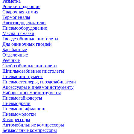
Разметка
Ролики подающие
Сварочная химия
Термопеналы
Электрододержатели
Пневмооборудование
Масла и смазки
Гвоздезабивные пистолеты
Для одиночных гвоздей
Барабанные
Отделочные
Реечные
Скобозабивные пистолеты
Шпилькозабивные пистолеты
Пневмоинструмент
Пневмостеплеры, гвоздезабиватели
Аксессуары к пневмоинструменту
Наборы пневмоинструмента
Пневмогайковерты
Пневмодрели
Пневмошлифмашины
Пневмомолотки
Компрессоры
Автомобильные компрессоры
Безмасляные компрессоры