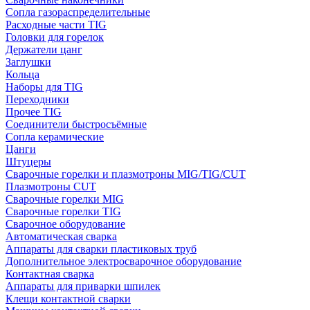
Сопла газораспределительные
Расходные части TIG
Головки для горелок
Держатели цанг
Заглушки
Кольца
Наборы для TIG
Переходники
Прочее TIG
Соединители быстросъёмные
Сопла керамические
Цанги
Штуцеры
Сварочные горелки и плазмотроны MIG/TIG/CUT
Плазмотроны CUT
Сварочные горелки MIG
Сварочные горелки TIG
Сварочное оборудование
Автоматическая сварка
Аппараты для сварки пластиковых труб
Дополнительное электросварочное оборудование
Контактная сварка
Аппараты для приварки шпилек
Клещи контактной сварки