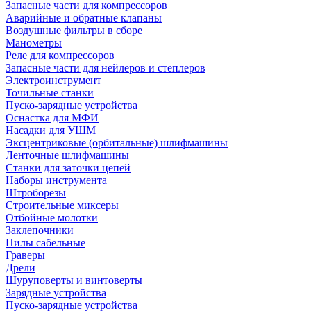
Запасные части для компрессоров
Аварийные и обратные клапаны
Воздушные фильтры в сборе
Манометры
Реле для компрессоров
Запасные части для нейлеров и степлеров
Электроинструмент
Точильные станки
Пуско-зарядные устройства
Оснастка для МФИ
Насадки для УШМ
Эксцентриковые (орбитальные) шлифмашины
Ленточные шлифмашины
Станки для заточки цепей
Наборы инструмента
Штроборезы
Строительные миксеры
Отбойные молотки
Заклепочники
Пилы сабельные
Граверы
Дрели
Шуруповерты и винтоверты
Зарядные устройства
Пуско-зарядные устройства