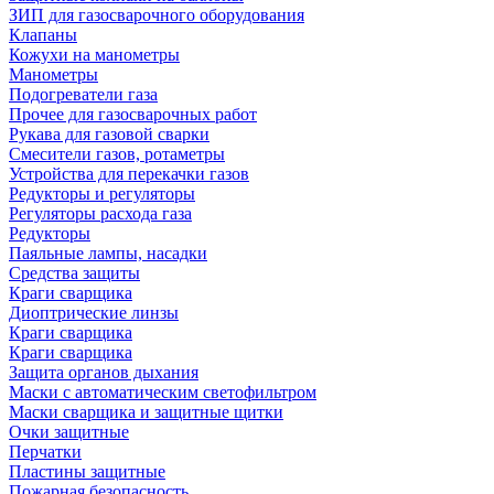
ЗИП для газосварочного оборудования
Клапаны
Кожухи на манометры
Манометры
Подогреватели газа
Прочее для газосварочных работ
Рукава для газовой сварки
Смесители газов, ротаметры
Устройства для перекачки газов
Редукторы и регуляторы
Регуляторы расхода газа
Редукторы
Паяльные лампы, насадки
Средства защиты
Краги сварщика
Диоптрические линзы
Краги сварщика
Краги сварщика
Защита органов дыхания
Маски с автоматическим светофильтром
Маски сварщика и защитные щитки
Очки защитные
Перчатки
Пластины защитные
Пожарная безопасность