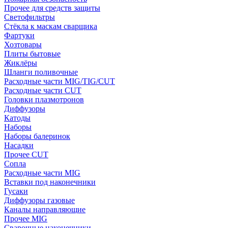
Прочее для средств защиты
Светофильтры
Стёкла к маскам сварщика
Фартуки
Хозтовары
Плиты бытовые
Жиклёры
Шланги поливочные
Расходные части MIG/TIG/CUT
Расходные части CUT
Головки плазмотронов
Диффузоры
Катоды
Наборы
Наборы балеринок
Насадки
Прочее CUT
Сопла
Расходные части MIG
Вставки под наконечники
Гусаки
Диффузоры газовые
Каналы направляющие
Прочее MIG
Сварочные наконечники