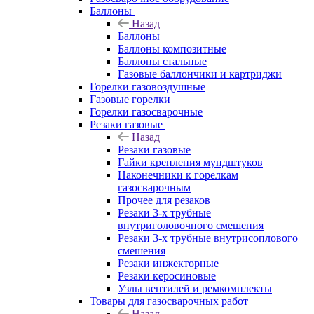
Баллоны
Назад
Баллоны
Баллоны композитные
Баллоны стальные
Газовые баллончики и картриджи
Горелки газовоздушные
Газовые горелки
Горелки газосварочные
Резаки газовые
Назад
Резаки газовые
Гайки крепления мундштуков
Наконечники к горелкам
газосварочным
Прочее для резаков
Резаки 3-х трубные
внутриголовочного смешения
Резаки 3-х трубные внутрисоплового
смешения
Резаки инжекторные
Резаки керосиновые
Узлы вентилей и ремкомплекты
Товары для газосварочных работ
Назад