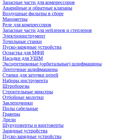
Запасные части для компрессоров
Аварийные и обратные клапаны
Воздушные фильтры в сборе
Манометры
Реле для компрессоров
Запасные части для нейлеров и степлеров
Электроинструмент
Точильные станки
Пуско-зарядные устройства
Оснастка для МФИ
Насадки для УШМ
Эксцентриковые (орбитальные) шлифмашины
Ленточные шлифмашины
Станки для заточки цепей
Наборы инструмента
Штроборезы
Строительные миксеры
Отбойные молотки
Заклепочники
Пилы сабельные
Граверы
Дрели
Шуруповерты и винтоверты
Зарядные устройства
Пуско-зарядные устройства