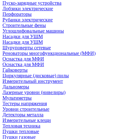
Пуско-зарядные устройства
Лобзики электрические
Перфораторы
Рубанки электрические
Строительные фены
Углошлифовальные машины
Насадки для УШМ
Насадки для УШМ
Шуруповерты сетевые
Реноваторы многофункциональные (МФИ)
Оснастка для МФИ
Оснастка для МФИ
Гайковерты
Циркулярные (дисковые) пилы
Измерительный инструмент
Дальномеры
Лазерные уровни (нивелиры)
Мультиметры
Тестеры напряжения
Уровни строительные
Детекторы металла
Измерительные клещи
Тепловая техника
Пушки тепловые
Пушки газовые