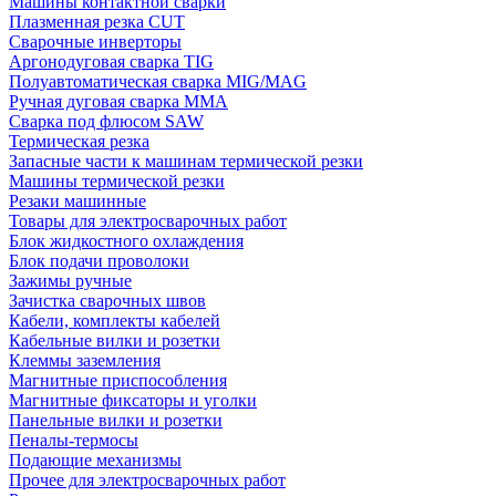
Машины контактной сварки
Плазменная резка CUT
Сварочные инверторы
Аргонодуговая сварка TIG
Полуавтоматическая сварка MIG/MAG
Ручная дуговая сварка MMA
Сварка под флюсом SAW
Термическая резка
Запасные части к машинам термической резки
Машины термической резки
Резаки машинные
Товары для электросварочных работ
Блок жидкостного охлаждения
Блок подачи проволоки
Зажимы ручные
Зачистка сварочных швов
Кабели, комплекты кабелей
Кабельные вилки и розетки
Клеммы заземления
Магнитные приспособления
Магнитные фиксаторы и уголки
Панельные вилки и розетки
Пеналы-термосы
Подающие механизмы
Прочее для электросварочных работ