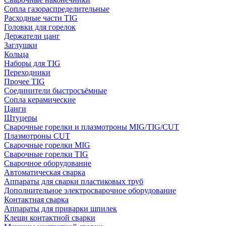
Сопла газораспределительные
Расходные части TIG
Головки для горелок
Держатели цанг
Заглушки
Кольца
Наборы для TIG
Переходники
Прочее TIG
Соединители быстросъёмные
Сопла керамические
Цанги
Штуцеры
Сварочные горелки и плазмотроны MIG/TIG/CUT
Плазмотроны CUT
Сварочные горелки MIG
Сварочные горелки TIG
Сварочное оборудование
Автоматическая сварка
Аппараты для сварки пластиковых труб
Дополнительное электросварочное оборудование
Контактная сварка
Аппараты для приварки шпилек
Клещи контактной сварки