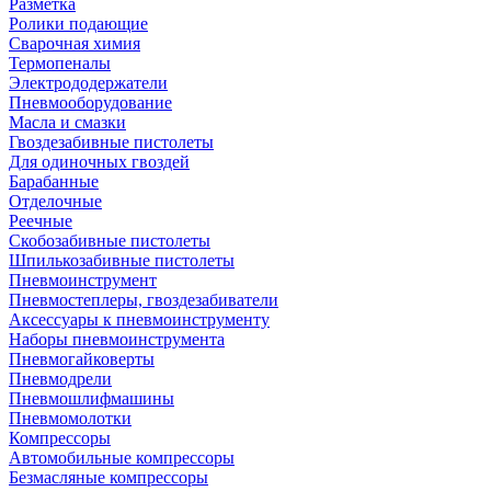
Разметка
Ролики подающие
Сварочная химия
Термопеналы
Электрододержатели
Пневмооборудование
Масла и смазки
Гвоздезабивные пистолеты
Для одиночных гвоздей
Барабанные
Отделочные
Реечные
Скобозабивные пистолеты
Шпилькозабивные пистолеты
Пневмоинструмент
Пневмостеплеры, гвоздезабиватели
Аксессуары к пневмоинструменту
Наборы пневмоинструмента
Пневмогайковерты
Пневмодрели
Пневмошлифмашины
Пневмомолотки
Компрессоры
Автомобильные компрессоры
Безмасляные компрессоры