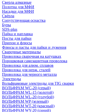
Сверла алмазные
Полотна для МФИ
Насадки для МФИ
Свёрла
Сопутствующая оснастка
Буры
SDS-plus
Пайка и наплавка
Посты для пайки
Припои и флюсы
Флюсы и пасты для пайки и лужения
Сварочные материалы
Проволока сварочная на катушках
Порошковая самозащитная проволока
Проволока для алюм. сплавов
Проволока для нерж. сталей
Проволока для черного металла
Электроды
Вольфрамовые электроды для TIG сварки
ВОЛЬФРАМ WC-20 (серый)
ВОЛЬФРАМ WL-15 (золотой)
ВОЛЬФРАМ WL-20 (голубой)
ВОЛЬФРАМ WP (зеленый)
ВОЛЬФРАМ WT-20 (красный)
ВОЛЬФРАМ WY-20 (синий)