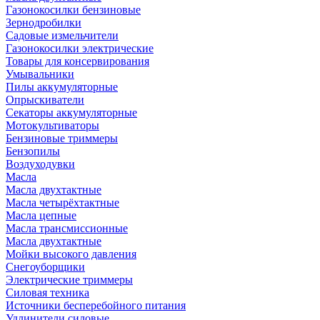
Газонокосилки бензиновые
Зернодробилки
Садовые измельчители
Газонокосилки электрические
Товары для консервирования
Умывальники
Пилы аккумуляторные
Опрыскиватели
Секаторы аккумуляторные
Мотокультиваторы
Бензиновые триммеры
Бензопилы
Воздуходувки
Масла
Масла двухтактные
Масла четырёхтактные
Масла цепные
Масла трансмиссионные
Масла двухтактные
Мойки высокого давления
Снегоуборщики
Электрические триммеры
Силовая техника
Источники бесперебойного питания
Удлинители силовые