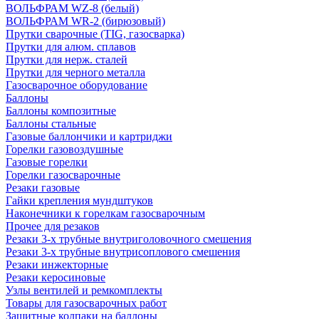
ВОЛЬФРАМ WZ-8 (белый)
ВОЛЬФРАМ WR-2 (бирюзовый)
Прутки сварочные (TIG, газосварка)
Прутки для алюм. сплавов
Прутки для нерж. сталей
Прутки для черного металла
Газосварочное оборудование
Баллоны
Баллоны композитные
Баллоны стальные
Газовые баллончики и картриджи
Горелки газовоздушные
Газовые горелки
Горелки газосварочные
Резаки газовые
Гайки крепления мундштуков
Наконечники к горелкам газосварочным
Прочее для резаков
Резаки 3-х трубные внутриголовочного смешения
Резаки 3-х трубные внутрисоплового смешения
Резаки инжекторные
Резаки керосиновые
Узлы вентилей и ремкомплекты
Товары для газосварочных работ
Защитные колпаки на баллоны