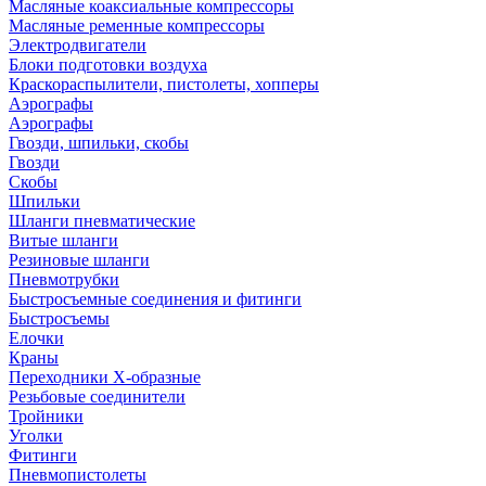
Масляные коаксиальные компрессоры
Масляные ременные компрессоры
Электродвигатели
Блоки подготовки воздуха
Краскораспылители, пистолеты, хопперы
Аэрографы
Аэрографы
Гвозди, шпильки, скобы
Гвозди
Скобы
Шпильки
Шланги пневматические
Витые шланги
Резиновые шланги
Пневмотрубки
Быстросъемные соединения и фитинги
Быстросъемы
Елочки
Краны
Переходники Х-образные
Резьбовые соединители
Тройники
Уголки
Фитинги
Пневмопистолеты