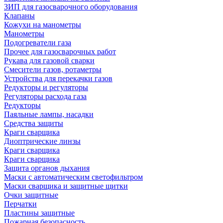
ЗИП для газосварочного оборудования
Клапаны
Кожухи на манометры
Манометры
Подогреватели газа
Прочее для газосварочных работ
Рукава для газовой сварки
Смесители газов, ротаметры
Устройства для перекачки газов
Редукторы и регуляторы
Регуляторы расхода газа
Редукторы
Паяльные лампы, насадки
Средства защиты
Краги сварщика
Диоптрические линзы
Краги сварщика
Краги сварщика
Защита органов дыхания
Маски с автоматическим светофильтром
Маски сварщика и защитные щитки
Очки защитные
Перчатки
Пластины защитные
Пожарная безопасность