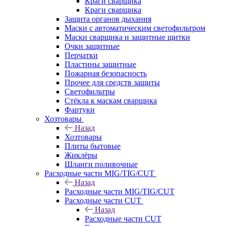
Краги сварщика
Краги сварщика
Защита органов дыхания
Маски с автоматическим светофильтром
Маски сварщика и защитные щитки
Очки защитные
Перчатки
Пластины защитные
Пожарная безопасность
Прочее для средств защиты
Светофильтры
Стёкла к маскам сварщика
Фартуки
Хозтовары
Назад
Хозтовары
Плиты бытовые
Жиклёры
Шланги поливочные
Расходные части MIG/TIG/CUT
Назад
Расходные части MIG/TIG/CUT
Расходные части CUT
Назад
Расходные части CUT