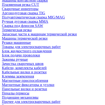
Машины контактной сварки
Плазменная резка CUT
Сварочные инверторы
Аргонодуговая сварка TIG
Полуавтоматическая сварка MIG/MAG
Ручная дуговая сварка MMA
Сварка под флюсом SAW
Термическая резка
Запасные части к машинам термической резки
Машины термической резки
Резаки машинные
Товары для электросварочных работ
Блок жидкостного охлаждения
Блок подачи проволоки
Зажимы ручные
Зачистка сварочных швов
Кабели, комплекты кабелей
Кабельные вилки и розетки
Клеммы заземления
Магнитные приспособления
Магнитные фиксаторы и уголки
Панельные вилки и розетки
Пеналы-термосы
Подающие механизмы
Прочее для электросварочных работ