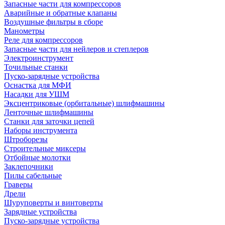
Запасные части для компрессоров
Аварийные и обратные клапаны
Воздушные фильтры в сборе
Манометры
Реле для компрессоров
Запасные части для нейлеров и степлеров
Электроинструмент
Точильные станки
Пуско-зарядные устройства
Оснастка для МФИ
Насадки для УШМ
Эксцентриковые (орбитальные) шлифмашины
Ленточные шлифмашины
Станки для заточки цепей
Наборы инструмента
Штроборезы
Строительные миксеры
Отбойные молотки
Заклепочники
Пилы сабельные
Граверы
Дрели
Шуруповерты и винтоверты
Зарядные устройства
Пуско-зарядные устройства