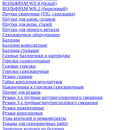
ВОЛЬФРАМ WZ-8 (белый)
ВОЛЬФРАМ WR-2 (бирюзовый)
Прутки сварочные (TIG, газосварка)
Прутки для алюм. сплавов
Прутки для нерж. сталей
Прутки для черного металла
Газосварочное оборудование
Баллоны
Баллоны композитные
Баллоны стальные
Газовые баллончики и картриджи
Горелки газовоздушные
Газовые горелки
Горелки газосварочные
Резаки газовые
Гайки крепления мундштуков
Наконечники к горелкам газосварочным
Прочее для резаков
Резаки 3-х трубные внутриголовочного смешения
Резаки 3-х трубные внутрисоплового смешения
Резаки инжекторные
Резаки керосиновые
Узлы вентилей и ремкомплекты
Товары для газосварочных работ
Защитные колпаки на баллоны