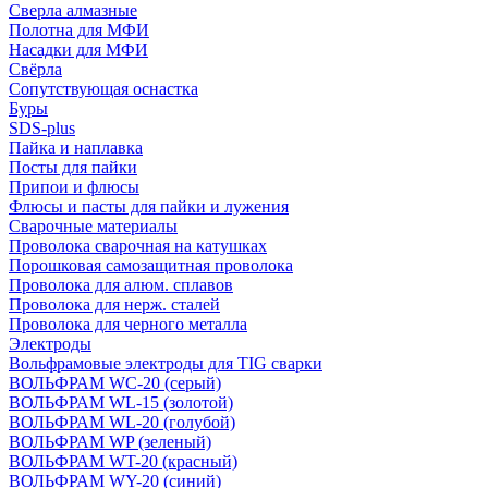
Сверла алмазные
Полотна для МФИ
Насадки для МФИ
Свёрла
Сопутствующая оснастка
Буры
SDS-plus
Пайка и наплавка
Посты для пайки
Припои и флюсы
Флюсы и пасты для пайки и лужения
Сварочные материалы
Проволока сварочная на катушках
Порошковая самозащитная проволока
Проволока для алюм. сплавов
Проволока для нерж. сталей
Проволока для черного металла
Электроды
Вольфрамовые электроды для TIG сварки
ВОЛЬФРАМ WC-20 (серый)
ВОЛЬФРАМ WL-15 (золотой)
ВОЛЬФРАМ WL-20 (голубой)
ВОЛЬФРАМ WP (зеленый)
ВОЛЬФРАМ WT-20 (красный)
ВОЛЬФРАМ WY-20 (синий)