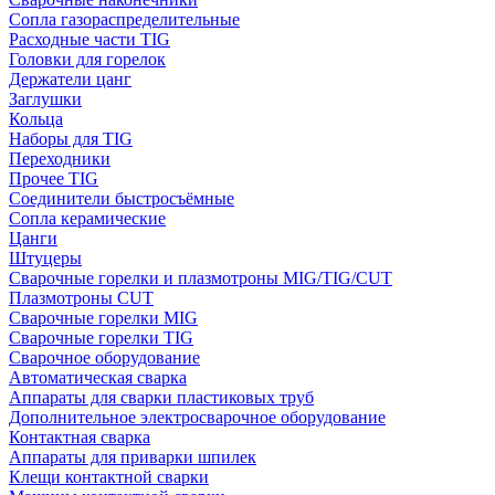
Сопла газораспределительные
Расходные части TIG
Головки для горелок
Держатели цанг
Заглушки
Кольца
Наборы для TIG
Переходники
Прочее TIG
Соединители быстросъёмные
Сопла керамические
Цанги
Штуцеры
Сварочные горелки и плазмотроны MIG/TIG/CUT
Плазмотроны CUT
Сварочные горелки MIG
Сварочные горелки TIG
Сварочное оборудование
Автоматическая сварка
Аппараты для сварки пластиковых труб
Дополнительное электросварочное оборудование
Контактная сварка
Аппараты для приварки шпилек
Клещи контактной сварки