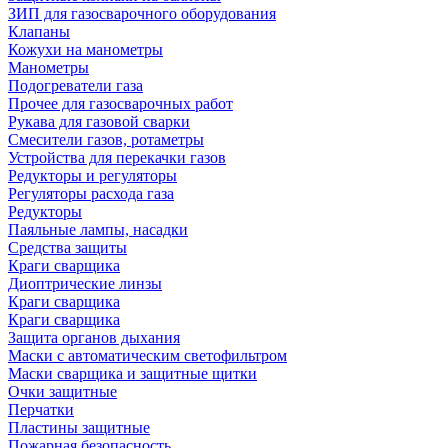
ЗИП для газосварочного оборудования
Клапаны
Кожухи на манометры
Манометры
Подогреватели газа
Прочее для газосварочных работ
Рукава для газовой сварки
Смесители газов, ротаметры
Устройства для перекачки газов
Редукторы и регуляторы
Регуляторы расхода газа
Редукторы
Паяльные лампы, насадки
Средства защиты
Краги сварщика
Диоптрические линзы
Краги сварщика
Краги сварщика
Защита органов дыхания
Маски с автоматическим светофильтром
Маски сварщика и защитные щитки
Очки защитные
Перчатки
Пластины защитные
Пожарная безопасность