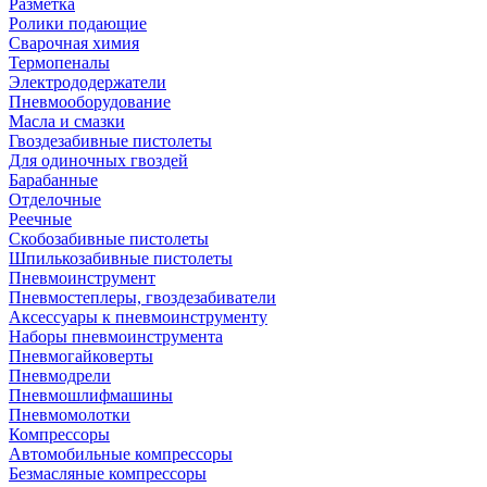
Разметка
Ролики подающие
Сварочная химия
Термопеналы
Электрододержатели
Пневмооборудование
Масла и смазки
Гвоздезабивные пистолеты
Для одиночных гвоздей
Барабанные
Отделочные
Реечные
Скобозабивные пистолеты
Шпилькозабивные пистолеты
Пневмоинструмент
Пневмостеплеры, гвоздезабиватели
Аксессуары к пневмоинструменту
Наборы пневмоинструмента
Пневмогайковерты
Пневмодрели
Пневмошлифмашины
Пневмомолотки
Компрессоры
Автомобильные компрессоры
Безмасляные компрессоры