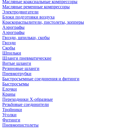
Масляные коаксиальные компрессоры
Масляные ременные компрессоры
Электродвигатели
Блоки подготовки воздуха
Краскораспылители, пистолеты, хопперы
Аэрографы
Аэрографы
Гвозди, шпильки, скобы
Гвозди
Скобы
Шпильки
Шланги пневматические
Витые шланги
Резиновые шланги
Пневмотрубки
Быстросъемные соединения и фитинги
Быстросъемы
Елочки
Краны
Переходники Х-образные
Резьбовые соединители
Тройники
Уголки
Фитинги
Пневмопистолеты