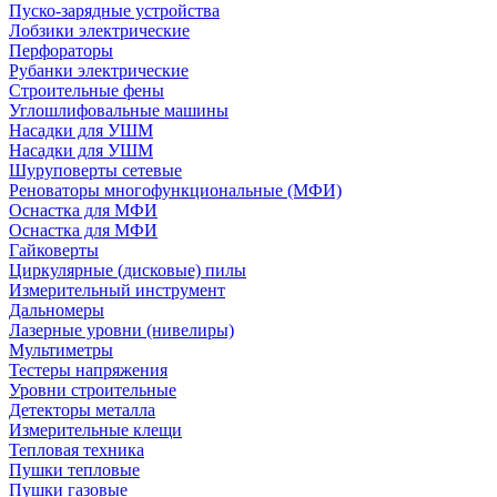
Пуско-зарядные устройства
Лобзики электрические
Перфораторы
Рубанки электрические
Строительные фены
Углошлифовальные машины
Насадки для УШМ
Насадки для УШМ
Шуруповерты сетевые
Реноваторы многофункциональные (МФИ)
Оснастка для МФИ
Оснастка для МФИ
Гайковерты
Циркулярные (дисковые) пилы
Измерительный инструмент
Дальномеры
Лазерные уровни (нивелиры)
Мультиметры
Тестеры напряжения
Уровни строительные
Детекторы металла
Измерительные клещи
Тепловая техника
Пушки тепловые
Пушки газовые