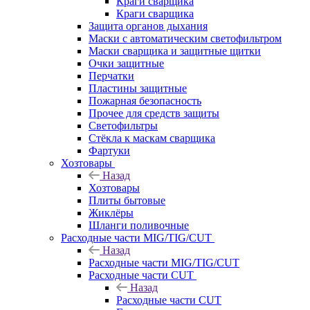
Краги сварщика
Краги сварщика
Защита органов дыхания
Маски с автоматическим светофильтром
Маски сварщика и защитные щитки
Очки защитные
Перчатки
Пластины защитные
Пожарная безопасность
Прочее для средств защиты
Светофильтры
Стёкла к маскам сварщика
Фартуки
Хозтовары
Назад
Хозтовары
Плиты бытовые
Жиклёры
Шланги поливочные
Расходные части MIG/TIG/CUT
Назад
Расходные части MIG/TIG/CUT
Расходные части CUT
Назад
Расходные части CUT