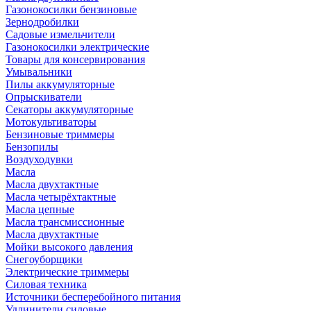
Газонокосилки бензиновые
Зернодробилки
Садовые измельчители
Газонокосилки электрические
Товары для консервирования
Умывальники
Пилы аккумуляторные
Опрыскиватели
Секаторы аккумуляторные
Мотокультиваторы
Бензиновые триммеры
Бензопилы
Воздуходувки
Масла
Масла двухтактные
Масла четырёхтактные
Масла цепные
Масла трансмиссионные
Масла двухтактные
Мойки высокого давления
Снегоуборщики
Электрические триммеры
Силовая техника
Источники бесперебойного питания
Удлинители силовые