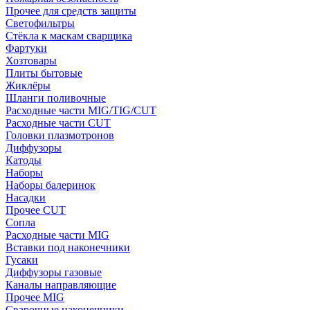
Прочее для средств защиты
Светофильтры
Стёкла к маскам сварщика
Фартуки
Хозтовары
Плиты бытовые
Жиклёры
Шланги поливочные
Расходные части MIG/TIG/CUT
Расходные части CUT
Головки плазмотронов
Диффузоры
Катоды
Наборы
Наборы балеринок
Насадки
Прочее CUT
Сопла
Расходные части MIG
Вставки под наконечники
Гусаки
Диффузоры газовые
Каналы направляющие
Прочее MIG
Сварочные наконечники