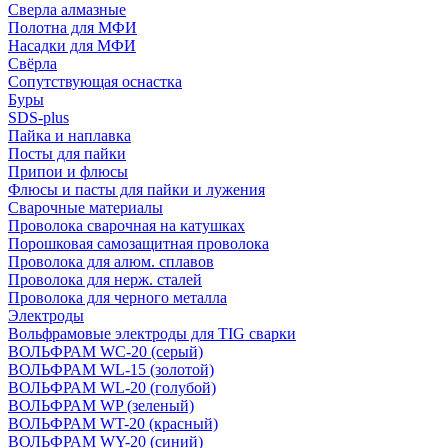
Сверла алмазные
Полотна для МФИ
Насадки для МФИ
Свёрла
Сопутствующая оснастка
Буры
SDS-plus
Пайка и наплавка
Посты для пайки
Припои и флюсы
Флюсы и пасты для пайки и лужения
Сварочные материалы
Проволока сварочная на катушках
Порошковая самозащитная проволока
Проволока для алюм. сплавов
Проволока для нерж. сталей
Проволока для черного металла
Электроды
Вольфрамовые электроды для TIG сварки
ВОЛЬФРАМ WC-20 (серый)
ВОЛЬФРАМ WL-15 (золотой)
ВОЛЬФРАМ WL-20 (голубой)
ВОЛЬФРАМ WP (зеленый)
ВОЛЬФРАМ WT-20 (красный)
ВОЛЬФРАМ WY-20 (синий)