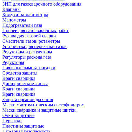
ЗИП для газосварочного оборудования
Клапаны
Кожухи на манометры
Манометры
Подогреватели газа
Прочее для газосварочных работ
Рукава для газовой сварки
Смесители газов, ротаметры
Устройства для перекачки газов
Редукторы и регуляторы
Регуляторы расхода газа
Редукторы
Паяльные лампы, насадки
Средства защиты
Краги сварщика
Диоптрические линзы
Краги сварщика
Краги сварщика
Защита органов дыхания
Маски с автоматическим светофильтром
Маски сварщика и защитные щитки
Очки защитные
Перчатки
Пластины защитные
Пожарная безопасность