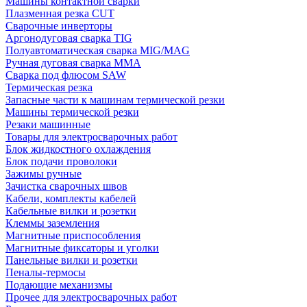
Машины контактной сварки
Плазменная резка CUT
Сварочные инверторы
Аргонодуговая сварка TIG
Полуавтоматическая сварка MIG/MAG
Ручная дуговая сварка MMA
Сварка под флюсом SAW
Термическая резка
Запасные части к машинам термической резки
Машины термической резки
Резаки машинные
Товары для электросварочных работ
Блок жидкостного охлаждения
Блок подачи проволоки
Зажимы ручные
Зачистка сварочных швов
Кабели, комплекты кабелей
Кабельные вилки и розетки
Клеммы заземления
Магнитные приспособления
Магнитные фиксаторы и уголки
Панельные вилки и розетки
Пеналы-термосы
Подающие механизмы
Прочее для электросварочных работ