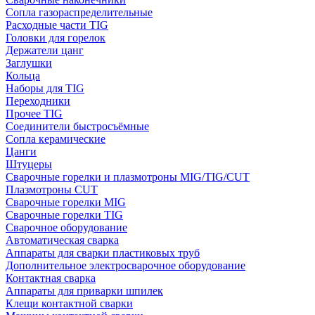
Сопла газораспределительные
Расходные части TIG
Головки для горелок
Держатели цанг
Заглушки
Кольца
Наборы для TIG
Переходники
Прочее TIG
Соединители быстросъёмные
Сопла керамические
Цанги
Штуцеры
Сварочные горелки и плазмотроны MIG/TIG/CUT
Плазмотроны CUT
Сварочные горелки MIG
Сварочные горелки TIG
Сварочное оборудование
Автоматическая сварка
Аппараты для сварки пластиковых труб
Дополнительное электросварочное оборудование
Контактная сварка
Аппараты для приварки шпилек
Клещи контактной сварки