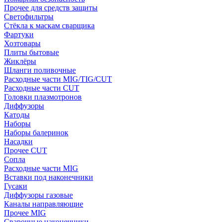
Прочее для средств защиты
Светофильтры
Стёкла к маскам сварщика
Фартуки
Хозтовары
Плиты бытовые
Жиклёры
Шланги поливочные
Расходные части MIG/TIG/CUT
Расходные части CUT
Головки плазмотронов
Диффузоры
Катоды
Наборы
Наборы балеринок
Насадки
Прочее CUT
Сопла
Расходные части MIG
Вставки под наконечники
Гусаки
Диффузоры газовые
Каналы направляющие
Прочее MIG
Сварочные наконечники