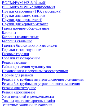
ВОЛЬФРАМ WZ-8 (белый)
ВОЛЬФРАМ WR-2 (бирюзовый)
Прутки сварочные (TIG, газосварка)
Прутки для алюм. сплавов
Прутки для нерж. сталей
Прутки для черного металла
Газосварочное оборудование
Баллоны
Баллоны композитные
Баллоны стальные
Газовые баллончики и картриджи
Горелки газовоздушные
Газовые горелки
Горелки газосварочные
Резаки газовые
Гайки крепления мундштуков
Наконечники к горелкам газосварочным
Прочее для резаков
Резаки 3-х трубные внутриголовочного смешения
Резаки 3-х трубные внутрисоплового смешения
Резаки инжекторные
Резаки керосиновые
Узлы вентилей и ремкомплекты
Товары для газосварочных работ
Защитные колпаки на баллоны