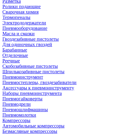
Разметка
Ролики подающие
Сварочная химия
Термопеналы
Электрододержатели
Пневмооборудование
Масла и смазки
Гвоздезабивные пистолеты
Для одиночных гвоздей
Барабанные
Отделочные
Реечные
Скобозабивные пистолеты
Шпилькозабивные пистолеты
Пневмоинструмент
Пневмостеплеры, гвоздезабиватели
Аксессуары к пневмоинструменту
Наборы пневмоинструмента
Пневмогайковерты
Пневмодрели
Пневмошлифмашины
Пневмомолотки
Компрессоры
Автомобильные компрессоры
Безмасляные компрессоры