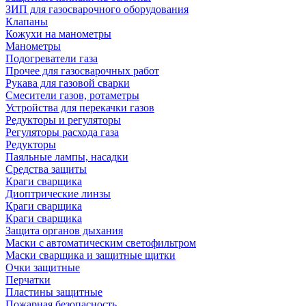
ЗИП для газосварочного оборудования
Клапаны
Кожухи на манометры
Манометры
Подогреватели газа
Прочее для газосварочных работ
Рукава для газовой сварки
Смесители газов, ротаметры
Устройства для перекачки газов
Редукторы и регуляторы
Регуляторы расхода газа
Редукторы
Паяльные лампы, насадки
Средства защиты
Краги сварщика
Диоптрические линзы
Краги сварщика
Краги сварщика
Защита органов дыхания
Маски с автоматическим светофильтром
Маски сварщика и защитные щитки
Очки защитные
Перчатки
Пластины защитные
Пожарная безопасность