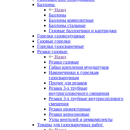
Баллоны
Назад
Баллоны
Баллоны композитные
Баллоны стальные
Газовые баллончики и картриджи
Горелки газовоздушные
Газовые горелки
Горелки газосварочные
Резаки газовые
Назад
Резаки газовые
Гайки крепления мундштуков
Наконечники к горелкам
газосварочным
Прочее для резаков
Резаки 3-х трубные
внутриголовочного смешения
Резаки 3-х трубные внутрисоплового
смешения
Резаки инжекторные
Резаки керосиновые
Узлы вентилей и ремкомплекты
Товары для газосварочных работ
Назад