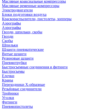
Масляные коаксиальные компрессоры
Масляные ременные компрессоры
Электродвигатели
Блоки подготовки воздуха
Краскораспылители, пистолеты, хопперы
Аэрографы
Аэрографы
Гвозди, шпильки, скобы
Гвозди
Скобы
Шпильки
Шланги пневматические
Витые шланги
Резиновые шланги
Пневмотрубки
Быстросъемные соединения и фитинги
Быстросъемы
Елочки
Краны
Переходники Х-образные
Резьбовые соединители
Тройники
Уголки
Фитинги
Пневмопистолеты