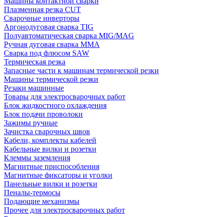
Машины контактной сварки
Плазменная резка CUT
Сварочные инверторы
Аргонодуговая сварка TIG
Полуавтоматическая сварка MIG/MAG
Ручная дуговая сварка MMA
Сварка под флюсом SAW
Термическая резка
Запасные части к машинам термической резки
Машины термической резки
Резаки машинные
Товары для электросварочных работ
Блок жидкостного охлаждения
Блок подачи проволоки
Зажимы ручные
Зачистка сварочных швов
Кабели, комплекты кабелей
Кабельные вилки и розетки
Клеммы заземления
Магнитные приспособления
Магнитные фиксаторы и уголки
Панельные вилки и розетки
Пеналы-термосы
Подающие механизмы
Прочее для электросварочных работ