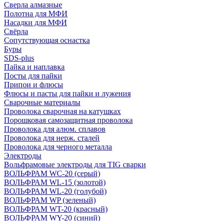
Сверла алмазные
Полотна для МФИ
Насадки для МФИ
Свёрла
Сопутствующая оснастка
Буры
SDS-plus
Пайка и наплавка
Посты для пайки
Припои и флюсы
Флюсы и пасты для пайки и лужения
Сварочные материалы
Проволока сварочная на катушках
Порошковая самозащитная проволока
Проволока для алюм. сплавов
Проволока для нерж. сталей
Проволока для черного металла
Электроды
Вольфрамовые электроды для TIG сварки
ВОЛЬФРАМ WC-20 (серый)
ВОЛЬФРАМ WL-15 (золотой)
ВОЛЬФРАМ WL-20 (голубой)
ВОЛЬФРАМ WP (зеленый)
ВОЛЬФРАМ WT-20 (красный)
ВОЛЬФРАМ WY-20 (синий)