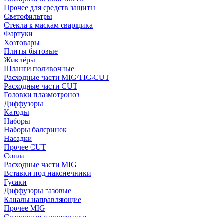
Прочее для средств защиты
Светофильтры
Стёкла к маскам сварщика
Фартуки
Хозтовары
Плиты бытовые
Жиклёры
Шланги поливочные
Расходные части MIG/TIG/CUT
Расходные части CUT
Головки плазмотронов
Диффузоры
Катоды
Наборы
Наборы балеринок
Насадки
Прочее CUT
Сопла
Расходные части MIG
Вставки под наконечники
Гусаки
Диффузоры газовые
Каналы направляющие
Прочее MIG
Сварочные наконечники