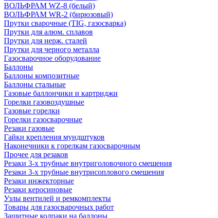
ВОЛЬФРАМ WZ-8 (белый)
ВОЛЬФРАМ WR-2 (бирюзовый)
Прутки сварочные (TIG, газосварка)
Прутки для алюм. сплавов
Прутки для нерж. сталей
Прутки для черного металла
Газосварочное оборудование
Баллоны
Баллоны композитные
Баллоны стальные
Газовые баллончики и картриджи
Горелки газовоздушные
Газовые горелки
Горелки газосварочные
Резаки газовые
Гайки крепления мундштуков
Наконечники к горелкам газосварочным
Прочее для резаков
Резаки 3-х трубные внутриголовочного смешения
Резаки 3-х трубные внутрисоплового смешения
Резаки инжекторные
Резаки керосиновые
Узлы вентилей и ремкомплекты
Товары для газосварочных работ
Защитные колпаки на баллоны