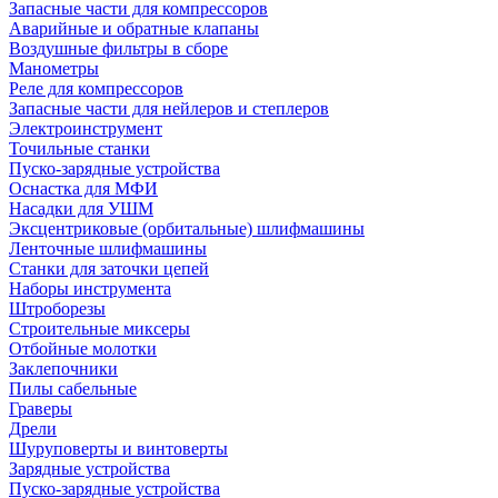
Запасные части для компрессоров
Аварийные и обратные клапаны
Воздушные фильтры в сборе
Манометры
Реле для компрессоров
Запасные части для нейлеров и степлеров
Электроинструмент
Точильные станки
Пуско-зарядные устройства
Оснастка для МФИ
Насадки для УШМ
Эксцентриковые (орбитальные) шлифмашины
Ленточные шлифмашины
Станки для заточки цепей
Наборы инструмента
Штроборезы
Строительные миксеры
Отбойные молотки
Заклепочники
Пилы сабельные
Граверы
Дрели
Шуруповерты и винтоверты
Зарядные устройства
Пуско-зарядные устройства