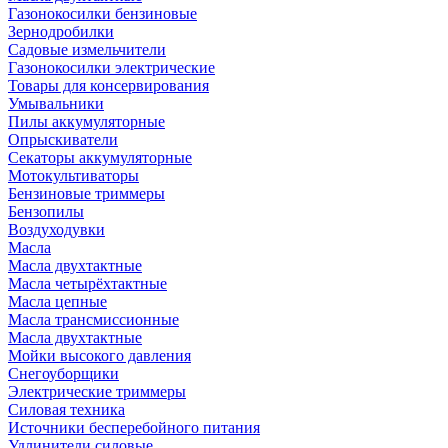
Газонокосилки бензиновые
Зернодробилки
Садовые измельчители
Газонокосилки электрические
Товары для консервирования
Умывальники
Пилы аккумуляторные
Опрыскиватели
Секаторы аккумуляторные
Мотокультиваторы
Бензиновые триммеры
Бензопилы
Воздуходувки
Масла
Масла двухтактные
Масла четырёхтактные
Масла цепные
Масла трансмиссионные
Масла двухтактные
Мойки высокого давления
Снегоуборщики
Электрические триммеры
Силовая техника
Источники бесперебойного питания
Удлинители силовые