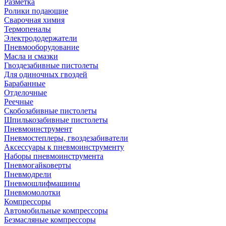
Разметка
Ролики подающие
Сварочная химия
Термопеналы
Электрододержатели
Пневмооборудование
Масла и смазки
Гвоздезабивные пистолеты
Для одиночных гвоздей
Барабанные
Отделочные
Реечные
Скобозабивные пистолеты
Шпилькозабивные пистолеты
Пневмоинструмент
Пневмостеплеры, гвоздезабиватели
Аксессуары к пневмоинструменту
Наборы пневмоинструмента
Пневмогайковерты
Пневмодрели
Пневмошлифмашины
Пневмомолотки
Компрессоры
Автомобильные компрессоры
Безмасляные компрессоры