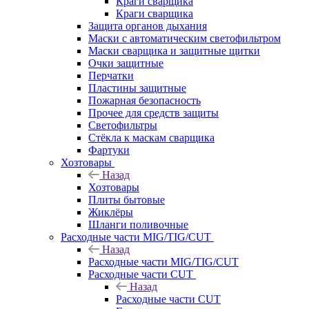
Краги сварщика
Краги сварщика
Защита органов дыхания
Маски с автоматическим светофильтром
Маски сварщика и защитные щитки
Очки защитные
Перчатки
Пластины защитные
Пожарная безопасность
Прочее для средств защиты
Светофильтры
Стёкла к маскам сварщика
Фартуки
Хозтовары
Назад
Хозтовары
Плиты бытовые
Жиклёры
Шланги поливочные
Расходные части MIG/TIG/CUT
Назад
Расходные части MIG/TIG/CUT
Расходные части CUT
Назад
Расходные части CUT