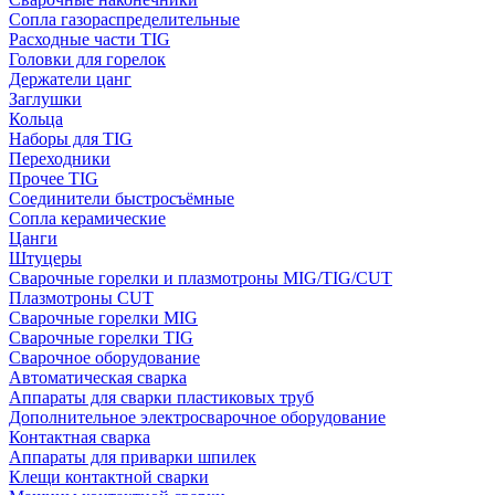
Сопла газораспределительные
Расходные части TIG
Головки для горелок
Держатели цанг
Заглушки
Кольца
Наборы для TIG
Переходники
Прочее TIG
Соединители быстросъёмные
Сопла керамические
Цанги
Штуцеры
Сварочные горелки и плазмотроны MIG/TIG/CUT
Плазмотроны CUT
Сварочные горелки MIG
Сварочные горелки TIG
Сварочное оборудование
Автоматическая сварка
Аппараты для сварки пластиковых труб
Дополнительное электросварочное оборудование
Контактная сварка
Аппараты для приварки шпилек
Клещи контактной сварки