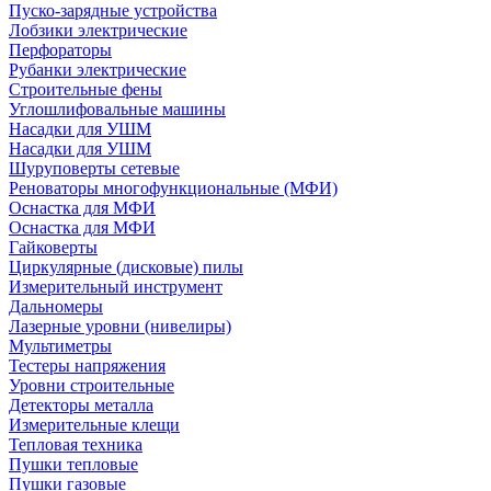
Пуско-зарядные устройства
Лобзики электрические
Перфораторы
Рубанки электрические
Строительные фены
Углошлифовальные машины
Насадки для УШМ
Насадки для УШМ
Шуруповерты сетевые
Реноваторы многофункциональные (МФИ)
Оснастка для МФИ
Оснастка для МФИ
Гайковерты
Циркулярные (дисковые) пилы
Измерительный инструмент
Дальномеры
Лазерные уровни (нивелиры)
Мультиметры
Тестеры напряжения
Уровни строительные
Детекторы металла
Измерительные клещи
Тепловая техника
Пушки тепловые
Пушки газовые