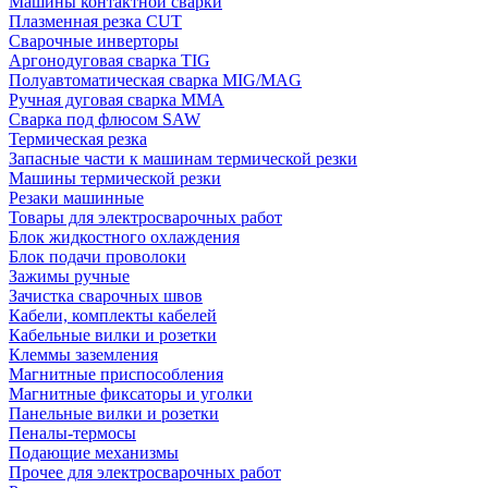
Машины контактной сварки
Плазменная резка CUT
Сварочные инверторы
Аргонодуговая сварка TIG
Полуавтоматическая сварка MIG/MAG
Ручная дуговая сварка MMA
Сварка под флюсом SAW
Термическая резка
Запасные части к машинам термической резки
Машины термической резки
Резаки машинные
Товары для электросварочных работ
Блок жидкостного охлаждения
Блок подачи проволоки
Зажимы ручные
Зачистка сварочных швов
Кабели, комплекты кабелей
Кабельные вилки и розетки
Клеммы заземления
Магнитные приспособления
Магнитные фиксаторы и уголки
Панельные вилки и розетки
Пеналы-термосы
Подающие механизмы
Прочее для электросварочных работ