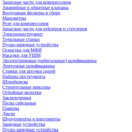
Запасные части для компрессоров
Аварийные и обратные клапаны
Воздушные фильтры в сборе
Манометры
Реле для компрессоров
Запасные части для нейлеров и степлеров
Электроинструмент
Точильные станки
Пуско-зарядные устройства
Оснастка для МФИ
Насадки для УШМ
Эксцентриковые (орбитальные) шлифмашины
Ленточные шлифмашины
Станки для заточки цепей
Наборы инструмента
Штроборезы
Строительные миксеры
Отбойные молотки
Заклепочники
Пилы сабельные
Граверы
Дрели
Шуруповерты и винтоверты
Зарядные устройства
Пуско-зарядные устройства