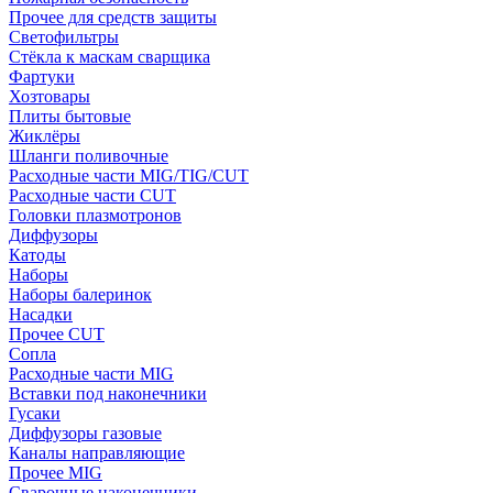
Прочее для средств защиты
Светофильтры
Стёкла к маскам сварщика
Фартуки
Хозтовары
Плиты бытовые
Жиклёры
Шланги поливочные
Расходные части MIG/TIG/CUT
Расходные части CUT
Головки плазмотронов
Диффузоры
Катоды
Наборы
Наборы балеринок
Насадки
Прочее CUT
Сопла
Расходные части MIG
Вставки под наконечники
Гусаки
Диффузоры газовые
Каналы направляющие
Прочее MIG
Сварочные наконечники