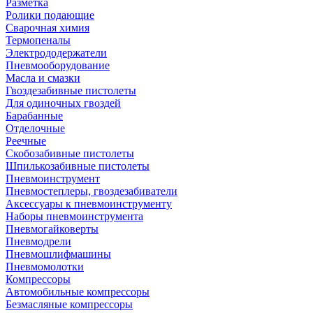
Разметка
Ролики подающие
Сварочная химия
Термопеналы
Электрододержатели
Пневмооборудование
Масла и смазки
Гвоздезабивные пистолеты
Для одиночных гвоздей
Барабанные
Отделочные
Реечные
Скобозабивные пистолеты
Шпилькозабивные пистолеты
Пневмоинструмент
Пневмостеплеры, гвоздезабиватели
Аксессуары к пневмоинструменту
Наборы пневмоинструмента
Пневмогайковерты
Пневмодрели
Пневмошлифмашины
Пневмомолотки
Компрессоры
Автомобильные компрессоры
Безмасляные компрессоры