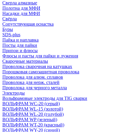
Сверла алмазные
Полотна для МФИ
Насадки для МФИ
Свёрла
Сопутствующая оснастка
Буры
SDS-plus
Пайка и наплавка
Посты для пайки
Припои и флюсы
Флюсы и пасты для пайки и лужения
Сварочные материалы
Проволока сварочная на катушках
Порошковая самозащитная проволока
Проволока для алюм. сплавов
Проволока для нерж. сталей
Проволока для черного металла
Электроды
Вольфрамовые электроды для TIG сварки
ВОЛЬФРАМ WC-20 (серый)
ВОЛЬФРАМ WL-15 (золотой)
ВОЛЬФРАМ WL-20 (голубой)
ВОЛЬФРАМ WP (зеленый)
ВОЛЬФРАМ WT-20 (красный)
ВОЛЬФРАМ WY-20 (синий)