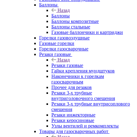
Баллоны
Назад
Баллоны
Баллоны композитные
Баллоны стальные
Газовые баллончики и картриджи
Горелки газовоздушные
Газовые горелки
Горелки газосварочные
Резаки газовые
Назад
Резаки газовые
Гайки крепления мундштуков
Наконечники к горелкам
газосварочным
Прочее для резаков
Резаки 3-х трубные
внутриголовочного смешения
Резаки 3-х трубные внутрисоплового
смешения
Резаки инжекторные
Резаки керосиновые
Узлы вентилей и ремкомплекты
Товары для газосварочных работ
Назад