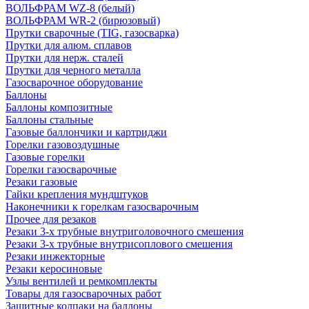
ВОЛЬФРАМ WZ-8 (белый)
ВОЛЬФРАМ WR-2 (бирюзовый)
Прутки сварочные (TIG, газосварка)
Прутки для алюм. сплавов
Прутки для нерж. сталей
Прутки для черного металла
Газосварочное оборудование
Баллоны
Баллоны композитные
Баллоны стальные
Газовые баллончики и картриджи
Горелки газовоздушные
Газовые горелки
Горелки газосварочные
Резаки газовые
Гайки крепления мундштуков
Наконечники к горелкам газосварочным
Прочее для резаков
Резаки 3-х трубные внутриголовочного смешения
Резаки 3-х трубные внутрисоплового смешения
Резаки инжекторные
Резаки керосиновые
Узлы вентилей и ремкомплекты
Товары для газосварочных работ
Защитные колпаки на баллоны