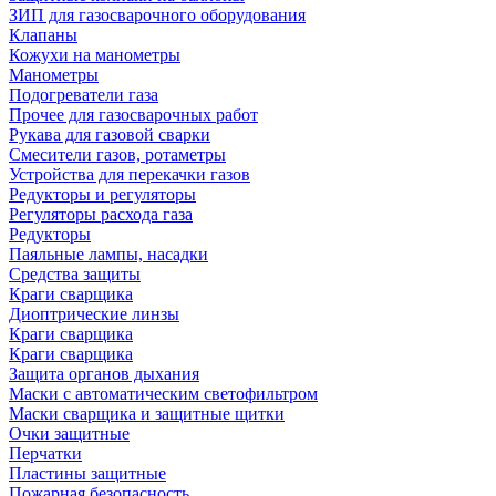
ЗИП для газосварочного оборудования
Клапаны
Кожухи на манометры
Манометры
Подогреватели газа
Прочее для газосварочных работ
Рукава для газовой сварки
Смесители газов, ротаметры
Устройства для перекачки газов
Редукторы и регуляторы
Регуляторы расхода газа
Редукторы
Паяльные лампы, насадки
Средства защиты
Краги сварщика
Диоптрические линзы
Краги сварщика
Краги сварщика
Защита органов дыхания
Маски с автоматическим светофильтром
Маски сварщика и защитные щитки
Очки защитные
Перчатки
Пластины защитные
Пожарная безопасность