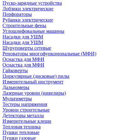
Пуско-зарядные устройства
Лобзики электрические
Перфораторы
Рубанки электрические
Строительные фены
Углошлифовальные машины
Насадки для УШМ
Насадки для УШМ
Шуруповерты сетевые
Реноваторы многофункциональные (МФИ)
Оснастка для МФИ
Оснастка для МФИ
Гайковерты
Циркулярные (дисковые) пилы
Измерительный инструмент
Дальномеры
Лазерные уровни (нивелиры)
Мультиметры
Тестеры напряжения
Уровни строительные
Детекторы металла
Измерительные клещи
Тепловая техника
Пушки тепловые
Пушки газовые