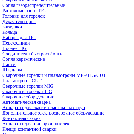
Сопла газораспределительные
Расходные части TIG
Головки для горелок
Держатели цанг
Заглушки
Кольца
Наборы для TIG
Переходники
Прочее TIG
Соединители быстросъёмные
Сопла керамические
Цанги
Штуцеры
Сварочные горелки и плазмотроны MIG/TIG/CUT
Плазмотроны CUT
Сварочные горелки MIG
Сварочные горелки TIG
Сварочное оборудование
Автоматическая сварка
Аппараты для сварки пластиковых труб
Дополнительное электросварочное оборудование
Контактная сварка
Аппараты для приварки шпилек
Клещи контактной сварки