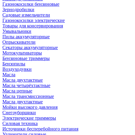
Газонокосилки бензиновые
Зернодробилки
Садовые измельчители
Газонокосилки электрические
Товары для консервирования
Умывальники
Пилы аккумуляторные
Опрыскиватели
Секаторы аккумуляторные
Мотокультиваторы
Бензиновые триммеры
Бензопилы
Воздуходувки
Масла
Масла двухтактные
Масла четырёхтактные
Масла цепные
Масла трансмиссионные
Масла двухтактные
Мойки высокого давления
Снегоуборщики
Электрические триммеры
Силовая техника
Источники бесперебойного питания
Удлинители силовые