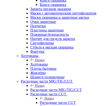
Краги сварщика
Краги сварщика
Защита органов дыхания
Маски с автоматическим светофильтром
Маски сварщика и защитные щитки
Очки защитные
Перчатки
Пластины защитные
Пожарная безопасность
Прочее для средств защиты
Светофильтры
Стёкла к маскам сварщика
Фартуки
Хозтовары
Назад
Хозтовары
Плиты бытовые
Жиклёры
Шланги поливочные
Расходные части MIG/TIG/CUT
Назад
Расходные части MIG/TIG/CUT
Расходные части CUT
Назад
Расходные части CUT