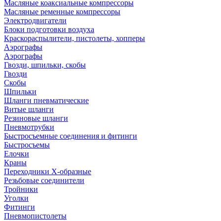
Масляные коаксиальные компрессоры
Масляные ременные компрессоры
Электродвигатели
Блоки подготовки воздуха
Краскораспылители, пистолеты, хопперы
Аэрографы
Аэрографы
Гвозди, шпильки, скобы
Гвозди
Скобы
Шпильки
Шланги пневматические
Витые шланги
Резиновые шланги
Пневмотрубки
Быстросъемные соединения и фитинги
Быстросъемы
Елочки
Краны
Переходники Х-образные
Резьбовые соединители
Тройники
Уголки
Фитинги
Пневмопистолеты