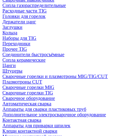
Сопла газораспределительные
Расходные части TIG
Головки для горелок
Держатели цанг
Заглушки
Кольца
Наборы для TIG
Переходники
Прочее TIG
Соединители быстросъёмные
Сопла керамические
Цанги
Штуцеры
Сварочные горелки и плазмотроны MIG/TIG/CUT
Плазмотроны CUT
Сварочные горелки MIG
Сварочные горелки TIG
Сварочное оборудование
Автоматическая сварка
Аппараты для сварки пластиковых труб
Дополнительное электросварочное оборудование
Контактная сварка
Аппараты для приварки шпилек
Клещи контактной сварки