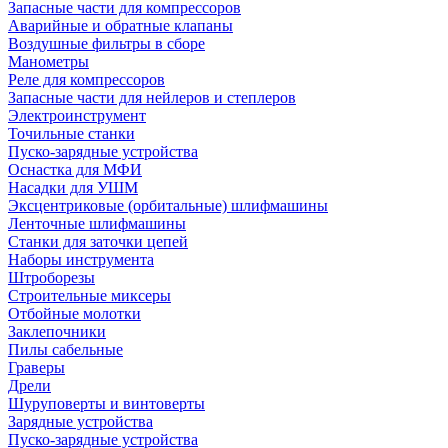
Запасные части для компрессоров
Аварийные и обратные клапаны
Воздушные фильтры в сборе
Манометры
Реле для компрессоров
Запасные части для нейлеров и степлеров
Электроинструмент
Точильные станки
Пуско-зарядные устройства
Оснастка для МФИ
Насадки для УШМ
Эксцентриковые (орбитальные) шлифмашины
Ленточные шлифмашины
Станки для заточки цепей
Наборы инструмента
Штроборезы
Строительные миксеры
Отбойные молотки
Заклепочники
Пилы сабельные
Граверы
Дрели
Шуруповерты и винтоверты
Зарядные устройства
Пуско-зарядные устройства