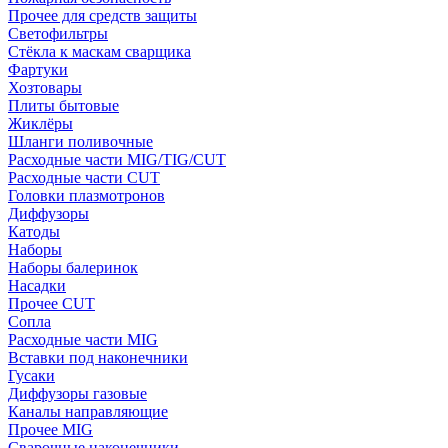
Прочее для средств защиты
Светофильтры
Стёкла к маскам сварщика
Фартуки
Хозтовары
Плиты бытовые
Жиклёры
Шланги поливочные
Расходные части MIG/TIG/CUT
Расходные части CUT
Головки плазмотронов
Диффузоры
Катоды
Наборы
Наборы балеринок
Насадки
Прочее CUT
Сопла
Расходные части MIG
Вставки под наконечники
Гусаки
Диффузоры газовые
Каналы направляющие
Прочее MIG
Сварочные наконечники