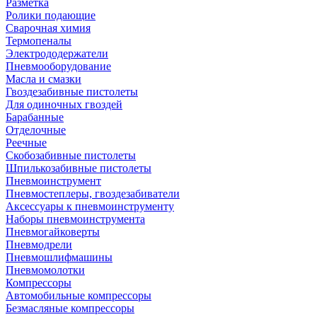
Разметка
Ролики подающие
Сварочная химия
Термопеналы
Электрододержатели
Пневмооборудование
Масла и смазки
Гвоздезабивные пистолеты
Для одиночных гвоздей
Барабанные
Отделочные
Реечные
Скобозабивные пистолеты
Шпилькозабивные пистолеты
Пневмоинструмент
Пневмостеплеры, гвоздезабиватели
Аксессуары к пневмоинструменту
Наборы пневмоинструмента
Пневмогайковерты
Пневмодрели
Пневмошлифмашины
Пневмомолотки
Компрессоры
Автомобильные компрессоры
Безмасляные компрессоры