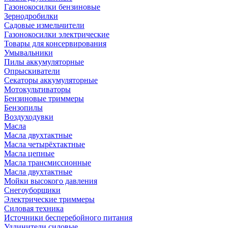
Газонокосилки бензиновые
Зернодробилки
Садовые измельчители
Газонокосилки электрические
Товары для консервирования
Умывальники
Пилы аккумуляторные
Опрыскиватели
Секаторы аккумуляторные
Мотокультиваторы
Бензиновые триммеры
Бензопилы
Воздуходувки
Масла
Масла двухтактные
Масла четырёхтактные
Масла цепные
Масла трансмиссионные
Масла двухтактные
Мойки высокого давления
Снегоуборщики
Электрические триммеры
Силовая техника
Источники бесперебойного питания
Удлинители силовые