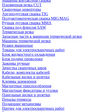
Машины контактной сварки
Плазменная резка CUT
Сварочные инверторы
Аргонодуговая сварка TIG
Полуавтоматическая сварка MIG/MAG
Ручная дуговая сварка MMA
Сварка под флюсом SAW
Термическая резка
Запасные части к машинам термической резки
Машины термической резки
Резаки машинные
Товары для электросварочных работ
Блок жидкостного охлаждения
Блок подачи проволоки
Зажимы ручные
Зачистка сварочных швов
Кабели, комплекты кабелей
Кабельные вилки и розетки
Клеммы заземления
Магнитные приспособления
Магнитные фиксаторы и уголки
Панельные вилки и розетки
Пеналы-термосы
Подающие механизмы
Прочее для электросварочных работ