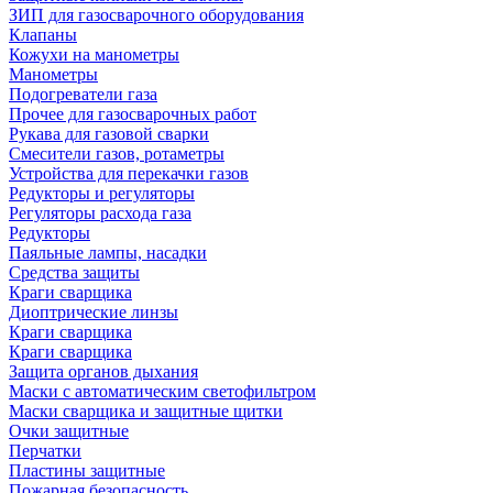
ЗИП для газосварочного оборудования
Клапаны
Кожухи на манометры
Манометры
Подогреватели газа
Прочее для газосварочных работ
Рукава для газовой сварки
Смесители газов, ротаметры
Устройства для перекачки газов
Редукторы и регуляторы
Регуляторы расхода газа
Редукторы
Паяльные лампы, насадки
Средства защиты
Краги сварщика
Диоптрические линзы
Краги сварщика
Краги сварщика
Защита органов дыхания
Маски с автоматическим светофильтром
Маски сварщика и защитные щитки
Очки защитные
Перчатки
Пластины защитные
Пожарная безопасность