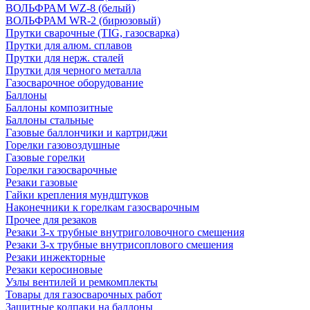
ВОЛЬФРАМ WZ-8 (белый)
ВОЛЬФРАМ WR-2 (бирюзовый)
Прутки сварочные (TIG, газосварка)
Прутки для алюм. сплавов
Прутки для нерж. сталей
Прутки для черного металла
Газосварочное оборудование
Баллоны
Баллоны композитные
Баллоны стальные
Газовые баллончики и картриджи
Горелки газовоздушные
Газовые горелки
Горелки газосварочные
Резаки газовые
Гайки крепления мундштуков
Наконечники к горелкам газосварочным
Прочее для резаков
Резаки 3-х трубные внутриголовочного смешения
Резаки 3-х трубные внутрисоплового смешения
Резаки инжекторные
Резаки керосиновые
Узлы вентилей и ремкомплекты
Товары для газосварочных работ
Защитные колпаки на баллоны