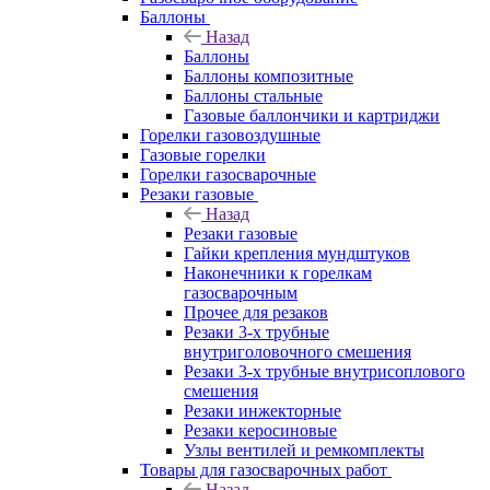
Баллоны
Назад
Баллоны
Баллоны композитные
Баллоны стальные
Газовые баллончики и картриджи
Горелки газовоздушные
Газовые горелки
Горелки газосварочные
Резаки газовые
Назад
Резаки газовые
Гайки крепления мундштуков
Наконечники к горелкам
газосварочным
Прочее для резаков
Резаки 3-х трубные
внутриголовочного смешения
Резаки 3-х трубные внутрисоплового
смешения
Резаки инжекторные
Резаки керосиновые
Узлы вентилей и ремкомплекты
Товары для газосварочных работ
Назад