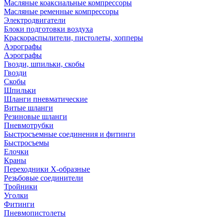
Масляные коаксиальные компрессоры
Масляные ременные компрессоры
Электродвигатели
Блоки подготовки воздуха
Краскораспылители, пистолеты, хопперы
Аэрографы
Аэрографы
Гвозди, шпильки, скобы
Гвозди
Скобы
Шпильки
Шланги пневматические
Витые шланги
Резиновые шланги
Пневмотрубки
Быстросъемные соединения и фитинги
Быстросъемы
Елочки
Краны
Переходники Х-образные
Резьбовые соединители
Тройники
Уголки
Фитинги
Пневмопистолеты