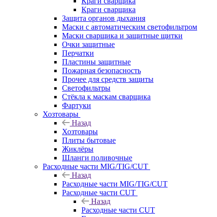
Краги сварщика
Краги сварщика
Защита органов дыхания
Маски с автоматическим светофильтром
Маски сварщика и защитные щитки
Очки защитные
Перчатки
Пластины защитные
Пожарная безопасность
Прочее для средств защиты
Светофильтры
Стёкла к маскам сварщика
Фартуки
Хозтовары
Назад
Хозтовары
Плиты бытовые
Жиклёры
Шланги поливочные
Расходные части MIG/TIG/CUT
Назад
Расходные части MIG/TIG/CUT
Расходные части CUT
Назад
Расходные части CUT