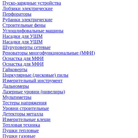
Пуско-зарядные устройства
Лобзики электрические
Перфораторы
Рубанки электрические
Строительные фены
Углошлифовальные машины
Насадки для УШМ
Насадки для УШМ
Шуруповерты сетевые
Реноваторы многофункциональные (МФИ)
Оснастка для МФИ
Оснастка для МФИ
Гайковерты
Циркулярные (дисковые) пилы
Измерительный инструмент
Дальномеры
Лазерные уровни (нивелиры)
Мультиметры
Тестеры напряжения
Уровни строительные
Детекторы металла
Измерительные клещи
Тепловая техника
Пушки тепловые
Пушки газовые