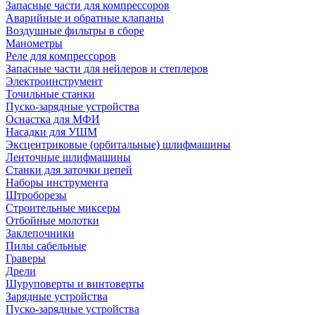
Запасные части для компрессоров
Аварийные и обратные клапаны
Воздушные фильтры в сборе
Манометры
Реле для компрессоров
Запасные части для нейлеров и степлеров
Электроинструмент
Точильные станки
Пуско-зарядные устройства
Оснастка для МФИ
Насадки для УШМ
Эксцентриковые (орбитальные) шлифмашины
Ленточные шлифмашины
Станки для заточки цепей
Наборы инструмента
Штроборезы
Строительные миксеры
Отбойные молотки
Заклепочники
Пилы сабельные
Граверы
Дрели
Шуруповерты и винтоверты
Зарядные устройства
Пуско-зарядные устройства