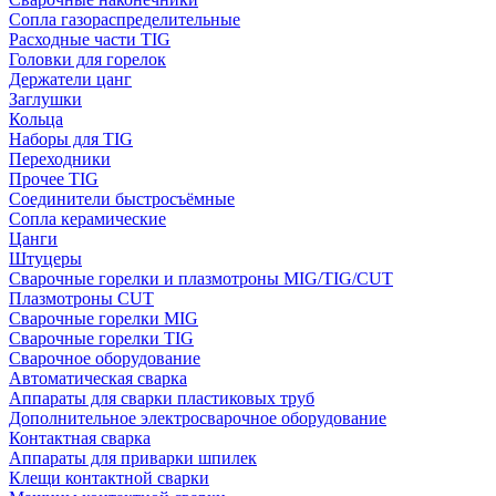
Сопла газораспределительные
Расходные части TIG
Головки для горелок
Держатели цанг
Заглушки
Кольца
Наборы для TIG
Переходники
Прочее TIG
Соединители быстросъёмные
Сопла керамические
Цанги
Штуцеры
Сварочные горелки и плазмотроны MIG/TIG/CUT
Плазмотроны CUT
Сварочные горелки MIG
Сварочные горелки TIG
Сварочное оборудование
Автоматическая сварка
Аппараты для сварки пластиковых труб
Дополнительное электросварочное оборудование
Контактная сварка
Аппараты для приварки шпилек
Клещи контактной сварки