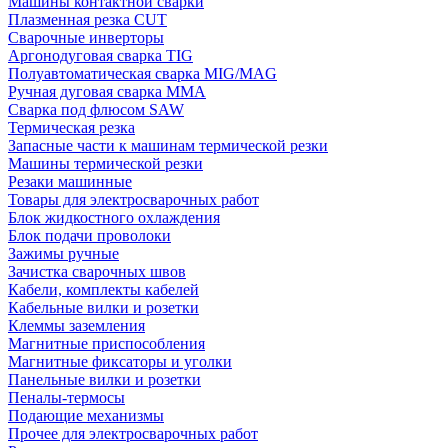
Машины контактной сварки
Плазменная резка CUT
Сварочные инверторы
Аргонодуговая сварка TIG
Полуавтоматическая сварка MIG/MAG
Ручная дуговая сварка MMA
Сварка под флюсом SAW
Термическая резка
Запасные части к машинам термической резки
Машины термической резки
Резаки машинные
Товары для электросварочных работ
Блок жидкостного охлаждения
Блок подачи проволоки
Зажимы ручные
Зачистка сварочных швов
Кабели, комплекты кабелей
Кабельные вилки и розетки
Клеммы заземления
Магнитные приспособления
Магнитные фиксаторы и уголки
Панельные вилки и розетки
Пеналы-термосы
Подающие механизмы
Прочее для электросварочных работ