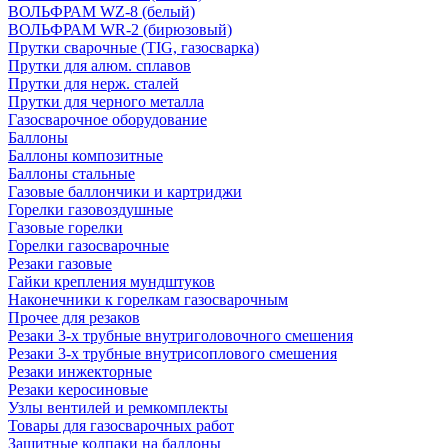
ВОЛЬФРАМ WZ-8 (белый)
ВОЛЬФРАМ WR-2 (бирюзовый)
Прутки сварочные (TIG, газосварка)
Прутки для алюм. сплавов
Прутки для нерж. сталей
Прутки для черного металла
Газосварочное оборудование
Баллоны
Баллоны композитные
Баллоны стальные
Газовые баллончики и картриджи
Горелки газовоздушные
Газовые горелки
Горелки газосварочные
Резаки газовые
Гайки крепления мундштуков
Наконечники к горелкам газосварочным
Прочее для резаков
Резаки 3-х трубные внутриголовочного смешения
Резаки 3-х трубные внутрисоплового смешения
Резаки инжекторные
Резаки керосиновые
Узлы вентилей и ремкомплекты
Товары для газосварочных работ
Защитные колпаки на баллоны