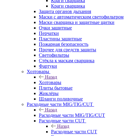
Краги сварщика
Краги сварщика
Защита органов дыхания
Маски с автоматическим светофильтром
Маски сварщика и защитные щитки
Очки защитные
Перчатки
Пластины защитные
Пожарная безопасность
Прочее для средств защиты
Светофильтры
Стёкла к маскам сварщика
Фартуки
Хозтовары
Назад
Хозтовары
Плиты бытовые
Жиклёры
Шланги поливочные
Расходные части MIG/TIG/CUT
Назад
Расходные части MIG/TIG/CUT
Расходные части CUT
Назад
Расходные части CUT