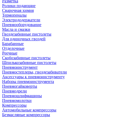
Разметка
Ролики подающие
Сварочная химия
Термопеналы
Электрододержатели
Пневмооборудование
Масла и смазки
Гвоздезабивные пистолеты
Для одиночных гвоздей
Барабанные
Отделочные
Реечные
Скобозабивные пистолеты
Шпилькозабивные пистолеты
Пневмоинструмент
Пневмостеплеры, гвоздезабиватели
Аксессуары к пневмоинструменту
Наборы пневмоинструмента
Пневмогайковерты
Пневмодрели
Пневмошлифмашины
Пневмомолотки
Компрессоры
Автомобильные компрессоры
Безмасляные компрессоры