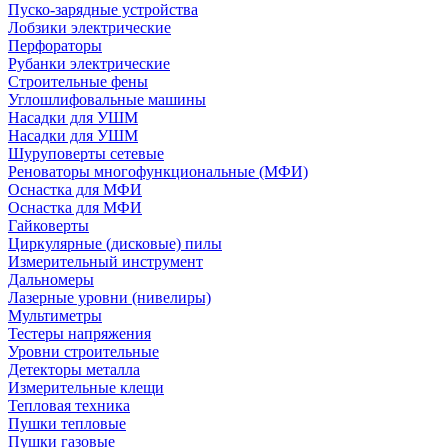
Пуско-зарядные устройства
Лобзики электрические
Перфораторы
Рубанки электрические
Строительные фены
Углошлифовальные машины
Насадки для УШМ
Насадки для УШМ
Шуруповерты сетевые
Реноваторы многофункциональные (МФИ)
Оснастка для МФИ
Оснастка для МФИ
Гайковерты
Циркулярные (дисковые) пилы
Измерительный инструмент
Дальномеры
Лазерные уровни (нивелиры)
Мультиметры
Тестеры напряжения
Уровни строительные
Детекторы металла
Измерительные клещи
Тепловая техника
Пушки тепловые
Пушки газовые