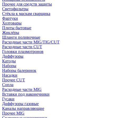
Прочее для средств защиты
Светофильтры
Стёкла к маскам сварщика
Фартуки
Хозтовары
Плиты бытовые
Жиклёры
Шланги поливочные
Расходные части MIG/TIG/CUT
Расходные части CUT
Головки плазмотронов
Диффузоры
Катоды
Наборы
Наборы балеринок
Насадки
Прочее CUT
Сопла
Расходные части MIG
Вставки под наконечники
Гусаки
Диффузоры газовые
Каналы направляющие
Прочее MIG
Сварочные наконечники