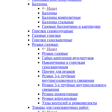
Баллоны
Назад
Баллоны
Баллоны композитные
Баллоны стальные
Газовые баллончики и картриджи
Горелки газовоздушные
Газовые горелки
Горелки газосварочные
Резаки газовые
Назад
Резаки газовые
Гайки крепления мундштуков
Наконечники к горелкам
газосварочным
Прочее для резаков
Резаки 3-х трубные
внутриголовочного смешения
Резаки 3-х трубные внутрисоплового
смешения
Резаки инжекторные
Резаки керосиновые
Узлы вентилей и ремкомплекты
Товары для газосварочных работ
Назад