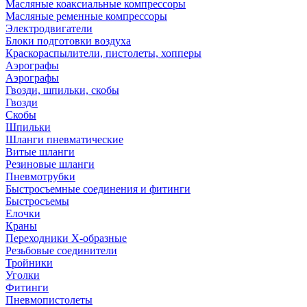
Масляные коаксиальные компрессоры
Масляные ременные компрессоры
Электродвигатели
Блоки подготовки воздуха
Краскораспылители, пистолеты, хопперы
Аэрографы
Аэрографы
Гвозди, шпильки, скобы
Гвозди
Скобы
Шпильки
Шланги пневматические
Витые шланги
Резиновые шланги
Пневмотрубки
Быстросъемные соединения и фитинги
Быстросъемы
Елочки
Краны
Переходники Х-образные
Резьбовые соединители
Тройники
Уголки
Фитинги
Пневмопистолеты