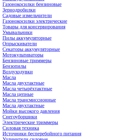
Газонокосилки бензиновые
Зернодробилки
Садовые измельчители
Газонокосилки электрические
Товары для консервирования
Умывальники
Пилы аккумуляторные
Опрыскиватели
Секаторы аккумуляторные
Мотокультиваторы
Бензиновые триммеры
Бензопилы
Воздуходувки
Масла
Масла двухтактные
Масла четырёхтактные
Масла цепные
Масла трансмиссионные
Масла двухтактные
Мойки высокого давления
Снегоуборщики
Электрические триммеры
Силовая техника
Источники бесперебойного питания
Удлинители силовые