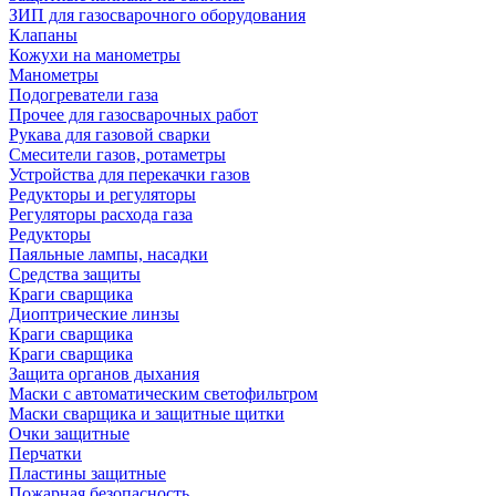
ЗИП для газосварочного оборудования
Клапаны
Кожухи на манометры
Манометры
Подогреватели газа
Прочее для газосварочных работ
Рукава для газовой сварки
Смесители газов, ротаметры
Устройства для перекачки газов
Редукторы и регуляторы
Регуляторы расхода газа
Редукторы
Паяльные лампы, насадки
Средства защиты
Краги сварщика
Диоптрические линзы
Краги сварщика
Краги сварщика
Защита органов дыхания
Маски с автоматическим светофильтром
Маски сварщика и защитные щитки
Очки защитные
Перчатки
Пластины защитные
Пожарная безопасность