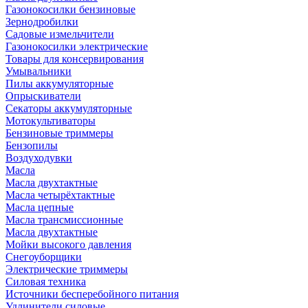
Газонокосилки бензиновые
Зернодробилки
Садовые измельчители
Газонокосилки электрические
Товары для консервирования
Умывальники
Пилы аккумуляторные
Опрыскиватели
Секаторы аккумуляторные
Мотокультиваторы
Бензиновые триммеры
Бензопилы
Воздуходувки
Масла
Масла двухтактные
Масла четырёхтактные
Масла цепные
Масла трансмиссионные
Масла двухтактные
Мойки высокого давления
Снегоуборщики
Электрические триммеры
Силовая техника
Источники бесперебойного питания
Удлинители силовые