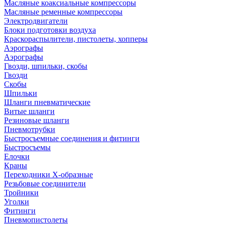
Масляные коаксиальные компрессоры
Масляные ременные компрессоры
Электродвигатели
Блоки подготовки воздуха
Краскораспылители, пистолеты, хопперы
Аэрографы
Аэрографы
Гвозди, шпильки, скобы
Гвозди
Скобы
Шпильки
Шланги пневматические
Витые шланги
Резиновые шланги
Пневмотрубки
Быстросъемные соединения и фитинги
Быстросъемы
Елочки
Краны
Переходники Х-образные
Резьбовые соединители
Тройники
Уголки
Фитинги
Пневмопистолеты