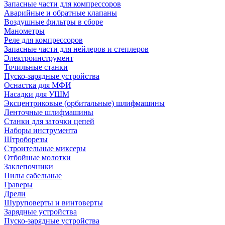
Запасные части для компрессоров
Аварийные и обратные клапаны
Воздушные фильтры в сборе
Манометры
Реле для компрессоров
Запасные части для нейлеров и степлеров
Электроинструмент
Точильные станки
Пуско-зарядные устройства
Оснастка для МФИ
Насадки для УШМ
Эксцентриковые (орбитальные) шлифмашины
Ленточные шлифмашины
Станки для заточки цепей
Наборы инструмента
Штроборезы
Строительные миксеры
Отбойные молотки
Заклепочники
Пилы сабельные
Граверы
Дрели
Шуруповерты и винтоверты
Зарядные устройства
Пуско-зарядные устройства