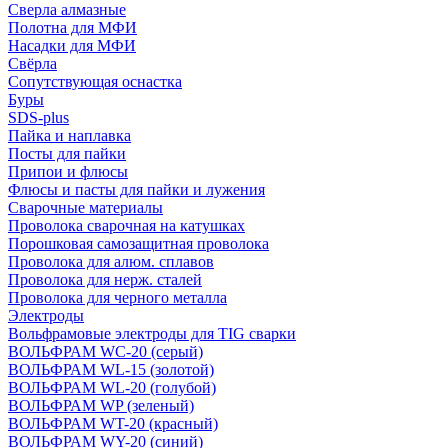
Сверла алмазные
Полотна для МФИ
Насадки для МФИ
Свёрла
Сопутствующая оснастка
Буры
SDS-plus
Пайка и наплавка
Посты для пайки
Припои и флюсы
Флюсы и пасты для пайки и лужения
Сварочные материалы
Проволока сварочная на катушках
Порошковая самозащитная проволока
Проволока для алюм. сплавов
Проволока для нерж. сталей
Проволока для черного металла
Электроды
Вольфрамовые электроды для TIG сварки
ВОЛЬФРАМ WC-20 (серый)
ВОЛЬФРАМ WL-15 (золотой)
ВОЛЬФРАМ WL-20 (голубой)
ВОЛЬФРАМ WP (зеленый)
ВОЛЬФРАМ WT-20 (красный)
ВОЛЬФРАМ WY-20 (синий)