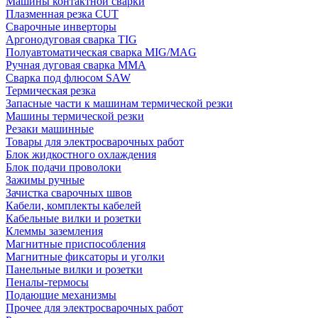
Машины контактной сварки
Плазменная резка CUT
Сварочные инверторы
Аргонодуговая сварка TIG
Полуавтоматическая сварка MIG/MAG
Ручная дуговая сварка MMA
Сварка под флюсом SAW
Термическая резка
Запасные части к машинам термической резки
Машины термической резки
Резаки машинные
Товары для электросварочных работ
Блок жидкостного охлаждения
Блок подачи проволоки
Зажимы ручные
Зачистка сварочных швов
Кабели, комплекты кабелей
Кабельные вилки и розетки
Клеммы заземления
Магнитные приспособления
Магнитные фиксаторы и уголки
Панельные вилки и розетки
Пеналы-термосы
Подающие механизмы
Прочее для электросварочных работ