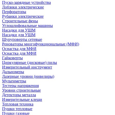
Пуско-зарядные устройства
Лобзики электрические
Перфораторы
Рубанки электрические
Строительные фены
Углошлифовальные машины
Насадки для УШМ
Насадки для УШМ
Шуруповерты сетевые
Реноваторы многофункциональные (МФИ)
Оснастка для МФИ
Оснастка для МФИ
Гайковерты
Циркулярные (дисковые) пилы
Измерительный инструмент
Дальномеры
Лазерные уровни (нивелиры)
Мультиметры
Тестеры напряжения
Уровни строительные
Детекторы металла
Измерительные клещи
Тепловая техника
Пушки тепловые
Пушки газовые