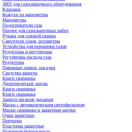
ЗИП для газосварочного оборудования
Клапаны
Кожухи на манометры
Манометры
Подогреватели газа
Прочее для газосварочных работ
Рукава для газовой сварки
Смесители газов, ротаметры
Устройства для перекачки газов
Редукторы и регуляторы
Регуляторы расхода газа
Редукторы
Паяльные лампы, насадки
Средства защиты
Краги сварщика
Диоптрические линзы
Краги сварщика
Краги сварщика
Защита органов дыхания
Маски с автоматическим светофильтром
Маски сварщика и защитные щитки
Очки защитные
Перчатки
Пластины защитные
Пожарная безопасность