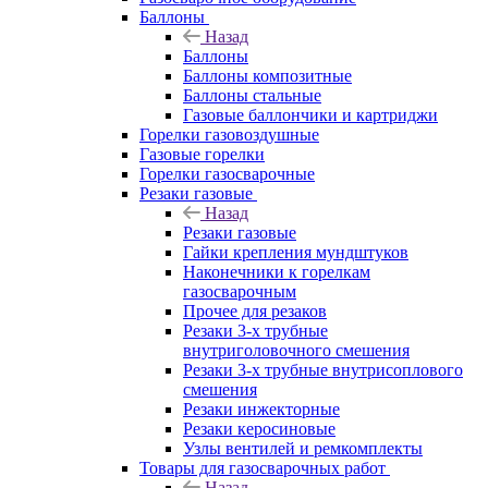
Баллоны
Назад
Баллоны
Баллоны композитные
Баллоны стальные
Газовые баллончики и картриджи
Горелки газовоздушные
Газовые горелки
Горелки газосварочные
Резаки газовые
Назад
Резаки газовые
Гайки крепления мундштуков
Наконечники к горелкам
газосварочным
Прочее для резаков
Резаки 3-х трубные
внутриголовочного смешения
Резаки 3-х трубные внутрисоплового
смешения
Резаки инжекторные
Резаки керосиновые
Узлы вентилей и ремкомплекты
Товары для газосварочных работ
Назад