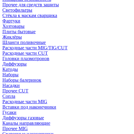
Прочее для средств защиты
Светофильтры
Стёкла к маскам сварщика
Фартуки
Хозтовары
Плиты бытовые
Жиклёры
Шланги поливочные
Расходные части MIG/TIG/CUT
Расходные части CUT
Головки плазмотронов
Диффузоры
Катоды
Наборы
Наборы балеринок
Насадки
Прочее CUT
Сопла
Расходные части MIG
Вставки под наконечники
Гусаки
Диффузоры газовые
Каналы направляющие
Прочее MIG
Сварочные наконечники