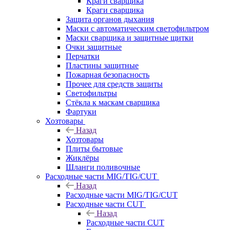
Краги сварщика
Краги сварщика
Защита органов дыхания
Маски с автоматическим светофильтром
Маски сварщика и защитные щитки
Очки защитные
Перчатки
Пластины защитные
Пожарная безопасность
Прочее для средств защиты
Светофильтры
Стёкла к маскам сварщика
Фартуки
Хозтовары
Назад
Хозтовары
Плиты бытовые
Жиклёры
Шланги поливочные
Расходные части MIG/TIG/CUT
Назад
Расходные части MIG/TIG/CUT
Расходные части CUT
Назад
Расходные части CUT