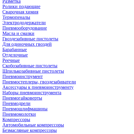
Разметка
Ролики подающие
Сварочная химия
Термопеналы
Электрододержатели
Пневмооборудование
Масла и смазки
Гвоздезабивные пистолеты
Для одиночных гвоздей
Барабанные
Отделочные
Реечные
Скобозабивные пистолеты
Шпилькозабивные пистолеты
Пневмоинструмент
Пневмостеплеры, гвоздезабиватели
Аксессуары к пневмоинструменту
Наборы пневмоинструмента
Пневмогайковерты
Пневмодрели
Пневмошлифмашины
Пневмомолотки
Компрессоры
Автомобильные компрессоры
Безмасляные компрессоры