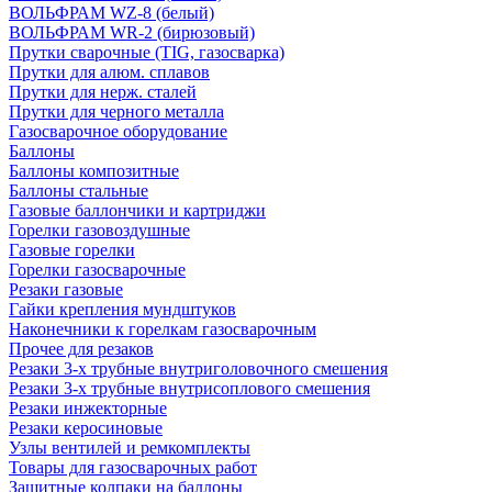
ВОЛЬФРАМ WZ-8 (белый)
ВОЛЬФРАМ WR-2 (бирюзовый)
Прутки сварочные (TIG, газосварка)
Прутки для алюм. сплавов
Прутки для нерж. сталей
Прутки для черного металла
Газосварочное оборудование
Баллоны
Баллоны композитные
Баллоны стальные
Газовые баллончики и картриджи
Горелки газовоздушные
Газовые горелки
Горелки газосварочные
Резаки газовые
Гайки крепления мундштуков
Наконечники к горелкам газосварочным
Прочее для резаков
Резаки 3-х трубные внутриголовочного смешения
Резаки 3-х трубные внутрисоплового смешения
Резаки инжекторные
Резаки керосиновые
Узлы вентилей и ремкомплекты
Товары для газосварочных работ
Защитные колпаки на баллоны