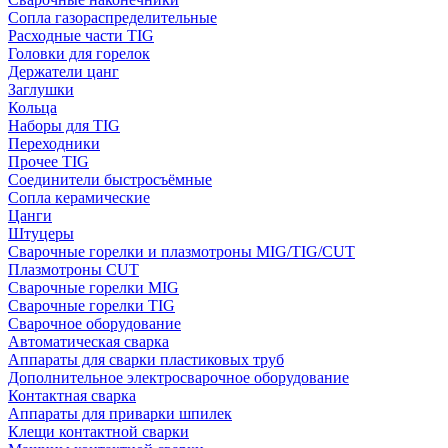
Сопла газораспределительные
Расходные части TIG
Головки для горелок
Держатели цанг
Заглушки
Кольца
Наборы для TIG
Переходники
Прочее TIG
Соединители быстросъёмные
Сопла керамические
Цанги
Штуцеры
Сварочные горелки и плазмотроны MIG/TIG/CUT
Плазмотроны CUT
Сварочные горелки MIG
Сварочные горелки TIG
Сварочное оборудование
Автоматическая сварка
Аппараты для сварки пластиковых труб
Дополнительное электросварочное оборудование
Контактная сварка
Аппараты для приварки шпилек
Клещи контактной сварки