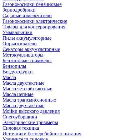
Газонокосилки бензиновые
Зернодробилки
Садовые измельчители
Газонокосилки электрические
Товары для консервирования
Умывальники
Пилы аккумуляторные
Опрыскиватели
Секаторы аккумуляторные
Мотокультиваторы
Бензиновые триммеры
Бензопилы
Воздуходувки
Масла
Масла двухтактные
Масла четырёхтактные
Масла цепные
Масла трансмиссионные
Масла двухтактные
Мойки высокого давления
Снегоуборщики
Электрические триммеры
Силовая техника
Источники бесперебойного питания
Удлинители силовые