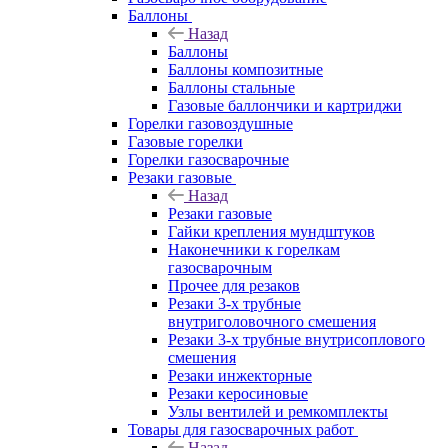
Баллоны
Назад
Баллоны
Баллоны композитные
Баллоны стальные
Газовые баллончики и картриджи
Горелки газовоздушные
Газовые горелки
Горелки газосварочные
Резаки газовые
Назад
Резаки газовые
Гайки крепления мундштуков
Наконечники к горелкам
газосварочным
Прочее для резаков
Резаки 3-х трубные
внутриголовочного смешения
Резаки 3-х трубные внутрисоплового
смешения
Резаки инжекторные
Резаки керосиновые
Узлы вентилей и ремкомплекты
Товары для газосварочных работ
Назад