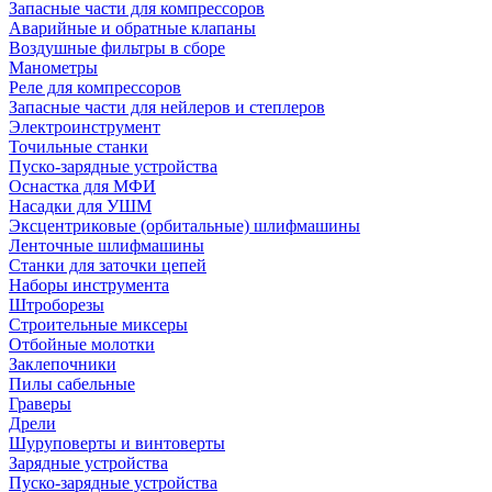
Запасные части для компрессоров
Аварийные и обратные клапаны
Воздушные фильтры в сборе
Манометры
Реле для компрессоров
Запасные части для нейлеров и степлеров
Электроинструмент
Точильные станки
Пуско-зарядные устройства
Оснастка для МФИ
Насадки для УШМ
Эксцентриковые (орбитальные) шлифмашины
Ленточные шлифмашины
Станки для заточки цепей
Наборы инструмента
Штроборезы
Строительные миксеры
Отбойные молотки
Заклепочники
Пилы сабельные
Граверы
Дрели
Шуруповерты и винтоверты
Зарядные устройства
Пуско-зарядные устройства