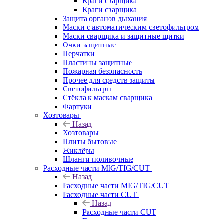
Краги сварщика
Краги сварщика
Защита органов дыхания
Маски с автоматическим светофильтром
Маски сварщика и защитные щитки
Очки защитные
Перчатки
Пластины защитные
Пожарная безопасность
Прочее для средств защиты
Светофильтры
Стёкла к маскам сварщика
Фартуки
Хозтовары
Назад
Хозтовары
Плиты бытовые
Жиклёры
Шланги поливочные
Расходные части MIG/TIG/CUT
Назад
Расходные части MIG/TIG/CUT
Расходные части CUT
Назад
Расходные части CUT