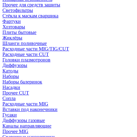
Прочее для средств защиты
Светофильтры
Стёкла к маскам сварщика
Фартуки
Хозтовары
Плиты бытовые
Жиклёры
Шланги поливочные
Расходные части MIG/TIG/CUT
Расходные части CUT
Головки плазмотронов
Диффузоры
Катоды
Наборы
Наборы балеринок
Насадки
Прочее CUT
Сопла
Расходные части MIG
Вставки под наконечники
Гусаки
Диффузоры газовые
Каналы направляющие
Прочее MIG
Сварочные наконечники