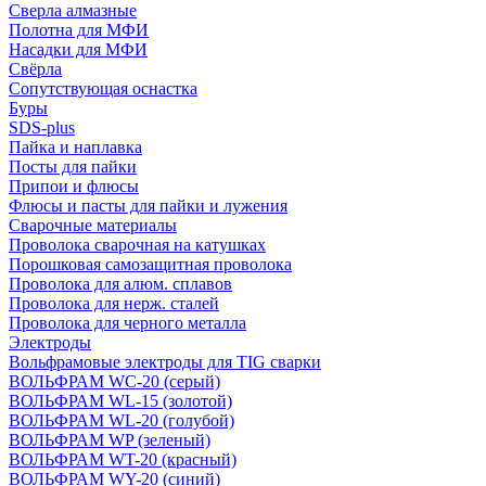
Сверла алмазные
Полотна для МФИ
Насадки для МФИ
Свёрла
Сопутствующая оснастка
Буры
SDS-plus
Пайка и наплавка
Посты для пайки
Припои и флюсы
Флюсы и пасты для пайки и лужения
Сварочные материалы
Проволока сварочная на катушках
Порошковая самозащитная проволока
Проволока для алюм. сплавов
Проволока для нерж. сталей
Проволока для черного металла
Электроды
Вольфрамовые электроды для TIG сварки
ВОЛЬФРАМ WC-20 (серый)
ВОЛЬФРАМ WL-15 (золотой)
ВОЛЬФРАМ WL-20 (голубой)
ВОЛЬФРАМ WP (зеленый)
ВОЛЬФРАМ WT-20 (красный)
ВОЛЬФРАМ WY-20 (синий)