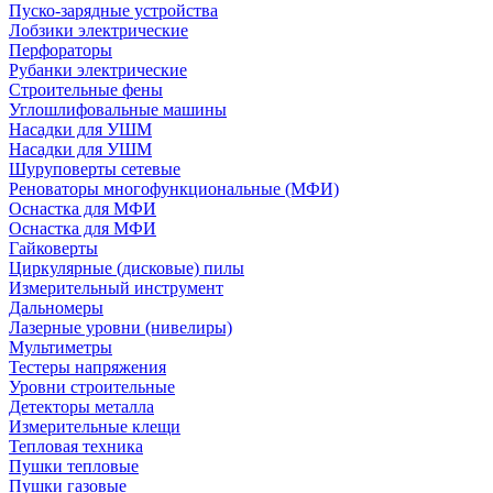
Пуско-зарядные устройства
Лобзики электрические
Перфораторы
Рубанки электрические
Строительные фены
Углошлифовальные машины
Насадки для УШМ
Насадки для УШМ
Шуруповерты сетевые
Реноваторы многофункциональные (МФИ)
Оснастка для МФИ
Оснастка для МФИ
Гайковерты
Циркулярные (дисковые) пилы
Измерительный инструмент
Дальномеры
Лазерные уровни (нивелиры)
Мультиметры
Тестеры напряжения
Уровни строительные
Детекторы металла
Измерительные клещи
Тепловая техника
Пушки тепловые
Пушки газовые