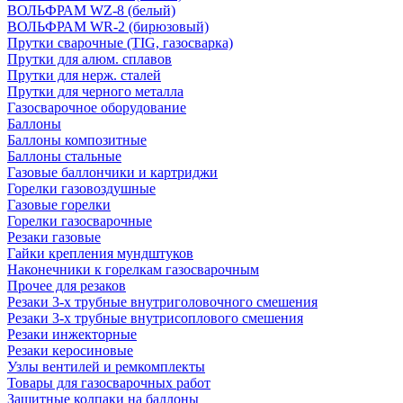
ВОЛЬФРАМ WZ-8 (белый)
ВОЛЬФРАМ WR-2 (бирюзовый)
Прутки сварочные (TIG, газосварка)
Прутки для алюм. сплавов
Прутки для нерж. сталей
Прутки для черного металла
Газосварочное оборудование
Баллоны
Баллоны композитные
Баллоны стальные
Газовые баллончики и картриджи
Горелки газовоздушные
Газовые горелки
Горелки газосварочные
Резаки газовые
Гайки крепления мундштуков
Наконечники к горелкам газосварочным
Прочее для резаков
Резаки 3-х трубные внутриголовочного смешения
Резаки 3-х трубные внутрисоплового смешения
Резаки инжекторные
Резаки керосиновые
Узлы вентилей и ремкомплекты
Товары для газосварочных работ
Защитные колпаки на баллоны