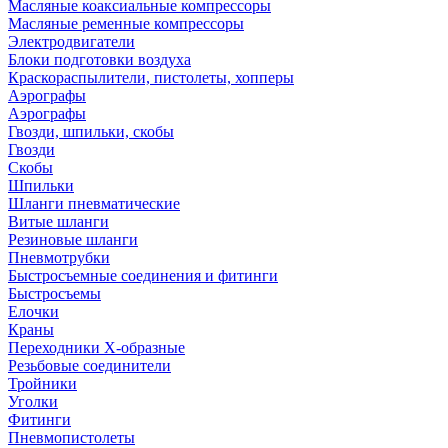
Масляные коаксиальные компрессоры
Масляные ременные компрессоры
Электродвигатели
Блоки подготовки воздуха
Краскораспылители, пистолеты, хопперы
Аэрографы
Аэрографы
Гвозди, шпильки, скобы
Гвозди
Скобы
Шпильки
Шланги пневматические
Витые шланги
Резиновые шланги
Пневмотрубки
Быстросъемные соединения и фитинги
Быстросъемы
Елочки
Краны
Переходники Х-образные
Резьбовые соединители
Тройники
Уголки
Фитинги
Пневмопистолеты