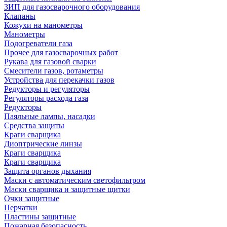
ЗИП для газосварочного оборудования
Клапаны
Кожухи на манометры
Манометры
Подогреватели газа
Прочее для газосварочных работ
Рукава для газовой сварки
Смесители газов, ротаметры
Устройства для перекачки газов
Редукторы и регуляторы
Регуляторы расхода газа
Редукторы
Паяльные лампы, насадки
Средства защиты
Краги сварщика
Диоптрические линзы
Краги сварщика
Краги сварщика
Защита органов дыхания
Маски с автоматическим светофильтром
Маски сварщика и защитные щитки
Очки защитные
Перчатки
Пластины защитные
Пожарная безопасность