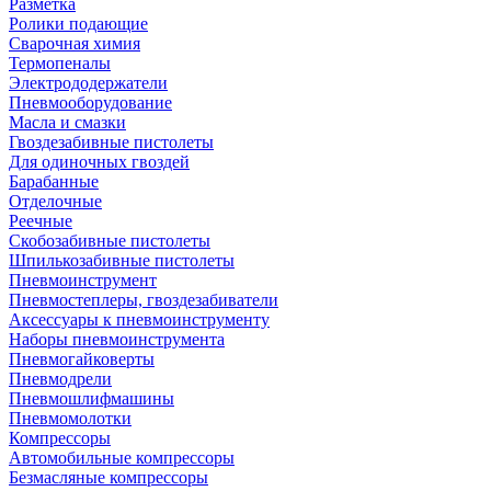
Разметка
Ролики подающие
Сварочная химия
Термопеналы
Электрододержатели
Пневмооборудование
Масла и смазки
Гвоздезабивные пистолеты
Для одиночных гвоздей
Барабанные
Отделочные
Реечные
Скобозабивные пистолеты
Шпилькозабивные пистолеты
Пневмоинструмент
Пневмостеплеры, гвоздезабиватели
Аксессуары к пневмоинструменту
Наборы пневмоинструмента
Пневмогайковерты
Пневмодрели
Пневмошлифмашины
Пневмомолотки
Компрессоры
Автомобильные компрессоры
Безмасляные компрессоры