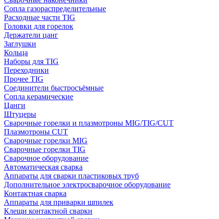
Сопла газораспределительные
Расходные части TIG
Головки для горелок
Держатели цанг
Заглушки
Кольца
Наборы для TIG
Переходники
Прочее TIG
Соединители быстросъёмные
Сопла керамические
Цанги
Штуцеры
Сварочные горелки и плазмотроны MIG/TIG/CUT
Плазмотроны CUT
Сварочные горелки MIG
Сварочные горелки TIG
Сварочное оборудование
Автоматическая сварка
Аппараты для сварки пластиковых труб
Дополнительное электросварочное оборудование
Контактная сварка
Аппараты для приварки шпилек
Клещи контактной сварки