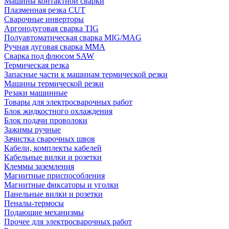
Машины контактной сварки
Плазменная резка CUT
Сварочные инверторы
Аргонодуговая сварка TIG
Полуавтоматическая сварка MIG/MAG
Ручная дуговая сварка MMA
Сварка под флюсом SAW
Термическая резка
Запасные части к машинам термической резки
Машины термической резки
Резаки машинные
Товары для электросварочных работ
Блок жидкостного охлаждения
Блок подачи проволоки
Зажимы ручные
Зачистка сварочных швов
Кабели, комплекты кабелей
Кабельные вилки и розетки
Клеммы заземления
Магнитные приспособления
Магнитные фиксаторы и уголки
Панельные вилки и розетки
Пеналы-термосы
Подающие механизмы
Прочее для электросварочных работ