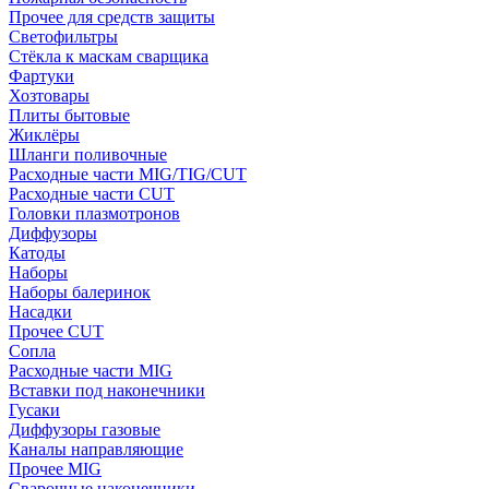
Прочее для средств защиты
Светофильтры
Стёкла к маскам сварщика
Фартуки
Хозтовары
Плиты бытовые
Жиклёры
Шланги поливочные
Расходные части MIG/TIG/CUT
Расходные части CUT
Головки плазмотронов
Диффузоры
Катоды
Наборы
Наборы балеринок
Насадки
Прочее CUT
Сопла
Расходные части MIG
Вставки под наконечники
Гусаки
Диффузоры газовые
Каналы направляющие
Прочее MIG
Сварочные наконечники