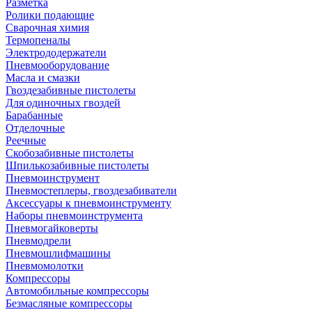
Разметка
Ролики подающие
Сварочная химия
Термопеналы
Электрододержатели
Пневмооборудование
Масла и смазки
Гвоздезабивные пистолеты
Для одиночных гвоздей
Барабанные
Отделочные
Реечные
Скобозабивные пистолеты
Шпилькозабивные пистолеты
Пневмоинструмент
Пневмостеплеры, гвоздезабиватели
Аксессуары к пневмоинструменту
Наборы пневмоинструмента
Пневмогайковерты
Пневмодрели
Пневмошлифмашины
Пневмомолотки
Компрессоры
Автомобильные компрессоры
Безмасляные компрессоры