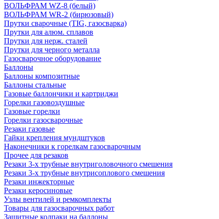
ВОЛЬФРАМ WZ-8 (белый)
ВОЛЬФРАМ WR-2 (бирюзовый)
Прутки сварочные (TIG, газосварка)
Прутки для алюм. сплавов
Прутки для нерж. сталей
Прутки для черного металла
Газосварочное оборудование
Баллоны
Баллоны композитные
Баллоны стальные
Газовые баллончики и картриджи
Горелки газовоздушные
Газовые горелки
Горелки газосварочные
Резаки газовые
Гайки крепления мундштуков
Наконечники к горелкам газосварочным
Прочее для резаков
Резаки 3-х трубные внутриголовочного смешения
Резаки 3-х трубные внутрисоплового смешения
Резаки инжекторные
Резаки керосиновые
Узлы вентилей и ремкомплекты
Товары для газосварочных работ
Защитные колпаки на баллоны