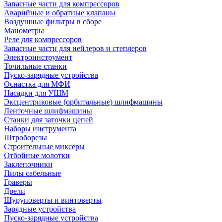
Запасные части для компрессоров
Аварийные и обратные клапаны
Воздушные фильтры в сборе
Манометры
Реле для компрессоров
Запасные части для нейлеров и степлеров
Электроинструмент
Точильные станки
Пуско-зарядные устройства
Оснастка для МФИ
Насадки для УШМ
Эксцентриковые (орбитальные) шлифмашины
Ленточные шлифмашины
Станки для заточки цепей
Наборы инструмента
Штроборезы
Строительные миксеры
Отбойные молотки
Заклепочники
Пилы сабельные
Граверы
Дрели
Шуруповерты и винтоверты
Зарядные устройства
Пуско-зарядные устройства