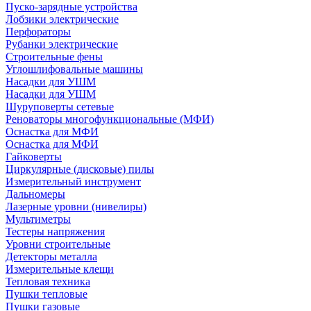
Пуско-зарядные устройства
Лобзики электрические
Перфораторы
Рубанки электрические
Строительные фены
Углошлифовальные машины
Насадки для УШМ
Насадки для УШМ
Шуруповерты сетевые
Реноваторы многофункциональные (МФИ)
Оснастка для МФИ
Оснастка для МФИ
Гайковерты
Циркулярные (дисковые) пилы
Измерительный инструмент
Дальномеры
Лазерные уровни (нивелиры)
Мультиметры
Тестеры напряжения
Уровни строительные
Детекторы металла
Измерительные клещи
Тепловая техника
Пушки тепловые
Пушки газовые