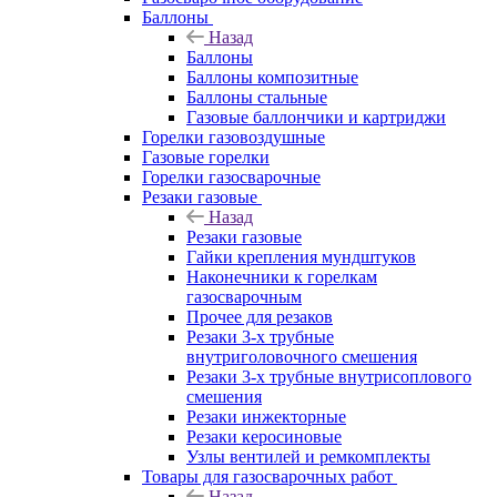
Баллоны
Назад
Баллоны
Баллоны композитные
Баллоны стальные
Газовые баллончики и картриджи
Горелки газовоздушные
Газовые горелки
Горелки газосварочные
Резаки газовые
Назад
Резаки газовые
Гайки крепления мундштуков
Наконечники к горелкам
газосварочным
Прочее для резаков
Резаки 3-х трубные
внутриголовочного смешения
Резаки 3-х трубные внутрисоплового
смешения
Резаки инжекторные
Резаки керосиновые
Узлы вентилей и ремкомплекты
Товары для газосварочных работ
Назад