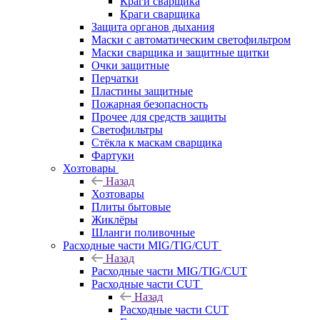
Краги сварщика
Краги сварщика
Защита органов дыхания
Маски с автоматическим светофильтром
Маски сварщика и защитные щитки
Очки защитные
Перчатки
Пластины защитные
Пожарная безопасность
Прочее для средств защиты
Светофильтры
Стёкла к маскам сварщика
Фартуки
Хозтовары
Назад
Хозтовары
Плиты бытовые
Жиклёры
Шланги поливочные
Расходные части MIG/TIG/CUT
Назад
Расходные части MIG/TIG/CUT
Расходные части CUT
Назад
Расходные части CUT