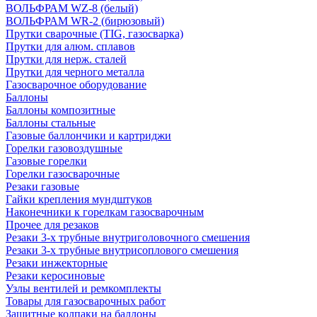
ВОЛЬФРАМ WZ-8 (белый)
ВОЛЬФРАМ WR-2 (бирюзовый)
Прутки сварочные (TIG, газосварка)
Прутки для алюм. сплавов
Прутки для нерж. сталей
Прутки для черного металла
Газосварочное оборудование
Баллоны
Баллоны композитные
Баллоны стальные
Газовые баллончики и картриджи
Горелки газовоздушные
Газовые горелки
Горелки газосварочные
Резаки газовые
Гайки крепления мундштуков
Наконечники к горелкам газосварочным
Прочее для резаков
Резаки 3-х трубные внутриголовочного смешения
Резаки 3-х трубные внутрисоплового смешения
Резаки инжекторные
Резаки керосиновые
Узлы вентилей и ремкомплекты
Товары для газосварочных работ
Защитные колпаки на баллоны