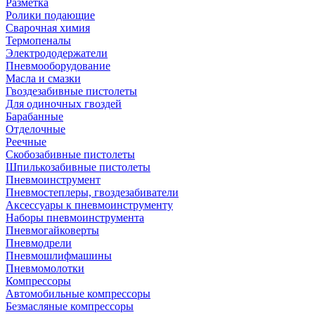
Разметка
Ролики подающие
Сварочная химия
Термопеналы
Электрододержатели
Пневмооборудование
Масла и смазки
Гвоздезабивные пистолеты
Для одиночных гвоздей
Барабанные
Отделочные
Реечные
Скобозабивные пистолеты
Шпилькозабивные пистолеты
Пневмоинструмент
Пневмостеплеры, гвоздезабиватели
Аксессуары к пневмоинструменту
Наборы пневмоинструмента
Пневмогайковерты
Пневмодрели
Пневмошлифмашины
Пневмомолотки
Компрессоры
Автомобильные компрессоры
Безмасляные компрессоры