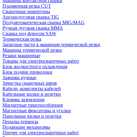
Машины контактной сварки
Плазменная резка CUT
Сварочные инверторы
Аргонодуговая сварка TIG
Полуавтоматическая сварка MIG/MAG
Ручная дуговая сварка MMA
Сварка под флюсом SAW
Термическая резка
Запасные части к машинам термической резки
Машины термической резки
Резаки машинные
Товары для электросварочных работ
Блок жидкостного охлаждения
Блок подачи проволоки
Зажимы ручные
Зачистка сварочных швов
Кабели, комплекты кабелей
Кабельные вилки и розетки
Клеммы заземления
Магнитные приспособления
Магнитные фиксаторы и уголки
Панельные вилки и розетки
Пеналы-термосы
Подающие механизмы
Прочее для электросварочных работ