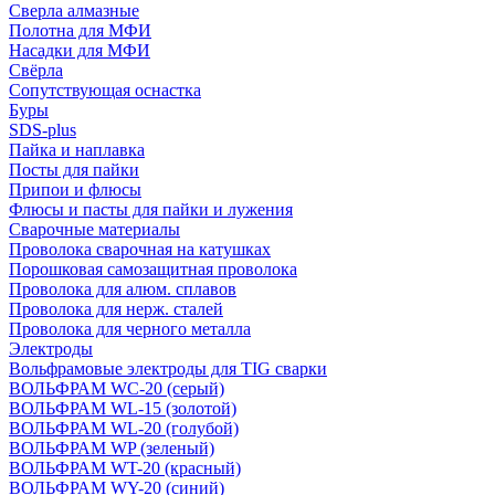
Сверла алмазные
Полотна для МФИ
Насадки для МФИ
Свёрла
Сопутствующая оснастка
Буры
SDS-plus
Пайка и наплавка
Посты для пайки
Припои и флюсы
Флюсы и пасты для пайки и лужения
Сварочные материалы
Проволока сварочная на катушках
Порошковая самозащитная проволока
Проволока для алюм. сплавов
Проволока для нерж. сталей
Проволока для черного металла
Электроды
Вольфрамовые электроды для TIG сварки
ВОЛЬФРАМ WC-20 (серый)
ВОЛЬФРАМ WL-15 (золотой)
ВОЛЬФРАМ WL-20 (голубой)
ВОЛЬФРАМ WP (зеленый)
ВОЛЬФРАМ WT-20 (красный)
ВОЛЬФРАМ WY-20 (синий)