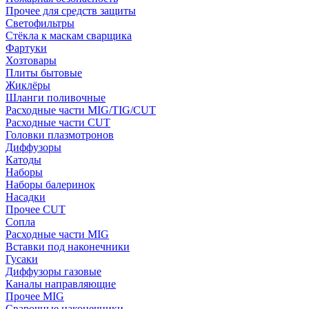
Прочее для средств защиты
Светофильтры
Стёкла к маскам сварщика
Фартуки
Хозтовары
Плиты бытовые
Жиклёры
Шланги поливочные
Расходные части MIG/TIG/CUT
Расходные части CUT
Головки плазмотронов
Диффузоры
Катоды
Наборы
Наборы балеринок
Насадки
Прочее CUT
Сопла
Расходные части MIG
Вставки под наконечники
Гусаки
Диффузоры газовые
Каналы направляющие
Прочее MIG
Сварочные наконечники