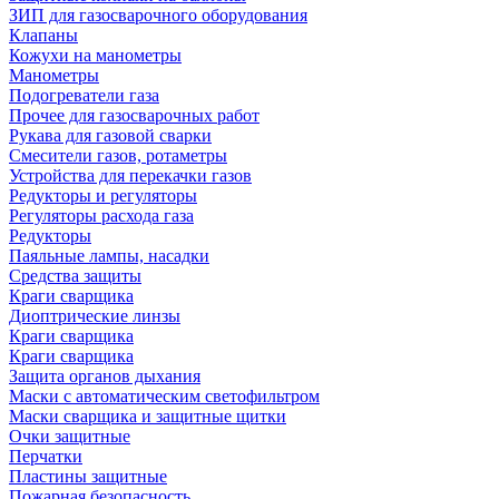
ЗИП для газосварочного оборудования
Клапаны
Кожухи на манометры
Манометры
Подогреватели газа
Прочее для газосварочных работ
Рукава для газовой сварки
Смесители газов, ротаметры
Устройства для перекачки газов
Редукторы и регуляторы
Регуляторы расхода газа
Редукторы
Паяльные лампы, насадки
Средства защиты
Краги сварщика
Диоптрические линзы
Краги сварщика
Краги сварщика
Защита органов дыхания
Маски с автоматическим светофильтром
Маски сварщика и защитные щитки
Очки защитные
Перчатки
Пластины защитные
Пожарная безопасность