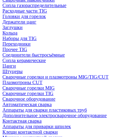
Сопла газораспределительные
Расходные части TIG
Головки для горелок
Держатели цанг
Заглушки
Кольца
Наборы для TIG
Переходники
Прочее TIG
Соединители быстросъёмные
Сопла керамические
Цанги
Штуцеры
Сварочные горелки и плазмотроны MIG/TIG/CUT
Плазмотроны CUT
Сварочные горелки MIG
Сварочные горелки TIG
Сварочное оборудование
Автоматическая сварка
Аппараты для сварки пластиковых труб
Дополнительное электросварочное оборудование
Контактная сварка
Аппараты для приварки шпилек
Клещи контактной сварки