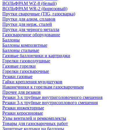
ВОЛЬФРАМ WZ-8 (белый)
ВОЛЬФРАМ WR-2 (бирюзовый)
Прутки сварочные (TIG, газосварка)
Прутки для алюм. сплавов
Прутки для нерж. сталей
Прутки для черного металла
Газосварочное оборудование
Баллоны
Баллоны композитные
Баллоны стальные
Газовые баллончики и картриджи
Горелки газовоздушные
Газовые горелки
Горелки газосварочные
Резаки газовые
Гайки крепления мундштуков
Наконечники к горелкам газосварочным
Прочее для резаков
Резаки 3-х трубные внутриголовочного смешения
Резаки 3-х трубные внутрисоплового смешения
Резаки инжекторные
Резаки керосиновые
Узлы вентилей и ремкомплекты
Товары для газосварочных работ
Защитные колпаки на баллоны