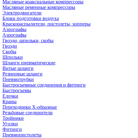
Масляные коаксиальные компрессоры
Масляные ременные компрессоры
Электродвигатели
Блоки подготовки воздуха
Краскораспылители, пистолеты, хопперы
Аэрографы
Аэрографы
Гвозди, шпильки, скобы
Гвозди
Скобы
Шпильки
Шланги пневматические
Витые шланги
Резиновые шланги
Пневмотрубки
Быстросъемные соединения и фитинги
Быстросъемы
Елочки
Краны
Переходники Х-образные
Резьбовые соединители
Тройники
Уголки
Фитинги
Пневмопистолеты