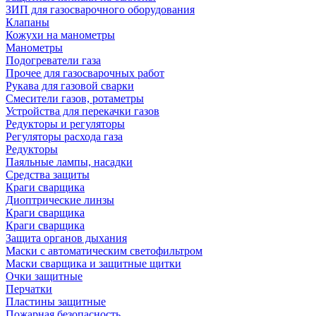
ЗИП для газосварочного оборудования
Клапаны
Кожухи на манометры
Манометры
Подогреватели газа
Прочее для газосварочных работ
Рукава для газовой сварки
Смесители газов, ротаметры
Устройства для перекачки газов
Редукторы и регуляторы
Регуляторы расхода газа
Редукторы
Паяльные лампы, насадки
Средства защиты
Краги сварщика
Диоптрические линзы
Краги сварщика
Краги сварщика
Защита органов дыхания
Маски с автоматическим светофильтром
Маски сварщика и защитные щитки
Очки защитные
Перчатки
Пластины защитные
Пожарная безопасность