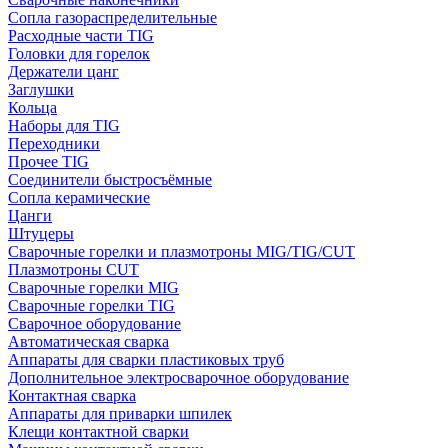
Сопла газораспределительные
Расходные части TIG
Головки для горелок
Держатели цанг
Заглушки
Кольца
Наборы для TIG
Переходники
Прочее TIG
Соединители быстросъёмные
Сопла керамические
Цанги
Штуцеры
Сварочные горелки и плазмотроны MIG/TIG/CUT
Плазмотроны CUT
Сварочные горелки MIG
Сварочные горелки TIG
Сварочное оборудование
Автоматическая сварка
Аппараты для сварки пластиковых труб
Дополнительное электросварочное оборудование
Контактная сварка
Аппараты для приварки шпилек
Клещи контактной сварки