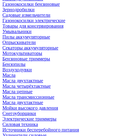
Газонокосилки бензиновые
Зернодробилки
Садовые измельчители
Газонокосилки электрические
Товары для консервирования
Умывальники
Пилы аккумуляторные
Опрыскиватели
Секаторы аккумуляторные
Мотокультиваторы
Бензиновые триммеры
Бензопилы
Воздуходувки
Масла
Масла двухтактные
Масла четырёхтактные
Масла цепные
Масла трансмиссионные
Масла двухтактные
Мойки высокого давления
Снегоуборщики
Электрические триммеры
Силовая техника
Источники бесперебойного питания
Удлинители силовые