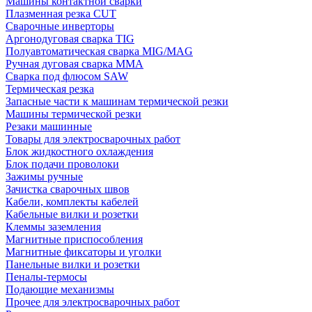
Машины контактной сварки
Плазменная резка CUT
Сварочные инверторы
Аргонодуговая сварка TIG
Полуавтоматическая сварка MIG/MAG
Ручная дуговая сварка MMA
Сварка под флюсом SAW
Термическая резка
Запасные части к машинам термической резки
Машины термической резки
Резаки машинные
Товары для электросварочных работ
Блок жидкостного охлаждения
Блок подачи проволоки
Зажимы ручные
Зачистка сварочных швов
Кабели, комплекты кабелей
Кабельные вилки и розетки
Клеммы заземления
Магнитные приспособления
Магнитные фиксаторы и уголки
Панельные вилки и розетки
Пеналы-термосы
Подающие механизмы
Прочее для электросварочных работ