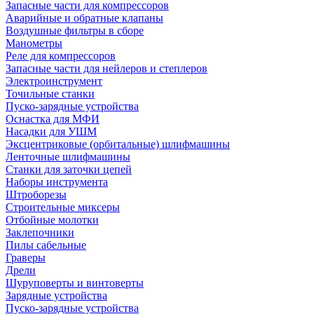
Запасные части для компрессоров
Аварийные и обратные клапаны
Воздушные фильтры в сборе
Манометры
Реле для компрессоров
Запасные части для нейлеров и степлеров
Электроинструмент
Точильные станки
Пуско-зарядные устройства
Оснастка для МФИ
Насадки для УШМ
Эксцентриковые (орбитальные) шлифмашины
Ленточные шлифмашины
Станки для заточки цепей
Наборы инструмента
Штроборезы
Строительные миксеры
Отбойные молотки
Заклепочники
Пилы сабельные
Граверы
Дрели
Шуруповерты и винтоверты
Зарядные устройства
Пуско-зарядные устройства