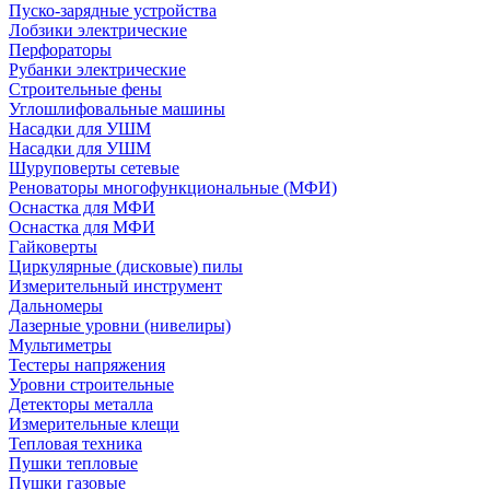
Пуско-зарядные устройства
Лобзики электрические
Перфораторы
Рубанки электрические
Строительные фены
Углошлифовальные машины
Насадки для УШМ
Насадки для УШМ
Шуруповерты сетевые
Реноваторы многофункциональные (МФИ)
Оснастка для МФИ
Оснастка для МФИ
Гайковерты
Циркулярные (дисковые) пилы
Измерительный инструмент
Дальномеры
Лазерные уровни (нивелиры)
Мультиметры
Тестеры напряжения
Уровни строительные
Детекторы металла
Измерительные клещи
Тепловая техника
Пушки тепловые
Пушки газовые