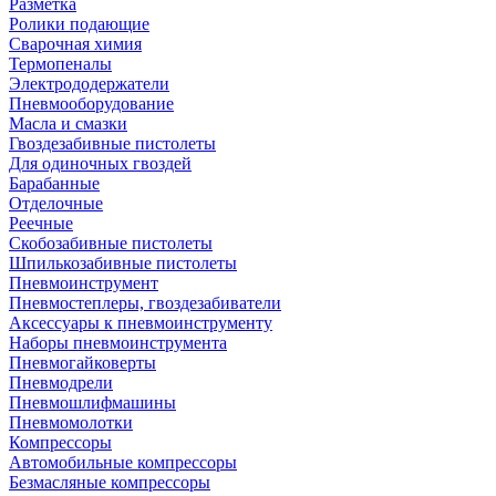
Разметка
Ролики подающие
Сварочная химия
Термопеналы
Электрододержатели
Пневмооборудование
Масла и смазки
Гвоздезабивные пистолеты
Для одиночных гвоздей
Барабанные
Отделочные
Реечные
Скобозабивные пистолеты
Шпилькозабивные пистолеты
Пневмоинструмент
Пневмостеплеры, гвоздезабиватели
Аксессуары к пневмоинструменту
Наборы пневмоинструмента
Пневмогайковерты
Пневмодрели
Пневмошлифмашины
Пневмомолотки
Компрессоры
Автомобильные компрессоры
Безмасляные компрессоры