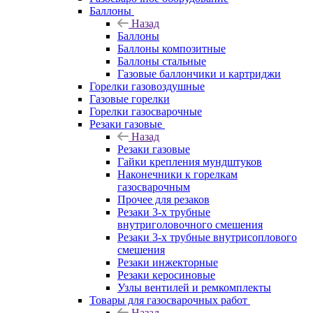
Баллоны
Назад
Баллоны
Баллоны композитные
Баллоны стальные
Газовые баллончики и картриджи
Горелки газовоздушные
Газовые горелки
Горелки газосварочные
Резаки газовые
Назад
Резаки газовые
Гайки крепления мундштуков
Наконечники к горелкам
газосварочным
Прочее для резаков
Резаки 3-х трубные
внутриголовочного смешения
Резаки 3-х трубные внутрисоплового
смешения
Резаки инжекторные
Резаки керосиновые
Узлы вентилей и ремкомплекты
Товары для газосварочных работ
Назад