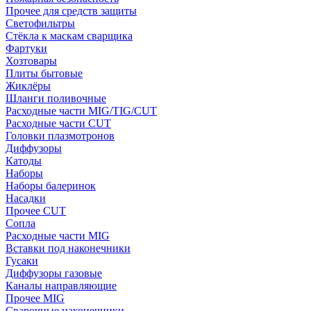
Прочее для средств защиты
Светофильтры
Стёкла к маскам сварщика
Фартуки
Хозтовары
Плиты бытовые
Жиклёры
Шланги поливочные
Расходные части MIG/TIG/CUT
Расходные части CUT
Головки плазмотронов
Диффузоры
Катоды
Наборы
Наборы балеринок
Насадки
Прочее CUT
Сопла
Расходные части MIG
Вставки под наконечники
Гусаки
Диффузоры газовые
Каналы направляющие
Прочее MIG
Сварочные наконечники