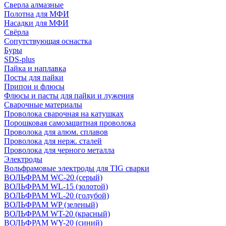
Сверла алмазные
Полотна для МФИ
Насадки для МФИ
Свёрла
Сопутствующая оснастка
Буры
SDS-plus
Пайка и наплавка
Посты для пайки
Припои и флюсы
Флюсы и пасты для пайки и лужения
Сварочные материалы
Проволока сварочная на катушках
Порошковая самозащитная проволока
Проволока для алюм. сплавов
Проволока для нерж. сталей
Проволока для черного металла
Электроды
Вольфрамовые электроды для TIG сварки
ВОЛЬФРАМ WC-20 (серый)
ВОЛЬФРАМ WL-15 (золотой)
ВОЛЬФРАМ WL-20 (голубой)
ВОЛЬФРАМ WP (зеленый)
ВОЛЬФРАМ WT-20 (красный)
ВОЛЬФРАМ WY-20 (синий)