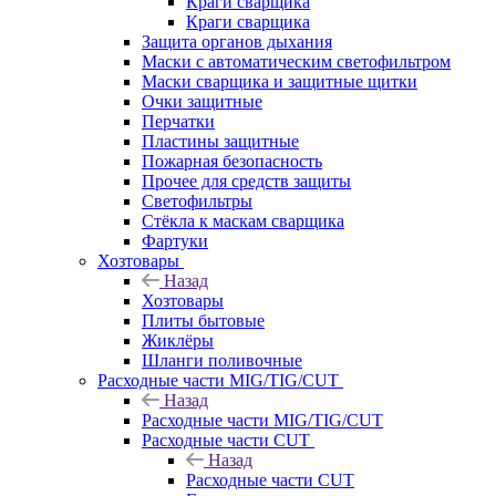
Краги сварщика
Краги сварщика
Защита органов дыхания
Маски с автоматическим светофильтром
Маски сварщика и защитные щитки
Очки защитные
Перчатки
Пластины защитные
Пожарная безопасность
Прочее для средств защиты
Светофильтры
Стёкла к маскам сварщика
Фартуки
Хозтовары
Назад
Хозтовары
Плиты бытовые
Жиклёры
Шланги поливочные
Расходные части MIG/TIG/CUT
Назад
Расходные части MIG/TIG/CUT
Расходные части CUT
Назад
Расходные части CUT