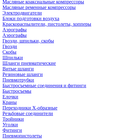
Масляные коаксиальные компрессоры
Масляные ременные компрессоры
Электродвигатели
Блоки подготовки воздуха
Краскораспылители, пистолеты, хопперы
Аэрографы
Аэрографы
Гвозди, шпильки, скобы
Гвозди
Скобы
Шпильки
Шланги пневматические
Витые шланги
Резиновые шланги
Пневмотрубки
Быстросъемные соединения и фитинги
Быстросъемы
Елочки
Краны
Переходники Х-образные
Резьбовые соединители
Тройники
Уголки
Фитинги
Пневмопистолеты