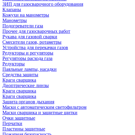
ЗИП для газосварочного оборудования
Клапаны
Кожухи на манометры
Манометры
Подогреватели газа
Прочее для газосварочных работ
Рукава для газовой сварки
Смесители газов, ротаметры
Устройства для перекачки газов
Редукторы и регуляторы
Регуляторы расхода газа
Редукторы
Паяльные лампы, насадки
Средства защиты
Краги сварщика
Диоптрические линзы
Краги сварщика
Краги сварщика
Защита органов дыхания
Маски с автоматическим светофильтром
Маски сварщика и защитные щитки
Очки защитные
Перчатки
Пластины защитные
Пожарная безопасность