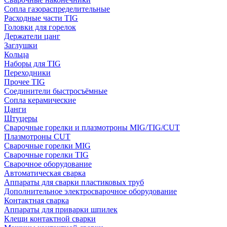
Сопла газораспределительные
Расходные части TIG
Головки для горелок
Держатели цанг
Заглушки
Кольца
Наборы для TIG
Переходники
Прочее TIG
Соединители быстросъёмные
Сопла керамические
Цанги
Штуцеры
Сварочные горелки и плазмотроны MIG/TIG/CUT
Плазмотроны CUT
Сварочные горелки MIG
Сварочные горелки TIG
Сварочное оборудование
Автоматическая сварка
Аппараты для сварки пластиковых труб
Дополнительное электросварочное оборудование
Контактная сварка
Аппараты для приварки шпилек
Клещи контактной сварки