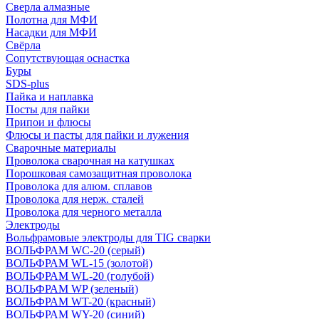
Сверла алмазные
Полотна для МФИ
Насадки для МФИ
Свёрла
Сопутствующая оснастка
Буры
SDS-plus
Пайка и наплавка
Посты для пайки
Припои и флюсы
Флюсы и пасты для пайки и лужения
Сварочные материалы
Проволока сварочная на катушках
Порошковая самозащитная проволока
Проволока для алюм. сплавов
Проволока для нерж. сталей
Проволока для черного металла
Электроды
Вольфрамовые электроды для TIG сварки
ВОЛЬФРАМ WC-20 (серый)
ВОЛЬФРАМ WL-15 (золотой)
ВОЛЬФРАМ WL-20 (голубой)
ВОЛЬФРАМ WP (зеленый)
ВОЛЬФРАМ WT-20 (красный)
ВОЛЬФРАМ WY-20 (синий)