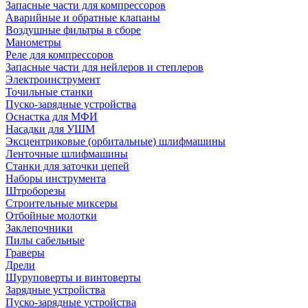
Запасные части для компрессоров
Аварийные и обратные клапаны
Воздушные фильтры в сборе
Манометры
Реле для компрессоров
Запасные части для нейлеров и степлеров
Электроинструмент
Точильные станки
Пуско-зарядные устройства
Оснастка для МФИ
Насадки для УШМ
Эксцентриковые (орбитальные) шлифмашины
Ленточные шлифмашины
Станки для заточки цепей
Наборы инструмента
Штроборезы
Строительные миксеры
Отбойные молотки
Заклепочники
Пилы сабельные
Граверы
Дрели
Шуруповерты и винтоверты
Зарядные устройства
Пуско-зарядные устройства