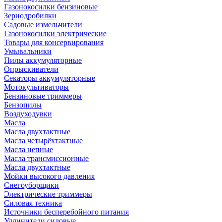
Газонокосилки бензиновые
Зернодробилки
Садовые измельчители
Газонокосилки электрические
Товары для консервирования
Умывальники
Пилы аккумуляторные
Опрыскиватели
Секаторы аккумуляторные
Мотокультиваторы
Бензиновые триммеры
Бензопилы
Воздуходувки
Масла
Масла двухтактные
Масла четырёхтактные
Масла цепные
Масла трансмиссионные
Масла двухтактные
Мойки высокого давления
Снегоуборщики
Электрические триммеры
Силовая техника
Источники бесперебойного питания
Удлинители силовые