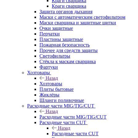
Краги сварщика
Краги сварщика
Защита органов дыхания
Маски с автоматическим светофильтром
Маски сварщика и защитные щитки
Очки защитные
Перчатки
Пластины защитные
Пожарная безопасность
Прочее для средств защиты
Светофильтры
Стёкла к маскам сварщика
Фартуки
Хозтовары
Назад
Хозтовары
Плиты бытовые
Жиклёры
Шланги поливочные
Расходные части MIG/TIG/CUT
Назад
Расходные части MIG/TIG/CUT
Расходные части CUT
Назад
Расходные части CUT