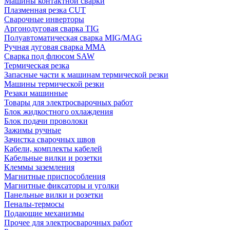
Машины контактной сварки
Плазменная резка CUT
Сварочные инверторы
Аргонодуговая сварка TIG
Полуавтоматическая сварка MIG/MAG
Ручная дуговая сварка MMA
Сварка под флюсом SAW
Термическая резка
Запасные части к машинам термической резки
Машины термической резки
Резаки машинные
Товары для электросварочных работ
Блок жидкостного охлаждения
Блок подачи проволоки
Зажимы ручные
Зачистка сварочных швов
Кабели, комплекты кабелей
Кабельные вилки и розетки
Клеммы заземления
Магнитные приспособления
Магнитные фиксаторы и уголки
Панельные вилки и розетки
Пеналы-термосы
Подающие механизмы
Прочее для электросварочных работ