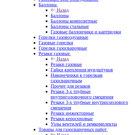
Баллоны
Назад
Баллоны
Баллоны композитные
Баллоны стальные
Газовые баллончики и картриджи
Горелки газовоздушные
Газовые горелки
Горелки газосварочные
Резаки газовые
Назад
Резаки газовые
Гайки крепления мундштуков
Наконечники к горелкам
газосварочным
Прочее для резаков
Резаки 3-х трубные
внутриголовочного смешения
Резаки 3-х трубные внутрисоплового
смешения
Резаки инжекторные
Резаки керосиновые
Узлы вентилей и ремкомплекты
Товары для газосварочных работ
Назад