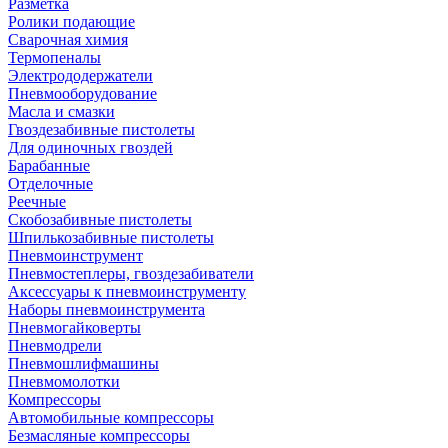
Разметка
Ролики подающие
Сварочная химия
Термопеналы
Электрододержатели
Пневмооборудование
Масла и смазки
Гвоздезабивные пистолеты
Для одиночных гвоздей
Барабанные
Отделочные
Реечные
Скобозабивные пистолеты
Шпилькозабивные пистолеты
Пневмоинструмент
Пневмостеплеры, гвоздезабиватели
Аксессуары к пневмоинструменту
Наборы пневмоинструмента
Пневмогайковерты
Пневмодрели
Пневмошлифмашины
Пневмомолотки
Компрессоры
Автомобильные компрессоры
Безмасляные компрессоры