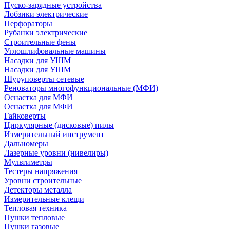
Пуско-зарядные устройства
Лобзики электрические
Перфораторы
Рубанки электрические
Строительные фены
Углошлифовальные машины
Насадки для УШМ
Насадки для УШМ
Шуруповерты сетевые
Реноваторы многофункциональные (МФИ)
Оснастка для МФИ
Оснастка для МФИ
Гайковерты
Циркулярные (дисковые) пилы
Измерительный инструмент
Дальномеры
Лазерные уровни (нивелиры)
Мультиметры
Тестеры напряжения
Уровни строительные
Детекторы металла
Измерительные клещи
Тепловая техника
Пушки тепловые
Пушки газовые