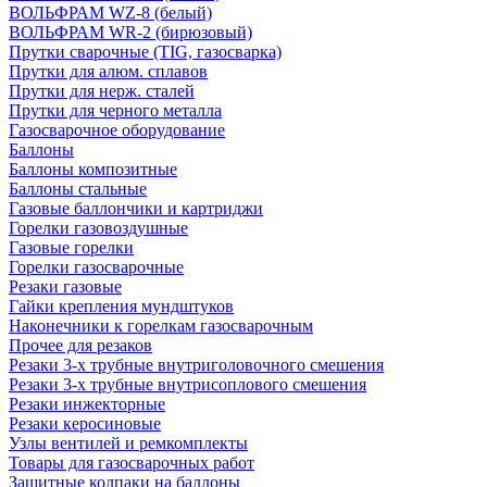
ВОЛЬФРАМ WZ-8 (белый)
ВОЛЬФРАМ WR-2 (бирюзовый)
Прутки сварочные (TIG, газосварка)
Прутки для алюм. сплавов
Прутки для нерж. сталей
Прутки для черного металла
Газосварочное оборудование
Баллоны
Баллоны композитные
Баллоны стальные
Газовые баллончики и картриджи
Горелки газовоздушные
Газовые горелки
Горелки газосварочные
Резаки газовые
Гайки крепления мундштуков
Наконечники к горелкам газосварочным
Прочее для резаков
Резаки 3-х трубные внутриголовочного смешения
Резаки 3-х трубные внутрисоплового смешения
Резаки инжекторные
Резаки керосиновые
Узлы вентилей и ремкомплекты
Товары для газосварочных работ
Защитные колпаки на баллоны