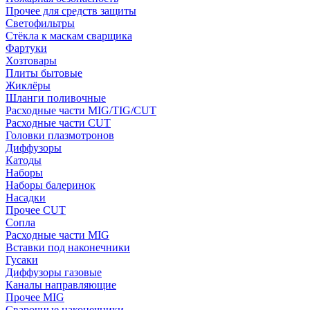
Прочее для средств защиты
Светофильтры
Стёкла к маскам сварщика
Фартуки
Хозтовары
Плиты бытовые
Жиклёры
Шланги поливочные
Расходные части MIG/TIG/CUT
Расходные части CUT
Головки плазмотронов
Диффузоры
Катоды
Наборы
Наборы балеринок
Насадки
Прочее CUT
Сопла
Расходные части MIG
Вставки под наконечники
Гусаки
Диффузоры газовые
Каналы направляющие
Прочее MIG
Сварочные наконечники