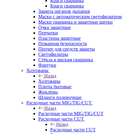
Краги сварщика
Краги сварщика
Защита органов дыхания
Маски с автоматическим светофильтром
Маски сварщика и защитные щитки
Очки защитные
Перчатки
Пластины защитные
Пожарная безопасность
Прочее для средств защиты
Светофильтры
Стёкла к маскам сварщика
Фартуки
Хозтовары
Назад
Хозтовары
Плиты бытовые
Жиклёры
Шланги поливочные
Расходные части MIG/TIG/CUT
Назад
Расходные части MIG/TIG/CUT
Расходные части CUT
Назад
Расходные части CUT