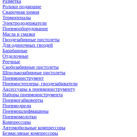
Разметка
Ролики подающие
Сварочная химия
Термопеналы
Электрододержатели
Пневмооборудование
Масла и смазки
Гвоздезабивные пистолеты
Для одиночных гвоздей
Барабанные
Отделочные
Реечные
Скобозабивные пистолеты
Шпилькозабивные пистолеты
Пневмоинструмент
Пневмостеплеры, гвоздезабиватели
Аксессуары к пневмоинструменту
Наборы пневмоинструмента
Пневмогайковерты
Пневмодрели
Пневмошлифмашины
Пневмомолотки
Компрессоры
Автомобильные компрессоры
Безмасляные компрессоры