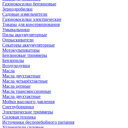
Газонокосилки бензиновые
Зернодробилки
Садовые измельчители
Газонокосилки электрические
Товары для консервирования
Умывальники
Пилы аккумуляторные
Опрыскиватели
Секаторы аккумуляторные
Мотокультиваторы
Бензиновые триммеры
Бензопилы
Воздуходувки
Масла
Масла двухтактные
Масла четырёхтактные
Масла цепные
Масла трансмиссионные
Масла двухтактные
Мойки высокого давления
Снегоуборщики
Электрические триммеры
Силовая техника
Источники бесперебойного питания
Удлинители силовые