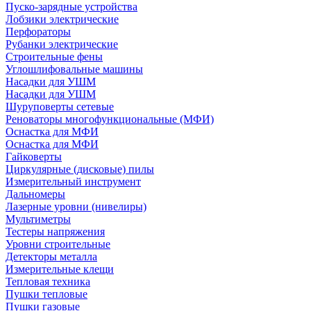
Пуско-зарядные устройства
Лобзики электрические
Перфораторы
Рубанки электрические
Строительные фены
Углошлифовальные машины
Насадки для УШМ
Насадки для УШМ
Шуруповерты сетевые
Реноваторы многофункциональные (МФИ)
Оснастка для МФИ
Оснастка для МФИ
Гайковерты
Циркулярные (дисковые) пилы
Измерительный инструмент
Дальномеры
Лазерные уровни (нивелиры)
Мультиметры
Тестеры напряжения
Уровни строительные
Детекторы металла
Измерительные клещи
Тепловая техника
Пушки тепловые
Пушки газовые