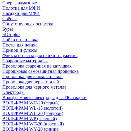
Сверла алмазные
Полотна для МФИ
Насадки для МФИ
Свёрла
Сопутствующая оснастка
Буры
SDS-plus
Пайка и наплавка
Посты для пайки
Припои и флюсы
Флюсы и пасты для пайки и лужения
Сварочные материалы
Проволока сварочная на катушках
Порошковая самозащитная проволока
Проволока для алюм. сплавов
Проволока для нерж. сталей
Проволока для черного металла
Электроды
Вольфрамовые электроды для TIG сварки
ВОЛЬФРАМ WC-20 (серый)
ВОЛЬФРАМ WL-15 (золотой)
ВОЛЬФРАМ WL-20 (голубой)
ВОЛЬФРАМ WP (зеленый)
ВОЛЬФРАМ WT-20 (красный)
ВОЛЬФРАМ WY-20 (синий)