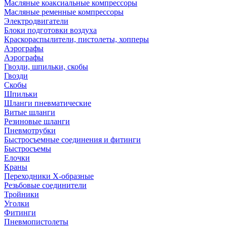
Масляные коаксиальные компрессоры
Масляные ременные компрессоры
Электродвигатели
Блоки подготовки воздуха
Краскораспылители, пистолеты, хопперы
Аэрографы
Аэрографы
Гвозди, шпильки, скобы
Гвозди
Скобы
Шпильки
Шланги пневматические
Витые шланги
Резиновые шланги
Пневмотрубки
Быстросъемные соединения и фитинги
Быстросъемы
Елочки
Краны
Переходники Х-образные
Резьбовые соединители
Тройники
Уголки
Фитинги
Пневмопистолеты