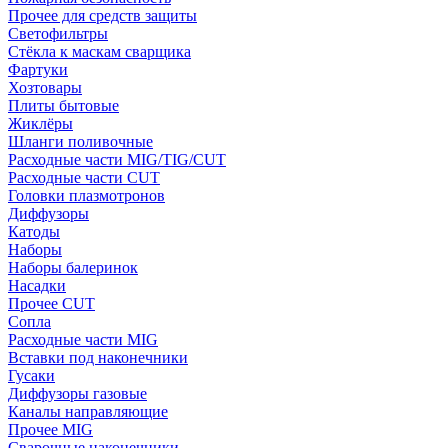
Прочее для средств защиты
Светофильтры
Стёкла к маскам сварщика
Фартуки
Хозтовары
Плиты бытовые
Жиклёры
Шланги поливочные
Расходные части MIG/TIG/CUT
Расходные части CUT
Головки плазмотронов
Диффузоры
Катоды
Наборы
Наборы балеринок
Насадки
Прочее CUT
Сопла
Расходные части MIG
Вставки под наконечники
Гусаки
Диффузоры газовые
Каналы направляющие
Прочее MIG
Сварочные наконечники