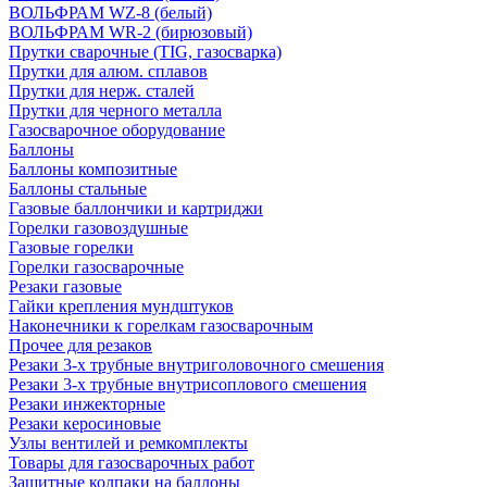
ВОЛЬФРАМ WZ-8 (белый)
ВОЛЬФРАМ WR-2 (бирюзовый)
Прутки сварочные (TIG, газосварка)
Прутки для алюм. сплавов
Прутки для нерж. сталей
Прутки для черного металла
Газосварочное оборудование
Баллоны
Баллоны композитные
Баллоны стальные
Газовые баллончики и картриджи
Горелки газовоздушные
Газовые горелки
Горелки газосварочные
Резаки газовые
Гайки крепления мундштуков
Наконечники к горелкам газосварочным
Прочее для резаков
Резаки 3-х трубные внутриголовочного смешения
Резаки 3-х трубные внутрисоплового смешения
Резаки инжекторные
Резаки керосиновые
Узлы вентилей и ремкомплекты
Товары для газосварочных работ
Защитные колпаки на баллоны