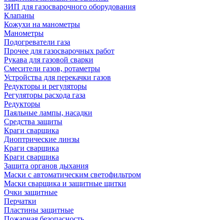
ЗИП для газосварочного оборудования
Клапаны
Кожухи на манометры
Манометры
Подогреватели газа
Прочее для газосварочных работ
Рукава для газовой сварки
Смесители газов, ротаметры
Устройства для перекачки газов
Редукторы и регуляторы
Регуляторы расхода газа
Редукторы
Паяльные лампы, насадки
Средства защиты
Краги сварщика
Диоптрические линзы
Краги сварщика
Краги сварщика
Защита органов дыхания
Маски с автоматическим светофильтром
Маски сварщика и защитные щитки
Очки защитные
Перчатки
Пластины защитные
Пожарная безопасность