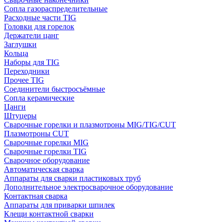
Сопла газораспределительные
Расходные части TIG
Головки для горелок
Держатели цанг
Заглушки
Кольца
Наборы для TIG
Переходники
Прочее TIG
Соединители быстросъёмные
Сопла керамические
Цанги
Штуцеры
Сварочные горелки и плазмотроны MIG/TIG/CUT
Плазмотроны CUT
Сварочные горелки MIG
Сварочные горелки TIG
Сварочное оборудование
Автоматическая сварка
Аппараты для сварки пластиковых труб
Дополнительное электросварочное оборудование
Контактная сварка
Аппараты для приварки шпилек
Клещи контактной сварки