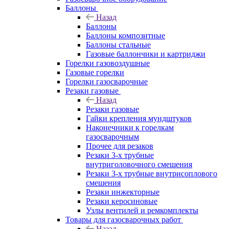
Баллоны
Назад
Баллоны
Баллоны композитные
Баллоны стальные
Газовые баллончики и картриджи
Горелки газовоздушные
Газовые горелки
Горелки газосварочные
Резаки газовые
Назад
Резаки газовые
Гайки крепления мундштуков
Наконечники к горелкам
газосварочным
Прочее для резаков
Резаки 3-х трубные
внутриголовочного смешения
Резаки 3-х трубные внутрисоплового
смешения
Резаки инжекторные
Резаки керосиновые
Узлы вентилей и ремкомплекты
Товары для газосварочных работ
Назад