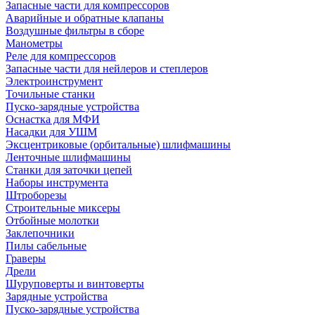
Запасные части для компрессоров
Аварийные и обратные клапаны
Воздушные фильтры в сборе
Манометры
Реле для компрессоров
Запасные части для нейлеров и степлеров
Электроинструмент
Точильные станки
Пуско-зарядные устройства
Оснастка для МФИ
Насадки для УШМ
Эксцентриковые (орбитальные) шлифмашины
Ленточные шлифмашины
Станки для заточки цепей
Наборы инструмента
Штроборезы
Строительные миксеры
Отбойные молотки
Заклепочники
Пилы сабельные
Граверы
Дрели
Шуруповерты и винтоверты
Зарядные устройства
Пуско-зарядные устройства