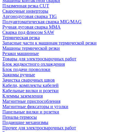
Машины контактной сварки
Плазменная резка CUT
Сварочные инверторы
Аргонодуговая сварка TIG
Полуавтоматическая сварка MIG/MAG
Ручная дуговая сварка MMA
Сварка под флюсом SAW
Термическая резка
Запасные части к машинам термической резки
Машины термической резки
Резаки машинные
Товары для электросварочных работ
Блок жидкостного охлаждения
Блок подачи проволоки
Зажимы ручные
Зачистка сварочных швов
Кабели, комплекты кабелей
Кабельные вилки и розетки
Клеммы заземления
Магнитные приспособления
Магнитные фиксаторы и уголки
Панельные вилки и розетки
Пеналы-термосы
Подающие механизмы
Прочее для электросварочных работ