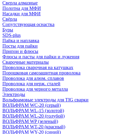
Сверла алмазные
Полотна для МФИ
Насадки для МФИ
Свёрла
Сопутствующая оснастка
Буры
SDS-plus
Пайка и наплавка
Посты для пайки
Припои и флюсы
Флюсы и пасты для пайки и лужения
Сварочные материалы
Проволока сварочная на катушках
Порошковая самозащитная проволока
Проволока для алюм. сплавов
Проволока для нерж. сталей
Проволока для черного металла
Электроды
Вольфрамовые электроды для TIG сварки
ВОЛЬФРАМ WC-20 (серый)
ВОЛЬФРАМ WL-15 (золотой)
ВОЛЬФРАМ WL-20 (голубой)
ВОЛЬФРАМ WP (зеленый)
ВОЛЬФРАМ WT-20 (красный)
ВОЛЬФРАМ WY-20 (синий)