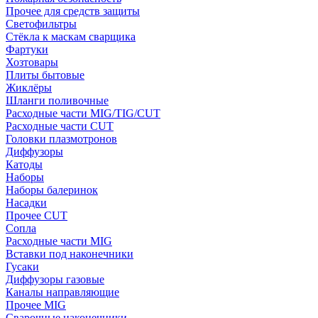
Прочее для средств защиты
Светофильтры
Стёкла к маскам сварщика
Фартуки
Хозтовары
Плиты бытовые
Жиклёры
Шланги поливочные
Расходные части MIG/TIG/CUT
Расходные части CUT
Головки плазмотронов
Диффузоры
Катоды
Наборы
Наборы балеринок
Насадки
Прочее CUT
Сопла
Расходные части MIG
Вставки под наконечники
Гусаки
Диффузоры газовые
Каналы направляющие
Прочее MIG
Сварочные наконечники