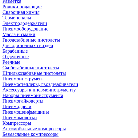
Разметка
Ролики подающие
Сварочная химия
Термопеналы
Электрододержатели
Пневмооборудование
Масла и смазки
Гвоздезабивные пистолеты
Для одиночных гвоздей
Барабанные
Отделочные
Реечные
Скобозабивные пистолеты
Шпилькозабивные пистолеты
Пневмоинструмент
Пневмостеплеры, гвоздезабиватели
Аксессуары к пневмоинструменту
Наборы пневмоинструмента
Пневмогайковерты
Пневмодрели
Пневмошлифмашины
Пневмомолотки
Компрессоры
Автомобильные компрессоры
Безмасляные компрессоры