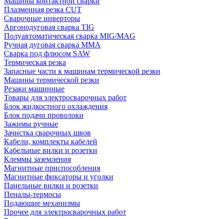
Машины контактной сварки
Плазменная резка CUT
Сварочные инверторы
Аргонодуговая сварка TIG
Полуавтоматическая сварка MIG/MAG
Ручная дуговая сварка MMA
Сварка под флюсом SAW
Термическая резка
Запасные части к машинам термической резки
Машины термической резки
Резаки машинные
Товары для электросварочных работ
Блок жидкостного охлаждения
Блок подачи проволоки
Зажимы ручные
Зачистка сварочных швов
Кабели, комплекты кабелей
Кабельные вилки и розетки
Клеммы заземления
Магнитные приспособления
Магнитные фиксаторы и уголки
Панельные вилки и розетки
Пеналы-термосы
Подающие механизмы
Прочее для электросварочных работ