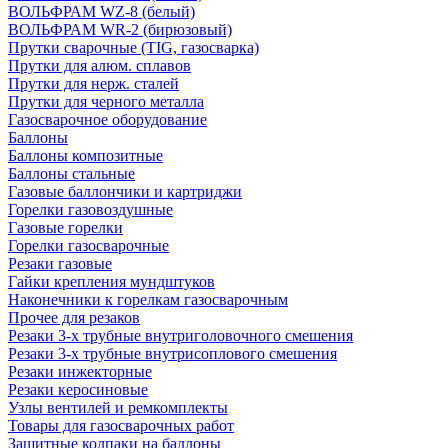
ВОЛЬФРАМ WZ-8 (белый)
ВОЛЬФРАМ WR-2 (бирюзовый)
Прутки сварочные (TIG, газосварка)
Прутки для алюм. сплавов
Прутки для нерж. сталей
Прутки для черного металла
Газосварочное оборудование
Баллоны
Баллоны композитные
Баллоны стальные
Газовые баллончики и картриджи
Горелки газовоздушные
Газовые горелки
Горелки газосварочные
Резаки газовые
Гайки крепления мундштуков
Наконечники к горелкам газосварочным
Прочее для резаков
Резаки 3-х трубные внутриголовочного смешения
Резаки 3-х трубные внутрисоплового смешения
Резаки инжекторные
Резаки керосиновые
Узлы вентилей и ремкомплекты
Товары для газосварочных работ
Защитные колпаки на баллоны