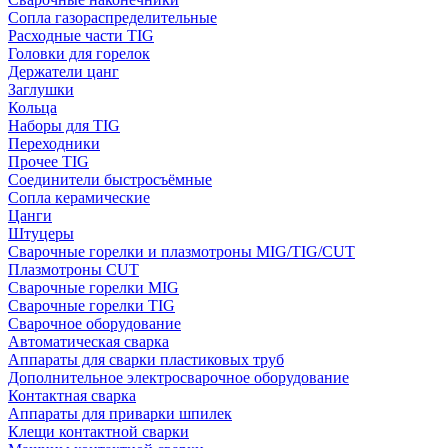
Сопла газораспределительные
Расходные части TIG
Головки для горелок
Держатели цанг
Заглушки
Кольца
Наборы для TIG
Переходники
Прочее TIG
Соединители быстросъёмные
Сопла керамические
Цанги
Штуцеры
Сварочные горелки и плазмотроны MIG/TIG/CUT
Плазмотроны CUT
Сварочные горелки MIG
Сварочные горелки TIG
Сварочное оборудование
Автоматическая сварка
Аппараты для сварки пластиковых труб
Дополнительное электросварочное оборудование
Контактная сварка
Аппараты для приварки шпилек
Клещи контактной сварки