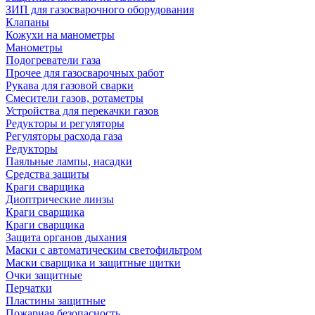
ЗИП для газосварочного оборудования
Клапаны
Кожухи на манометры
Манометры
Подогреватели газа
Прочее для газосварочных работ
Рукава для газовой сварки
Смесители газов, ротаметры
Устройства для перекачки газов
Редукторы и регуляторы
Регуляторы расхода газа
Редукторы
Паяльные лампы, насадки
Средства защиты
Краги сварщика
Диоптрические линзы
Краги сварщика
Краги сварщика
Защита органов дыхания
Маски с автоматическим светофильтром
Маски сварщика и защитные щитки
Очки защитные
Перчатки
Пластины защитные
Пожарная безопасность