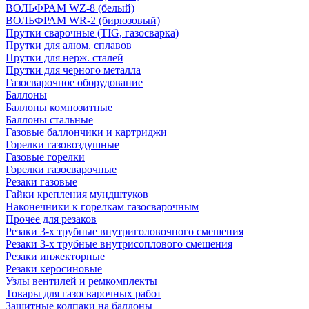
ВОЛЬФРАМ WZ-8 (белый)
ВОЛЬФРАМ WR-2 (бирюзовый)
Прутки сварочные (TIG, газосварка)
Прутки для алюм. сплавов
Прутки для нерж. сталей
Прутки для черного металла
Газосварочное оборудование
Баллоны
Баллоны композитные
Баллоны стальные
Газовые баллончики и картриджи
Горелки газовоздушные
Газовые горелки
Горелки газосварочные
Резаки газовые
Гайки крепления мундштуков
Наконечники к горелкам газосварочным
Прочее для резаков
Резаки 3-х трубные внутриголовочного смешения
Резаки 3-х трубные внутрисоплового смешения
Резаки инжекторные
Резаки керосиновые
Узлы вентилей и ремкомплекты
Товары для газосварочных работ
Защитные колпаки на баллоны