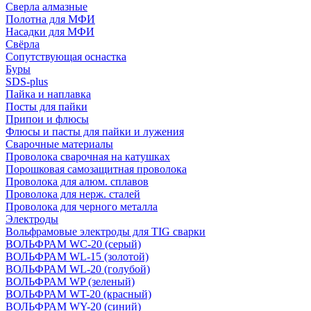
Сверла алмазные
Полотна для МФИ
Насадки для МФИ
Свёрла
Сопутствующая оснастка
Буры
SDS-plus
Пайка и наплавка
Посты для пайки
Припои и флюсы
Флюсы и пасты для пайки и лужения
Сварочные материалы
Проволока сварочная на катушках
Порошковая самозащитная проволока
Проволока для алюм. сплавов
Проволока для нерж. сталей
Проволока для черного металла
Электроды
Вольфрамовые электроды для TIG сварки
ВОЛЬФРАМ WC-20 (серый)
ВОЛЬФРАМ WL-15 (золотой)
ВОЛЬФРАМ WL-20 (голубой)
ВОЛЬФРАМ WP (зеленый)
ВОЛЬФРАМ WT-20 (красный)
ВОЛЬФРАМ WY-20 (синий)