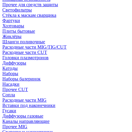
Прочее для средств защиты
Светофильтры
Стёкла к маскам сварщика
Фартуки
Хозтовары
Плиты бытовые
Жиклёры
Шланги поливочные
Расходные части MIG/TIG/CUT
Расходные части CUT
Головки плазмотронов
Диффузоры
Катоды
Наборы
Наборы балеринок
Насадки
Прочее CUT
Сопла
Расходные части MIG
Вставки под наконечники
Гусаки
Диффузоры газовые
Каналы направляющие
Прочее MIG
Сварочные наконечники