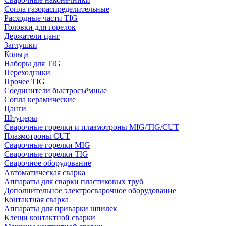
Сопла газораспределительные
Расходные части TIG
Головки для горелок
Держатели цанг
Заглушки
Кольца
Наборы для TIG
Переходники
Прочее TIG
Соединители быстросъёмные
Сопла керамические
Цанги
Штуцеры
Сварочные горелки и плазмотроны MIG/TIG/CUT
Плазмотроны CUT
Сварочные горелки MIG
Сварочные горелки TIG
Сварочное оборудование
Автоматическая сварка
Аппараты для сварки пластиковых труб
Дополнительное электросварочное оборудование
Контактная сварка
Аппараты для приварки шпилек
Клещи контактной сварки