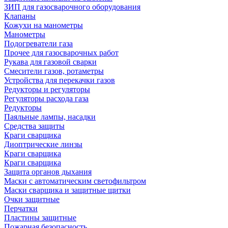
ЗИП для газосварочного оборудования
Клапаны
Кожухи на манометры
Манометры
Подогреватели газа
Прочее для газосварочных работ
Рукава для газовой сварки
Смесители газов, ротаметры
Устройства для перекачки газов
Редукторы и регуляторы
Регуляторы расхода газа
Редукторы
Паяльные лампы, насадки
Средства защиты
Краги сварщика
Диоптрические линзы
Краги сварщика
Краги сварщика
Защита органов дыхания
Маски с автоматическим светофильтром
Маски сварщика и защитные щитки
Очки защитные
Перчатки
Пластины защитные
Пожарная безопасность