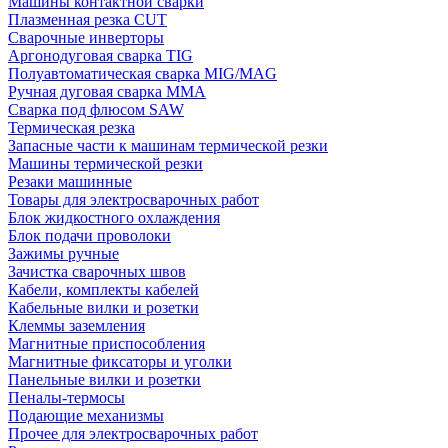
Машины контактной сварки
Плазменная резка CUT
Сварочные инверторы
Аргонодуговая сварка TIG
Полуавтоматическая сварка MIG/MAG
Ручная дуговая сварка MMA
Сварка под флюсом SAW
Термическая резка
Запасные части к машинам термической резки
Машины термической резки
Резаки машинные
Товары для электросварочных работ
Блок жидкостного охлаждения
Блок подачи проволоки
Зажимы ручные
Зачистка сварочных швов
Кабели, комплекты кабелей
Кабельные вилки и розетки
Клеммы заземления
Магнитные приспособления
Магнитные фиксаторы и уголки
Панельные вилки и розетки
Пеналы-термосы
Подающие механизмы
Прочее для электросварочных работ