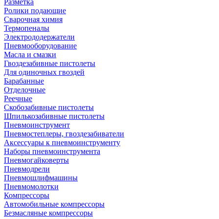
Разметка
Ролики подающие
Сварочная химия
Термопеналы
Электрододержатели
Пневмооборудование
Масла и смазки
Гвоздезабивные пистолеты
Для одиночных гвоздей
Барабанные
Отделочные
Реечные
Скобозабивные пистолеты
Шпилькозабивные пистолеты
Пневмоинструмент
Пневмостеплеры, гвоздезабиватели
Аксессуары к пневмоинструменту
Наборы пневмоинструмента
Пневмогайковерты
Пневмодрели
Пневмошлифмашины
Пневмомолотки
Компрессоры
Автомобильные компрессоры
Безмасляные компрессоры