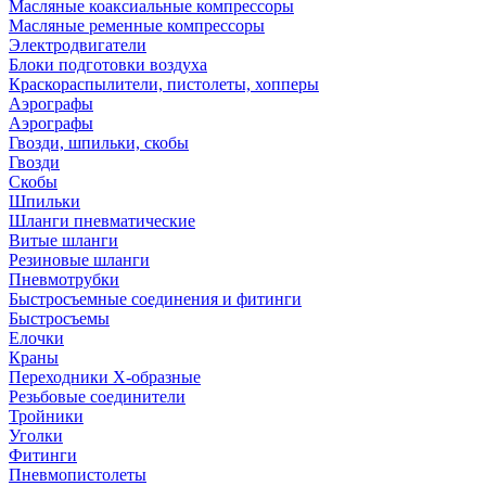
Масляные коаксиальные компрессоры
Масляные ременные компрессоры
Электродвигатели
Блоки подготовки воздуха
Краскораспылители, пистолеты, хопперы
Аэрографы
Аэрографы
Гвозди, шпильки, скобы
Гвозди
Скобы
Шпильки
Шланги пневматические
Витые шланги
Резиновые шланги
Пневмотрубки
Быстросъемные соединения и фитинги
Быстросъемы
Елочки
Краны
Переходники Х-образные
Резьбовые соединители
Тройники
Уголки
Фитинги
Пневмопистолеты