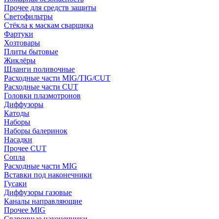
Прочее для средств защиты
Светофильтры
Стёкла к маскам сварщика
Фартуки
Хозтовары
Плиты бытовые
Жиклёры
Шланги поливочные
Расходные части MIG/TIG/CUT
Расходные части CUT
Головки плазмотронов
Диффузоры
Катоды
Наборы
Наборы балеринок
Насадки
Прочее CUT
Сопла
Расходные части MIG
Вставки под наконечники
Гусаки
Диффузоры газовые
Каналы направляющие
Прочее MIG
Сварочные наконечники