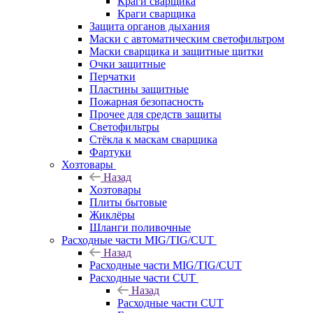
Краги сварщика
Краги сварщика
Защита органов дыхания
Маски с автоматическим светофильтром
Маски сварщика и защитные щитки
Очки защитные
Перчатки
Пластины защитные
Пожарная безопасность
Прочее для средств защиты
Светофильтры
Стёкла к маскам сварщика
Фартуки
Хозтовары
Назад
Хозтовары
Плиты бытовые
Жиклёры
Шланги поливочные
Расходные части MIG/TIG/CUT
Назад
Расходные части MIG/TIG/CUT
Расходные части CUT
Назад
Расходные части CUT