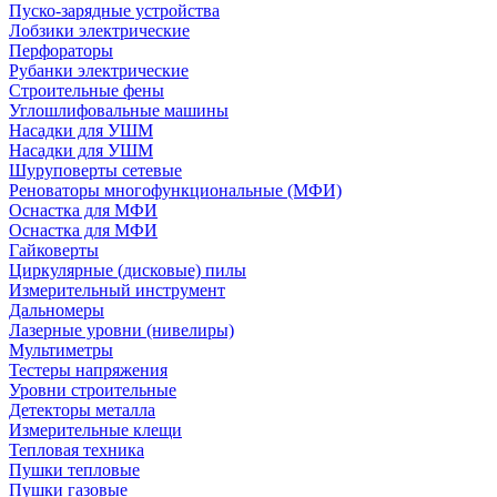
Пуско-зарядные устройства
Лобзики электрические
Перфораторы
Рубанки электрические
Строительные фены
Углошлифовальные машины
Насадки для УШМ
Насадки для УШМ
Шуруповерты сетевые
Реноваторы многофункциональные (МФИ)
Оснастка для МФИ
Оснастка для МФИ
Гайковерты
Циркулярные (дисковые) пилы
Измерительный инструмент
Дальномеры
Лазерные уровни (нивелиры)
Мультиметры
Тестеры напряжения
Уровни строительные
Детекторы металла
Измерительные клещи
Тепловая техника
Пушки тепловые
Пушки газовые