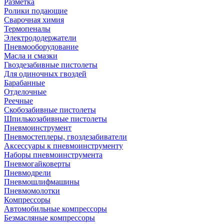
Разметка
Ролики подающие
Сварочная химия
Термопеналы
Электрододержатели
Пневмооборудование
Масла и смазки
Гвоздезабивные пистолеты
Для одиночных гвоздей
Барабанные
Отделочные
Реечные
Скобозабивные пистолеты
Шпилькозабивные пистолеты
Пневмоинструмент
Пневмостеплеры, гвоздезабиватели
Аксессуары к пневмоинструменту
Наборы пневмоинструмента
Пневмогайковерты
Пневмодрели
Пневмошлифмашины
Пневмомолотки
Компрессоры
Автомобильные компрессоры
Безмасляные компрессоры