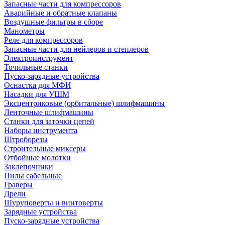
Запасные части для компрессоров
Аварийные и обратные клапаны
Воздушные фильтры в сборе
Манометры
Реле для компрессоров
Запасные части для нейлеров и степлеров
Электроинструмент
Точильные станки
Пуско-зарядные устройства
Оснастка для МФИ
Насадки для УШМ
Эксцентриковые (орбитальные) шлифмашины
Ленточные шлифмашины
Станки для заточки цепей
Наборы инструмента
Штроборезы
Строительные миксеры
Отбойные молотки
Заклепочники
Пилы сабельные
Граверы
Дрели
Шуруповерты и винтоверты
Зарядные устройства
Пуско-зарядные устройства