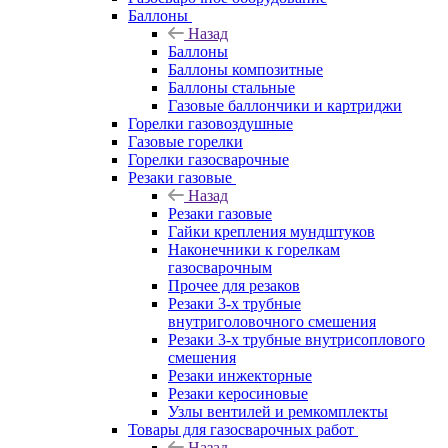
Баллоны
Назад
Баллоны
Баллоны композитные
Баллоны стальные
Газовые баллончики и картриджи
Горелки газовоздушные
Газовые горелки
Горелки газосварочные
Резаки газовые
Назад
Резаки газовые
Гайки крепления мундштуков
Наконечники к горелкам
газосварочным
Прочее для резаков
Резаки 3-х трубные
внутриголовочного смешения
Резаки 3-х трубные внутрисоплового
смешения
Резаки инжекторные
Резаки керосиновые
Узлы вентилей и ремкомплекты
Товары для газосварочных работ
Назад