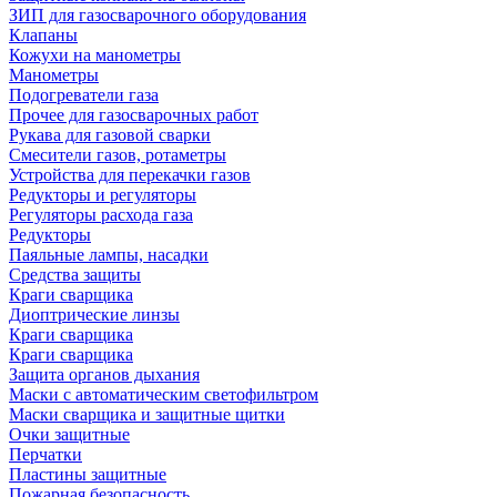
ЗИП для газосварочного оборудования
Клапаны
Кожухи на манометры
Манометры
Подогреватели газа
Прочее для газосварочных работ
Рукава для газовой сварки
Смесители газов, ротаметры
Устройства для перекачки газов
Редукторы и регуляторы
Регуляторы расхода газа
Редукторы
Паяльные лампы, насадки
Средства защиты
Краги сварщика
Диоптрические линзы
Краги сварщика
Краги сварщика
Защита органов дыхания
Маски с автоматическим светофильтром
Маски сварщика и защитные щитки
Очки защитные
Перчатки
Пластины защитные
Пожарная безопасность