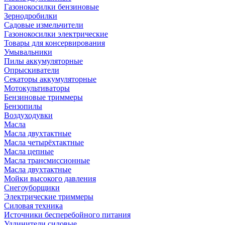
Газонокосилки бензиновые
Зернодробилки
Садовые измельчители
Газонокосилки электрические
Товары для консервирования
Умывальники
Пилы аккумуляторные
Опрыскиватели
Секаторы аккумуляторные
Мотокультиваторы
Бензиновые триммеры
Бензопилы
Воздуходувки
Масла
Масла двухтактные
Масла четырёхтактные
Масла цепные
Масла трансмиссионные
Масла двухтактные
Мойки высокого давления
Снегоуборщики
Электрические триммеры
Силовая техника
Источники бесперебойного питания
Удлинители силовые