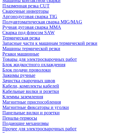
Машины контактной сварки
Плазменная резка CUT
Сварочные инверторы
Аргонодуговая сварка TIG
Полуавтоматическая сварка MIG/MAG
Ручная дуговая сварка MMA
Сварка под флюсом SAW
Термическая резка
Запасные части к машинам термической резки
Машины термической резки
Резаки машинные
Товары для электросварочных работ
Блок жидкостного охлаждения
Блок подачи проволоки
Зажимы ручные
Зачистка сварочных швов
Кабели, комплекты кабелей
Кабельные вилки и розетки
Клеммы заземления
Магнитные приспособления
Магнитные фиксаторы и уголки
Панельные вилки и розетки
Пеналы-термосы
Подающие механизмы
Прочее для электросварочных работ