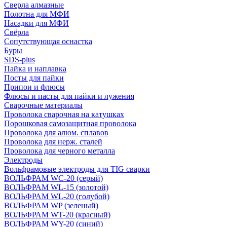
Сверла алмазные
Полотна для МФИ
Насадки для МФИ
Свёрла
Сопутствующая оснастка
Буры
SDS-plus
Пайка и наплавка
Посты для пайки
Припои и флюсы
Флюсы и пасты для пайки и лужения
Сварочные материалы
Проволока сварочная на катушках
Порошковая самозащитная проволока
Проволока для алюм. сплавов
Проволока для нерж. сталей
Проволока для черного металла
Электроды
Вольфрамовые электроды для TIG сварки
ВОЛЬФРАМ WC-20 (серый)
ВОЛЬФРАМ WL-15 (золотой)
ВОЛЬФРАМ WL-20 (голубой)
ВОЛЬФРАМ WP (зеленый)
ВОЛЬФРАМ WT-20 (красный)
ВОЛЬФРАМ WY-20 (синий)