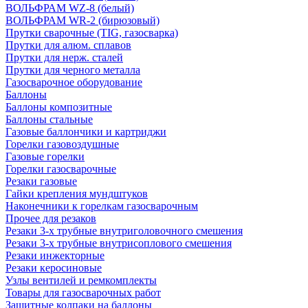
ВОЛЬФРАМ WZ-8 (белый)
ВОЛЬФРАМ WR-2 (бирюзовый)
Прутки сварочные (TIG, газосварка)
Прутки для алюм. сплавов
Прутки для нерж. сталей
Прутки для черного металла
Газосварочное оборудование
Баллоны
Баллоны композитные
Баллоны стальные
Газовые баллончики и картриджи
Горелки газовоздушные
Газовые горелки
Горелки газосварочные
Резаки газовые
Гайки крепления мундштуков
Наконечники к горелкам газосварочным
Прочее для резаков
Резаки 3-х трубные внутриголовочного смешения
Резаки 3-х трубные внутрисоплового смешения
Резаки инжекторные
Резаки керосиновые
Узлы вентилей и ремкомплекты
Товары для газосварочных работ
Защитные колпаки на баллоны