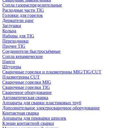
Сопла газораспределительные
Расходные части TIG
Головки для горелок
Держатели цанг
Заглушки
Кольца
Наборы для TIG
Переходники
Прочее TIG
Соединители быстросъёмные
Сопла керамические
Цанги
Штуцеры
Сварочные горелки и плазмотроны MIG/TIG/CUT
Плазмотроны CUT
Сварочные горелки MIG
Сварочные горелки TIG
Сварочное оборудование
Автоматическая сварка
Аппараты для сварки пластиковых труб
Дополнительное электросварочное оборудование
Контактная сварка
Аппараты для приварки шпилек
Клещи контактной сварки